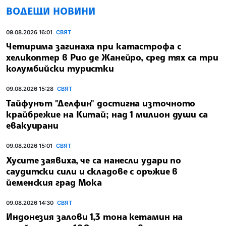
ВОДЕЩИ НОВИНИ
09.08.2026 16:01
СВЯТ
Четирима загинаха при катастрофа с
хеликоптер в Рио де Жанейро, сред тях са три
колумбийски туристки
09.08.2026 15:28
СВЯТ
Тайфунът "Делфин" достигна източното
крайбрежие на Китай; над 1 милион души са
евакуирани
09.08.2026 15:01
СВЯТ
Хусите заявиха, че са нанесли удари по
саудитски сили и складове с оръжие в
йеменския град Мока
09.08.2026 14:30
СВЯТ
Индонезия залови 1,3 тона кетамин на