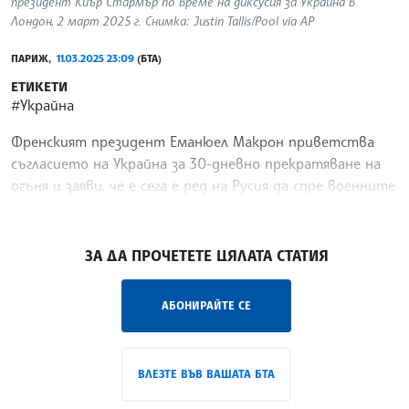
президент Киър Стармър по време на диксусия за Украйна в
Лондон, 2 март 2025 г. Снимка: Justin Tallis/Pool via AP
ПАРИЖ,
11.03.2025 23:09
(БТА)
ЕТИКЕТИ
#Украйна
Френският президент Еманюел Макрон приветства
съгласието на Украйна за 30-дневно прекратяване на
огъня и заяви, че е сега е ред на Русия да спре военните
действия, предаде Ройтерс.
/ВД/
ЗА ДА ПРОЧЕТЕТЕ ЦЯЛАТА СТАТИЯ
АБОНИРАЙТЕ СЕ
ВЛЕЗТЕ ВЪВ ВАШАТА БТА