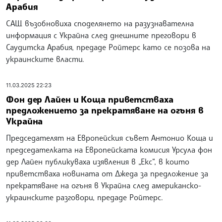
Арабия
САЩ възобновиха споделянето на разузнавателна
информация с Украйна след днешните преговори в
Саудитска Арабия, предаде Ройтерс като се позова на
украинските власти.
11.03.2025 22:23
Фон дер Лайен и Коща приветстваха
предложението за прекратяване на огъня в
Украйна
Председателят на Европейския съвет Антонио Коща и
председателката на Европейската комисия Урсула фон
дер Лайен публикуваха изявления в „Екс“, в които
приветстваха новината от Джеда за предложение за
прекратяване на огъня в Украйна след американско-
украинските разговори, предаде Ройтерс.