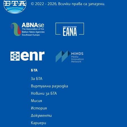
© 2022 - 2026, Всички права са запазени.
Българска телеграфна агенция
European Alliance of N
The Assocoation of the Balkan News Agencies S
MINDS Media Innovatio
European Newsroom
БТА
За БТА
Виртуална разходка
Новини за БТА
Мисия
История
Документи
Кариери