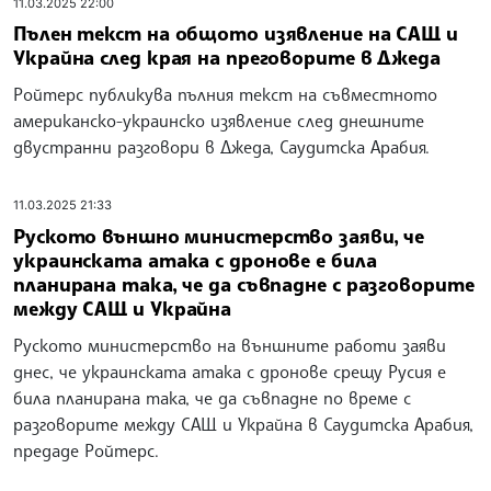
11.03.2025 22:00
Пълен текст на общото изявление на САЩ и
Украйна след края на преговорите в Джеда
Ройтерс публикува пълния текст на съвместното
американско-украинско изявление след днешните
двустранни разговори в Джеда, Саудитска Арабия.
11.03.2025 21:33
Руското външно министерство заяви, че
украинската атака с дронове е била
планирана така, че да съвпадне с разговорите
между САЩ и Украйна
Руското министерство на външните работи заяви
днес, че украинската атака с дронове срещу Русия е
била планирана така, че да съвпадне по време с
разговорите между САЩ и Украйна в Саудитска Арабия,
предаде Ройтерс.