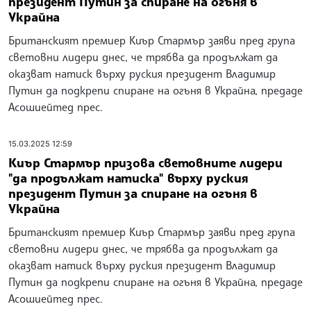
президент Путин за спиране на огъня в
Украйна
Британският премиер Киър Стармър заяви пред група
световни лидери днес, че трябва да продължат да
оказват натиск върху руския президент Владимир
Путин да подкрепи спиране на огъня в Украйна, предаде
Асошиейтед прес.
15.03.2025 12:59
Киър Стармър призова световните лидери
"да продължат натиска" върху руския
президент Путин за спиране на огъня в
Украйна
Британският премиер Киър Стармър заяви пред група
световни лидери днес, че трябва да продължат да
оказват натиск върху руския президент Владимир
Путин да подкрепи спиране на огъня в Украйна, предаде
Асошиейтед прес.