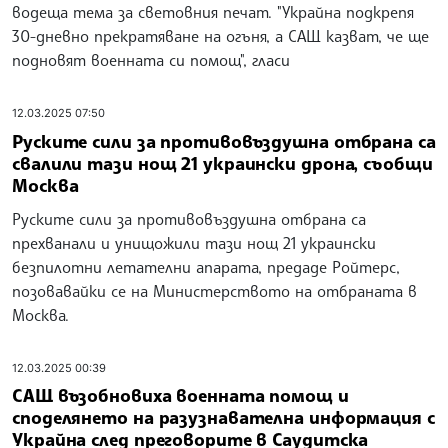
водеща тема за световния печат. "Украйна подкрепя
30-дневно прекратяване на огъня, а САЩ казват, че ще
подновят военната си помощ", гласи
12.03.2025 07:50
Руските сили за противовъздушна отбрана са
свалили тази нощ 21 украински дрона, съобщи
Москва
Руските сили за противовъздушна отбрана са
прехванали и унищожили тази нощ 21 украински
безпилотни летателни апарата, предаде Ройтерс,
позовавайки се на Министерството на отбраната в
Москва.
12.03.2025 00:39
САЩ възобновиха военната помощ и
споделянето на разузнавателна информация с
Украйна след преговорите в Саудитска