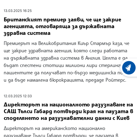
13.03.2025 16:25
Британският премиер заяви, че ще закрие
агенцията, отговаряща за държавната
здравна система
Премиерът на Великобритания Киър Стармър каза, че
ще закрие здравната агенция, която следи работата
на държавната здравна система в Англия. Целта е да
бъдат спестени стотици милиони лири стерлинги,
ХРОНО
пациентите да получават по-бързо медицинска помощ
и да бъде намалена бюрокрацията, предаде Ройтерс.
12.03.2025 12:33
Директорът на националното разузнаване на
САЩ Тълси Габард потвърди края на паузата в
споделянето на разузнавателни данни с Киев
Директорът на американското национално
разузнаване Тълси Габард потвърди, че паузата в