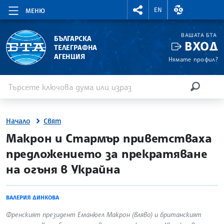
RIGHTMENU.SOCIAL
ВАЛУТНИ КУР
EN
МЕНЮ
ВАШАТА БТА
БЪЛГАРСКА
ВХОД
ТЕЛЕГРАФНА
АГЕНЦИЯ
Нямате профил?
Въведете ключова дума или израз
Търсене
ТЪРСЕН
Начало
Свят
site.bta
Макрон и Стармър приветстваха
предложението за прекратяване
на огъня в Украйна
ВАЛЕРИЯ ДИНКОВА
Френският президент Еманюел Макрон (вляво) и британският