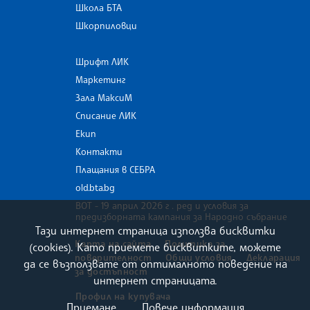
Школа БТА
Шкорпиловци
Шрифт ЛИК
Маркетинг
Зала МаксиМ
Списание ЛИК
Екип
Контакти
Плащания в СЕБРА
old.bta.bg
ВОТ - 19 април 2026 г . ред и условия за
предизборната кампания за Народно събрание
Тази интернет страница използва бисквитки
Карта на сайта
Политика за
(cookies). Като приемете бисквитките, можете
поверителност
Общи условия
Декларация
да се възползвате от оптималното поведение на
за достъпност
интернет страницата.
Профил на купувача
Приемане
Повече информация