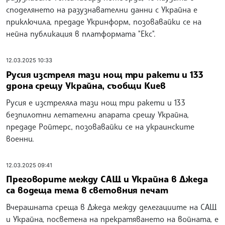
споделянето на разузнавателни данни с Украйна е
приключила, предаде Укринформ, позовавайки се на
нейна публикация в платформата "Екс".
12.03.2025 10:33
Русия изстреля тази нощ три ракети и 133
дрона срещу Украйна, съобщи Киев
Русия е изстреляла тази нощ три ракети и 133
безпилотни летателни апарата срещу Украйна,
предаде Ройтерс, позовавайки се на украинските
военни.
12.03.2025 09:41
Преговорите между САЩ и Украйна в Джеда
са водеща тема в световния печат
Вчерашната среща в Джеда между делегациите на САЩ
и Украйна, посветена на прекратяването на войната, е