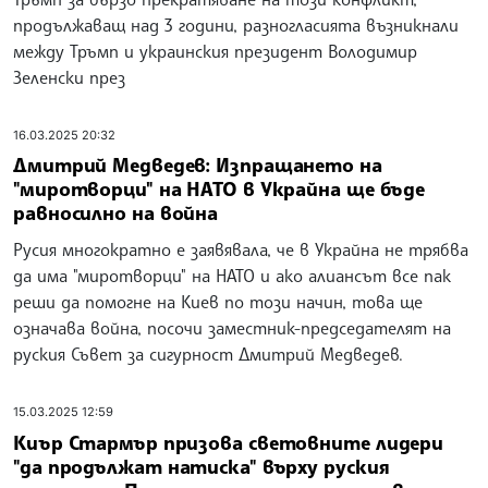
продължаващ над 3 години, разногласията възникнали
между Тръмп и украинския президент Володимир
Зеленски през
16.03.2025 20:32
Дмитрий Медведев: Изпращането на
"миротворци" на НАТО в Украйна ще бъде
равносилно на война
Русия многократно е заявявала, че в Украйна не трябва
да има "миротворци" на НАТО и ако алиансът все пак
реши да помогне на Киев по този начин, това ще
означава война, посочи заместник-председателят на
руския Съвет за сигурност Дмитрий Медведев.
15.03.2025 12:59
Киър Стармър призова световните лидери
"да продължат натиска" върху руския