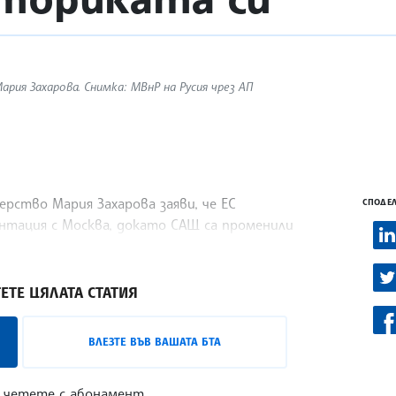
ия Захарова. Снимка: МВнР на Русия чрез АП
ство Мария Захарова заяви, че ЕС
СПОДЕЛ
онтация с Москва, докато САЩ са променили
те отношения, предаде Ройтерс.
ЕТЕ ЦЯЛАТА СТАТИЯ
ВЛЕЗТЕ ВЪВ ВАШАТА БТА
 четете с абонамент