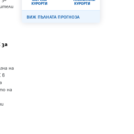
КУРОРТИ
КУРОРТИ
бители
ВИЖ ПЪЛНАТА ПРОГНОЗА
 за
гна на
 в
а
то на
ни