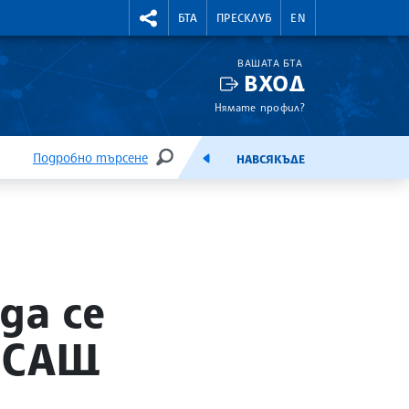
УТНИ КУРСОВЕ
RIGHTMENU.SOCIAL
БТА
ПРЕСКЛУБ
EN
ВАШАТА БТА
ВХОД
Нямате профил?
Подробно търсене
НАВСЯКЪДЕ
ТЪРСЕНЕ
ЕМИСИЯ
да се
 САЩ