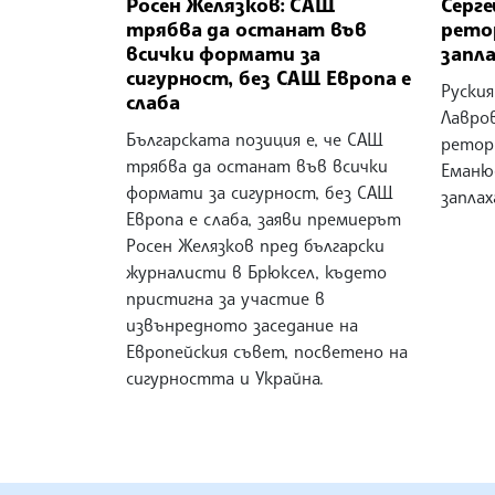
Росен Желязков: САЩ
Серг
трябва да останат във
рето
всички формати за
запла
сигурност, без САЩ Европа е
Руски
слаба
Лавров
Българската позиция е, че САЩ
ретор
трябва да останат във всички
Еманю
формати за сигурност, без САЩ
заплах
Европа е слаба, заяви премиерът
Росен Желязков пред български
журналисти в Брюксел, където
пристигна за участие в
извънредното заседание на
Европейския съвет, посветено на
сигурността и Украйна.