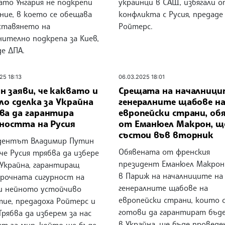
ато Унгария не подкрепи
украинци в САЩ, избягали о
ние, в което се обещава
конфликта с Русия, предаде
ставянето на
Ройтерс.
нително подкрепа за Киев,
е ДПА.
25 18:13
06.03.2025 18:01
 заяви, че каквато и
Срещата на началници
ло сделка за Украйна
генералните щабове н
ва да гарантира
европейски страни, об
рността на Русия
от Еманюел Макрон, ще
състои във вторник
дентът Владимир Путин
Обявената от френския
 че Русия трябва да избере
президент Еманюел Макрон
 Украйна, гарантиращ
в Париж на началниците на
срочната сигурност на
генералните щабове на
 и нейното устойчиво
европейски страни, които 
тие, предадоха Ройтерс и
готови да гарантират бъд
„Трябва да изберем за нас
в Украйна, ще бъде проведе