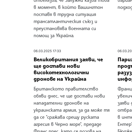
отбелязва, че Залужни казва това
вариа
в момент, в който Вашингтон
подход
поставя в трудна ситуация
трансатлантическия съюз и
преустановява военната си
помощ за Украйна.
06.03.2025 17:33
06.03.20
Великобритания заяви, че
Пари
ще достави нови
прод
високотехнологични
разу
дронове на Украйна
инфо
Британското правителство
Франц
обяви днес, че ще достави нови
увелич
нападателни дронове на
заяви
украинската армия, за да може тя
отбра
да се "сражава срещу руската
в инт
агресия в Черно море", предаде
Ентер
Франс прес, като се позова на
Бюдже