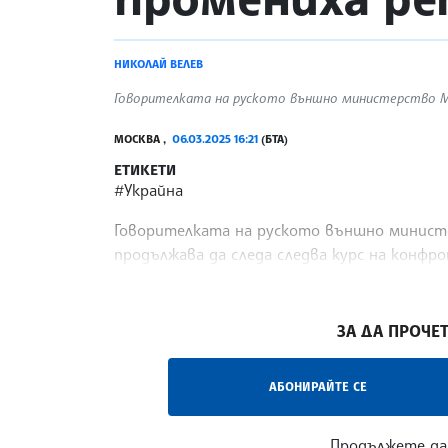
НИКОЛАЙ ВЕЛЕВ
Говорителката на руското външно министерство Мар
МОСКВА ,
06.03.2025 16:21
(БТА)
ЕТИКЕТИ
#Украйна
Говорителката на руското външно министер
продължава да следа следва курс на конфр
реториката си към реализъм в двустранни
/НС/
ЗА ДА ПРОЧЕТ
АБОНИРАЙТЕ СЕ
Продължете да