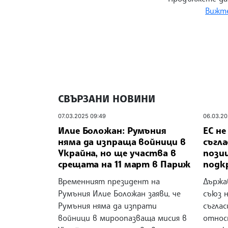
Вижте
СВЪРЗАНИ НОВИНИ
07.03.2025 09:49
06.03.20
Илие Боложан: Румъния
ЕС не
няма да изпраща войници в
съгла
Украйна, но ще участва в
пози
срещата на 11 март в Париж
подк
Временният президент на
Държа
Румъния Илие Боложан заяви, че
съюз н
Румъния няма да изпрати
съгла
войници в мироопазваща мисия в
относ