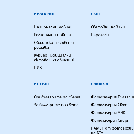
БЪЛГАРСКА ТЕЛЕГРАФНА АГ
БЪЛГАРИЯ
СВЯТ
Национални новини
Световни новини
Регионални новини
Паралели
Общинските съвети
решават
Куриер (Официални
актове и съобщения)
ЦИК
БГ СВЯТ
СНИМКИ
От българите по света
Фотогалерия Българи
За българите по света
Фотогалерия Свят
Фотогалерия ЛИК
Фотогалерия Спорт
ПАМЕТ от фотоархив
на БТА