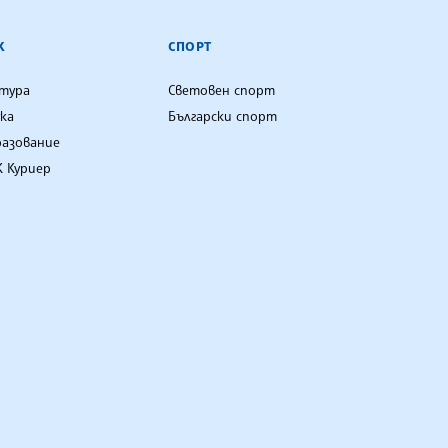
К
СПОРТ
лтура
Световен спорт
ка
Български спорт
разование
 Куриер