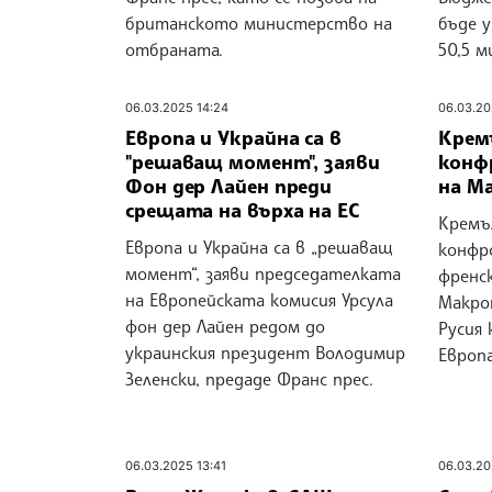
британското министерство на
бъде 
отбраната.
50,5 
06.03.2025 14:24
06.03.20
Европа и Украйна са в
Крем
"решаващ момент", заяви
конф
Фон дер Лайен преди
на М
срещата на върха на ЕС
Кремъ
Европа и Украйна са в „решаващ
конфр
момент“, заяви председателката
френс
на Европейската комисия Урсула
Макро
фон дер Лайен редом до
Русия 
украинския президент Володимир
Европа
Зеленски, предаде Франс прес.
06.03.2025 13:41
06.03.20