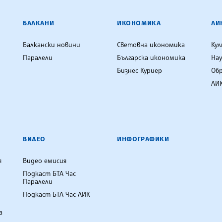
ЕНЦИЯ
БАЛКАНИ
ИКОНОМИКА
ЛИ
Балкански новини
Световна икономика
Ку
Паралели
Българска икономика
Нау
Бизнес Куриер
Об
ЛИК
ВИДЕО
ИНФОГРАФИКИ
я
Видео емисия
Подкаст БТА Час
Паралели
Подкаст БТА Час ЛИК
а