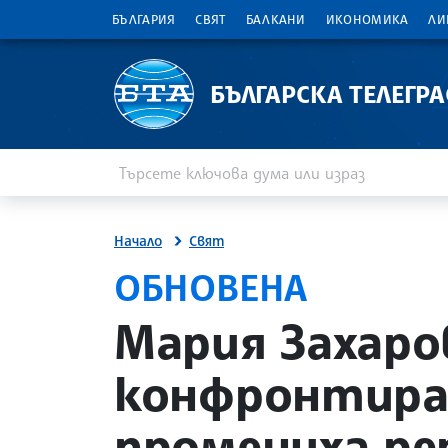
БЪЛГАРИЯ
СВЯТ
БАЛКАНИ
ИКОНОМИКА
ЛИ
БЪЛГАРСКА ТЕЛЕГР
Въведете ключова дума или израз
Търсене
Начало
Свят
ОБНОВЕНА
site.bta
Мария Захаров
конфронтира 
промениха р