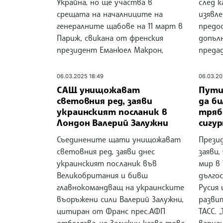
Украйна, но ще участва в
след к
срещата на началниците на
изявле
генералните щабове на 11 март в
предо
Париж, свикана от френския
допъл
президент Еманюел Макрон,
предад
06.03.2025 18:49
06.03.20
САЩ унищожават
Путин
световния ред, заяви
да би
украинският посланик в
тряб
Лондон Валерий Залужни
сигу
Съединените щати унищожават
Прези
световния ред, заяви днес
заяви,
украинският посланик във
мир в
Великобритания и бивш
дълго
главнокомандващ на украинските
Русия
въоръжени сили Валерий Залужни,
разви
цитиран от Франс прес.АФП
ТАСС. 