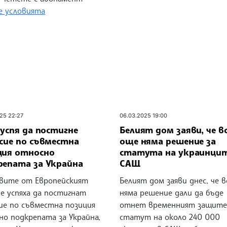
 условията
25 22:27
06.03.2025 19:00
 успя да постигне
Белият дом заяви, че в
сие по съвместна
още няма решение за
ция относно
статута на украинцит
репата за Украйна
САЩ
вите от Европейският
Белият дом заяви днес, че 
е успяха да постигнат
няма решение дали да бъде
сие по съвместна позиция
отнет временният защите
но подкрепата за Украйна,
статут на около 240 000