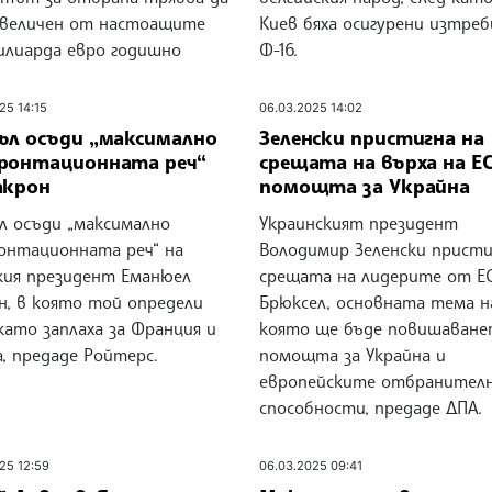
увеличен от настоащите
Киев бяха осигурени изтре
милиарда евро годишно
Ф-16.
25 14:15
06.03.2025 14:02
ъл осъди „максимално
Зеленски пристигна на
ронтационната реч“
срещата на върха на ЕС
акрон
помощта за Украйна
л осъди „максимално
Украинският президент
онтационната реч“ на
Володимир Зеленски присти
кия президент Еманюел
срещата на лидерите от ЕС
н, в която той определи
Брюксел, основната тема н
като заплаха за Франция и
която ще бъде повишаване
, предаде Ройтерс.
помощта за Украйна и
европейските отбранител
способности, предаде ДПА.
25 12:59
06.03.2025 09:41