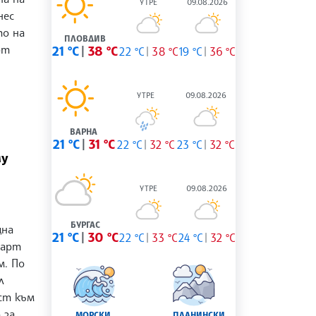
УТРЕ
09.08.2026
нес
о на
ПЛОВДИВ
от
21 °C
38 °C
22 °C
38 °C
19 °C
36 °C
УТРЕ
09.08.2026
ВАРНА
21 °C
31 °C
22 °C
32 °C
23 °C
32 °C
му
УТРЕ
09.08.2026
БУРГАС
щна
21 °C
30 °C
22 °C
33 °C
24 °C
32 °C
Барт
м. По
л
ост към
 за
МОРСКИ
ПЛАНИНСКИ