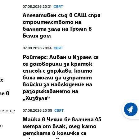
07.08.2026 20:31
СВЯТ
Апелативен съд в САЩ спря
строителството на
балната зала на Тръмп в
Белия дом
07.08.2026 20:14
СВЯТ
Ройтерс: Ливан и Израел са
се договорили за кратък
списък с държави, които
биха могли да изпратят
се
войски за наблюдение на
разоръжаването на
е в
„Хизбула“
все още
07.08.2026 20:05
СВЯТ
ХРОНО
Майка в Чехия бе влачена 45
н
метра от влак, след като
детската ѝ количка се