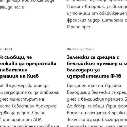
нт за мир, който ще бъде
11 март, вторник, заявиха д
ящ за нас и
източници от обкръжениет
френския лидер, цитирани 
Франс прес.
25 17:21
06.03.2025 15:23
ж съобщи, че
Зеленски се срещна с
ължава да предоставя
белгийския премиер и 
знавателна
благодари за
рмация на Киев
изтребителите Ф-16
ия възнамерява още да
Президентът на Украйна
и разходите си за отбрана,
Володимир Зеленски се сре
 днес министърът на
днес с белгийския премиер 
ната Себастиан Льокорню
Де Вевер, съобщи Укринфор
ервю за радио „Франс
време на срещата в Брюксе
“, цитирано от ДПА.
Зеленски изрази благодарн
тът за отбрана трябва да
белгийския народ, след като