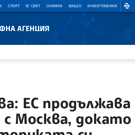
ВАЛ
К
СПОРТ
БГ СВЯТ
СНИМКИ
ВИДЕО
ИНФОГРАФИКИ
АФНА АГЕНЦИЯ
а: ЕС продължава 
с Москва, докато
еториката си