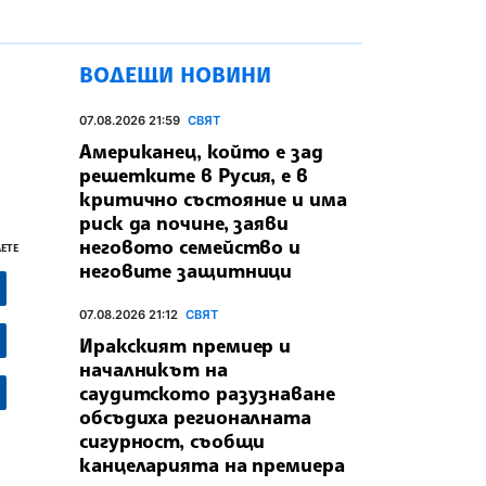
ВОДЕЩИ НОВИНИ
07.08.2026 21:59
СВЯТ
Американец, който е зад
решетките в Русия, е в
критично състояние и има
риск да почине, заяви
неговото семейство и
ЕТЕ
неговите защитници
07.08.2026 21:12
СВЯТ
Иракският премиер и
началникът на
саудитското разузнаване
обсъдиха регионалната
сигурност, съобщи
канцеларията на премиера