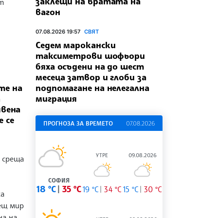
заклещи на вратата на
т
вагон
07.08.2026 19:57
СВЯТ
Седем марокански
таксиметрови шофьори
бяха осъдени на до шест
месеца затвор и глоби за
подпомагане на нелегална
те на
миграция
а
явена
 се
ПРОГНОЗА ЗА ВРЕМЕТО
07.08.2026
УТРЕ
09.08.2026
 среща
СОФИЯ
18 °C
35 °C
19 °C
34 °C
15 °C
30 °C
са
ещ мир
на на