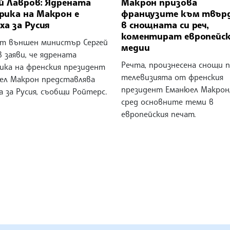
ей Лавров: Ядрената
Макрон призова
рика на Макрон е
французите към твър
ха за Русия
в снощната си реч,
коментират европейс
ят външен министър Сергей
медии
 заяви, че ядрената
Речта, произнесена снощи 
ика на френския президент
телевизията от френския
ел Макрон представлява
президент Еманюел Макрон,
а за Русия, съобщи Ройтерс.
сред основните теми в
европейския печат.