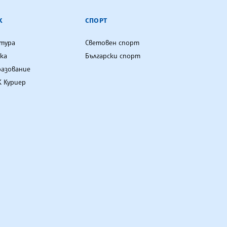
К
СПОРТ
лтура
Световен спорт
ка
Български спорт
разование
 Куриер