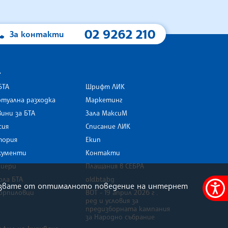
02 9262 210
За контакти
А
БТА
Шрифт ЛИК
туална разходка
Маркетинг
ини за БТА
Зала МаксиМ
rk
сия
Списание ЛИК
тория
Екип
кументи
Контакти
риери
Плащания в СЕБРА
ола БТА
old.bta.bg
олзвате от оптималното поведение на интернет
орпиловци
ВОТ - 19 април 2026 г .
Меню
ред и условия за
за
предизборната кампания
за Народно събрание
достъ