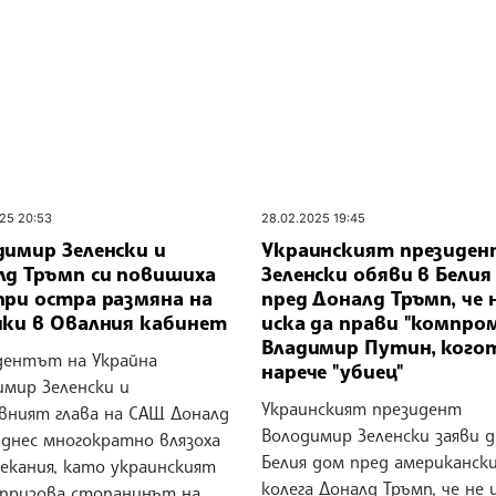
25 20:53
28.02.2025 19:45
димир Зеленски и
Украинският президен
лд Тръмп си повишиха
Зеленски обяви в Белия
при остра размяна на
пред Доналд Тръмп, че 
ики в Овалния кабинет
иска да прави "компром
Владимир Путин, кого
дентът на Украйна
нарече "убиец"
имир Зеленски и
Украинският президент
вният глава на САЩ Доналд
Володимир Зеленски заяви д
 днес многократно влязоха
Белия дом пред американски
екания, като украинският
колега Доналд Тръмп, че не 
 призова стопанинът на