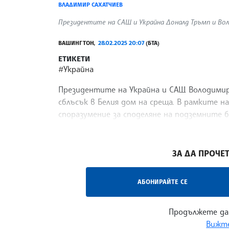
ВЛАДИМИР САХАТЧИЕВ
Президентите на САЩ и Украйна Доналд Тръмп и Волод
ВАШИНГТОН,
28.02.2025 20:07
(БТА)
ЕТИКЕТИ
#Украйна
Президентите на Украйна и САЩ Володимир
сблъсък в Белия дом на среща. В рамките н
споразумение за споделяне на подземните 
евентуално мирно
/НВ/
ЗА ДА ПРОЧЕТ
АБОНИРАЙТЕ СЕ
Продължете да
Вижте