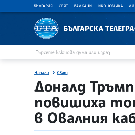
БЪЛГАРИЯ
СВЯТ
БАЛКАНИ
ИКОНОМИКА
ЛИ
БЪЛГАРСКА ТЕЛЕГР
Въведете ключова дума или израз
Търсене
Начало
Свят
site.bta
Доналд Тръмп
повишиха тон
в Овалния ка