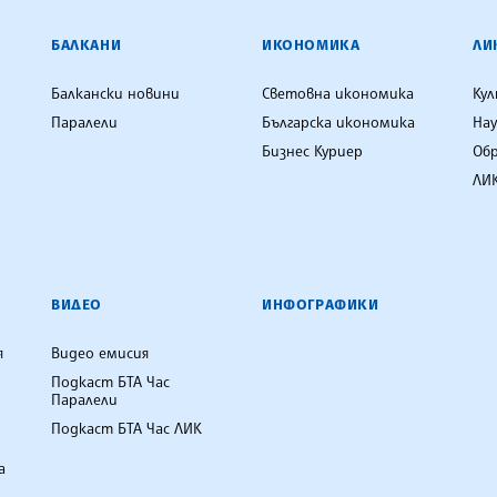
ЕНЦИЯ
БАЛКАНИ
ИКОНОМИКА
ЛИ
Балкански новини
Световна икономика
Ку
Паралели
Българска икономика
Нау
Бизнес Куриер
Об
ЛИК
ВИДЕО
ИНФОГРАФИКИ
я
Видео емисия
Подкаст БТА Час
Паралели
Подкаст БТА Час ЛИК
а