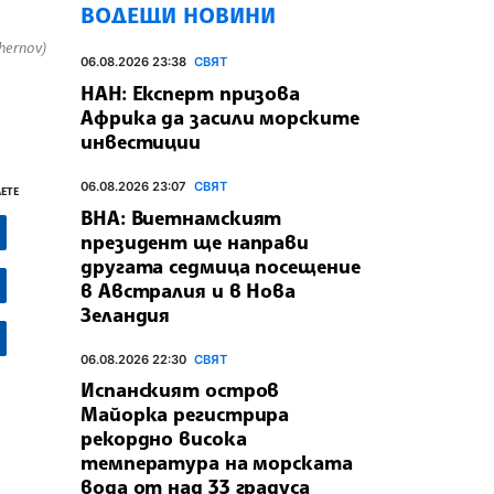
ВОДЕЩИ НОВИНИ
hernov)
06.08.2026 23:38
СВЯТ
НАН: Експерт призова
Африка да засили морските
инвестиции
06.08.2026 23:07
СВЯТ
ЕТЕ
ВНА: Виетнамският
президент ще направи
другата седмица посещение
в Австралия и в Нова
Зеландия
06.08.2026 22:30
СВЯТ
Испанският остров
Майорка регистрира
рекордно висока
температура на морската
вода от над 33 градуса