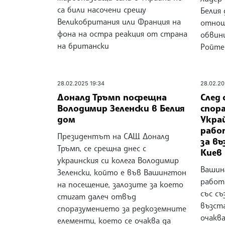
са били насочени срещу
Белия 
Великобритания или Франция на
отноше
фона на остра реакция от страна
обвини
на британски
Ройте
28.02.2025 19:34
28.02.20
Доналд Тръмп посрещна
След
Володимир Зеленски в Белия
спор
дом
Укра
рабо
Президентът на САЩ Доналд
за въ
Тръмп, се срещна днес с
Киев
украинския си колега Володимир
Вашин
Зеленски, който е във Вашингтон
работа
на посещение, залозите за което
със съ
стигат далеч отвъд
възста
споразумението за редкоземните
очакв
елементи, което се очаква да