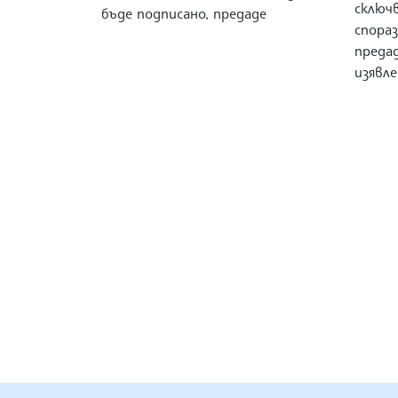
сключ
бъде подписано, предаде
спораз
предад
изявле