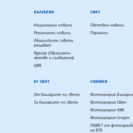
БЪЛГАРСКА ТЕЛЕГРАФНА АГ
БЪЛГАРИЯ
СВЯТ
Национални новини
Световни новини
Регионални новини
Паралели
Общинските съвети
решават
Куриер (Официални
актове и съобщения)
ЦИК
БГ СВЯТ
СНИМКИ
От българите по света
Фотогалерия Българи
За българите по света
Фотогалерия Свят
Фотогалерия ЛИК
Фотогалерия Спорт
ПАМЕТ от фотоархив
на БТА