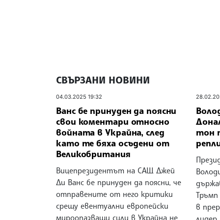
СВЪРЗАНИ НОВИНИ
04.03.2025 19:32
28.02.20
Ванс бе принуден да поясни
Воло
свои коментари относно
Дона
войната в Украйна, след
тон 
като те бяха осъдени от
репл
Великобритания
Прези
Вицепрезидентът на САЩ Джей
Волод
Ди Ванс бе принуден да поясни, че
държа
отправените от него критики
Тръмп
срещу евентуални европейски
в прер
мироопазващи сили в Украйна не
лидер