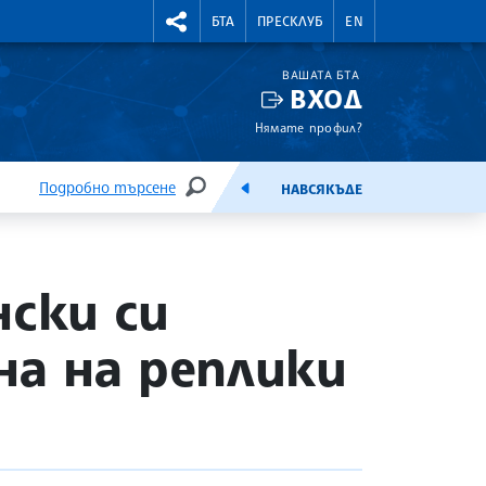
УТНИ КУРСОВЕ
RIGHTMENU.SOCIAL
БТА
ПРЕСКЛУБ
EN
ВАШАТА БТА
ВХОД
Нямате профил?
Подробно търсене
НАВСЯКЪДЕ
ТЪРСЕНЕ
ЕМИСИЯ
ски си
а на реплики