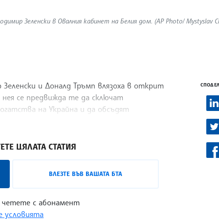
имир Зеленски в Овалния кабинет на Белия дом. (AP Photo/ Mystyslav C
 Зеленски и Доналд Тръмп влязоха в открит
СПОДЕЛ
а нея се предвижда те да сключат
богатства на Украйна и да обсъдят
ЕТЕ ЦЯЛАТА СТАТИЯ
ВЛЕЗТЕ ВЪВ ВАШАТА БТА
 четете с абонамент
 условията