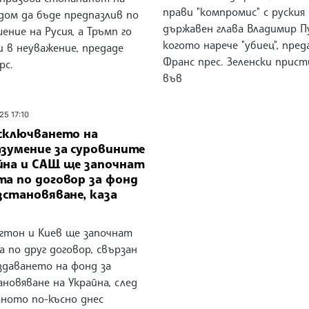
прави "компромис" с руския
дом да бъде предпазлив по
държавен глава Владимир П
ние на Русия, а Тръмп го
когото нарече "убиец", пред
 в неуважение, предаде
Франс прес. Зеленски прист
рс.
във
25 17:10
 сключването на
азумение за суровините
йна и САЩ ще започнат
та по договор за фонд
зстановяване, каза
гтон и Киев ще започнат
 по друг договор, свързан
здаването на фонд за
новяване на Украйна, след
аното по-късно днес