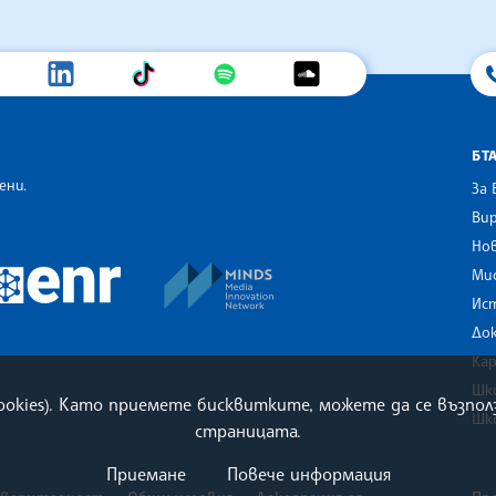
БТ
ени.
За 
Вир
Нов
an Alliance of News Agencies
MINDS Media Innovation Netwo
 News Agencies Southeast Europe
Ми
European Newsroom
Ис
До
Ка
Шк
cookies). Като приемете бисквитките, можете да се възп
Шк
страницата.
Приемане
Повече информация