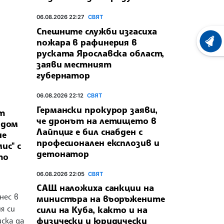
06.08.2026 22:27
СВЯТ
Спешните служби изгасиха
пожара в рафинерия в
ХРОНО
руската Ярославска област,
заяви местният
губернатор
06.08.2026 22:12
СВЯТ
Германски прокурор заяви,
т
че дронът на летището в
 дом
Лайпциг е бил снабден с
не
професионален експлозив и
ис" с
детонатор
то
06.08.2026 22:05
СВЯТ
САЩ наложиха санкции на
нес в
министъра на въоръжените
я си
сили на Куба, както и на
физически и юридически
иска да