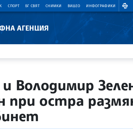
ВАЛ
К
СПОРТ
БГ СВЯТ
СНИМКИ
ВИДЕО
ИНФОГРАФИКИ
АФНА АГЕНЦИЯ
 и Володимир Зелен
 при остра размян
бинет