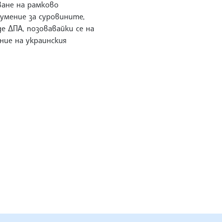
ване на рамково
умение за суровините,
е ДПА, позовавайки се на
ние на украинския