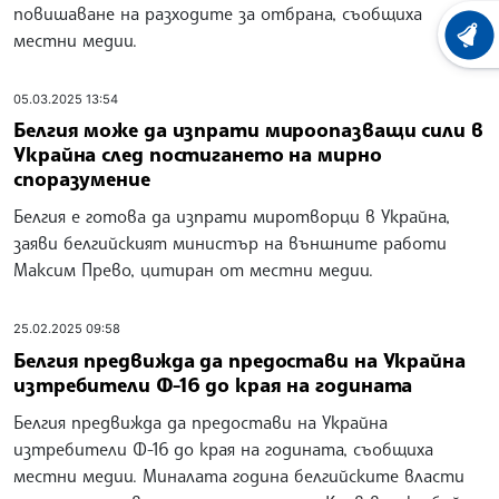
повишаване на разходите за отбрана, съобщиха
местни медии.
ХРОНО
05.03.2025 13:54
Белгия може да изпрати мироопазващи сили в
Украйна след постигането на мирно
споразумение
Белгия е готова да изпрати миротворци в Украйна,
заяви белгийският министър на външните работи
Максим Прево, цитиран от местни медии.
25.02.2025 09:58
Белгия предвижда да предостави на Украйна
изтребители Ф-16 до края на годината
Белгия предвижда да предостави на Украйна
изтребители Ф-16 до края на годината, съобщиха
местни медии. Миналата година белгийските власти