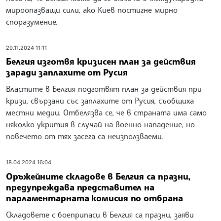
мироопазващи сили, ако Киев постигне мирно
споразумение.
29.11.2024 11:11
Белгия изготвя кризисен план за действия
заради заплахите от Русия
Властите в Белгия подготвят план за действия при
кризи, свързани със заплахите от Русия, съобщиха
местни медии. Отбелязва се, че в страната има само
няколко укрития в случай на военно нападение, но
повечето от тях засега са неизползваеми.
18.04.2024 16:04
Оръжейните складове в Белгия са празни,
предупреждава представител на
парламентарната комисия по отбрана
Складовете с боеприпаси в Белгия са празни, заяви