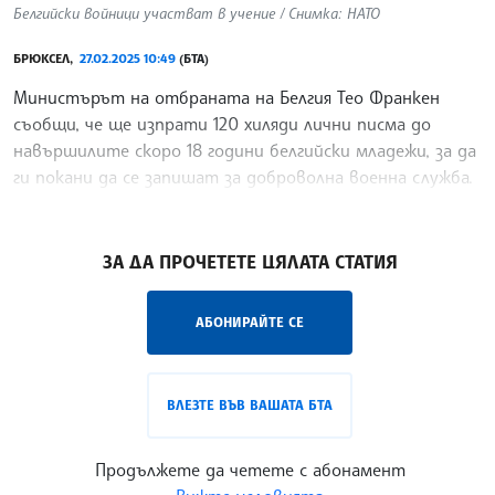
Белгийски войници участват в учение / Снимка: НАТО
БРЮКСЕЛ,
27.02.2025 10:49
(БТА)
Министърът на отбраната на Белгия Тео Франкен
съобщи, че ще изпрати 120 хиляди лични писма до
навършилите скоро 18 години белгийски младежи, за да
ги покани да се запишат за доброволна военна служба.
Той уточни, че свободните места са 500.
/ДИ/
ЗА ДА ПРОЧЕТЕТЕ ЦЯЛАТА СТАТИЯ
АБОНИРАЙТЕ СЕ
ВЛЕЗТЕ ВЪВ ВАШАТА БТА
Продължете да четете с абонамент