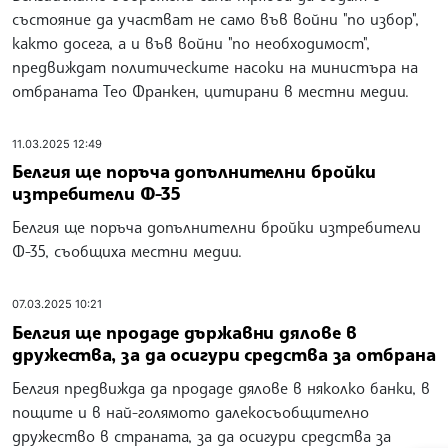
състояние да участват не само във войни "по избор",
както досега, а и във войни "по необходимост",
предвиждат политическите насоки на министъра на
отбраната Тео Франкен, цитирани в местни медии.
11.03.2025 12:49
Белгия ще поръча допълнителни бройки
изтребители Ф-35
Белгия ще поръча допълнителни бройки изтребители
Ф-35, съобщиха местни медии.
07.03.2025 10:21
Белгия ще продаде държавни дялове в
дружества, за да осигури средства за отбрана
Белгия предвижда да продаде дялове в няколко банки, в
пощите и в най-голямото далекосъобщително
дружество в страната, за да осигури средства за