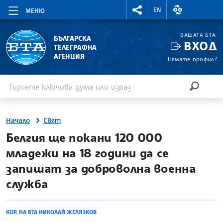
RIGHTMENU.SOCIAL
ВАЛУТНИ КУР
EN
МЕНЮ
ВАШАТА БТА
БЪЛГАРСКА
ВХОД
ТЕЛЕГРАФНА
АГЕНЦИЯ
Нямате профил?
Въведете ключова дума или израз
Търсене
ТЪРСЕН
Начало
Свят
site.bta
Белгия ще покани 120 000
младежи на 18 години да се
запишат за доброволна военна
служба
КОР. НА БТА НИКОЛАЙ ЖЕЛЯЗКОВ