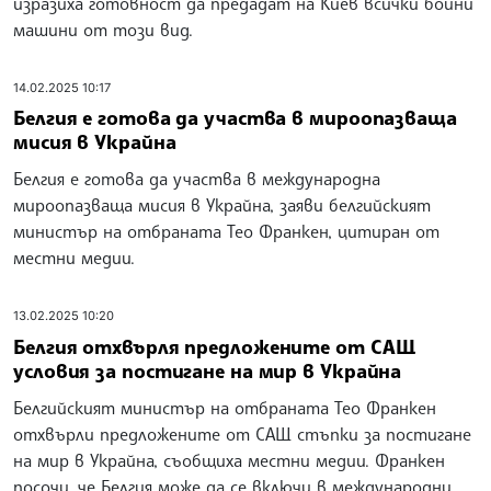
изразиха готовност да предадат на Киев всички бойни
машини от този вид.
14.02.2025 10:17
Белгия е готова да участва в мироопазваща
мисия в Украйна
Белгия е готова да участва в международна
мироопазваща мисия в Украйна, заяви белгийският
министър на отбраната Тео Франкен, цитиран от
местни медии.
13.02.2025 10:20
Белгия отхвърля предложените от САЩ
условия за постигане на мир в Украйна
Белгийският министър на отбраната Тео Франкен
отхвърли предложените от САЩ стъпки за постигане
на мир в Украйна, съобщиха местни медии. Франкен
посочи, че Белгия може да се включи в международни