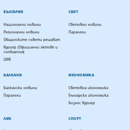
БЪЛГАРСКА ТЕЛЕГРАФНА АГЕНЦИЯ
БЪЛГАРИЯ
СВЯТ
Национални новини
Световни новини
Регионални новини
Паралели
Общинските съвети решават
Куриер (Официални актове и
съобщения)
ЦИК
БАЛКАНИ
ИКОНОМИКА
Балкански новини
Световна икономика
Паралели
Българска икономика
Бизнес Куриер
ЛИК
СПОРТ