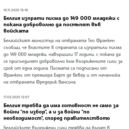
10.11.2025 15:16
Белгия изпрати писма до 149 000 младежи с
покана доброволно да постъпят във
войската
Белгийският министър на отбраната Тео Франкен
съобщи, че властите в страната са изпратили писма
до 149 000 младежи, навършили 17 години, с покана да
се присъединят доброволно към въоръжените сили за
срок от една година. Писмата са подписани от
Франкен, от премиера Барт де Вевер и от началника
на отбраната Фредерик Вансина.
17.03.2025 12:07
Белгия трябва да има готовност не само за
войни "по избор", а и за войни "по
необходимост", според правителството
Белгийските въоръжени сили трябва да бъдат в