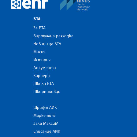
European Newsroom
БТА
За БТА
Виртуална разходка
Новини за БТА
Мисия
История
Документи
Кариери
Школа БТА
Шкорпиловци
Шрифт ЛИК
Маркетинг
Зала МаксиМ
Списание ЛИК