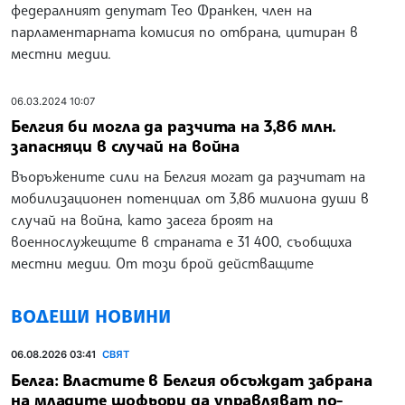
федералният депутат Тео Франкен, член на
парламентарната комисия по отбрана, цитиран в
местни медии.
06.03.2024 10:07
Белгия би могла да разчита на 3,86 млн.
запасняци в случай на война
Въоръжените сили на Белгия могат да разчитат на
мобилизационен потенциал от 3,86 милиона души в
случай на война, като засега броят на
военнослужещите в страната е 31 400, съобщиха
местни медии. От този брой действащите
ВОДЕЩИ НОВИНИ
06.08.2026 03:41
СВЯТ
Белга: Властите в Белгия обсъждат забрана
на младите шофьори да управляват по-