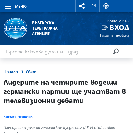
RIGHTMENU.SOCIAL
ВАЛУТНИ КУР
EN
МЕНЮ
ВАШАТА БТА
БЪЛГАРСКА
ВХОД
ТЕЛЕГРАФНА
АГЕНЦИЯ
Нямате профил?
Въведете ключова дума или израз
Търсене
ТЪРСЕН
Начало
Свят
site.bta
Лидерите на четирите водещи
германски партии ще участват в
телевизионни дебати
АНЕЛИЯ ПЕНКОВА
Пленарната зала на германския Бундестаг (AP Photo/Ebrahim