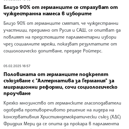
Близо 90% от германците се страхуват от
чуждестранна намеса в изборите
Близо 90% от германците смятат, че чуждестранни
участници, предимно от Русия и САЩ, се опитват да
повлияят на предстоящите парламентарни избори
чрез социалните мрежи, показват резултатите от
социологическо допитване, предаде Ройтерс.
05.02.2025 16:57
Половината от германците подкрепят
съюзяване с "Алтернатива за Германия" за
миграционни реформи, сочи социологическо
проучване
Крехко мнозинство от германските гласоподаватели
одобрява противоречивото решение на лидера на
консервативния Християндемократически съюз (ХДС)
Фридрих Мерц да се опита да прокара в парламента