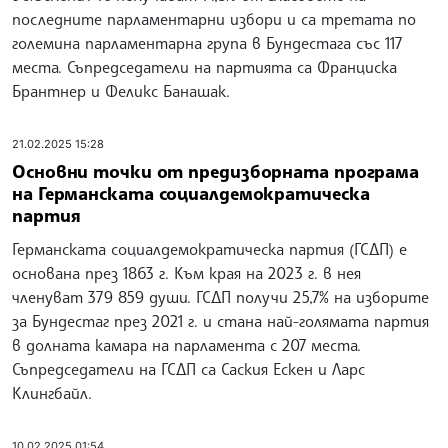
последните парламентарни избори и са третата по
големина парламентарна група в Бундестага със 117
места. Съпредседатели на партията са Франциска
Брантнер и Феликс Банашак.
21.02.2025 15:28
Основни точки от предизборната програма
на Германската социалдемократическа
партия
Германската социалдемократическа партия (ГСДП) е
основана през 1863 г. Към края на 2023 г. в нея
членуват 379 859 души. ГСДП получи 25,7% на изборите
за Бундестаг през 2021 г. и стана най-голямата партия
в долната камара на парламента с 207 места.
Съпредседатели на ГСДП са Саския Ескен и Ларс
Клингбайл.
10.02.2025 01:54