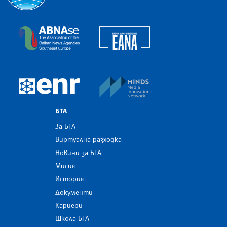
Българска телеграфна агенция
European Alliance of N
The Assocoation of the Balkan News Agencies S
MINDS Media Innovatio
European Newsroom
БТА
За БТА
Виртуална разходка
Новини за БТА
Мисия
История
Документи
Кариери
Школа БТА