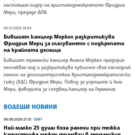
настоящия лидер на християндемократите Фридрих
Мерц, предаде ДПА.
30.01.2025 15:54
Бившият канцлер Меркел разкритикува
Фридрих Мерц за гласуването с подкрепата
на крайната десница
Бившият германски канцлер Ангела Меркел предприе
неочакван ход и разкритикува публично своя наследник
начело на десноцентристкия Християндемократически
съюз (ХДС) Фридрих Мерц. Повод за упреците ѝ към
Мерц, фаворита за следващ канцлер на Германия,
ВОДЕЩИ НОВИНИ
06.08.2026 21:31
СВЯТ
Най-малко 25 души бяха ранени при тежка
катастрофа между трамваи в германския