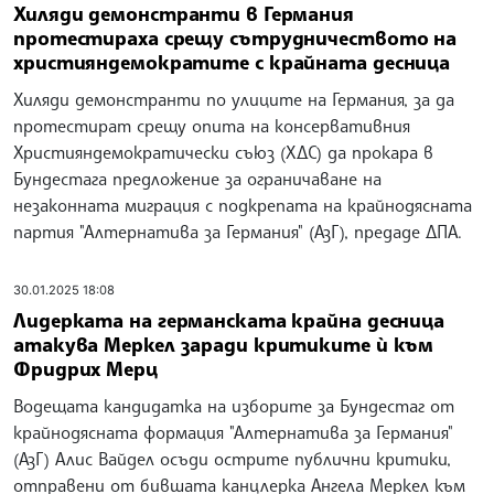
Хиляди демонстранти в Германия
протестираха срещу сътрудничеството на
християндемократите с крайната десница
Хиляди демонстранти по улиците на Германия, за да
протестират срещу опита на консервативния
Християндемократически съюз (ХДС) да прокара в
Бундестага предложение за ограничаване на
незаконната миграция с подкрепата на крайнодясната
партия "Алтернатива за Германия" (АзГ), предаде ДПА.
30.01.2025 18:08
Лидерката на германската крайна десница
атакува Меркел заради критиките ѝ към
Фридрих Мерц
Водещата кандидатка на изборите за Бундестаг от
крайнодясната формация "Алтернатива за Германия"
(АзГ) Алис Вайдел осъди острите публични критики,
отправени от бившата канцлерка Ангела Меркел към