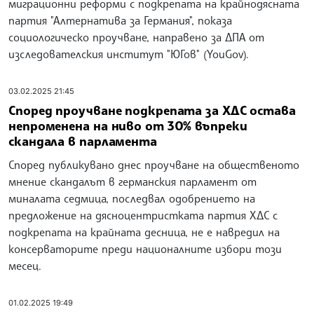
миграционни реформи с подкрепата на крайнодясната
партия "Алтернатива за Германия", показа
социологическо проучване, направено за ДПА от
изследователския институт "ЮГов" (YouGov).
03.02.2025 21:45
Според проучване подкрепата за ХДС остава
непроменена на ниво от 30% въпреки
скандала в парламента
Според публикувано днес проучване на общественото
мнение скандалът в германския парламент от
миналата седмица, последвал одобрението на
предложение на дясноцентристката партия ХДС с
подкрепата на крайната десница, не е навредил на
консерваторите преди националните избори този
месец.
01.02.2025 19:49