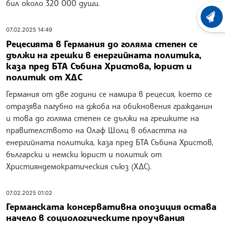
бил около 320 000 души.
ХРОНО
07.02.2025 14:49
Рецесията в Германия до голяма степен се
дължи на грешки в енергийната политика,
каза пред БТА Събина Христова, юрист и
политик от ХДС
Германия от две години се намира в рецесия, което се
отразява пагубно на джоба на обикновения гражданин
и това до голяма степен се дължи на грешките на
правителството на Олаф Шолц в областта на
енергийната политика, каза пред БТА Събина Христов,
български и немски юрист и политик от
Християндемократическия съюз (ХДС).
07.02.2025 01:02
Германската консервативна опозиция остава
начело в социологическите проучвания