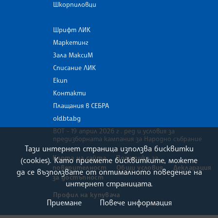
Шкорпиловци
Шрифт ЛИК
Маркетинг
Зала МаксиМ
Списание ЛИК
Екип
Контакти
Плащания в СЕБРА
old.bta.bg
ВОТ - 19 април 2026 г . ред и условия за
предизборната кампания за Народно събрание
Тази интернет страница използва бисквитки
Карта на сайта
Политика за
(cookies). Като приемете бисквитките, можете
поверителност
Общи условия
Декларация
да се възползвате от оптималното поведение на
за достъпност
интернет страницата.
Профил на купувача
Приемане
Повече информация