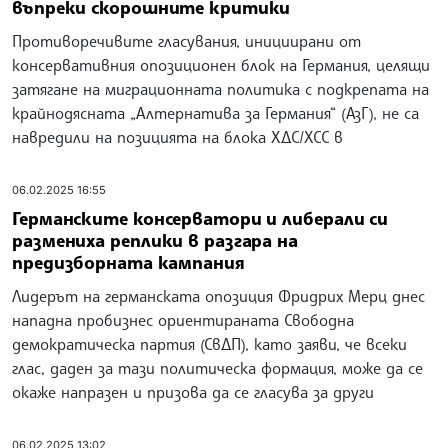
въпреки скорошните критики
Противоречивите гласувания, инициирани от
консервативния опозиционен блок на Германия, целящи
затягане на миграционната политика с подкрепата на
крайнодясната „Алтернатива за Германия“ (АзГ), не са
навредили на позицията на блока ХДС/ХСС в
06.02.2025 16:55
Германските консерватори и либерали си
размениха реплики в разгара на
предизборната кампания
Лидерът на германската опозиция Фридрих Мерц днес
нападна пробизнес ориентираната Свободна
демократическа партия (СвДП), като заяви, че всеки
глас, даден за тази политическа формация, може да се
окаже напразен и призова да се гласува за други
06.02.2025 13:02