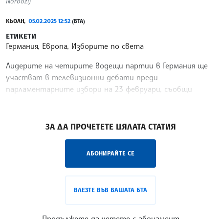
Noroozi)
КЬОЛН,
05.02.2025 12:52
(БТА)
ЕТИКЕТИ
Германия, Европа, Изборите по света
Лидерите на четирите водещи партии в Германия ще
участват в телевизионни дебати преди
парламентарните избори на 23 февруари, съобщи
телевизия Ер Те Ел, цитирана от ДПА.
/НС/
ЗА ДА ПРОЧЕТЕТЕ ЦЯЛАТА СТАТИЯ
АБОНИРАЙТЕ СЕ
ВЛЕЗТЕ ВЪВ ВАШАТА БТА
Продължете да четете с абонамент