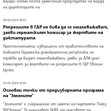
януари поема поста заместник-председател на Борда
на директорите на
04.04.2025 18:22
Репресиите в ГДР не бива да се омаловажават,
заяви германският комисар за жертвите на
диктатурата
Престъпленията, извършени от правителството на
бившата Германска демократична република, не
трябва да бъдат омаловажавани, заяви за ДПА днес
комисарят за жертвите на репресиите в ГДР Евелин
Цупке.
22.02.2025 10:55
Основни точки от предизборната програма
на "Зелените"
"Зелените" е съкращение от името на партията "Съюз
90/Зелени". Те получават 14,8% от гласовете на