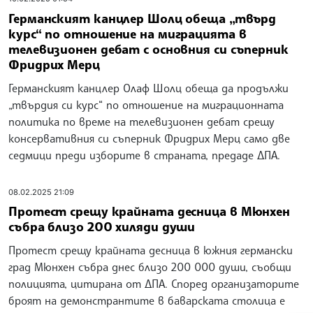
Германският канцлер Шолц обеща „твърд
курс“ по отношение на миграцията в
телевизионен дебат с основния си съперник
Фридрих Мерц
Германският канцлер Олаф Шолц обеща да продължи
„твърдия си курс“ по отношение на миграционната
политика по време на телевизионен дебат срещу
консервативния си съперник Фридрих Мерц само две
седмици преди изборите в страната, предаде ДПА.
08.02.2025 21:09
Протест срещу крайната десница в Мюнхен
събра близо 200 хиляди души
Протест срещу крайната десница в южния германски
град Мюнхен събра днес близо 200 000 души, съобщи
полицията, цитирана от ДПА. Според организаторите
броят на демонстрантите в баварската столица е