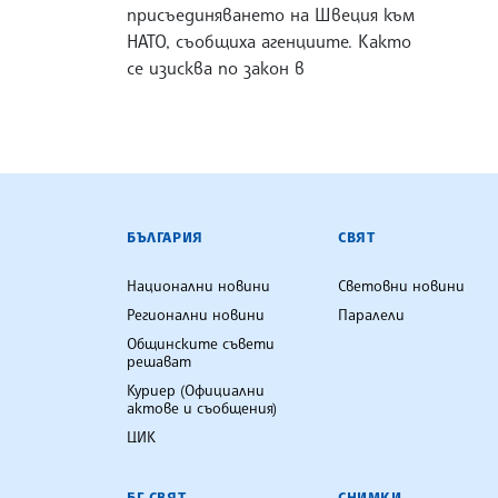
присъединяването на Швеция към
НАТО, съобщиха агенциите. Както
се изисква по закон в
БЪЛГАРСКА ТЕЛЕГРАФНА АГ
БЪЛГАРИЯ
СВЯТ
Национални новини
Световни новини
Регионални новини
Паралели
Общинските съвети
решават
Куриер (Официални
актове и съобщения)
ЦИК
БГ СВЯТ
СНИМКИ