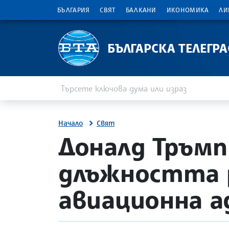
БЪЛГАРИЯ
СВЯТ
БАЛКАНИ
ИКОНОМИКА
ЛИ
БЪЛГАРСКА ТЕЛЕГР
Въведете ключова дума или израз
Търсене
Начало
Свят
site.bta
Доналд Тръмп
длъжността 
авиационна 