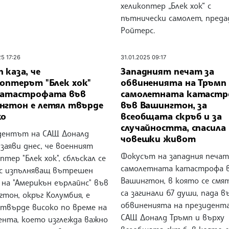
хеликоптер „Блек хок“ с
пътнически самолет, преда
Ройтерс.
25 17:26
31.01.2025 09:17
 каза, че
Западният печат за
коптерът "Блек хок"
обвиненията на Тръмп 
катастрофата във
самолетната катастр
нгтон е летял твърде
във Вашингтон, за
ко
всеобщата скръб и за
случайността, спасила
дентът на САЩ Доналд
човешки живот
заяви днес, че военният
Фокусът на западния печат
птер "Блек хок", сблъскал се
самолетната катастрофа 
 с изпълняващ вътрешен
Вашингтон, в която се смят
на "Америкън еърлайнс" във
са загинали 67 души, пада в
тон, окръг Колумбия, е
обвиненията на президента
 твърде високо по време на
САЩ Доналд Тръмп и върху
ента, което изглежда важно