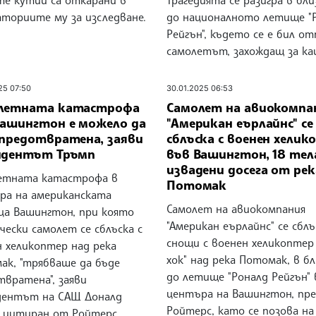
аториите му за изследване.
до националното летище "
Рейгън", където се е бил о
самолетът, захождащ за ка
25 07:50
30.01.2025 06:53
летната катастрофа
Самолет на авиокомпа
Вашингтон е можело да
"Американ еърлайнс" се
 предотвратена, заяви
сблъска с военен хелик
идентът Тръмп
във Вашингтон, 18 тел
извадени досега от рек
етната катастрофа в
Потомак
ра на американската
Самолет на авиокомпания
ца Вашингтон, при която
"Американ еърлайнс" се сблъ
ески самолет се сблъска с
снощи с военен хеликоптер 
н хеликоптер над река
хок" над река Потомак, в б
ак, "трябваше да бъде
до летище "Роналд Рейгън" 
твратена", заяви
центъра на Вашингтон, пр
дентът на САЩ Доналд
Ройтерс, като се позова на
, цитиран от Ройтерс.