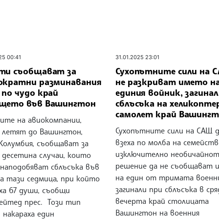
25 00:41
31.01.2025 23:01
ти съобщават за
Сухопътните сили на 
ократни разминавания
не разкриват името н
 по чудо край
единия войник, загинал
щето във Вашингтон
сблъсъка на хеликоптер
самолет край Вашинг
ите на авиокомпании,
Сухопътните сили на САЩ д
 летят до Вашингтон,
взеха по молба на семейст
 Колумбия, съобщават за
изключително необичайно
 десетина случаи, които
решение да не съобщават 
 наподобяват сблъсъка във
на един от тримата военн
а тази седмица, при който
загинали при сблъсъка в сря
ха 67 души, съобщи
вечерта край столицата
ейтед прес. Този тип
Вашингтон на военния
 накараха един