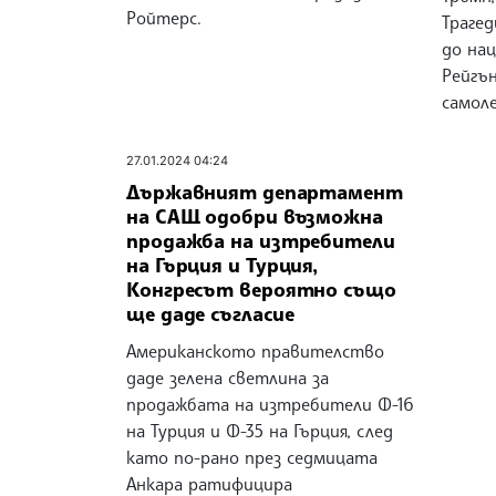
Ройтерс.
Трагед
до на
Рейгън
самоле
27.01.2024 04:24
Държавният департамент
на САЩ одобри възможна
продажба на изтребители
на Гърция и Турция,
Конгресът вероятно също
ще даде съгласие
Американското правителство
даде зелена светлина за
продажбата на изтребители Ф-16
на Турция и Ф-35 на Гърция, след
като по-рано през седмицата
Анкара ратифицира