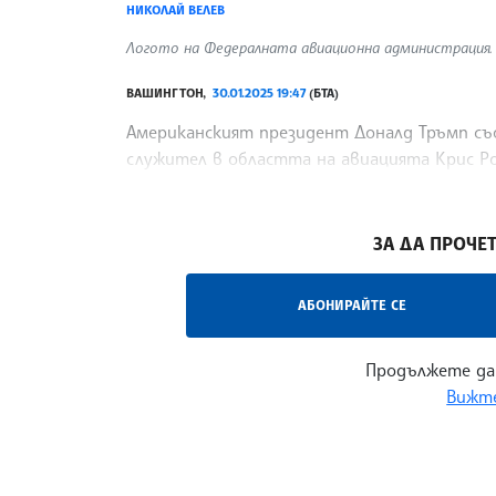
НИКОЛАЙ ВЕЛЕВ
Логото на Федералната авиационна администрация. 
ВАШИНГТОН,
30.01.2025 19:47
(БТА)
Американският президент Доналд Тръмп съо
служител в областта на авиацията Крис Р
ръководител на Федералната авиационна а
/ГГ/
ЗА ДА ПРОЧЕТ
АБОНИРАЙТЕ СЕ
Продължете да
Вижте