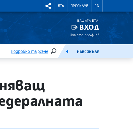
УТНИ КУРСОВЕ
RIGHTMENU.SOCIAL
БТА
ПРЕСКЛУБ
EN
ВАШАТА БТА
ВХОД
Нямате профил?
Подробно търсене
НАВСЯКЪДЕ
ТЪРСЕНЕ
ЕМИСИЯ
лняващ
едералната