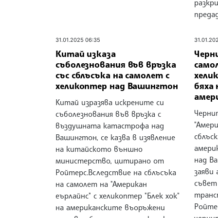
разкр
преда
31.01.2025 06:35
31.01.20
Китай изказа
Черн
съболезнования във връзка
самол
със сблъсъка на самолет с
хели
хеликоптер над Вашингтон
бяха 
амер
Китай изразява искрените си
Черни
съболезнования във връзка с
"Амери
въздушната катастрофа над
сблъск
Вашингтон, се казва в изявление
амери
на китайското външно
над Ва
министерство, цитирано от
заяви
Ройтерс.Вследствие на сблъсъка
съвет 
на самолет на "Американ
транс
еърлайнс" с хеликоптер "Блек хок"
Ройте
на американските въоръжени
черни