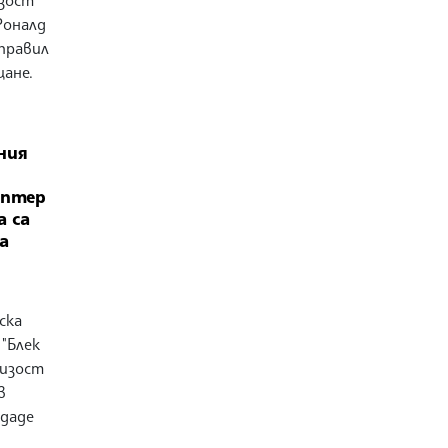
Роналд
тправил
цане.
ния
оптер
а са
а
ска
"Блек
лизост
в
едаде