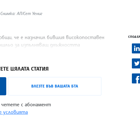
Снимка: АП/Сет Уениг
бщи, че е назначил бившия високопоставен
СПОДЕЛ
ошльо за изпълняващ длъжността
дминистрация (ФАА), предаде Ройтерс.
ЕТЕ ЦЯЛАТА СТАТИЯ
ВЛЕЗТЕ ВЪВ ВАШАТА БТА
 четете с абонамент
 условията