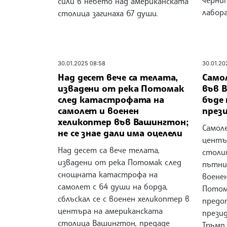
сили в небето над американската
лабор
столица загинаха 67 души.
30.01.2025 08:58
30.01.20
Над десет вече са телата,
Само
извадени от река Потомак
във 
след катастрофата на
бъде
самолет и военен
през
хеликоптер във Вашингтон;
Самол
не се знае дали има оцелели
центъ
Над десет са вече телата,
столи
извадени от река Потомак след
пътнич
снощната катастрофа на
воене
самолет с 64 души на борда,
Потом
сблъскал се с военен хеликоптер в
предо
центъра на американската
прези
столица Вашингтон, предаде
Тръмп