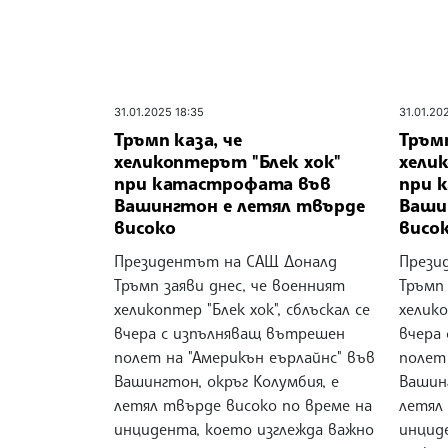
31.01.2025 18:35
31.01.20
Тръмп каза, че
Тръмп
хеликоптерът "Блек хок"
хели
при катастрофата във
при 
Вашингтон е летял твърде
Ваши
високо
висо
Президентът на САЩ Доналд
Прези
Тръмп заяви днес, че военният
Тръмп 
хеликоптер "Блек хок", сблъскал се
хелико
вчера с изпълняващ вътрешен
вчера
полет на "Америкън еърлайнс" във
полет 
Вашингтон, окръг Колумбия, е
Вашинг
летял твърде високо по време на
летял
инцидента, което изглежда важно
инцид