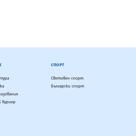
К
СПОРТ
лтура
Световен спорт
ка
Български спорт
разование
 Куриер