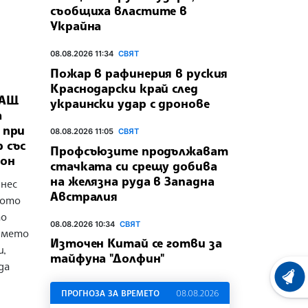
съобщиха властите в
Украйна
08.08.2026 11:34
СВЯТ
Пожар в рафинерия в руския
Краснодарски край след
САЩ
украински удар с дронове
а
 при
08.08.2026 11:05
СВЯТ
 със
Профсъюзите продължават
тон
стачката си срещу добива
на желязна руда в Западна
нес
Австралия
вото
то
08.08.2026 10:34
СВЯТ
името
Източен Китай се готви за
и,
тайфуна "Долфин"
да
ХРОНО
ПРОГНОЗА ЗА ВРЕМЕТО
08.08.2026