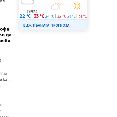
е е
БУРГАС
22 °C
33 °C
24 °C
32 °C
21 °C
31 °C
ВИЖ ПЪЛНАТА ПРОГНОЗА
рофа
ло да
аяви
в
оято
ска с
а
лд
.
изост