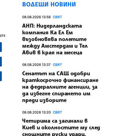
ВОДЕЩИ НОВИНИ
08.08.2026 13:56
СВЯТ
АНП: Нидерландската
компания Ка Ел Ем
ЕТЕ
възобновява полетите
между Амстердам и Тел
Авив в края на месеца
08.08.2026 13:37
СВЯТ
Сенатът на САЩ одобри
краткосрочно финансиране
на федералните агенции, за
да избегне спирането им
преди изборите
08.08.2026 13:20
СВЯТ
Четирима са загинали в
Киев и околностите му след
снощните руски удари,