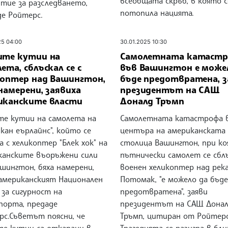
всеобщата скръб, в която с
итие за разследването,
потопила нацията.
де Ройтерс.
25 04:00
30.01.2025 10:30
ите кутии на
Самолетната катаст
ета, сблъскал се с
във Вашингтон е може
коптер над Вашингтон,
бъде предотвратена, з
намерени, заявиха
президентът на САЩ
иканските власти
Доналд Тръмп
те кутии на самолета на
Самолетната катастрофа 
кан еърлайнс", който се
центъра на американската
а с хеликоптер "Блек хок" на
столица Вашингтон, при к
канските въоръжени сили
пътнически самолет се сблъ
шингтон, бяха намерени,
военен хеликоптер над рек
 американският Национален
Потомак, "е можело да бъде
за сигурност на
предотвратена", заяви
порта, предаде
президентът на САЩ Дона
рс.Съветът поясни, че
Тръмп, цитиран от Ройтерс
те кутии са откарани в
Трагедията се разигра в бл