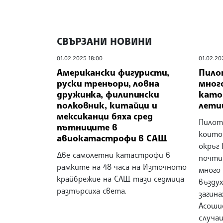
СВЪРЗАНИ НОВИНИ
01.02.2025 18:00
01.02.20
Американски фигуристи,
Пило
руски треньори, ловна
мног
дружинка, филипински
като
полковник, китайци и
лети
мексиканци бяха сред
Пилот
пътниците в
които
авиокатастрофи в САЩ
окръг
Две самолетни катастрофи в
почти
рамките на 48 часа на Източното
много
крайбрежие на САЩ тази седмица
въздух
разтърсиха света.
загина
Асоши
случаи