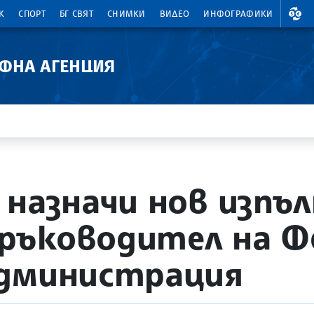
ВАЛ
К
СПОРТ
БГ СВЯТ
СНИМКИ
ВИДЕО
ИНФОГРАФИКИ
АФНА АГЕНЦИЯ
 назначи нов изпъ
ръководител на Ф
администрация