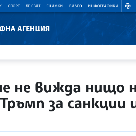
ВАЛ
К
СПОРТ
БГ СВЯТ
СНИМКИ
ВИДЕО
ИНФОГРАФИКИ
АФНА АГЕНЦИЯ
че не вижда нищо 
 Тръмп за санкции 