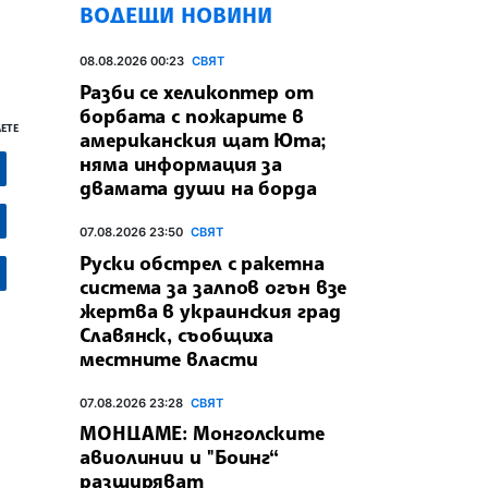
ВОДЕЩИ НОВИНИ
08.08.2026 00:23
СВЯТ
Разби се хеликоптер от
борбата с пожарите в
ЕТЕ
американския щат Юта;
няма информация за
двамата души на борда
07.08.2026 23:50
СВЯТ
Руски обстрел с ракетна
система за залпов огън взе
жертва в украинския град
Славянск, съобщиха
местните власти
07.08.2026 23:28
СВЯТ
МОНЦАМЕ: Монголските
авиолинии и "Боинг“
разширяват