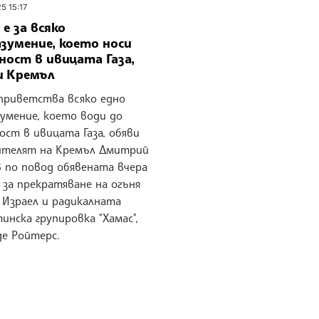
5 15:17
 е за всяко
зумение, което носи
ност в ивицата Газа,
и Кремъл
 приветства всяко едно
зумение, което води до
ост в ивицата Газа, обяви
ителят на Кремъл Дмитрий
в по повод обявената вчера
 за прекратяване на огъня
 Израел и радикалната
инска групировка "Хамас",
де Ройтерс.