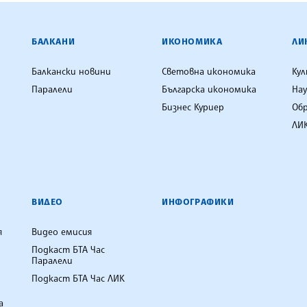
ЕНЦИЯ
БАЛКАНИ
ИКОНОМИКА
ЛИ
Балкански новини
Световна икономика
Ку
Паралели
Българска икономика
Нау
Бизнес Куриер
Об
ЛИК
ВИДЕО
ИНФОГРАФИКИ
я
Видео емисия
Подкаст БТА Час
Паралели
Подкаст БТА Час ЛИК
а