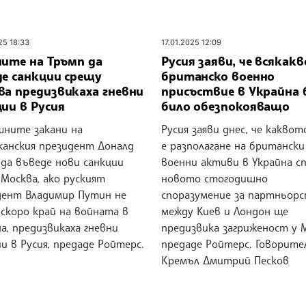
25 18:33
17.01.2025 12:09
ните на Тръмп да
Русия заяви, че всякакв
де санкции срещу
британско военно
ва предизвикаха гневни
присъствие в Украйна 
ии в Русия
било обезпокояващо
шните закани на
Русия заяви днес, че каквот
канския президент Доналд
е разполагане на британски
 да въведе нови санкции
военни активи в Украйна с
Москва, ако руският
новото стогодишно
дент Владимир Путин не
споразумение за партньор
 скоро край на войната в
между Киев и Лондон ще
а, предизвикаха гневни
предизвика загриженост у 
и в Русия, предаде Ройтерс.
предаде Ройтерс. Говорите
Кремъл Дмитрий Песков