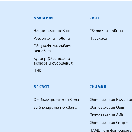
БЪЛГАРСКА ТЕЛЕГРАФНА АГ
БЪЛГАРИЯ
СВЯТ
Национални новини
Световни новини
Регионални новини
Паралели
Общинските съвети
решават
Куриер (Официални
актове и съобщения)
ЦИК
БГ СВЯТ
СНИМКИ
От българите по света
Фотогалерия Българи
За българите по света
Фотогалерия Свят
Фотогалерия ЛИК
Фотогалерия Спорт
ПАМЕТ от фотоархив