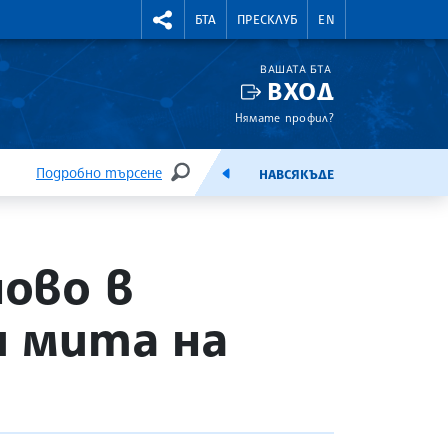
УТНИ КУРСОВЕ
RIGHTMENU.SOCIAL
БТА
ПРЕСКЛУБ
EN
ВАШАТА БТА
ВХОД
Нямате профил?
Подробно търсене
НАВСЯКЪДЕ
ТЪРСЕНЕ
ЕМИСИЯ
ново в
и мита на