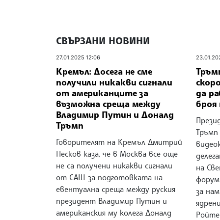
СВЪРЗАНИ НОВИНИ
27.01.2025 12:06
23.01.20
Кремъл: Досега не сме
Тръмп
получили никакви сигнали
скор
от американците за
да ра
възможна среща между
броя
Владимир Путин и Доналд
Прези
Тръмп
Тръмп
Говорителят на Кремъл Дмитрий
видео
Песков каза, че в Москва все още
делег
не са получени никакви сигнали
на Св
от САЩ за подготовката на
форум 
евентуална среща между руския
за нам
президент Владимир Путин и
ядрен
американския му колега Доналд
Ройте