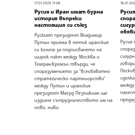
17.01.2025 11:06
16.01.202
Русия и Иран имат бурна
Русия
история въпреки
спора
настоящия си съюз
сигур
обяв
Руският президент Владимир
Русия
Путин приема в петък иранския
спора
си колега за подписването на
сигурн
широк пакт между Москва и
говор
Техеран.Кремъл твърди, че
Песко
споразумението за "всеобхватно
сделка
стратегическо партньорство"
между
между Путин и иранския
палест
президент Масуд Пезешкиан ще
преда
издигне сътрудничеството им на
ново. ниво.