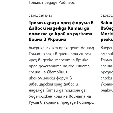
Тръмп, предаде Ройтерс.
23.01.2025 19:33
23.01.20
Тръмп изрази пред форума в
Зака
Давос и надежда Китай да
въве
помогне за край на руската
Моск
война в Украйна
реакц
Американският президент Доналд
Вчера
Тръмп изрази в днешната си реч
амери
чрез видеоконферентна връзка
Тръмп
пред делегатите на годишната
срещу 
среща на Световния
прези
икономически форум в
сложи
швейцарския град Давос и
Украйн
надежда Китай да помогне да
реакци
бъде сложен край на войната на
Русия в Украйна, предаде Ройтерс.