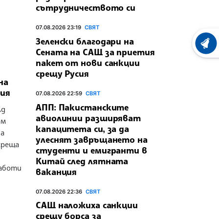
сътрудничеството си
07.08.2026 23:19
СВЯТ
Зеленски благодари на
ХРОНО
Сената на САЩ за приетия
пакет от нови санкции
срещу Русия
на
жия
07.08.2026 22:59
СВЯТ
АПП: Пакистанските
лд
авиолинии разширяват
ом
капацитета си, за да
на
улеснят завръщането на
среща
студенти и емигранти в
Китай след лятната
работи
ваканция
07.08.2026 22:36
СВЯТ
САЩ наложиха санкции
срещу борса за