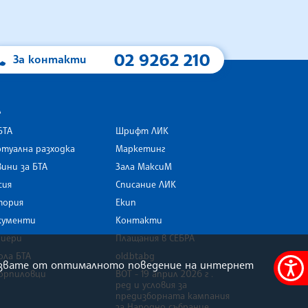
02 9262 210
За контакти
А
БТА
Шрифт ЛИК
туална разходка
Маркетинг
ини за БТА
Зала МаксиМ
rk
сия
Списание ЛИК
тория
Екип
кументи
Контакти
риери
Плащания в СЕБРА
ола БТА
old.bta.bg
олзвате от оптималното поведение на интернет
орпиловци
ВОТ - 19 април 2026 г .
Меню
ред и условия за
за
предизборната кампания
за Народно събрание