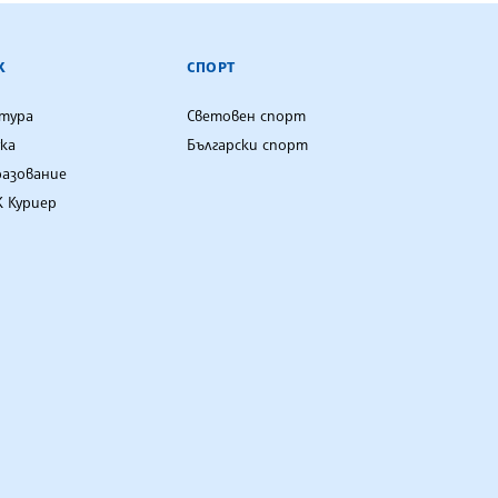
К
СПОРТ
лтура
Световен спорт
ка
Български спорт
разование
 Куриер