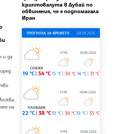
криптовалута в Дубай по
обвинения, че е подпомагала
Иран
о
ПРОГНОЗА ЗА ВРЕМЕТО
08.08.2026
би
УТРЕ
10.08.2026
о и да
СОФИЯ
поред
19 °C
34 °C
15 °C
30 °C
14 °C
31 °C
ство
УТРЕ
10.08.2026
Москва,
лят на
ПЛОВДИВ
22 °C
38 °C
19 °C
36 °C
19 °C
35 °C
УТРЕ
10.08.2026