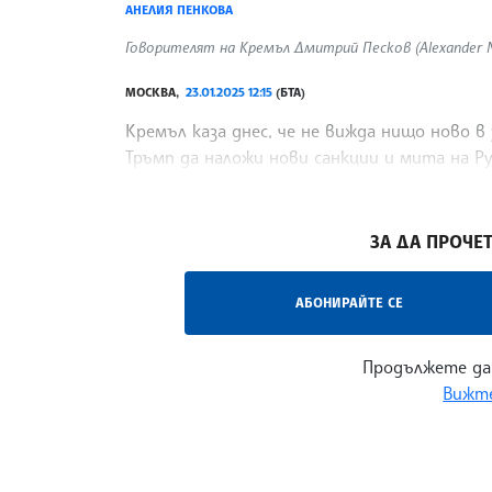
АНЕЛИЯ ПЕНКОВА
Говорителят на Кремъл Дмитрий Песков (Alexander Ne
МОСКВА,
23.01.2025 12:15
(БТА)
Кремъл каза днес, че не вижда нищо ново в
Тръмп да наложи нови санкции и мита на Рус
Украйна, предаде Ройтерс.
/ГГ/
ЗА ДА ПРОЧЕТ
АБОНИРАЙТЕ СЕ
Продължете да
Вижте