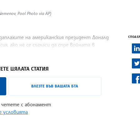
menov, Pool Photo via AP)
 заплахите на американския президент Доналд
СПОДЕЛ
ия, ако не се съгласи да спре войната в
ЕТЕ ЦЯЛАТА СТАТИЯ
ВЛЕЗТЕ ВЪВ ВАШАТА БТА
 четете с абонамент
 условията