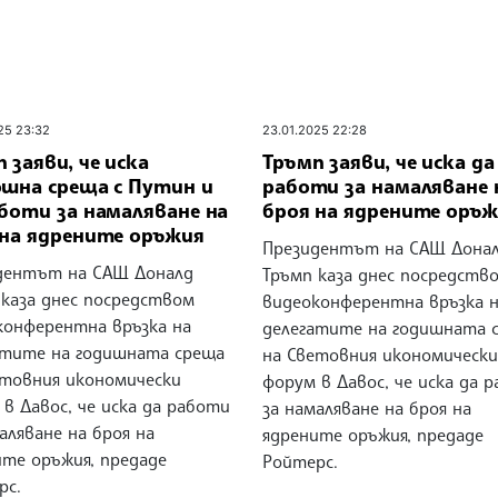
25 23:32
23.01.2025 22:28
 заяви, че иска
Тръмп заяви, че иска да
ошна среща с Путин и
работи за намаляване 
боти за намаляване на
броя на ядрените оръ
 на ядрените оръжия
Президентът на САЩ Дона
дентът на САЩ Доналд
Тръмп каза днес посредств
 каза днес посредством
видеоконферентна връзка 
конферентна връзка на
делегатите на годишната 
атите на годишната среща
на Световния икономически
етовния икономически
форум в Давос, че иска да 
в Давос, че иска да работи
за намаляване на броя на
аляване на броя на
ядрените оръжия, предаде
ите оръжия, предаде
Ройтерс.
рс.