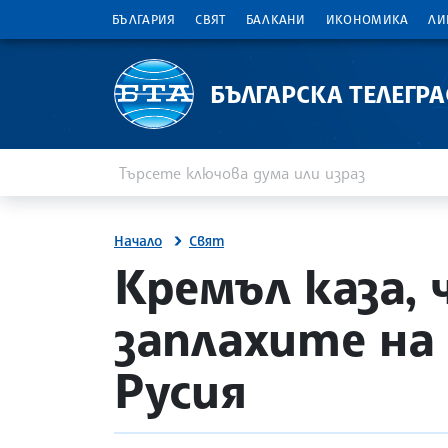
БЪЛГАРИЯ
СВЯТ
БАЛКАНИ
ИКОНОМИКА
ЛИ
БЪЛГАРСКА ТЕЛЕГР
Въведете ключова дума или израз
Търсене
Начало
Свят
site.bta
Кремъл каза, 
заплахите на
Русия