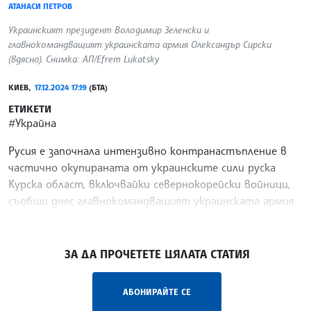
АТАНАСИ ПЕТРОВ
Украинският президент Володимир Зеленски и
главнокомандващият украинската армия Олександър Сирски
(вдясно). Снимка: АП/Efrem Lukatsky
КИЕВ,
17.12.2024 17:19
(БТА)
ЕТИКЕТИ
#Украйна
Русия е започнала интензивно контранастъпление в
частично окупираната от украинските сили руска
Курска област, включвайки севернокорейски войници,
съобщи днес главнокомандващият украинската армия
Олександър Сирски, цитиран от Франс прес.
/ДИ/
ЗА ДА ПРОЧЕТЕТЕ ЦЯЛАТА СТАТИЯ
АБОНИРАЙТЕ СЕ