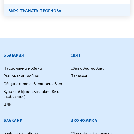
ВИЖ ПЪЛНАТА ПРОГНОЗА
БЪЛГАРСКА ТЕЛЕГРАФНА АГЕНЦИЯ
БЪЛГАРИЯ
СВЯТ
Национални новини
Световни новини
Регионални новини
Паралели
Общинските съвети решават
Куриер (Официални актове и
съобщения)
ЦИК
БАЛКАНИ
ИКОНОМИКА
Балкански новини
Световна икономика