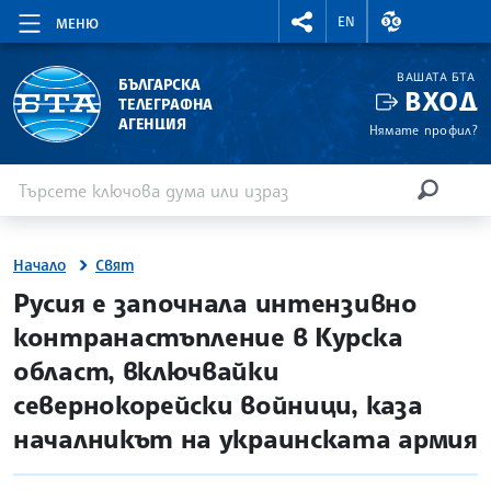
RIGHTMENU.SOCIAL
ВАЛУТНИ КУР
EN
МЕНЮ
ВАШАТА БТА
БЪЛГАРСКА
ВХОД
ТЕЛЕГРАФНА
АГЕНЦИЯ
Нямате профил?
Въведете ключова дума или израз
Търсене
ТЪРСЕН
Начало
Свят
site.bta
Русия е започнала интензивно
контранастъпление в Курска
област, включвайки
севернокорейски войници, каза
началникът на украинската армия