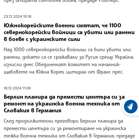
през Втората световна война, предаде Ройтерс.
23.12.2024 10:16
Южнокорейските военни смятат, че 1100
севернокорейски войници са убити или ранени
в боеве с украинските сили
Над 1000 севернокорейски войници са били убити или
ранени, докато са се сражавали за Русия срещу Украйна,
изчисли днес Обединеният комитет на началник-
щабовете на Южна Корея, цитиран от Франс прес.
18.12.2024 11:09
Берлин планира да премести центъра си за
ремонт на украинска военна техника от
ХРОНО
Словакия в Германия
След продължителни преговори Берлин планира да
премести центъра си за ремонтиране на украинска
тежка военна техника от Словакия в Германия, предаде