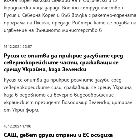
Южна Корея наложи санкции на 11 физически и 15
юридически лица заради военно сътрудничество с
Русия и Северна Корея и във връзка с ракетно-ядрената
програма на Пхенян, предаде Ройтерс като се позова на
изявление на Външното министерство в
16.12.2024 23:57
Русия се опитва да прикрие загубите сред
севернокорейските части, сражаващи се
срещу Украйна, каза Зеленски
Русия се опитва да прикрие реалните загуби сред
севернокорейските сили, сражаващи се срещу Украйна,
каза в редовното си вечерно видеообръщение
украинският президент Володимир Зеленски, цитиран
от Укринформ.
16.12.2024 17:06
САЩ, девет други страни и ЕС осъдиха