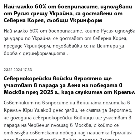
Най-малко 60% от боеприпасите, използвани
от Русия срещу Украйна, са доставени от
Северна Корея, съобщи Укринформ
Най-малко 60% от боеприпасите, които Русия използва
за удари по Украйна, се доставят от Северна Корея,
предаде Укринформ, позовавайки се на Центъра за
борба с дезинформацията .
23.12.2024 17:33
Севернокорейски войски вероятно ще
участват в парада за Деня на победата в
Москва през 2025 г., каза служител от Кремъл
Съветникът по въпросите на външната политика в
Кремъл Юри Ушаков днес заяви, че смята за вероятно,
че догодина севернокорейски войници ще участват в
парада на Червения площад в Москва, с който се
отбелязва съветската победа над нацистка Германия