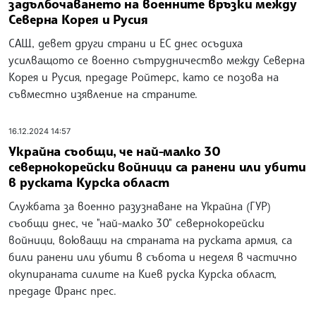
задълбочаването на военните връзки между
Северна Корея и Русия
САЩ, девет други страни и ЕС днес осъдиха
усилващото се военно сътрудничество между Северна
Корея и Русия, предаде Ройтерс, като се позова на
съвместно изявление на страните.
16.12.2024 14:57
Украйна съобщи, че най-малко 30
севернокорейски войници са ранени или убити
в руската Курска област
Службата за военно разузнаване на Украйна (ГУР)
съобщи днес, че "най-малко 30" севернокорейски
войници, воюващи на страната на руската армия, са
били ранени или убити в събота и неделя в частично
окупираната силите на Киев руска Курска област,
предаде Франс прес.