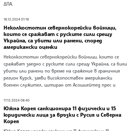
ДПА.
18.12.2024 01:16
Неколкостотин севернокорейски войници,
които се сражават с руските сили срещу
Украйна, са убити или ранени, според
американски оценки
Неколкостотин севернокорейски войници, които се
сражават заедно с руските сили срещу Украйна, са били
убити или ранени по време на сражение в граничния
регион Курск, заяви високопоставен американски
военен служител, цитиран от Асошиейтед прес и
17.12.2024 08:40
Южна Корея санкционира 11 физически и 15
юридически лица за връзки с Русия и Северна
Корея