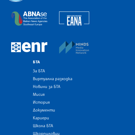
Българска телеграфна агенция
European Alliance of N
The Assocoation of the Balkan News Agencies S
MINDS Media Innovatio
European Newsroom
БТА
За БТА
Виртуална разходка
Новини за БТА
Мисия
История
Документи
Кариери
Школа БТА
Шкорпиловци