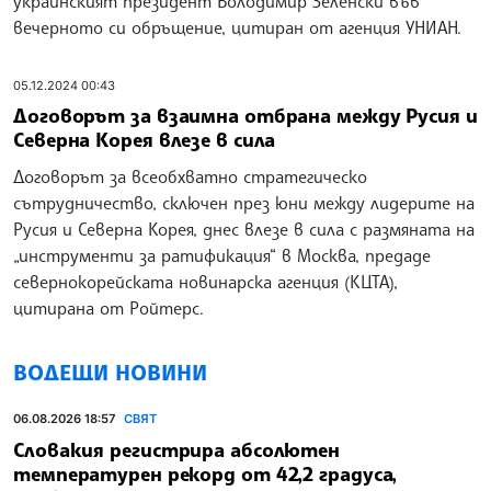
украинският президент Володимир Зеленски във
вечерното си обръщение, цитиран от агенция УНИАН.
05.12.2024 00:43
Договорът за взаимна отбрана между Русия и
Северна Корея влезе в сила
Договорът за всеобхватно стратегическо
сътрудничество, сключен през юни между лидерите на
Русия и Северна Корея, днес влезе в сила с размяната на
„инструменти за ратификация“ в Москва, предаде
севернокорейската новинарска агенция (КЦТА),
цитирана от Ройтерс.
ВОДЕЩИ НОВИНИ
06.08.2026 18:57
СВЯТ
Словакия регистрира абсолютен
температурен рекорд от 42,2 градуса,