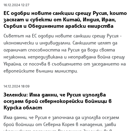
16.12.2024 12:27
ЕС одобри новите санкции срещу Русия, които
засягат и субекти от Китай, Индия, Иран,
Сърбия и Обединените арабски емирства
Съветът на ЕС одобри новите санкции срещу Русия -
икономически и индивидуални. Санкциите целят да
ограничат способността на Русия да води своята
незаконна, непредизвикана и неоправдана война срещу
Украйна, се посочва в съобщението от заседанието на
европейските външни министри.
14.12.2024 18:09
Зеленски: Има данни, че Русия използва
осезаем брой севернокорейски войници в
Курска област
Има данни, че Русия е започнала да използва осезаем
брой войници от Северна Корея в нападения, заяви