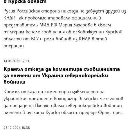
в Курска област
Русия Российская сторона никогда не забудет друзей из
КНДР. Так прокомментировала официальный
представитель МИД РФ Мария Захарова в своем
телеграм-канале сообщения об освобождении Курской
области от ВСУ и роли бойцов из КНДР в этой
операции.
13.01.2025 12:51
Кремъл отказа да коментира съобщенията
за пленени от Украйна севернокорейски
войници
Кремъл отказа да коментира изявлението на
украинския президент Володимир Зеленски, че е готов
да предаде на Пхенян двама севернокорейски войници,
пленени в руската Курска област, предаде Франс прес.
23.12.2024 18:38