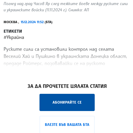
Поглед над град Часов Яр след тежките боеве между руските сили
и украинските войски (11.11.2024 г.). Снимка: АП
МОСКВА ,
15.12.2024 11:52
(БТА)
ЕТИКЕТИ
#Украйна
Руските сили са установили контрол над селата
Веселий Хай и Пушкино в украинската Донецка област,
предаде Ройтерс, позовавайки се на руското
министерство на отбраната.
/АМ/
ЗА ДА ПРОЧЕТЕТЕ ЦЯЛАТА СТАТИЯ
АБОНИРАЙТЕ СЕ
ВЛЕЗТЕ ВЪВ ВАШАТА БТА