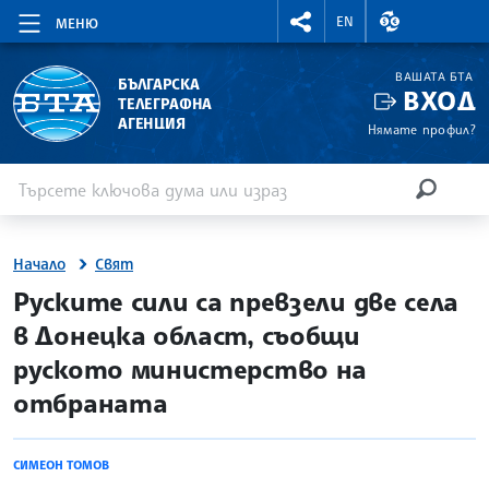
RIGHTMENU.SOCIAL
ВАЛУТНИ КУР
EN
МЕНЮ
ВАШАТА БТА
БЪЛГАРСКА
ВХОД
ТЕЛЕГРАФНА
АГЕНЦИЯ
Нямате профил?
Въведете ключова дума или израз
Търсене
ТЪРСЕН
Начало
Свят
site.bta
Руските сили са превзели две села
в Донецка област, съобщи
руското министерство на
отбраната
СИМЕОН ТОМОВ