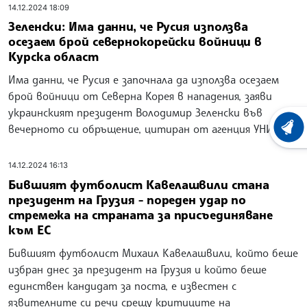
14.12.2024 18:09
Зеленски: Има данни, че Русия използва
осезаем брой севернокорейски войници в
Курска област
Има данни, че Русия е започнала да използва осезаем
брой войници от Северна Корея в нападения, заяви
украинският президент Володимир Зеленски във
вечерното си обръщение, цитиран от агенция УНИАН.
ХРОНО
14.12.2024 16:13
Бившият футболист Кавелашвили стана
президент на Грузия - пореден удар по
стремежа на страната за присъединяване
към ЕС
Бившият футболист Михаил Кавелашвили, който беше
избран днес за президент на Грузия и който беше
единствен кандидат за поста, е известен с
язвителните си речи срещу критиците на