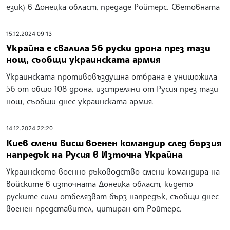
език) в Донецка област, предаде Ройтерс. Световната
15.12.2024 09:13
Украйна е свалила 56 руски дрона през тази
нощ, съобщи украинската армия
Украинската противовъздушна отбрана е унищожила
56 от общо 108 дрона, изстреляни от Русия през тази
нощ, съобщи днес украинската армия.
14.12.2024 22:20
Киев смени висш военен командир след бързия
напредък на Русия в Източна Украйна
Украинското военно ръководство смени командира на
войските в източната Донецка област, където
руските сили отбелязват бърз напредък, съобщи днес
военен представител, цитиран от Ройтерс.