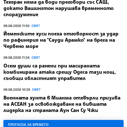
Техеран няма да води преговори със САЩ,
докато Вашингтон нарушава временното
споразумение
09.08.2026 11:50
СВЯТ
Йеменските хуси поеха отговорност за удар
по рафинерия на "Сауди Арамко" на брега на
Червено море
09.08.2026 11:34
СВЯТ
Осем души са ранени при масираната
комбинирана атака срещу Одеса тази нощ,
съобщи областният управител
09.08.2026 10:29
СВЯТ
Военната хунта в Мианма отхвърли призива
на АСЕАН за освобождаване на бившата
лидерка на страната Аун Сан Су Чжи
ПРОГНОЗА ЗА ВРЕМЕТО