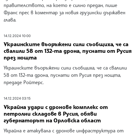
правителството, на което е силно предан, пише
Франс прес в коментар за новия грузински държавен
глава.
14.12.2024 10:00
Украинските въоръжени сили съобщиха, че са
свалили 58 от 132-та дрона, пуснати от Русия
през нощта
Украинските въоръжени сили съобщиха, че са свалили
58 от 132-та дрона, пуснати от Русия през нощта,
предаде Ройтерс.
14.12.2024 03:15
Украйна удари с дронове комплекс от
петролни складове в Русия, обяви
губернаторът на Орловска област
Украйна е атакувала с дронове инфраструктура от