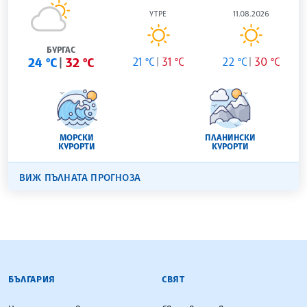
УТРЕ
11.08.2026
БУРГАС
24 °C
32 °C
21 °C
31 °C
22 °C
30 °C
МОРСКИ
ПЛАНИНСКИ
КУРОРТИ
КУРОРТИ
ВИЖ ПЪЛНАТА ПРОГНОЗА
БЪЛГАРСКА ТЕЛЕГРАФНА АГЕНЦИЯ
БЪЛГАРИЯ
СВЯТ