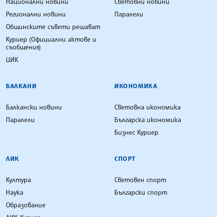
Национални новини
Световни новини
Регионални новини
Паралели
Общинските съвети решават
Куриер (Официални актове и
съобщения)
ЦИК
БАЛКАНИ
ИКОНОМИКА
Балкански новини
Световна икономика
Паралели
Българска икономика
Бизнес Куриер
ЛИК
СПОРТ
Култура
Световен спорт
Наука
Български спорт
Образование