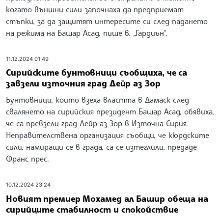
когато външни сили започнаха да предприемат
стъпки, за да защитят интересите си след падането
на режима на Башар Асад, пише в. „Гардиън“.
11.12.2024 01:49
Сирийските бунтовници съобщиха, че са
завзели източния град Дейр аз Зор
Бунтовници, които взеха властта в Дамаск след
свалянето на сирийския президент Башар Асад, обявиха,
че са превзели град Дейр аз Зор в Източна Сирия.
Неправителствена организация съобщи, че кюрдските
сили, намиращи се в града, са се изтеглили, предаде
Франс прес.
10.12.2024 23:24
Новият премиер Мохамед ал Башир обеща на
сирийците стабилност и спокойствие