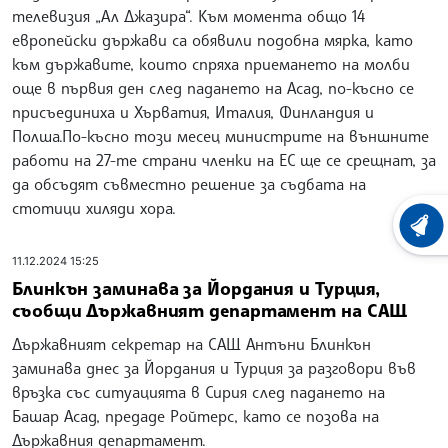
телевизия „Ал Джазира“. Към момента общо 14
европейски държави са обявили подобна мярка, като
към държавите, които спряха приемането на молби
още в първия ден след падането на Асад, по-късно се
присъединиха и Хърватия, Италия, Финландия и
Полша.По-късно този месец министрите на външните
работи на 27-те страни членки на ЕС ще се срещнат, за
да обсъдят съвместно решение за съдбата на
стотици хиляди хора.
ХРОНО
11.12.2024 15:25
Блинкън заминава за Йордания и Турция,
съобщи Държавният департамент на САЩ
Държавният секретар на САЩ Антъни Блинкън
заминава днес за Йордания и Турция за разговори във
връзка със ситуацията в Сирия след падането на
Башар Асад, предаде Ройтерс, като се позова на
Държавния департамент.