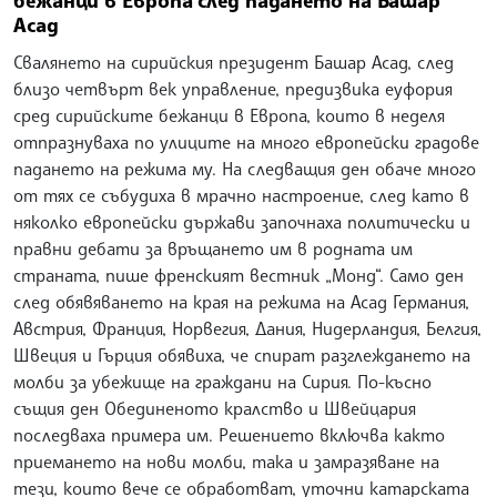
Асад
Свалянето на сирийския президент Башар Асад, след
близо четвърт век управление, предизвика еуфория
сред сирийските бежанци в Европа, които в неделя
отпразнуваха по улиците на много европейски градове
падането на режима му. На следващия ден обаче много
от тях се събудиха в мрачно настроение, след като в
няколко европейски държави започнаха политически и
правни дебати за връщането им в родната им
страната, пише френският вестник „Монд“. Само ден
след обявяването на края на режима на Асад Германия,
Австрия, Франция, Норвегия, Дания, Нидерландия, Белгия,
Швеция и Гърция обявиха, че спират разглеждането на
молби за убежище на граждани на Сирия. По-късно
същия ден Обединеното кралство и Швейцария
последваха примера им. Решението включва както
приемането на нови молби, така и замразяване на
тези, които вече се обработват, уточни катарската