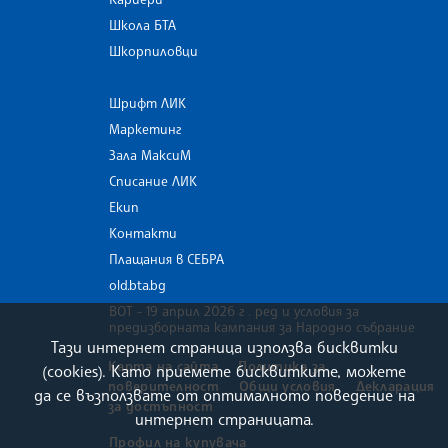
Школа БТА
Шкорпиловци
Шрифт ЛИК
Маркетинг
Зала МаксиМ
Списание ЛИК
Екип
Контакти
Плащания в СЕБРА
old.bta.bg
ВОТ - 19 април 2026 г . ред и условия за
предизборната кампания за Народно събрание
Тази интернет страница използва бисквитки
Карта на сайта
Политика за
(cookies). Като приемете бисквитките, можете
поверителност
Общи условия
Декларация
да се възползвате от оптималното поведение на
за достъпност
интернет страницата.
Профил на купувача