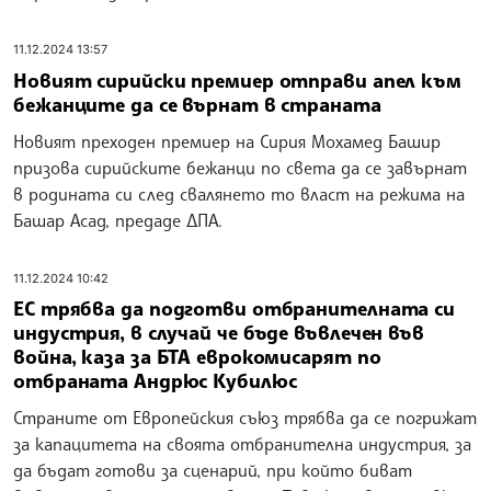
11.12.2024 13:57
Новият сирийски премиер отправи апел към
бежанците да се върнат в страната
Новият преходен премиер на Сирия Мохамед Башир
призова сирийските бежанци по света да се завърнат
в родината си след свалянето то власт на режима на
Башар Асад, предаде ДПА.
11.12.2024 10:42
ЕС трябва да подготви отбранителната си
индустрия, в случай че бъде въвлечен във
война, каза за БТА еврокомисарят по
отбраната Андрюс Кубилюс
Страните от Европейския съюз трябва да се погрижат
за капацитета на своята отбранителна индустрия, за
да бъдат готови за сценарий, при който биват