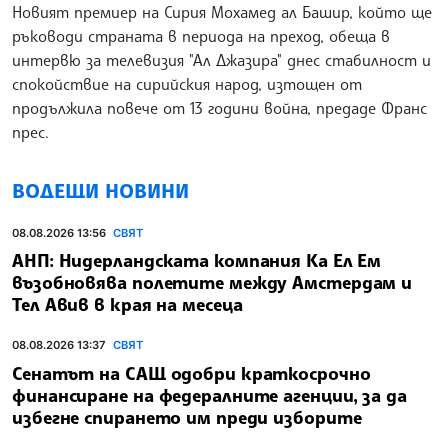
Новият премиер на Сирия Мохамед ал Башир, който ще
ръководи страната в периода на преход, обеща в
интервю за телевизия "Ал Джазира" днес стабилност и
спокойствие на сирийския народ, изтощен от
продължила повече от 13 години война, предаде Франс
прес.
ВОДЕЩИ НОВИНИ
08.08.2026 13:56
СВЯТ
АНП: Нидерландската компания Ка Ел Ем
възобновява полетите между Амстердам и
Тел Авив в края на месеца
08.08.2026 13:37
СВЯТ
Сенатът на САЩ одобри краткосрочно
финансиране на федералните агенции, за да
избегне спирането им преди изборите