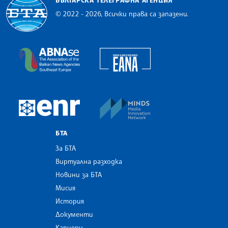
© 2022 - 2026, Всички права са запазени.
Българска телеграфна агенция
European Alliance of N
The Assocoation of the Balkan News Agencies S
MINDS Media Innovatio
European Newsroom
БТА
За БТА
Виртуална разходка
Новини за БТА
Мисия
История
Документи
Кариери