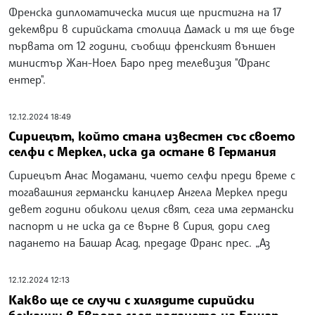
Френска дипломатическа мисия ще пристигна на 17
декември в сирийската столица Дамаск и тя ще бъде
първата от 12 години, съобщи френският външен
министър Жан-Ноел Баро пред телевизия "Франс
ентер".
12.12.2024 18:49
Сириецът, който стана известен със своето
селфи с Меркел, иска да остане в Германия
Сириецът Анас Модамани, чието селфи преди време с
тогавашния германски канцлер Ангела Меркел преди
девет години обиколи целия свят, сега има германски
паспорт и не иска да се върне в Сирия, дори след
падането на Башар Асад, предаде Франс прес. „Аз
12.12.2024 12:13
Какво ще се случи с хилядите сирийски
бежанци в Европа след падането на Башар