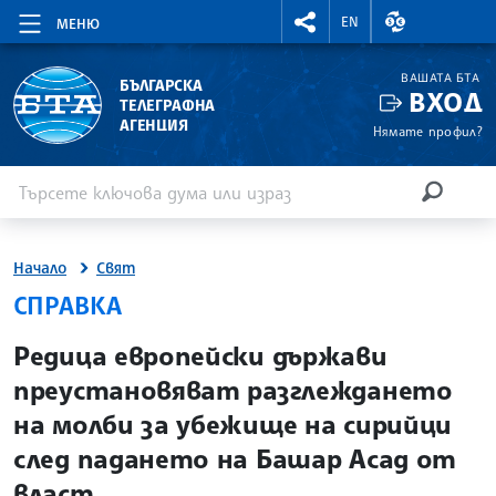
RIGHTMENU.SOCIAL
ВАЛУТНИ КУР
EN
МЕНЮ
ВАШАТА БТА
БЪЛГАРСКА
ВХОД
ТЕЛЕГРАФНА
АГЕНЦИЯ
Нямате профил?
Въведете ключова дума или израз
Търсене
ТЪРСЕН
Начало
Свят
СПРАВКА
site.bta
Редица европейски държави
преустановяват разглеждането
на молби за убежище на сирийци
след падането на Башар Асад от
власт