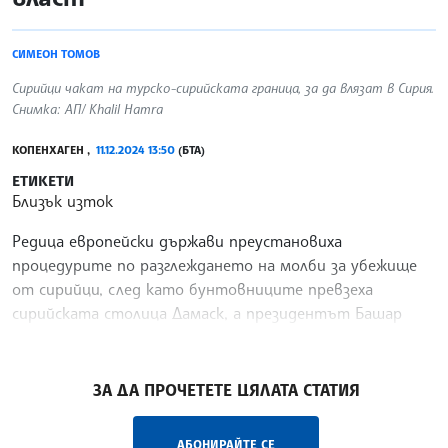
СИМЕОН ТОМОВ
Сирийци чакат на турско-сирийската граница, за да влязат в Сирия.
Снимка: АП/ Khalil Hamra
КОПЕНХАГЕН ,
11.12.2024 13:50
(БТА)
ЕТИКЕТИ
Близък изток
Редица европейски държави преустановиха
процедурите по разглеждането на молби за убежище
от сирийци, след като бунтовниците превзеха
сирийската столица Дамаск, а президентът Башар
Асад избяга в Русия след 13 години гражданска война.
/ГГ/
ЗА ДА ПРОЧЕТЕТЕ ЦЯЛАТА СТАТИЯ
АБОНИРАЙТЕ СЕ