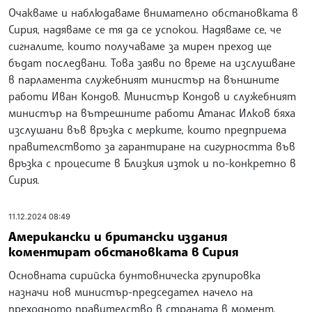
Очакваме и наблюдаваме внимателно обстановката в
Сирия, надяваме се тя да се успокои. Надяваме се, че
сигналите, които получаваме за мирен преход ще
бъдат последвани. Това заяви по време на изслушване
в парламента служебният министър на външните
работи Иван Кондов. Министър Кондов и служебният
министър на вътрешните работи Атанас Илков бяха
изслушани във връзка с мерките, които предприема
правителството за гарантиране на сигурността във
връзка с процесите в Близкия изток и по-конкретно в
Сирия.
11.12.2024 08:49
Американски и британски издания
коментират обстановката в Сирия
Основната сирийска бунтовническа групировка
назначи нов министър-председател начело на
преходното правителство в страната в момент,