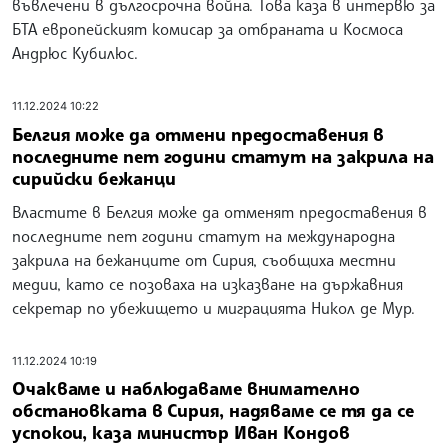
въвлечени в дългосрочна война. Това каза в интервю за
БТА европейският комисар за отбраната и Космоса
Андрюс Кубилюс.
11.12.2024 10:22
Белгия може да отмени предоставения в
последните пет години статут на закрила на
сирийски бежанци
Властите в Белгия може да отменят предоставения в
последните пет години статут на международна
закрила на бежанците от Сирия, съобщиха местни
медии, като се позоваха на изказване на държавния
секретар по убежището и миграцията Никол де Мур.
11.12.2024 10:19
Очакваме и наблюдаваме внимателно
обстановката в Сирия, надяваме се тя да се
успокои, каза министър Иван Кондов