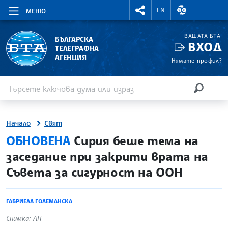
RIGHTMENU.SOCIAL
ВАЛУТНИ КУР
EN
МЕНЮ
ВАШАТА БТА
БЪЛГАРСКА
ВХОД
ТЕЛЕГРАФНА
АГЕНЦИЯ
Нямате профил?
Въведете ключова дума или израз
Търсене
ТЪРСЕН
Начало
Свят
site.bta
ОБНОВЕНА
Сирия беше тема на
заседание при закрити врата на
Съвета за сигурност на ООН
ГАБРИЕЛА ГОЛЕМАНСКА
Снимка: АП