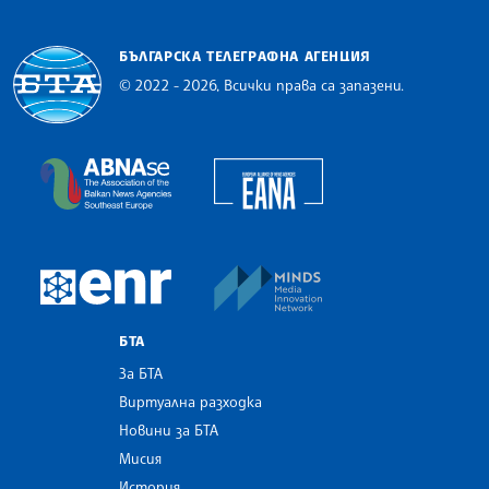
БЪЛГАРСКА ТЕЛЕГРАФНА АГЕНЦИЯ
© 2022 - 2026, Всички права са запазени.
Българска телеграфна агенция
European Alliance of N
The Assocoation of the Balkan News Agencies S
MINDS Media Innovatio
European Newsroom
БТА
За БТА
Виртуална разходка
Новини за БТА
Мисия
История