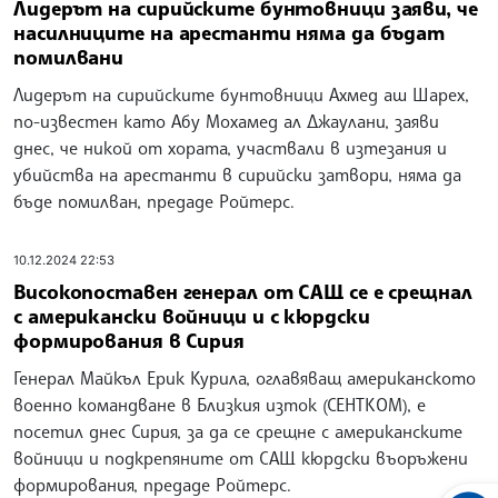
Лидерът на сирийските бунтовници заяви, че
насилниците на арестанти няма да бъдат
помилвани
Лидерът на сирийските бунтовници Ахмед аш Шарех,
по-известен като Абу Мохамед ал Джаулани, заяви
днес, че никой от хората, участвали в изтезания и
убийства на арестанти в сирийски затвори, няма да
бъде помилван, предаде Ройтерс.
10.12.2024 22:53
Високопоставен генерал от САЩ се е срещнал
с американски войници и с кюрдски
формирования в Сирия
Генерал Майкъл Ерик Курила, оглавяващ американското
военно командване в Близкия изток (СЕНТКОМ), е
посетил днес Сирия, за да се срещне с американските
войници и подкрепяните от САЩ кюрдски въоръжени
формирования, предаде Ройтерс.