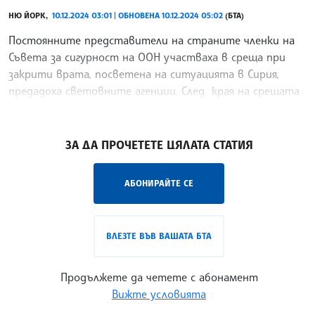
НЮ ЙОРК,
10.12.2024 03:01 | ОБНОВЕНА 10.12.2024 05:02
(БТА)
Постоянните представители на страните членки на
Съвета за сигурност на ООН участваха в среща при
закрити врата, посветена на ситуацията в Сирия,
предадоха световните агенции. След края на срещата
постоянният представител на Русия Василий Небензя
/ГГ/
ЗА ДА ПРОЧЕТЕТЕ ЦЯЛАТА СТАТИЯ
АБОНИРАЙТЕ СЕ
ВЛЕЗТЕ ВЪВ ВАШАТА БТА
Продължете да четете с абонамент
Вижте условията