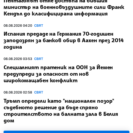
Пентагонът отне достъпа на бившия
министър на военновъздушните сили Франк
Кендъл до класифицирана информация
08.08.2026 04:20
СВЯТ
Испания предаде на Германия 70-годишен
заподозрян за банков обир в Аахен през 2014
година
08.08.2026 03:53
СВЯТ
Специалният пратеник на ООН за Йемен
предупреди за опасност от нов
широкомащабен конфликт
08.08.2026 02:58
СВЯТ
Тръмп определи като "национален позор"
съдебното решение да бъде спряно
строителството на балната зала в Белия
дом