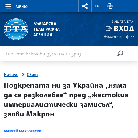
RIGHTMENU.SOCIAL
ВАЛУТНИ КУР
EN
МЕНЮ
ВАШАТА БТА
БЪЛГАРСКА
ВХОД
ТЕЛЕГРАФНА
АГЕНЦИЯ
Нямате профил?
Въведете ключова дума или израз
Търсене
ТЪРСЕН
Начало
Свят
site.bta
Подкрепата ни за Украйна „няма
да се разколебае“ пред „жестокия
империалистически замисъл“,
заяви Макрон
АЛЕКСЕЙ МАРГОЕВСКИ