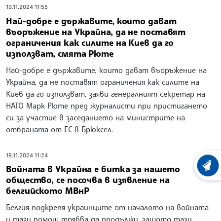
19.11.2024 11:55
Най-добре е държавите, които дават
въоръжение на Украйна, да не поставят
ограничения как силите на Киев да го
използват, смята Рюте
Най-добре е държавите, които дават въоръжение на
Украйна, да не поставят ограничения как силите на
Киев да го използват, заяви генералният секретар на
НАТО Марк Рюте пред журналисти при пристигането
си за участие в заседанието на министрите на
отбраната от ЕС в Брюксел.
19.11.2024 11:24
Войната в Украйна е битка за нашето
ХРОНО
общество, се посочва в изявление на
белгийското МВнР
Белгия подкрепя украинците от началото на войната
и тази помощ трябва да продължи, защото тази