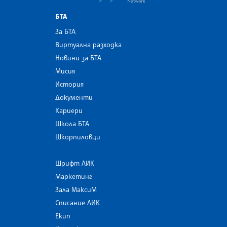
БТА
За БТА
Виртуална разходка
Новини за БТА
Мисия
История
Документи
Кариери
Школа БТА
Шкорпиловци
Шрифт ЛИК
Маркетинг
Зала МаксиМ
Списание ЛИК
Екип