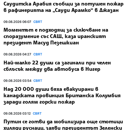
Саудитска Арабия съобщи за потушен пожар
в рафинерията на „Сауди Арамко“ в Джазан
09.08.2026 06:07
СВЯТ
Моментът е подходящ за сключване на
споразумение със САЩ, каза иранският
президент Масуд Пезешкиан
09.08.2026 04:27
СВЯТ
Най-малко 22 души са загинали при челен
сблъсък между два автобуса в Нигер
09.08.2026 03:54
СВЯТ
Над 20 000 души бяха евакуирани в
канадската провинция Британска Колумбия
заради голям горски пожар
09.08.2026 03:12
СВЯТ
Путин се готви да мобилизира още стотици
хиляди руснаци, заяви президентът Зеленски