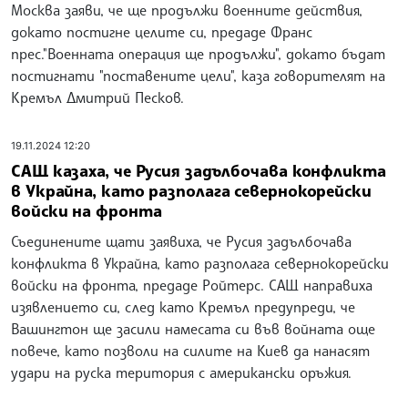
Москва заяви, че ще продължи военните действия,
докато постигне целите си, предаде Франс
прес."Военната операция ще продължи", докато бъдат
постигнати "поставените цели", каза говорителят на
Кремъл Дмитрий Песков.
19.11.2024 12:20
САЩ казаха, че Русия задълбочава конфликта
в Украйна, като разполага севернокорейски
войски на фронта
Съединените щати заявиха, че Русия задълбочава
конфликта в Украйна, като разполага севернокорейски
войски на фронта, предаде Ройтерс. САЩ направиха
изявлението си, след като Кремъл предупреди, че
Вашингтон ще засили намесата си във войната още
повече, като позволи на силите на Киев да нанасят
удари на руска територия с американски оръжия.