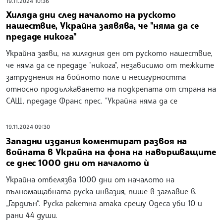
19.11.2024 10:36
Хиляда дни след началото на руското
нашествие, Украйна заявява, че "няма да се
предаде никога"
Украйна заяви, на хилядния ден от руското нашествие,
че няма да се предаде "никога", независимо от тежките
затруднения на бойното поле и несигурността
относно продължаването на подкрепата от страна на
САЩ, предаде Франс прес. "Украйна няма да се
19.11.2024 09:30
Западни издания коментират развоя на
войната в Украйна на фона на навършващите
се днес 1000 дни от началото ѝ
Украйна отбелязва 1000 дни от началото на
пълномащабната руска инвазия, пише в заглавие в.
„Гардиън“. Руска ракетна атака срещу Одеса уби 10 и
рани 44 души.