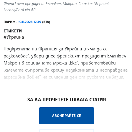
Френският президент Еманюел Макрон. Снимка: Stephanie
Lecocq/Pool via AP
ПАРИЖ,
19.11.2024 12:39
(БТА)
ЕТИКЕТИ
#Украйна
Подкрепата на Франция за Украйна „няма да се
разколебае“, увери днес френският президент Еманюел
Макрон в социалната мрежа „Екс“, приветствайки
„смелата съпротива срещу незаконната и неоправдана
агресивна война“ на хилядния ден от руската инвазия,
предаде Франс прес.
/ЛМ/
ЗА ДА ПРОЧЕТЕТЕ ЦЯЛАТА СТАТИЯ
АБОНИРАЙТЕ СЕ