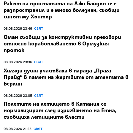
Ракът на простатата на Джо Байдън се е
разпространил и е много болезнен, съобщи
синът му Хънтър
08.08.2026 23:46
СВЯТ
Оман съобщи за конструктивни преговори
относно корабоплаването в Ормузкия
проток
08.08.2026 23:36
СВЯТ
Хиляди души участваха в парада „Прага
Прайд“ в памет на жертвите от атентата в
Берлин
08.08.2026 23:05
СВЯТ
Полетите на летището в Катания се
нормализират след изригването на Етна,
съобщиха летищните власти
08.08.2026 21:25
СВЯТ