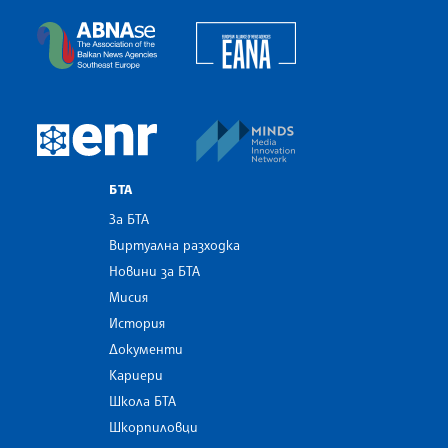
European Alliance of N
The Assocoation of the Balkan News Agencies S
MINDS Media Innovatio
European Newsroom
БТА
За БТА
Виртуална разходка
Новини за БТА
Мисия
История
Документи
Кариери
Школа БТА
Шкорпиловци