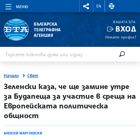
RIGHTMENU.SOCIAL
ВАЛУТНИ КУР
EN
МЕНЮ
ВАШАТА БТА
БЪЛГАРСКА
ВХОД
ТЕЛЕГРАФНА
АГЕНЦИЯ
Нямате профил?
Въведете ключова дума или израз
Търсене
ТЪРСЕН
Начало
Свят
site.bta
Зеленски каза, че ще замине утре
за Будапеща за участие в среща на
Европейската политическа
общност
АЛЕКСЕЙ МАРГОЕВСКИ