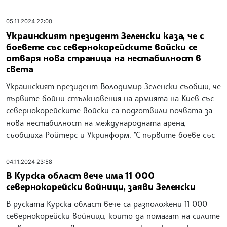
05.11.2024 22:00
Украинският президент Зеленски каза, че с
боевете със севернокорейските войски се
отваря нова страница на нестабилност в
света
Украинският президент Володимир Зеленски съобщи, че
първите бойни стълкновения на армията на Киев със
севернокорейските войски са подготвили почвата за
нова нестабилност на международната арена,
съобщиха Ройтерс и Укринформ. "С първите боеве със
04.11.2024 23:58
В Курска област вече има 11 000
севернокорейски войници, заяви Зеленски
В руската Курска област вече са разположени 11 000
севернокорейски войници, които да помагат на силите