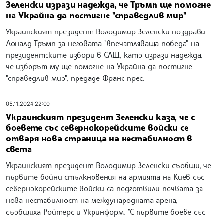
Зеленски изрази надежда, че Тръмп ще помогне
на Украйна да постигне "справедлив мир"
Украинският президент Володимир Зеленски поздрави
Доналд Тръмп за неговата "впечатляваща победа" на
президентските избори в САЩ, като изрази надежда,
че изборът му ще помогне на Украйна да постигне
"справедлив мир", предаде Франс прес.
05.11.2024 22:00
Украинският президент Зеленски каза, че с
боевете със севернокорейските войски се
отваря нова страница на нестабилност в
света
Украинският президент Володимир Зеленски съобщи, че
първите бойни стълкновения на армията на Киев със
севернокорейските войски са подготвили почвата за
нова нестабилност на международната арена,
съобщиха Ройтерс и Укринформ. "С първите боеве със