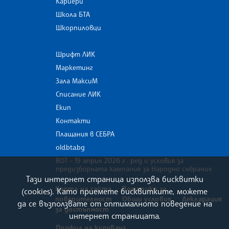
Кариери
Школа БТА
Шкорпиловци
Шрифт ЛИК
Маркетинг
Зала МаксиМ
Списание ЛИК
Екип
Контакти
Плащания в СЕБРА
old.bta.bg
ВОТ - 19 април 2026 г . ред и условия за
предизборната кампания за Народно събрание
Тази интернет страница използва бисквитки
Карта на сайта
Политика за
(cookies). Като приемете бисквитките, можете
поверителност
Общи условия
Декларация
да се възползвате от оптималното поведение на
за достъпност
интернет страницата.
Профил на купувача