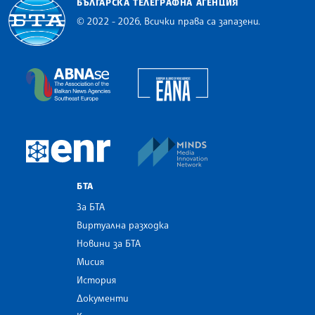
БЪЛГАРСКА ТЕЛЕГРАФНА АГЕНЦИЯ
© 2022 - 2026, Всички права са запазени.
Българска телеграфна агенция
European Alliance of N
The Assocoation of the Balkan News Agencies S
MINDS Media Innovatio
European Newsroom
БТА
За БТА
Виртуална разходка
Новини за БТА
Мисия
История
Документи