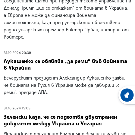
Съединените щати при президентското управление на
Доналд Тръмп „ще се откажат“ от войната в Украйна,
а Европа не може да финансира войната
самостоятелно, каза пред унгарското обществено
радио унгарският премиер Виктор Орбан, цитиран от
Ройтерс.
31.10.2024 20:39
Лукашенко се обявява „за реми“ във войната
в Украйна
Беларуският президент Александър Лукашенко заяви,
че войната на Русия в Украйна може да завърши „с
реми“, предаде ДПА.
ХРОНО
31.10.2024 13:03
Зеленски каза, че се подготвя двустранен
документ между Украйна и Унгария
Украинският президент Володимир Зеленски заяви, че