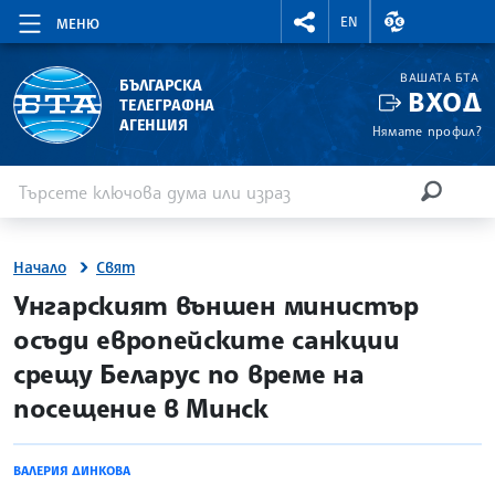
RIGHTMENU.SOCIAL
ВАЛУТНИ КУР
EN
МЕНЮ
ВАШАТА БТА
БЪЛГАРСКА
ВХОД
ТЕЛЕГРАФНА
АГЕНЦИЯ
Нямате профил?
Въведете ключова дума или израз
Търсене
ТЪРСЕН
Начало
Свят
site.bta
Унгарският външен министър
осъди европейските санкции
срещу Беларус по време на
посещение в Минск
ВАЛЕРИЯ ДИНКОВА