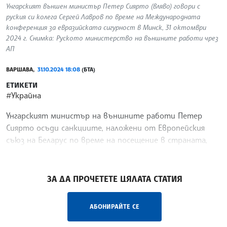
Унгарският външен министър Петер Сиярто (вляво) говори с
руския си колега Сергей Лавров по време на Международната
конференция за евразийската сигурност в Минск, 31 октомври
2024 г. Снимка: Руското министерство на външните работи чрез
АП
ВАРШАВА,
31.10.2024 18:08
(БТА)
ЕТИКЕТИ
#Украйна
Унгарският министър на външните работи Петер
Сиярто осъди санкциите, наложени от Европейския
съюз на Беларус по време на посещение в страната,
която е близък съюзник на Москва, предаде Франс прес.
/НС/
ЗА ДА ПРОЧЕТЕТЕ ЦЯЛАТА СТАТИЯ
АБОНИРАЙТЕ СЕ