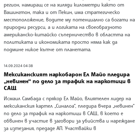
регион, намиращ се на хиляди километри както от
Вашингтон, така и от Пекин, има стратегическо
местоположение, водите му потенциално са богати на
природни ресурси, а и логиката на своеобразното
американско-китайско съперничество в областта на
политиката и икономиката просто няма как да
подмине никое кътче от планетата.
14.09.2024 04:38
Мексиканският наркобарон Ел Майо пледира
„невинен“ по дело за трафик на наркотици в
САЩ
Исмаил Самбада с прякор Ел Майо, влиятелен лидер на
мексиканския картел „Синалоа“, пледира вчера „невинен“
по дело за трафик на наркотици в САЩ, в което е
обвинен в участие в заговори за убийства и нареждане
за изтезания, предаде АП. Участвайки в