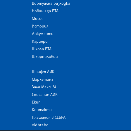
Виртуална разходка
Новини за БТА
Мисия
История
Документи
Кариери
Школа БТА
Шкорпиловци
Шрифт ЛИК
Маркетинг
Зала МаксиМ
Списание ЛИК
Екип
Контакти
Плащания в СЕБРА
old.bta.bg