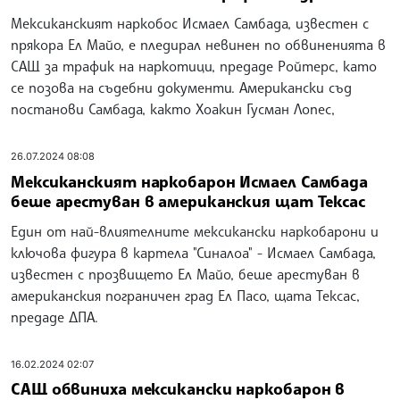
Мексиканският наркобос Исмаел Самбада, известен с
прякора Ел Майо, е пледирал невинен по обвиненията в
САЩ за трафик на наркотици, предаде Ройтерс, като
се позова на съдебни документи. Американски съд
постанови Самбада, както Хоакин Гусман Лопес,
26.07.2024 08:08
Мексиканският наркобарон Исмаел Самбада
беше арестуван в американския щат Тексас
Един от най-влиятелните мексикански наркобарони и
ключова фигура в картела "Синалоа" - Исмаел Самбада,
известен с прозвището Ел Майо, беше арестуван в
американския пограничен град Ел Пасо, щата Тексас,
предаде ДПА.
16.02.2024 02:07
САЩ обвиниха мексикански наркобарон в