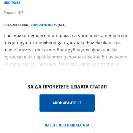
ИВО ТАСЕВ
Карта: АП
ГРАД МЕКСИКО,
21.09.2024 06:23
(БТА)
Най-малко петдесет и трима са убитите, а петдесет
и един души са обявени за изчезнали в мексиканския
щат Синалоа, откакто враждуващите фракции на
едноименния наркокартел започнаха война в началото
на този месец, предаде Ройтерс, като се позова на
данни, изнесени от местните власти снощи.
/ИТ/
ЗА ДА ПРОЧЕТЕТЕ ЦЯЛАТА СТАТИЯ
АБОНИРАЙТЕ СЕ
ВЛЕЗТЕ ВЪВ ВАШАТА БТА