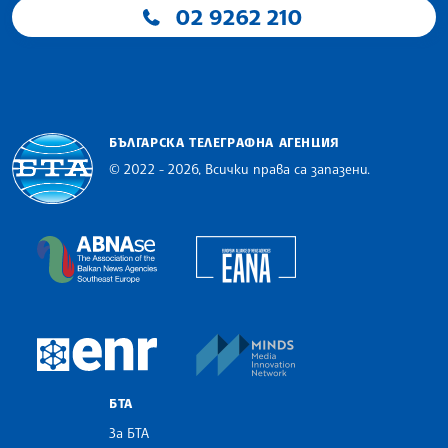
02 9262 210
БЪЛГАРСКА ТЕЛЕГРАФНА АГЕНЦИЯ
© 2022 - 2026, Всички права са запазени.
Българска телеграфна агенция
European Alliance of N
The Assocoation of the Balkan News Agencies S
MINDS Media Innovatio
European Newsroom
БТА
За БТА