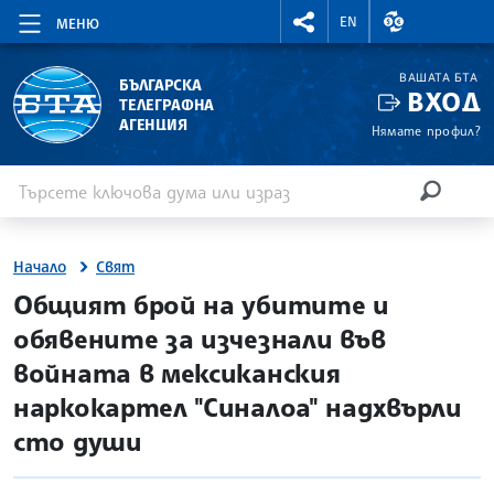
RIGHTMENU.SOCIAL
ВАЛУТНИ КУР
EN
МЕНЮ
ВАШАТА БТА
БЪЛГАРСКА
ВХОД
ТЕЛЕГРАФНА
АГЕНЦИЯ
Нямате профил?
Въведете ключова дума или израз
Търсене
ТЪРСЕН
Начало
Свят
site.bta
Общият брой на убитите и
обявените за изчезнали във
войната в мексиканския
наркокартел "Синалоа" надхвърли
сто души