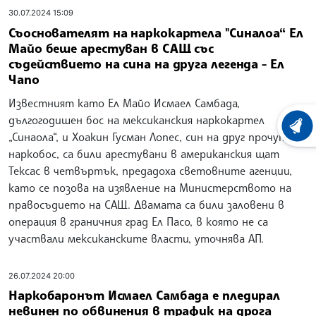
30.07.2024 15:09
Съоснователят на наркокартела "Синалоа“ Ел
Майо беше арестуван в САЩ със
съдействието на сина на друга легенда - Ел
Чапо
Известният като Ел Майо Исмаел Самбада,
дългогодишен бос на мексиканския наркокартел
ХРОНО
„Синаола“, и Хоакин Гусман Лопес, син на друг прочут
наркобос, са били арестувани в американския щат
Тексас в четвъртък, предадоха световните агенции,
като се позова на изявление на Министерството на
правосъдието на САЩ. Двамата са били заловени в
операция в граничния град Ел Пасо, в която не са
участвали мексиканските власти, уточнява АП.
26.07.2024 20:00
Наркобаронът Исмаел Самбада е пледирал
невинен по обвинения в трафик на дрога