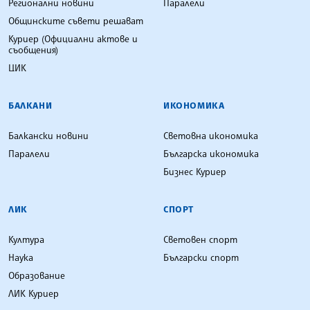
Регионални новини
Паралели
Общинските съвети решават
Куриер (Официални актове и
съобщения)
ЦИК
БАЛКАНИ
ИКОНОМИКА
Балкански новини
Световна икономика
Паралели
Българска икономика
Бизнес Куриер
ЛИК
СПОРТ
Култура
Световен спорт
Наука
Български спорт
Образование
ЛИК Куриер