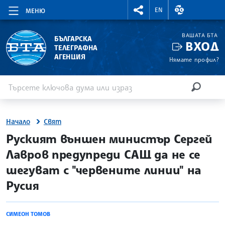
RIGHTMENU.SOCIAL
ВАЛУТНИ КУР
EN
МЕНЮ
ВАШАТА БТА
БЪЛГАРСКА
ВХОД
ТЕЛЕГРАФНА
АГЕНЦИЯ
Нямате профил?
Въведете ключова дума или израз
Търсене
ТЪРСЕН
Начало
Свят
site.bta
Руският външен министър Сергей
Лавров предупреди САЩ да не се
шегуват с "червените линии" на
Русия
СИМЕОН ТОМОВ