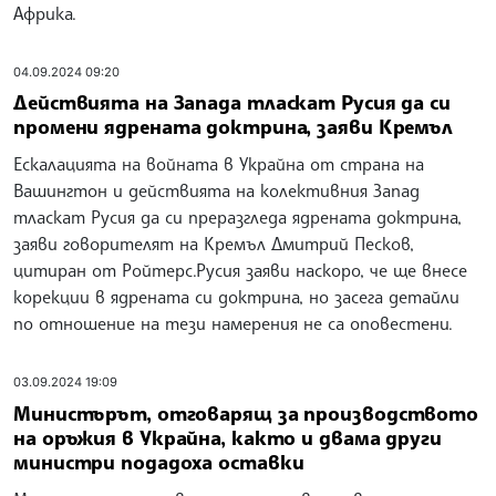
Африка.
04.09.2024 09:20
Действията на Запада тласкат Русия да си
промени ядрената доктрина, заяви Кремъл
Ескалацията на войната в Украйна от страна на
Вашингтон и действията на колективния Запад
тласкат Русия да си преразгледа ядрената доктрина,
заяви говорителят на Кремъл Дмитрий Песков,
цитиран от Ройтерс.Русия заяви наскоро, че ще внесе
корекции в ядрената си доктрина, но засега детайли
по отношение на тези намерения не са оповестени.
03.09.2024 19:09
Министърът, отговарящ за производството
на оръжия в Украйна, както и двама други
министри подадоха оставки