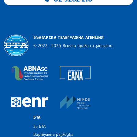
БЪЛГАРСКА ТЕЛЕГРАФНА АГЕНЦИЯ
© 2022 - 2026, Всички права са запазени.
Българска телеграфна агенция
European Alliance of N
The Assocoation of the Balkan News Agencies S
MINDS Media Innovatio
European Newsroom
БТА
За БТА
Виртуална разходка