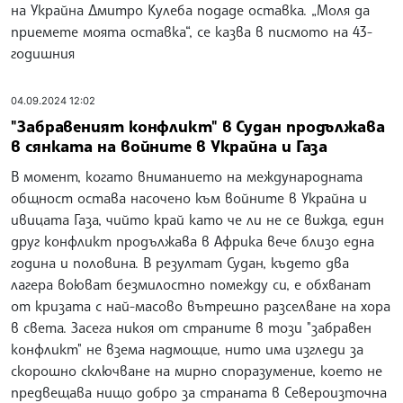
на Украйна Дмитро Кулеба подаде оставка. „Моля да
приемете моята оставка“, се казва в писмото на 43-
годишния
04.09.2024 12:02
"Забравеният конфликт" в Судан продължава
в сянката на войните в Украйна и Газа
В момент, когато вниманието на международната
общност остава насочено към войните в Украйна и
ивицата Газа, чийто край като че ли не се вижда, един
друг конфликт продължава в Африка вече близо една
година и половина. В резултат Судан, където два
лагера воюват безмилостно помежду си, е обхванат
от кризата с най-масово вътрешно разселване на хора
в света. Засега никоя от страните в този "забравен
конфликт" не взема надмощие, нито има изгледи за
скорошно сключване на мирно споразумение, което не
предвещава нищо добро за страната в Североизточна