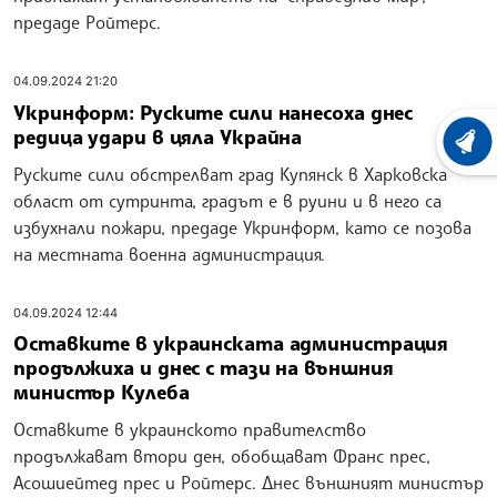
предаде Ройтерс.
04.09.2024 21:20
Укринформ: Руските сили нанесоха днес
редица удари в цяла Украйна
ХРОНО
Руските сили обстрелват град Купянск в Харковска
област от сутринта, градът е в руини и в него са
избухнали пожари, предаде Укринформ, като се позова
на местната военна администрация.
04.09.2024 12:44
Оставките в украинската администрация
продължиха и днес с тази на външния
министър Кулеба
Оставките в украинското правителство
продължават втори ден, обобщават Франс прес,
Асошиейтед прес и Ройтерс. Днес външният министър