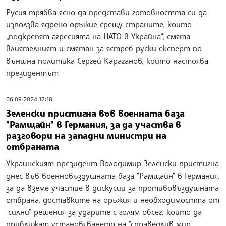
Русия трябва ясно да представи готовността си да
използва ядрено оръжие срещу страните, които
„подкрепят агресията на НАТО в Украйна“, смята
влиятелният и смятан за ястреб руски експерт по
външна политика Сергей Караганов, който настоява
президентът
06.09.2024 12:18
Зеленски пристигна във военната база
"Рамщайн" в Германия, за да участва в
разговори на западни министри на
отбраната
Украинският президент Володимир Зеленски пристигна
днес във военновъздушната база "Рамщайн" в Германия,
за да вземе участие в дискусии за противовъздушната
отбрана, доставките на оръжия и необходимостта от
"силни" решения за ударите с голям обсег, които да
приближат установяването на "справедлив мир",