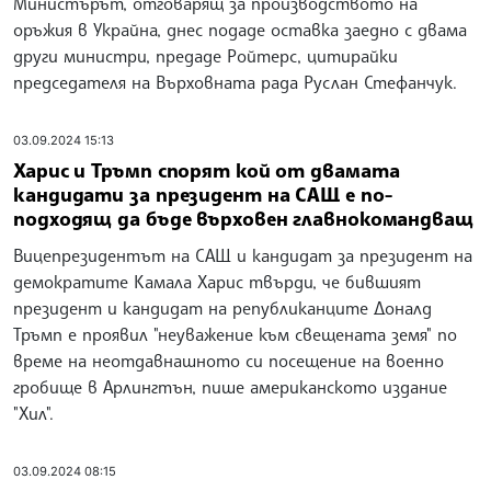
Министърът, отговарящ за производството на
оръжия в Украйна, днес подаде оставка заедно с двама
други министри, предаде Ройтерс, цитирайки
председателя на Върховната рада Руслан Стефанчук.
03.09.2024 15:13
Харис и Тръмп спорят кой от двамата
кандидати за президент на САЩ е по-
подходящ да бъде върховен главнокомандващ
Вицепрезидентът на САЩ и кандидат за президент на
демократите Камала Харис твърди, че бившият
президент и кандидат на републиканците Доналд
Тръмп е проявил "неуважение към свещената земя" по
време на неотдавнашното си посещение на военно
гробище в Арлингтън, пише американското издание
"Хил".
03.09.2024 08:15