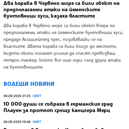
Два кораба в Червено море са били обект на
предполагаеми атаки на йеменските
бунтовници хуси, казаха властите
Два кораба в Червено море са били обект вчера на
предполагаеми атаки на йеменските бунтовници хуси,
предаде Асошиейтед прес, позовавайки се на
властите. Двата кораба са били близо до мястото,
където екипи полагат усилия да спасят превозващ
петрол танкер, който все още гори след друга атака
на бунтовниците.
ВОДЕЩИ НОВИНИ
08.08.2026 21:25
СВЯТ
10 000 души се събраха в германския град
Плауен за протест срещу канцлера Мерц
08.08.2026 19:46
СВЯТ