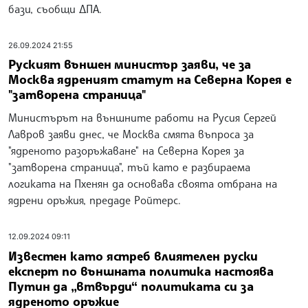
бази, съобщи ДПА.
26.09.2024 21:55
Руският външен министър заяви, че за
Москва ядреният статут на Северна Корея е
"затворена страница"
Министърът на външните работи на Русия Сергей
Лавров заяви днес, че Москва смята въпроса за
"ядреното разоръжаване" на Северна Корея за
"затворена страница", тъй като е разбираема
логиката на Пхенян да основава своята отбрана на
ядрени оръжия, предаде Ройтерс.
12.09.2024 09:11
Известен като ястреб влиятелен руски
експерт по външната политика настоява
Путин да „втвърди“ политиката си за
ядреното оръжие