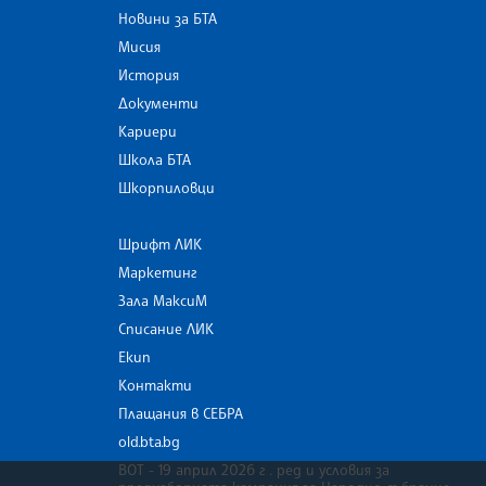
Новини за БТА
Мисия
История
Документи
Кариери
Школа БТА
Шкорпиловци
Шрифт ЛИК
Маркетинг
Зала МаксиМ
Списание ЛИК
Екип
Контакти
Плащания в СЕБРА
old.bta.bg
ВОТ - 19 април 2026 г . ред и условия за