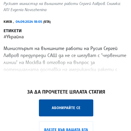
Руският министър на външните работи Сергей Лавров. Снимка:
АП/ Evgenia Novozhenina
КИЕВ ,
04.09.2024 18:05
(БТА)
ЕТИКЕТИ
#Украйна
Министърът на външните работи на Русия Сергей
Лавров предупреди САЩ да не се шегуват с "червените
линии" на Москва в отговор на въпрос за
потенциалната доставка на американски ракети с
голям обсег на действие в Украйна, предаде Ройтерс.
/ПГ/
ЗА ДА ПРОЧЕТЕТЕ ЦЯЛАТА СТАТИЯ
АБОНИРАЙТЕ СЕ
ВЛЕЗТЕ ВЪВ ВАШАТА БТА