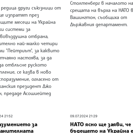
Столтенберг в началото н
 редица други съюзници от
срещата на върха на НАТО 
ще изпратят през
Вашингтон, съобщиха от
ащите месеци на Украйна
Държавния департамент.
ки системи за
вовъздушна отбрана,
ително най-малко четири
ми "Пейтриът", за каквито
тчаяно настоява, за да
да отблъсне руското
ление, се казва в ново
споразумение, огласено от
канския президент Джо
н, предаде Асошиейтед
24 21:52
09.07.2024 21:29
азумението за
НАТО ясно ще заяви, че
анителната
бъдещето на Украйна е