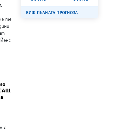
,
ВИЖ ПЪЛНАТА ПРОГНОЗА
че те
дини
ият
 Йенс
то
САЩ -
на
н с