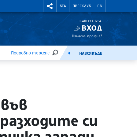
УТНИ КУРСОВЕ
RIGHTMENU.SOCIAL
БТА
ПРЕСКЛУБ
EN
ВАШАТА БТА
ВХОД
Нямате профил?
Подробно търсене
НАВСЯКЪДЕ
ТЪРСЕНЕ
ЕМИСИЯ
 във
 разходите си
тичка заради