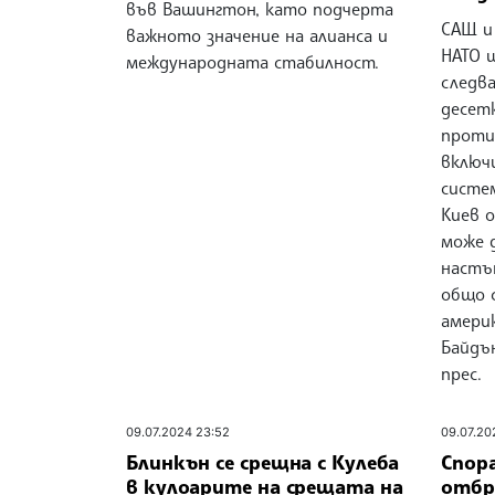
във Вашингтон, като подчерта
САЩ и
важното значение на алианса и
НАТО 
международната стабилност.
следв
десет
проти
включ
систе
Киев о
може 
настъп
общо 
амери
Байдъ
прес.
09.07.2024 23:52
09.07.20
Блинкън се срещна с Кулеба
Спор
в кулоарите на срещата на
отбр