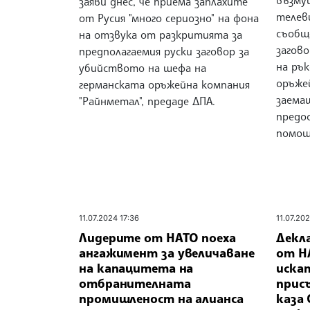
възму
заяви днес, че приема заплахите
телеви
от Русия "много сериозно" на фона
съобщ
на отзвука от разкритията за
загово
предполагаемия руски заговор за
на ръ
убийството на шефа на
оръже
германската оръжейна компания
заема
"Райнметал", предаде ДПА.
предо
помощ 
11.07.2024 17:36
11.07.20
Лидерите от НАТО поеха
Декл
ангажимент за увеличаване
от НА
на капацитета на
искат
отбранителната
присъ
промишленост на алианса
каза