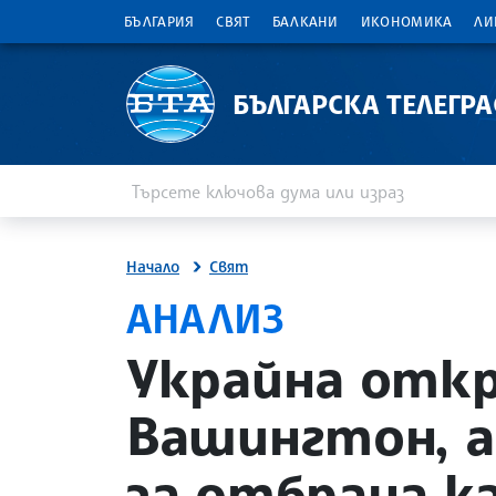
БЪЛГАРИЯ
СВЯТ
БАЛКАНИ
ИКОНОМИКА
ЛИ
БЪЛГАРСКА ТЕЛЕГР
Въведете ключова дума или израз
Търсене
Начало
Свят
АНАЛИЗ
site.bta
Украйна откр
Вашингтон, а
за отбрана к