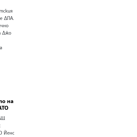
тския
е ДПА.
ично
т Джо
а
то на
АТО
АЩ
с
О Йенс