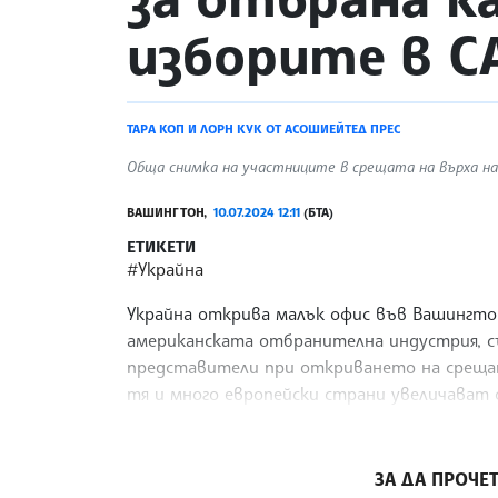
изборите в 
ТАРА КОП И ЛОРН КУК ОТ АСОШИЕЙТЕД ПРЕС
Обща снимка на участниците в срещата на върха на 
ВАШИНГТОН,
10.07.2024 12:11
(БТА)
ЕТИКЕТИ
#Украйна
Украйна открива малък офис във Вашингтон,
американската отбранителна индустрия, с
представители при откриването на срещат
тя и много европейски страни увеличават 
оръжие като предпазна мярка срещу презид
/ГГ/
ЗА ДА ПРОЧЕТ