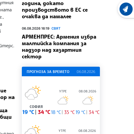
рутния
година, докато
производството в ЕС се
аната
ХРОНО
очаква да намалее
.,
а
06.08.2026 16:19
СВЯТ
в
АРМЕНПРЕС: Армения избра
малтийска компания за
йтерс.
надзор над хазартния
сектор
ПРОГНОЗА ЗА ВРЕМЕТО
06.08.2026
бие
УТРЕ
08.08.2026
ор на
СОФИЯ
аща
19 °C
34 °C
18 °C
35 °C
19 °C
34 °C
общи
УТРЕ
08.08.2026
о-рано