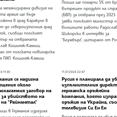
Полша ще похарчи 5% от б
а механизирана дивизия на
вътрешен продукт на стр
ата армия ще бъде
(БВП) за отбрана през 2025 г
ожена в град Каракуле в
заяви полският министър н
ст до североизточния град
външните работи Радосла
ток, съобщи полският
Шикорски в интервю за
тър на отбраната
"Блумбърг", цитирано от Ро
слав Кошиняк-Камиш,
ан от полската новинарска
ия ПАП. Кошиняк-Камиш
24 11:30
11.07.2024 22:47
мания се надигна
Русия е планирала да у
ущение около
изпълнителния директ
полагаемия заговор на
германска оръжейна
я за убийството на
компания, която изпр
 на "Райнметал"
оръжия на Украйна, съ
телевизия Си Ен Ен
ици в Германия изразиха
Русия е планирала да убие п