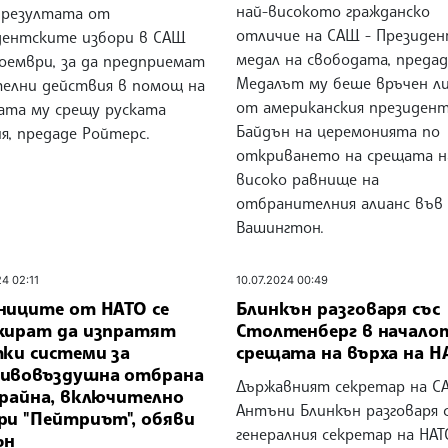
най-високото гражданско
 резултата от
отличие на САЩ - Президен
дентските избори в САЩ
медал на свободата, предад
ноември, за да предприемат
Медалът му беше връчен л
елни действия в помощ на
от американския президен
ата му срещу руската
Байдън на церемонията по
я, предаде Ройтерс.
откриването на срещата н
високо равнище на
отбранителния алианс във
Вашингтон.
24 02:11
10.07.2024 00:49
ниците от НАТО се
Блинкън разговаря със
жират да изпратят
Столтенберг в начало
тки системи за
срещата на върха на Н
ивовъздушна отбрана
Държавният секретар на С
крайна, включително
Антъни Блинкън разговаря 
ри "Пейтриът", обяви
генералния секретар на НАТ
ън