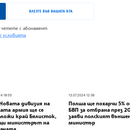
ВЛЕЗТЕ ВЪВ ВАШАТА БТА
 четете с абонамент
 условията
24 18:55
13.07.2024 12:36
 Новата дивизия на
Полша ще похарчи 5% 
ката армия ще се
БВП за отбрана през 202
оложи край Бялисток,
заяви полският външе
щи министърът на
министър
аната