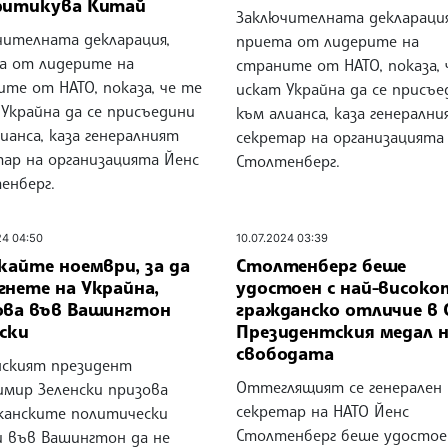
ритикува Китай
Заключителната декларация
чителната декларация,
приета от лидерите на
а от лидерите на
страните от НАТО, показа, 
те от НАТО, показа, че те
искат Украйна да се присъе
Украйна да се присъедини
към алианса, каза генералн
ианса, каза генералният
секретар на организацията
тар на организацията Йенс
Столтенберг.
енберг.
24 04:50
10.07.2024 03:39
кайте ноември, за да
Столтенберг беше
гнете на Украйна,
удостоен с най-високо
ова във Вашингтон
гражданско отличие в 
ски
Президентския медал 
свободата
нският президент
Оттеглящият се генерален
имир Зеленски призова
секретар на НАТО Йенс
канските политически
Столтенберг беше удостое
и във Вашингтон да не