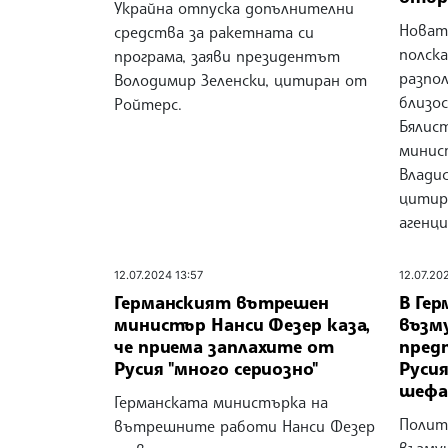
Украйна отпуска допълнителни
Новат
средства за ракетната си
полск
програма, заяви президентът
разпол
Володимир Зеленски, цитиран от
близо
Ройтерс.
Бялис
минис
Влади
цитир
агенц
12.07.2024 13:57
12.07.20
Германският вътрешен
В Гер
министър Нанси Фезер каза,
възм
че приема заплахите от
пред
Русия "много сериозно"
Руси
шефа
Германската министърка на
Полит
вътрешните работи Нанси Фезер