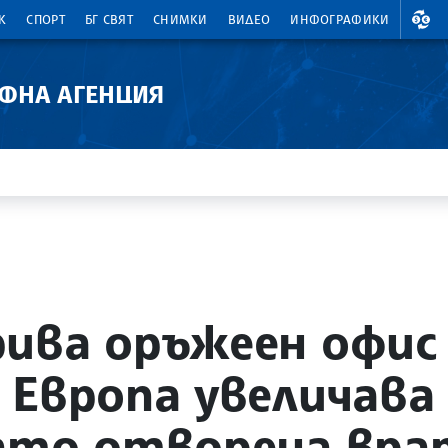
ВАЛ
К
СПОРТ
БГ СВЯТ
СНИМКИ
ВИДЕО
ИНФОГРАФИКИ
АФНА АГЕНЦИЯ
ива оръжеен офис
 Европа увеличава
ато отворена вра