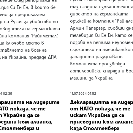
щение след репортажа на
тази година изпълнителния
зия Си Ен Ен, в който бе
директор на германската
ено за предполагаем
оръжейна компания "Райнме
р на Русия за убийството
Армин Папергер, съобщи дн
ководителя на германската
телевизия Си Ен Ен, като се
йна компания "Райнметал",
позова на петима неупоме
ща ключово място в
служители на американско
ставянето на военна
западното разузнаване.
на Украйна, предаде ДПА.
Компанията произвежда
артилерийски снаряди и во
машини за Украйна.
24 02:39
11.07.2024 01:52
арацията на лидерите
Декларацията на лиде
ТО показа, че те
от НАТО показа, че те
 Украйна да се
искат Украйна да се
едини към алианса,
присъедини към алианс
 Столтенберг и
каза Столтенберг