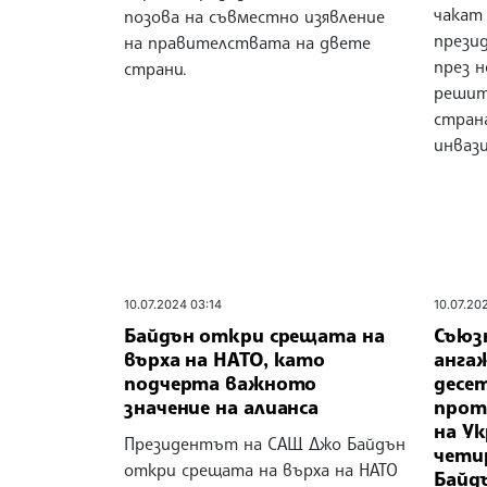
чакат
позова на съвместно изявление
прези
на правителствата на двете
през 
страни.
решит
стран
инвази
10.07.2024 03:14
10.07.20
Байдън откри срещата на
Съюз
върха на НАТО, като
анга
подчерта важното
десе
значение на алианса
прот
на У
Президентът на САЩ Джо Байдън
чети
откри срещата на върха на НАТО
Байд