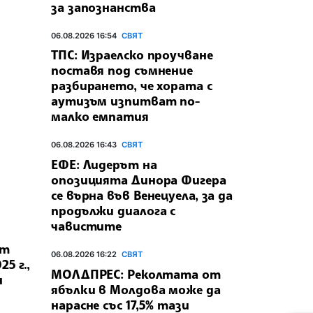
за запознанства
06.08.2026 16:54
СВЯТ
ТПС: Израелско проучване
поставя под съмнение
разбирането, че хората с
аутизъм изпитват по-
малко емпатия
06.08.2026 16:43
СВЯТ
ЕФЕ: Лидерът на
опозицията Динора Фигера
се върна във Венецуела, за да
продължи диалога с
чавистите
от
06.08.2026 16:22
СВЯТ
5 г.,
МОЛДПРЕС: Реколтата от
н
ябълки в Молдова може да
нарасне със 17,5% тази