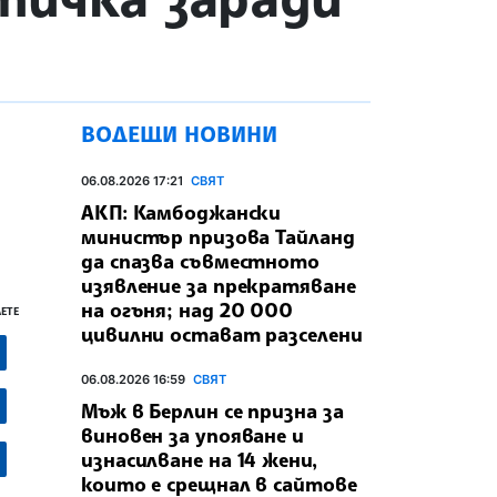
ВОДЕЩИ НОВИНИ
06.08.2026 17:21
СВЯТ
АКП: Камбоджански
министър призова Тайланд
да спазва съвместното
изявление за прекратяване
на огъня; над 20 000
ЕТЕ
цивилни остават разселени
06.08.2026 16:59
СВЯТ
Мъж в Берлин се призна за
виновен за упояване и
изнасилване на 14 жени,
които е срещнал в сайтове