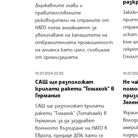
разк
Държавните глави и
Заклю
правителствените
приет
ръководители на страните от
страни
НАТО поеха ангажимент за
искат 
увеличаване на капацитета на
към ал
отбранителната промишленост
секре
на алианса като цяло, съобщиха
Столт
от организацията.
10.07.2024 22:02
10.07.20
САЩ ще разположат
Не ча
крилати ракети "Томахок" в
помо
Германия
приз
Зелен
САЩ ще разположат крилати
Украи
ракети "Томахок" (Tomahawk) в
Волод
Германия, за да заздравят
амери
военното възпиране на НАТО в
лидер
Европа, предаде ДПА, като се