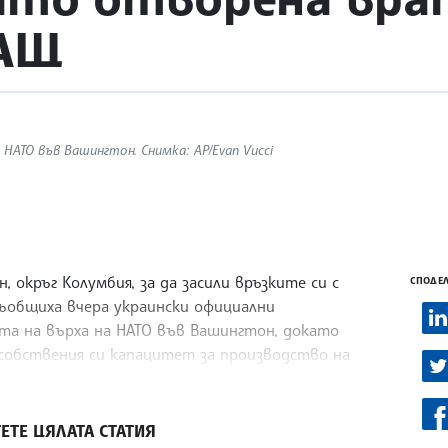
САЩ
НАТО във Вашингтон. Снимка: AP/Evan Vucci
 окръг Колумбия, за да засили връзките си с
СПОДЕЛ
ъобщиха вчера украински официални
а на върха на НАТО във Вашингтон, докато
собствения си капацитет за производство на
ентския вот през ноември.
ЕТЕ ЦЯЛАТА СТАТИЯ