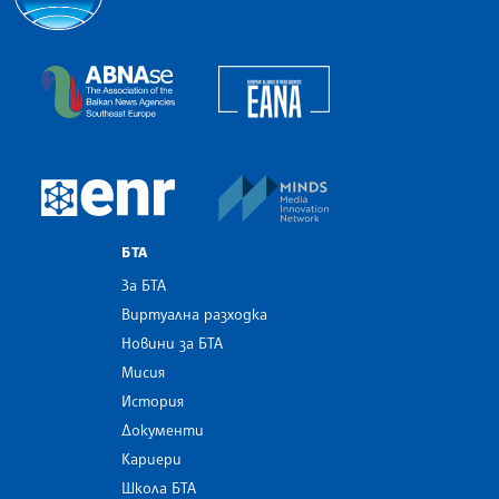
Българска телеграфна агенция
European Alliance of N
The Assocoation of the Balkan News Agencies S
MINDS Media Innovatio
European Newsroom
БТА
За БТА
Виртуална разходка
Новини за БТА
Мисия
История
Документи
Кариери
Школа БТА