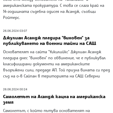
американската прокуратура. С това се слага край на
14-годишната съдебна одисея на Асандж, съобщи
Ройтерс.
26.06.2024 03:07
Джулиан Асандж пледира "виновен" за
публикуването на военни тайни на САЩ
Основателят на сайта "Уикилийкс" Джулиан Асандж
пледира днес "виновен" по обвинение, че е публикувал
класифицирани документи на американските
въоръжени сили, предаде АП. Той призна вината си пред
съд на о-в Сайпан в територията на САЩ Северни
26.06.2024 00:24
Самолетът на Асандж кацна на американска
земя
Самолетът, с който пътува основателят на