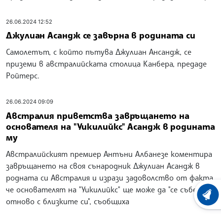
26.06.2024 12:52
Джулиан Асандж се завърна в родината си
Самолетът, с който пътува Джулиан Ансандж, се
приземи в австралийската столица Канбера, предаде
Ройтерс.
26.06.2024 09:09
Австралия приветства завръщането на
основателя на "Уикилийкс" Асандж в родината
му
Австралийският премиер Антъни Албанезе коментира
завръщането на своя сънародник Джулиан Асандж в
родната си Австралия и изрази задоволство от факта,
че основателят на "Уикилийкс" ще може да "се събере
ХРОНО
отново с близките си", съобщиха