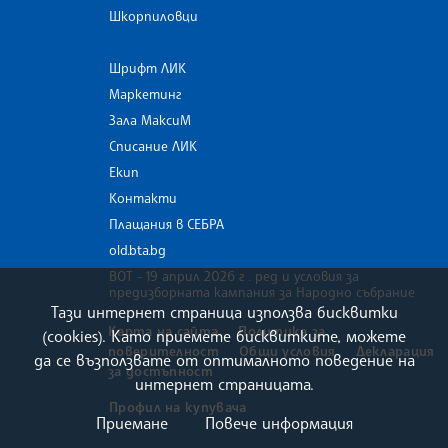
Шкорпиловци
Шрифт ЛИК
Маркетинг
Зала МаксиМ
Списание ЛИК
Екип
Контакти
Плащания в СЕБРА
old.bta.bg
ВОТ - 19 април 2026 г . ред и условия за
предизборната кампания за Народно събрание
Тази интернет страница използва бисквитки
Карта на сайта
Политика за
(cookies). Като приемете бисквитките, можете
поверителност
Общи условия
Декларация
да се възползвате от оптималното поведение на
за достъпност
интернет страницата.
Профил на купувача
Приемане
Повече информация