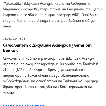
"Уикилийкс" Джулиан Асандж, кацна на Северните
Мариански острови, територия на Съединените щати,
където ще се яви пред съдия, предаде АФП. Очаква се
след явяването си в съда на остров Сайпан той да
бъде
25.06.2024 18:28
Самолетът с Джулиан Асандж излетя от
Банкок
Самолетът, който транспортира Джулиан Асандж,
излетя днес след презареждане в гориво от Банкок в
21:25 ч. (17:25 ч. българско време) за американска
територия в Тихия океан преди окончателното
освобождаване на основателя на "Уикилийкс", предаде
Франс прес, като се позова на свой журналист на
място.