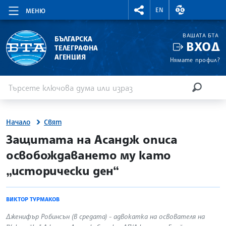
RIGHTMENU.SOCIAL
ВАЛУТНИ КУР
EN
МЕНЮ
ВАШАТА БТА
БЪЛГАРСКА
ВХОД
ТЕЛЕГРАФНА
АГЕНЦИЯ
Нямате профил?
Въведете ключова дума или израз
Търсене
ТЪРСЕН
Начало
Свят
site.bta
Защитата на Асандж описа
освобождаването му като
„исторически ден“
ВИКТОР ТУРМАКОВ
Дженифър Робинсън (в средата) - адвокатка на освователя на