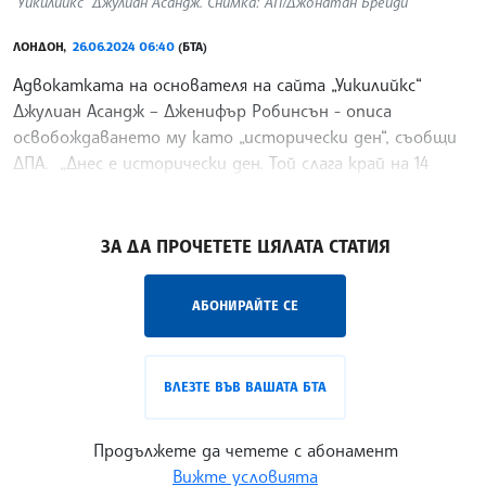
"Уикилийкс" Джулиан Асандж. Снимка: АП/Джонатан Брейди
ЛОНДОН,
26.06.2024 06:40
(БТА)
Адвокатката на основателя на сайта „Уикилийкс“
Джулиан Асандж – Дженифър Робинсън - описа
освобождаването му като „исторически ден“, съобщи
ДПА. „Днес е исторически ден. Той слага край на 14
години правни битки и накрая, след 14 години, Джулиан
/ЛМ/
ЗА ДА ПРОЧЕТЕТЕ ЦЯЛАТА СТАТИЯ
АБОНИРАЙТЕ СЕ
ВЛЕЗТЕ ВЪВ ВАШАТА БТА
Продължете да четете с абонамент
Вижте условията