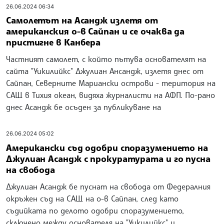
26.06.2024 06:34
Самолетът на Асандж излетя от
американския о-в Сайпан и се очаква да
пристигне в Канбера
Частният самолет, с който пътува основателят на
сайта "Уикилийкс" Джулиан Ансандж, излетя днес от
Сайпан, Северните Мариански острови - територия на
САЩ в Тихия океан, видяха журналисти на АФП. По-рано
днес Асандж бе осъден за публикуване на
26.06.2024 05:02
Американски съд одобри споразумението на
Джулиан Асандж с прокуратурата и го пусна
на свобода
Джулиан Асандж бе пуснат на свобода от Федералния
окръжен съд на САЩ на о-в Сайпан, след като
съдийката по делото одобри споразумението,
сключено между основателя на "Уикилийкс" и