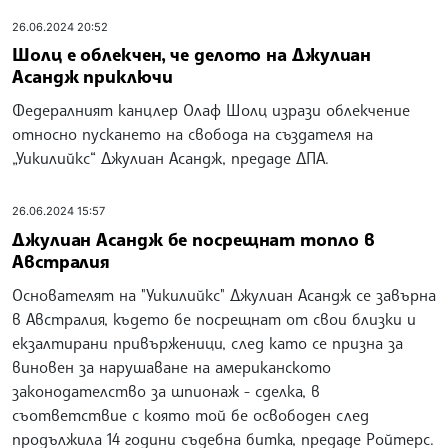
26.06.2024 20:52
Шолц е облекчен, че делото на Джулиан
Асандж приключи
Федералният канцлер Олаф Шолц изрази облекчение
относно пускането на свобода на създателя на
„Уикилийкс“ Джулиан Асандж, предаде ДПА.
26.06.2024 15:57
Джулиан Асандж бе посрещнат топло в
Австралия
Основателят на "Уикилийкс" Джулиан Асандж се завърна
в Австралия, където бе посрещнат от свои близки и
екзалтирани привърженици, след като се призна за
виновен за нарушаване на американското
законодателство за шпионаж - сделка, в
съответствие с която той бе освободен след
продължила 14 години съдебна битка, предаде Ройтерс.