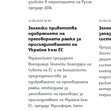
дълбоко в територията на Русия,
предаде ДПА.
21.06.2024 16:34
20.06.20
Зеленски приветства
Зелен
одобрението на
запа
преговорната рамка за
сист
присъединяването на
Прези
Украйна към ЕС
Зеленс
Украинският президент
защит
Володимир Зеленски благодари на
систе
Съвета на ЕС и на белгийското
елект
председателство за
подло
одобряването на преговорната
руски
рамка, необходима за
алтер
започването на преговори за
енерг
присъединяване на Украйна към
ЕС, предаде Укринформ, като