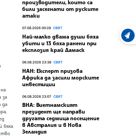
производители, които са
били засегнати от руските
атаки
07.08.2026 00:28
СВЯТ
Най-малко двама души бяха
ХРОНО
убити и 13 бяха ранени при
експлозия край Дамаск
06.08.2026 23:38
СВЯТ
а
НАН: Експерт призова
Африка да засили морските
инвестиции
 на
 за
06.08.2026 23:07
СВЯТ
 да
ВНА: Виетнамският
президент ще направи
ра,
другата седмица посещение
ед
в Австралия и в Нова
ѝ бяха
Зеландия
йство