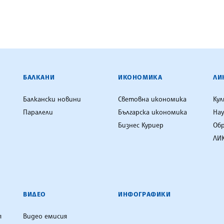
ЕНЦИЯ
БАЛКАНИ
ИКОНОМИКА
ЛИ
Балкански новини
Световна икономика
Ку
Паралели
Българска икономика
Нау
Бизнес Куриер
Об
ЛИК
ВИДЕО
ИНФОГРАФИКИ
я
Видео емисия