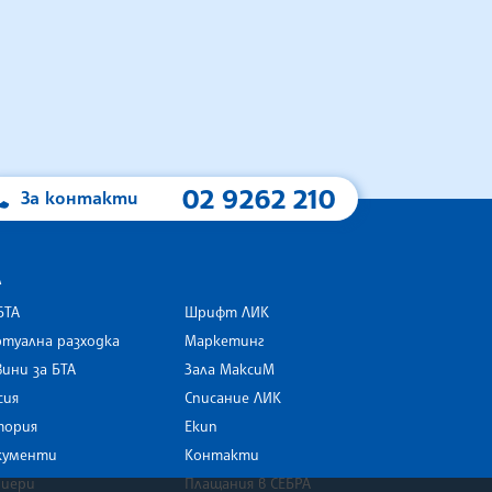
02 9262 210
За контакти
А
БТА
Шрифт ЛИК
туална разходка
Маркетинг
ини за БТА
Зала МаксиМ
rk
сия
Списание ЛИК
тория
Екип
кументи
Контакти
риери
Плащания в СЕБРА