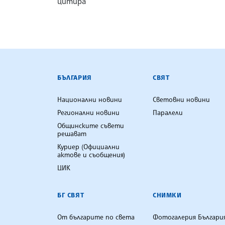
цитира
БЪЛГАРСКА ТЕЛЕГРАФНА АГ
БЪЛГАРИЯ
СВЯТ
Национални новини
Световни новини
Регионални новини
Паралели
Общинските съвети
решават
Куриер (Официални
актове и съобщения)
ЦИК
БГ СВЯТ
СНИМКИ
От българите по света
Фотогалерия Българи