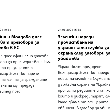
24 10:54
24.06.2024 15:58
йна и Молдова днес
Зеленски нареди
чват преговори за
прочистване на
тво в ЕС
украинската служба за
охрана след заговори з
на днес официално започва
убийства
вори за присъединяване към
Украинският президент
оито президентът
Володимир Зеленски нареди
имир Зеленски нарече
новия началник на Службата
ата мечта за гражданите
държавна охрана на Украйна
раната му, предаде
прочисти редиците ѝ от хо
ейтед прес.
които я дискредитират, сл
като двама от офицерите 
обвинени в заговор за уби