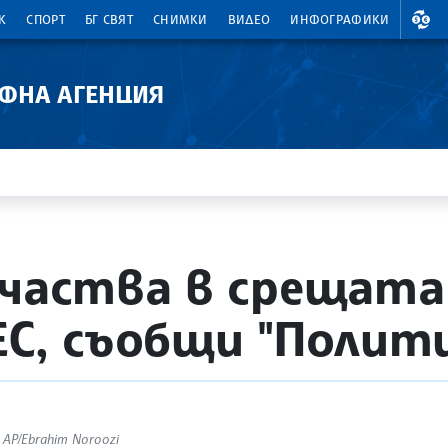
ВАЛ
К
СПОРТ
БГ СВЯТ
СНИМКИ
ВИДЕО
ИНФОГРАФИКИ
АФНА АГЕНЦИЯ
участва в срещата 
ЕС, съобщи "Полит
AP/Ebrahim Noroozi