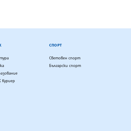
К
СПОРТ
лтура
Световен спорт
ка
Български спорт
разование
 Куриер