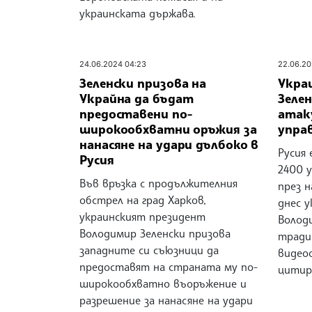
украинската държава.
24.06.2024 04:23
22.06.20
Зеленски призова на
Укра
Украйна да бъдат
Зелен
предоставени по-
атак
широкообхватни оръжия за
упра
нанасяне на удари дълбоко в
Русия 
Русия
2400 
Във връзка с продължителния
през 
обстрел на град Харков,
днес 
украинският президент
Волод
Володимир Зеленски призова
тради
западните си съюзници да
видео
предоставят на страната му по-
цитир
широкообхватно въоръжение и
разрешение за нанасяне на удари