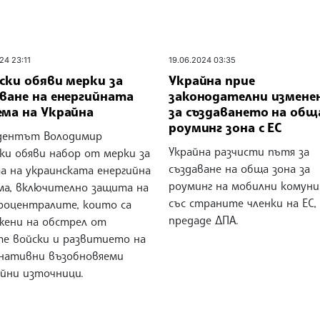
24 23:11
19.06.2024 03:35
ски обяви мерки за
Украйна прие
зване на енергийната
законодателни измене
ема на Украйна
за създаването на общ
роуминг зона с ЕС
дентът Володимир
Украйна разчисти пътя за
ки обяви набор от мерки за
създаване на обща зона за
а на украинската енергийна
роуминг на мобилни комуни
ма, включително защита на
със страните членки на ЕС,
роцентралите, които са
предаде ДПА.
жени на обстрел от
те войски и развитието на
нативни възобновяеми
ийни източници.