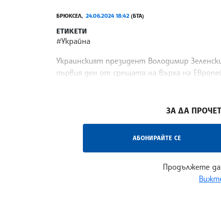
БРЮКСЕЛ,
24.06.2024 18:42
(БТА)
ЕТИКЕТИ
#Украйна
Украинският президент Володимир Зеленски
първия ден от срещата на върха на Европе
представител на ЕС пред "Политико".
/ВС/
ЗА ДА ПРОЧЕТ
АБОНИРАЙТЕ СЕ
Продължете да
Вижте