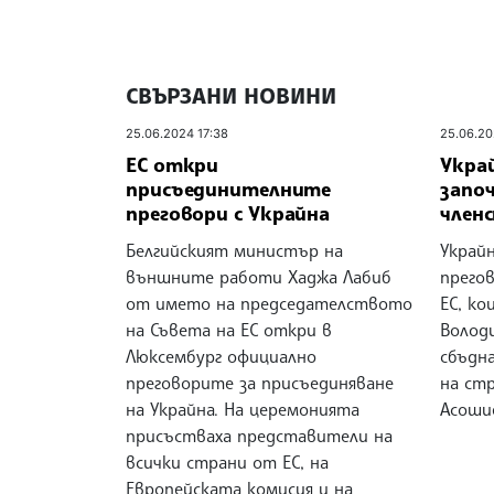
СВЪРЗАНИ НОВИНИ
25.06.2024 17:38
25.06.20
ЕС откри
Укра
присъединителните
запо
преговори с Украйна
членс
Белгийският министър на
Украй
външните работи Хаджа Лабиб
прего
от името на председателството
ЕС, к
на Съвета на ЕС откри в
Волод
Люксембург официално
сбъдн
преговорите за присъединяване
на ст
на Украйна. На церемонията
Асоши
присъстваха представители на
всички страни от ЕС, на
Европейската комисия и на