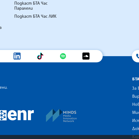
Подкаст БТА Час
Паралели
Подкаст БТА Час ЛИК
а
БТ
ени.
За 
Вир
Нов
an Alliance of News Agencies
MINDS Media Innovation Netwo
 News Agencies Southeast Europe
Ми
European Newsroom
Ис
До
Ка