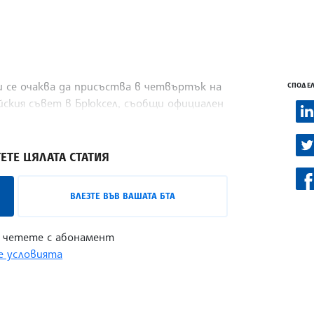
 се очаква да присъства в четвъртък на
СПОДЕЛ
йския съвет в Брюксел, съобщи официален
ЕТЕ ЦЯЛАТА СТАТИЯ
ВЛЕЗТЕ ВЪВ ВАШАТА БТА
 четете с абонамент
 условията