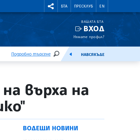
УТНИ КУРСОВЕ
RIGHTMENU.SOCIAL
БТА
ПРЕСКЛУБ
EN
ВАШАТА БТА
ВХОД
Нямате профил?
Подробно търсене
НАВСЯКЪДЕ
ТЪРСЕНЕ
ЕМИСИЯ
на върха на
ико"
ВОДЕЩИ НОВИНИ