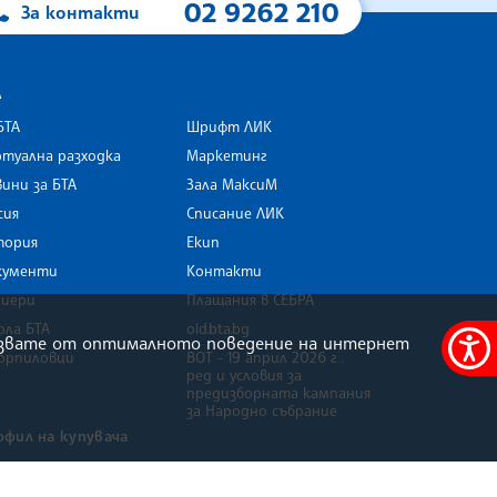
02 9262 210
За контакти
А
БТА
Шрифт ЛИК
туална разходка
Маркетинг
ини за БТА
Зала МаксиМ
rk
сия
Списание ЛИК
тория
Екип
кументи
Контакти
риери
Плащания в СЕБРА
ола БТА
old.bta.bg
олзвате от оптималното поведение на интернет
орпиловци
ВОТ - 19 април 2026 г .
Меню
ред и условия за
за
предизборната кампания
за Народно събрание
достъ
офил на купувача