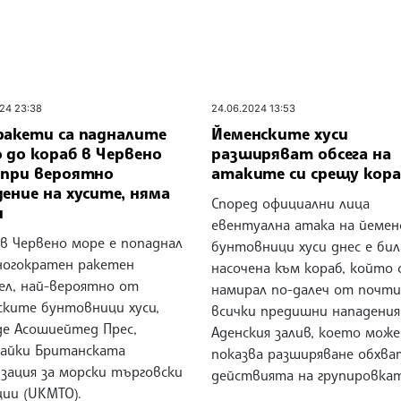
24 23:38
24.06.2024 13:53
ракети са падналите
Йеменските хуси
 до кораб в Червено
разширяват обсега на
 при вероятно
атаките си срещу кор
ение на хусите, няма
Според официални лица
и
евентуална атака на йеме
в Червено море е попаднал
бунтовници хуси днес е бил
ногократен ракетен
насочена към кораб, който 
ел, най-вероятно от
намирал по-далеч от почти
ските бунтовници хуси,
всички предишни нападения
де Асошиейтед Прес,
Аденския залив, което може
айки Британската
показва разширяване обхва
зация за морски търговски
действията на групировкат
ции (UKMTO).