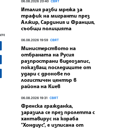
06.08.2026 20:40
СВЯТ
Италия разби мрежа за
трафик на мигранти през
Алжир, Сардиния и Франция,
съобщи полицията
ЕТЕ
06.08.2026 19:59
СВЯТ
Министерството на
отбраната на Русия
разпространи видеозапис,
показващ последиците от
удари с дронове по
логистичен център в
района на Киев
06.08.2026 19:31
СВЯТ
Френска гражданка,
заразила се през пролетта с
хантавирус на кораба
"Хондиус", е изписана от