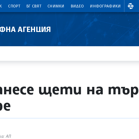
ВАЛ
К
СПОРТ
БГ СВЯТ
СНИМКИ
ВИДЕО
ИНФОГРАФИКИ
АФНА АГЕНЦИЯ
нанесе щети на тър
ре
ка: АП