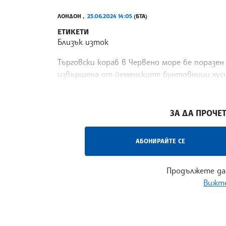
ЛОНДОН ,
23.06.2024 14:05
(БТА)
ЕТИКЕТИ
Близък изток
Търговски кораб в Червено море бе поразен
извършена от йеменските бунтовници хуси,
съобщение на Британската агенция за морс
/ИТ/
ЗА ДА ПРОЧЕТ
АБОНИРАЙТЕ СЕ
Продължете да
Вижте