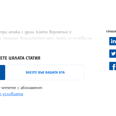
 при атака с дрон, която вероятно е
СПОДЕЛ
 предаде Асошиейтед прес, като се позова на
ка търговия.
ЕТЕ ЦЯЛАТА СТАТИЯ
ВЛЕЗТЕ ВЪВ ВАШАТА БТА
 четете с абонамент
 условията