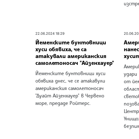
изстр
22.06.2024 18:29
20.06.20
Йеменските бунтовници
Амер
хуси обявиха, че са
нанес
атакували американския
хуси
самолетоносач "Айзенхауер"
Амери
Йеменските бунтовници хуси
удари
обявиха днес, че се атакавули
от йе
американския самолетоносач
облас
"Дуайт Айзенхауер" в Червено
свето
море, предаде Ройтерс.
позов
Центр
Унищо
безпи