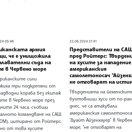
24 05:46
22.06.2024 21:41
иканската армия
Представители на СА
щи, че е унищожила
пред Ройтерс: Твърден
плавателни съда на
на хусите за нападение
те в Червено море
американския
самолетоносач "Айзенх
канските сили
не отговарят на исти
жиха три подкрепяни от
Твърденията на йеменскит
надводни кораба без екипаж
бунтовници хуси от по-ран
ите в Червено море през
днес, че са атакували
ните 24 часа, съобщи
американския самолетоноса
алното командване на САЩ
"Дуайт Айзенхауер" в Черве
COM), цитирано от Ройтерс.
море, "не отговарят на
но от това хусите