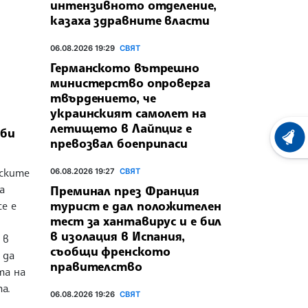
интензивното отделение,
казаха здравните власти
06.08.2026 19:29
СВЯТ
Германското вътрешно
министерство опроверга
твърдението, че
украинският самолет на
летището в Лайпциг е
аби
ХРОНО
превозвал боеприпаси
нските
06.08.2026 19:27
СВЯТ
а
Преминал през Франция
турист е дал положителен
се е
тест за хантавирус и е бил
в изолация в Испания,
 в
съобщи френското
 да
правителство
та на
а.
06.08.2026 19:26
СВЯТ