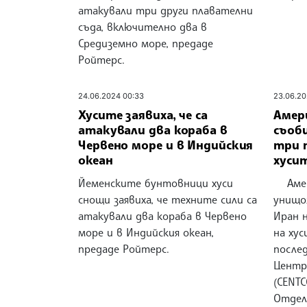
атакували три други плавателни
съда, включително два в
Средиземно море, предаде
Ройтерс.
24.06.2024 00:33
23.06.20
Хусите заявиха, че са
Амер
атакували два кораба в
съоб
Червено море и в Индийския
три 
океан
хуси
Йеменските бунтовници хуси
Амери
снощи заявиха, че техните сили са
унищо
атакували два кораба в Червено
Иран 
море и в Индийския океан,
на хус
предаде Ройтерс.
послед
Центр
(CENT
Отдел