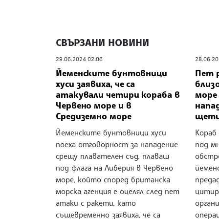
СВЪРЗАНИ НОВИНИ
29.06.2024 02:06
28.06.20
Йеменските бунтовници
Пет 
хуси заявиха, че са
близо
атакували четири кораба в
море
Червено море и в
напад
Средиземно море
щет
Йеменските бунтовници хуси
Кораб 
поеха отговорност за нападение
под м
срещу плавателен съд, плаващ
обстр
под флага на Либерия в Червено
йемен
море, който според британска
преда
морска агенция е оцелял след пет
цитир
атаки с ракети, като
органи
същевременно заявиха, че са
опера