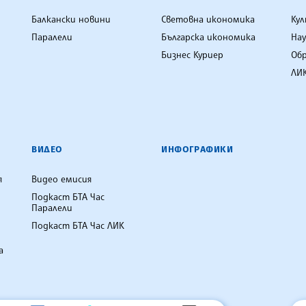
Балкански новини
Световна икономика
Ку
Паралели
Българска икономика
Нау
Бизнес Куриер
Об
ЛИК
ВИДЕО
ИНФОГРАФИКИ
я
Видео емисия
Подкаст БТА Час
Паралели
Подкаст БТА Час ЛИК
а