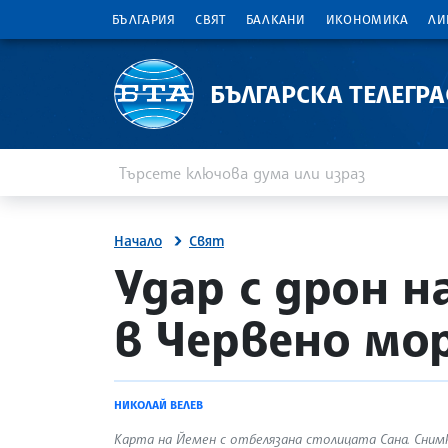
БЪЛГАРИЯ
СВЯТ
БАЛКАНИ
ИКОНОМИКА
ЛИ
БЪЛГАРСКА ТЕЛЕГР
Въведете ключова дума или израз
Търсене
Начало
Свят
site.bta
Удар с дрон 
в Червено мо
НИКОЛАЙ ВЕЛЕВ
Карта на Йемен с отбелязана столицата Сана. Сним