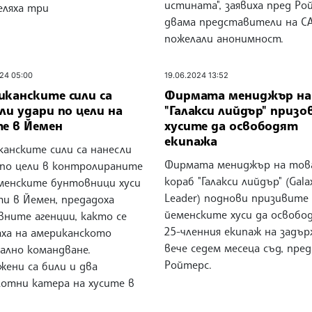
истината", заявиха пред Ро
еляха три
двама представители на С
пожелали анонимност.
24 05:00
19.06.2024 13:52
иканските сили са
Фирмата мениджър на
ли удари по цели на
"Галакси лийдър" призо
те в Йемен
хусите да освободят
екипажа
канските сили са нанесли
Фирмата мениджър на тов
 по цели в контролираните
кораб "Галакси лийдър" (Gala
менските бунтовници хуси
Leader) поднови призивите
ти в Йемен, предадоха
йеменските хуси да освобо
вните агенции, както се
25-членния екипаж на задъ
аха на американското
вече седем месеца съд, пре
ално командване.
Ройтерс.
жени са били и два
лотни катера на хусите в