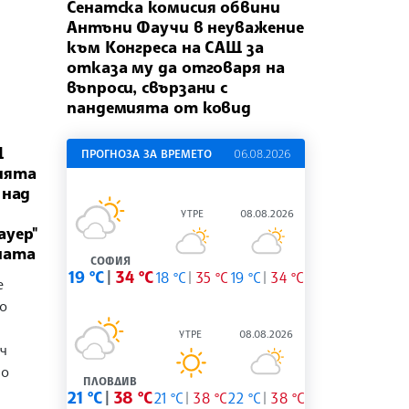
Сенатска комисия обвини
Антъни Фаучи в неуважение
към Конгреса на САЩ за
отказа му да отговаря на
въпроси, свързани с
пандемията от ковид
Щ
ПРОГНОЗА ЗА ВРЕМЕТО
06.08.2026
ията
 над
УТРЕ
08.08.2026
ауер"
ната
СОФИЯ
19 °C
34 °C
18 °C
35 °C
19 °C
34 °C
е
о
УТРЕ
08.08.2026
ч
но
ПЛОВДИВ
21 °C
38 °C
21 °C
38 °C
22 °C
38 °C