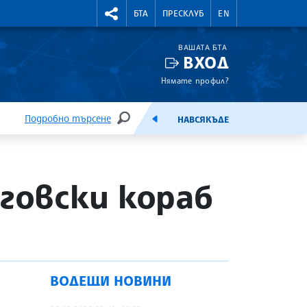
УТНИ КУРСОВЕ
RIGHTMENU.SOCIAL
БТА
ПРЕСКЛУБ
EN
ВАШАТА БТА
ВХОД
Нямате профил?
Подробно търсене
НАВСЯКЪДЕ
ТЪРСЕНЕ
ЕМИСИЯ
говски кораб
ВОДЕЩИ НОВИНИ