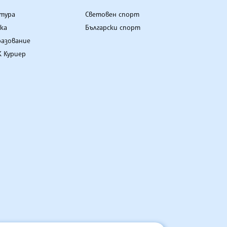
лтура
Световен спорт
ка
Български спорт
разование
 Куриер