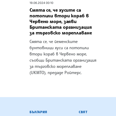
19.06.2024 00:10
Смята се, че хусите са
потопили втори кораб в
Червено море, заяви
Британската организация
за търговско мореплаване
Смята се, че йеменските
бунтовници хуси са потопили
втори кораб в Червено море,
съобщи Британската организация
за търговско мореплаване
(UKMTO), предаде Ройтерс.
БЪЛГАРСКА ТЕЛЕГРАФНА АГ
БЪЛГАРИЯ
СВЯТ