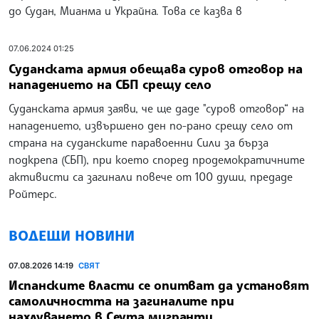
до Судан, Мианма и Украйна. Това се казва в
07.06.2024 01:25
Суданската армия обещава суров отговор на
нападението на СБП срещу село
Суданската армия заяви, че ще даде "суров отговор“ на
нападението, извършено ден по-рано срещу село от
страна на суданските паравоенни Сили за бърза
подкрепа (СБП), при което според продемократичните
активисти са загинали повече от 100 души, предаде
Ройтерс.
ВОДЕЩИ НОВИНИ
07.08.2026 14:19
СВЯТ
Испанските власти се опитват да установят
самоличността на загиналите при
нахлуването в Сеута мигранти