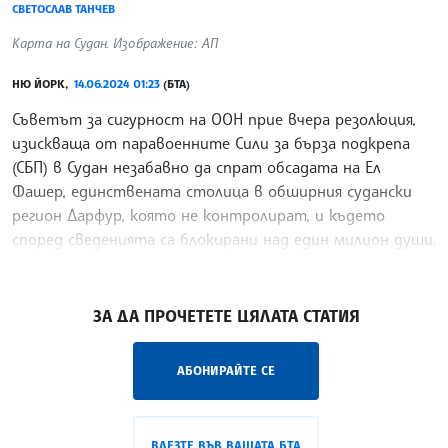
СВЕТОСЛАВ ТАНЧЕВ
Карта на Судан. Изображение: АП
НЮ ЙОРК,
14.06.2024 01:23
(БТА)
Съветът за сигурност на ООН прие вчера резолюция,
изискваща от паравоенните Сили за бърза подкрепа
(СБП) в Судан незабавно да спрат обсадата на Ел
Фашер, единствената столица в обширния судански
регион Дарфур, която не контролират, и където
според сведенията са блокирани над един милион души,
предаде Асошиейтед прес.
/СХТ/
ЗА ДА ПРОЧЕТЕТЕ ЦЯЛАТА СТАТИЯ
АБОНИРАЙТЕ СЕ
ВЛЕЗТЕ ВЪВ ВАШАТА БТА