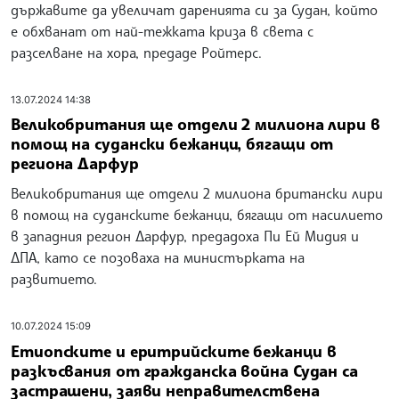
държавите да увеличат даренията си за Судан, който
е обхванат от най-тежката криза в света с
разселване на хора, предаде Ройтерс.
13.07.2024 14:38
Великобритания ще отдели 2 милиона лири в
помощ на судански бежанци, бягащи от
региона Дарфур
Великобритания ще отдели 2 милиона британски лири
в помощ на суданските бежанци, бягащи от насилието
в западния регион Дарфур, предадоха Пи Ей Мидия и
ДПА, като се позоваха на министърката на
развитието.
10.07.2024 15:09
Етиопските и еритрийските бежанци в
разкъсвания от гражданска война Судан са
застрашени, заяви неправителствена