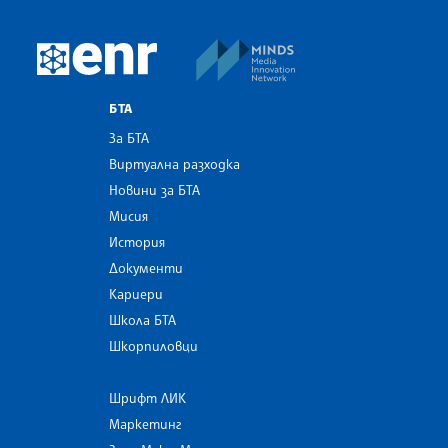
MINDS Media Innovatio
European Newsroom
БТА
За БТА
Виртуална разходка
Новини за БТА
Мисия
История
Документи
Кариери
Школа БТА
Шкорпиловци
Шрифт ЛИК
Маркетинг