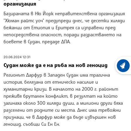
организация
Базираната в Ню Йорк неправителствена организация
"Хюман райтс уоч" предупреди днес, че десетки хиляди
бежанци от Етиопия и Еритрея са изправени пред
непосредствена опасност, поради разрастването на
боевете в Судан, предаде ДПА.
20.06.2024 12:31
Судан може да е на ръба на нов геноцид
ХРОНО
Регионът Дарфур в Западен Судан има трагична
история, белязана от етническо насилие и
хуманитарни кризи. В началото на 2000 г. районът
преживя брутален конфликт, в резултат на който
загинаха около 300 хиляди души, а милиони други бяха
разселени от родните си места. Днес има тревожни
признаци, че в Дарфур може да бъде извършен нов
геноцид, съобщи Си Ен Ен.