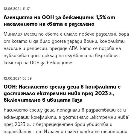
13.06.2024 11:17
Агенцията на ООН за бежанците: 1,5% от
населението на света е разселено
Миналия месец по света е имало повече разселени хора
от когато и да било досега заради войни, конфликти,
насилие и репресии, предаде ДПА, като се позова на
публикуван днес доклад на службата на върховния
комисар на ООН за бежанците.
12.06.2024 06:59
ООН: Насилието срещу деца в конфликти е
достигнало екстремни нива през 2023 г.,
включително в ивицата Газа
Насилието срещу деца, попаднали в разрастващи се и
ескалиращи конфликти, е достигнало „екстремни нива“
през 2023 г., с безпрецедентен брой убийства и
наранявания - от Израел и палестинските територии