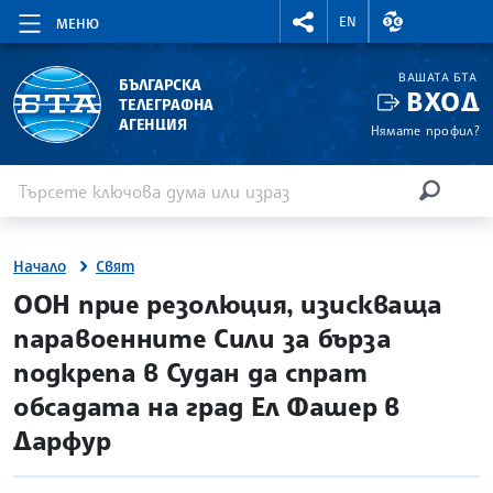
RIGHTMENU.SOCIAL
ВАЛУТНИ КУР
EN
МЕНЮ
ВАШАТА БТА
БЪЛГАРСКА
ВХОД
ТЕЛЕГРАФНА
АГЕНЦИЯ
Нямате профил?
Въведете ключова дума или израз
Търсене
ТЪРСЕН
Начало
Свят
site.bta
ООН прие резолюция, изискваща
паравоенните Сили за бърза
подкрепа в Судан да спрат
обсадата на град Ел Фашер в
Дарфур