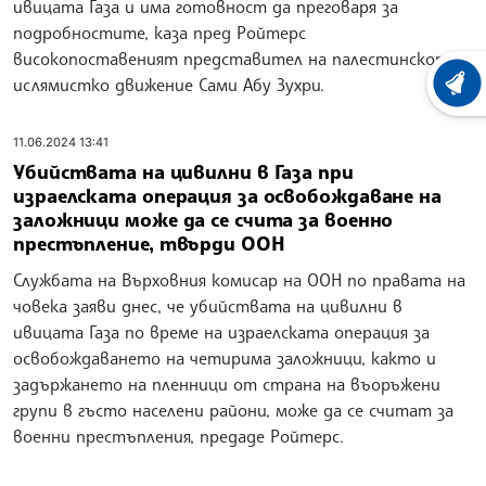
ивицата Газа и има готовност да преговаря за
подробностите, каза пред Ройтерс
високопоставеният представител на палестинското
ислямистко движение Сами Абу Зухри.
ХРОНО
11.06.2024 13:41
Убийствата на цивилни в Газа при
израелската операция за освобождаване на
заложници може да се счита за военно
престъпление, твърди ООН
Службата на Върховния комисар на ООН по правата на
човека заяви днес, че убийствата на цивилни в
ивицата Газа по време на израелската операция за
освобождаването на четирима заложници, както и
задържането на пленници от страна на въоръжени
групи в гъсто населени райони, може да се считат за
военни престъпления, предаде Ройтерс.