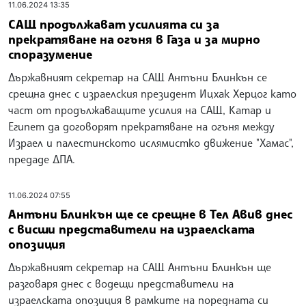
11.06.2024 13:35
САЩ продължават усилията си за
прекратяване на огъня в Газа и за мирно
споразумение
Държавният секретар на САЩ Антъни Блинкън се
срещна днес с израелския президент Ицхак Херцог като
част от продължаващите усилия на САЩ, Катар и
Египет да договорят прекратяване на огъня между
Израел и палестинското ислямистко движение "Хамас",
предаде ДПА.
11.06.2024 07:55
Антъни Блинкън ще се срещне в Тел Авив днес
с висши представители на израелската
опозиция
Държавният секретар на САЩ Антъни Блинкън ще
разговаря днес с водещи представители на
израелската опозиция в рамките на поредната си