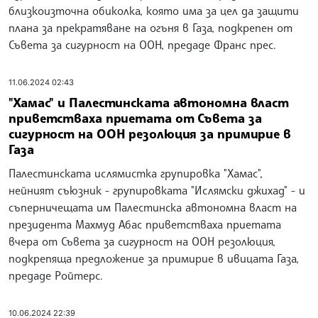
близкоизточна обиколка, която има за цел да защити
плана за прекратяване на огъня в Газа, подкрепен от
Съвета за сигурност на ООН, предаде Франс прес.
11.06.2024 02:43
"Хамас" и Палестинската автономна власт
приветстваха приетата от Съвета за
сигурност на ООН резолюция за примирие в
Газа
Палестинската ислямистка групировка "Хамас",
нейният съюзник - групировката "Ислямски джихад" - и
съперничещата им Палестинска автономна власт на
президента Махмуд Абас приветстваха приетата
вчера от Съвета за сигурност на ООН резолюция,
подкрепяща предложение за примирие в ивицата Газа,
предаде Ройтерс.
10.06.2024 22:39