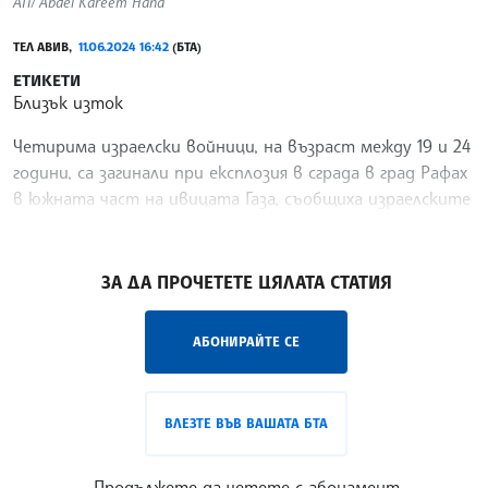
АП/ Abdel Kareem Hana
ТЕЛ АВИВ,
11.06.2024 16:42
(БТА)
ЕТИКЕТИ
Близък изток
Четирима израелски войници, на възраст между 19 и 24
години, са загинали при експлозия в сграда в град Рафах
в южната част на ивицата Газа, съобщиха израелските
въоръжени сили, цитирани от ДПА.
/НС/
ЗА ДА ПРОЧЕТЕТЕ ЦЯЛАТА СТАТИЯ
АБОНИРАЙТЕ СЕ
ВЛЕЗТЕ ВЪВ ВАШАТА БТА
Продължете да четете с абонамент