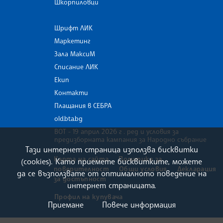
Шкорпиловци
Шрифт ЛИК
Маркетинг
Зала МаксиМ
Списание ЛИК
Екип
Контакти
Плащания в СЕБРА
old.bta.bg
ВОТ - 19 април 2026 г . ред и условия за
предизборната кампания за Народно събрание
Тази интернет страница използва бисквитки
Карта на сайта
Политика за
(cookies). Като приемете бисквитките, можете
поверителност
Общи условия
Декларация
да се възползвате от оптималното поведение на
за достъпност
интернет страницата.
Профил на купувача
Приемане
Повече информация