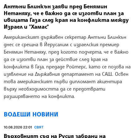
Антъни Блинкън заяви пред Бенямин
Нетаняху, че е важно да се изготви план за
ивицата Газа след края на конфликта между
Израел и "Хамас"
Американският държавен секретар Антъни Блинкън
днес се срещна в Йерусалим с израелския премиер
Бенямин Нетаняху, пред когото подчерта, че е важно
да се изготви план за действие след края на
конфликта в Газа, предаде Ройтерс, като се позова на
изявление на Държавния департамент на САЩ. Освен
това американският първи дипломант акцентира
върху необходимостта да се предотврати
разширяването на конфликта.
ВОДЕЩИ НОВИНИ
10.08.2026 22:01
СВЯТ
Върховният съд на Русия забрани на