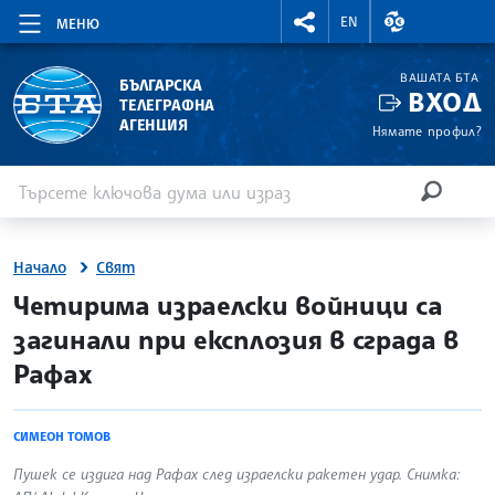
RIGHTMENU.SOCIAL
ВАЛУТНИ КУР
EN
МЕНЮ
ВАШАТА БТА
БЪЛГАРСКА
ВХОД
ТЕЛЕГРАФНА
АГЕНЦИЯ
Нямате профил?
Въведете ключова дума или израз
Търсене
ТЪРСЕН
Начало
Свят
site.bta
Четирима израелски войници са
загинали при експлозия в сграда в
Рафах
СИМЕОН ТОМОВ
Пушек се издига над Рафах след израелски ракетен удар. Снимка: