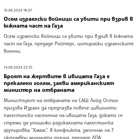
15.06.2024 18:37
Осем израелски войници са убити при взрив в
южната част на Газа
Осем израелски войници са убити при взрив в южната
част на Газа, предаде Ройтерс, цитирайки израелските
военни.
14.06.2024 22:10
Броят на жертвите в ивицата Газа е
прекалено голям, заяви американският
министър на отбраната
Министърът на отбраната на САЩ Лойд Остин
призова Израел да предпазва повече цивилното
палестинско население на ивицата Газа, докато се
стреми да унищожи радикалната палестинска
групировка "Хамас", в конфликта, започнал на 7
октомври миналата година, предаде ДПА.