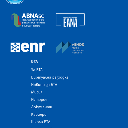
Българска телеграфна агенция
European Alliance of N
The Assocoation of the Balkan News Agencies S
MINDS Media Innovatio
European Newsroom
БТА
За БТА
Виртуална разходка
Новини за БТА
Мисия
История
Документи
Кариери
Школа БТА