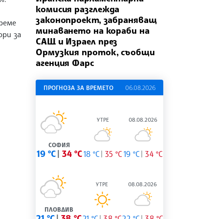
комисия разглежда
законопроект, забраняващ
реме
минаването на кораби на
ори за
САЩ и Израел през
Ормузкия проток, съобщи
агенция Фарс
ПРОГНОЗА ЗА ВРЕМЕТО
06.08.2026
УТРЕ
08.08.2026
СОФИЯ
19 °C
34 °C
18 °C
35 °C
19 °C
34 °C
УТРЕ
08.08.2026
ПЛОВДИВ
21 °C
38 °C
21 °C
38 °C
22 °C
38 °C