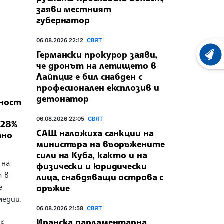
заяви местният
губернатор
06.08.2026 22:12
СВЯТ
Германски прокурор заяви,
ХРОНО
че дронът на летището в
Лайпциг е бил снабден с
професионален експлозив и
детонатор
ност
06.08.2026 22:05
СВЯТ
 28%
САЩ наложиха санкции на
тно
министъра на въоръжените
сили на Куба, както и на
 на
физически и юридически
т в
лица, снабдяващи острова с
е
оръжие
медии.
06.08.2026 21:58
СВЯТ
Иранска парламентарна
%.