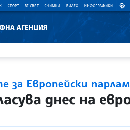
ВАЛ
К
СПОРТ
БГ СВЯТ
СНИМКИ
ВИДЕО
ИНФОГРАФИКИ
АФНА АГЕНЦИЯ
те за Европейски парла
ласува днес на евр