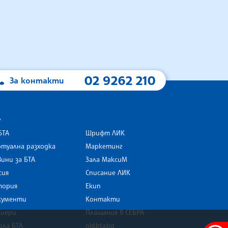
02 9262 210
За контакти
А
БТА
Шрифт ЛИК
туална разходка
Маркетинг
ини за БТА
Зала МаксиМ
rk
сия
Списание ЛИК
тория
Екип
кументи
Контакти
риери
Плащания в СЕБРА
ола БТА
old.bta.bg