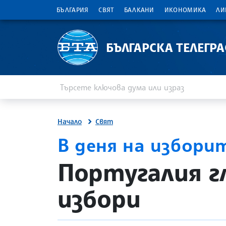
БЪЛГАРИЯ
СВЯТ
БАЛКАНИ
ИКОНОМИКА
ЛИ
БЪЛГАРСКА ТЕЛЕГР
Въведете ключова дума или израз
Търсене
Начало
Свят
В деня на избори
site.bta
Португалия г
избори