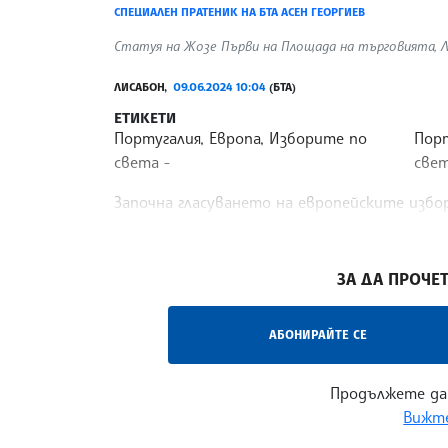
СПЕЦИАЛЕН ПРАТЕНИК НА БТА АСЕН ГЕОРГИЕВ
Статуя на Жозе Първи на Площада на търговията, Ли
ЛИСАБОН,
09.06.2024 10:04
(БТА)
ЕТИКЕТИ
Португалия, Европа, Изборите по
Порт
света
све
Започна гласуването на европейските изб
врати в 8 ч. местно време (10 ч. българско
/СХТ/
ЗА ДА ПРОЧЕТ
АБОНИРАЙТЕ СЕ
Продължете да
Вижте