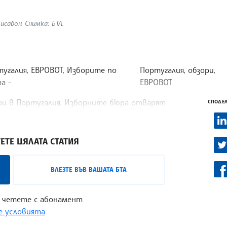
сабон. Снимка: БТА.
угалия, ЕВРОВОТ, Изборите по
Португалия, обзори,
та
ЕВРОВОТ
ори в Португалия. Изборните бюра отварят
СПОДЕЛ
) и продължават работа до 19 ч. местно време.
ЕТЕ ЦЯЛАТА СТАТИЯ
ВЛЕЗТЕ ВЪВ ВАШАТА БТА
 четете с абонамент
 условията