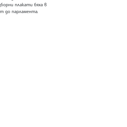
зборни плакати бяха в
ст до парламента.