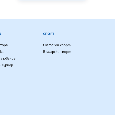
К
СПОРТ
лтура
Световен спорт
ка
Български спорт
разование
 Куриер