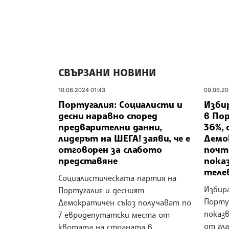
СВЪРЗАНИ НОВИНИ
10.06.2024 01:43
09.06.20
Португалия: Социалисти и
Изби
десни наравно според
в По
предварителни данни,
36%,
лидерът на ШЕГА! заяви, че е
Демо
отговорен за слабото
почт
представяне
пока
теле
Социалистическата партия на
Избир
Португалия и десният
Португ
Демократичен съюз получават по
показ
7 евродепутатски места от
от гл
квотата на страната в