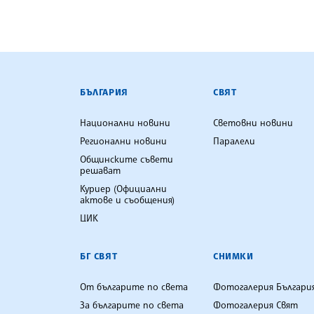
БЪЛГАРСКА ТЕЛЕГРАФНА АГ
БЪЛГАРИЯ
СВЯТ
Национални новини
Световни новини
Регионални новини
Паралели
Общинските съвети
решават
Куриер (Официални
актове и съобщения)
ЦИК
БГ СВЯТ
СНИМКИ
От българите по света
Фотогалерия Българи
За българите по света
Фотогалерия Свят