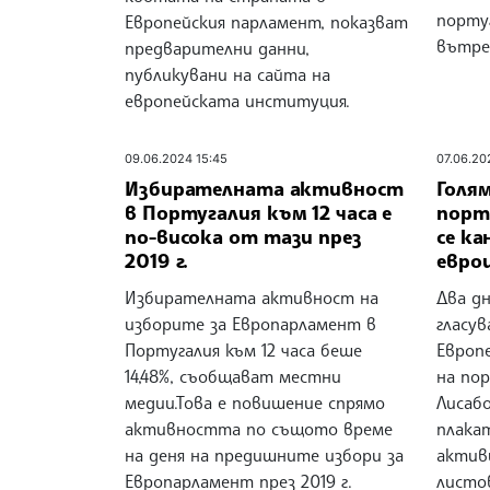
порту
Европейския парламент, показват
вътре
предварителни данни,
публикувани на сайта на
европейската институция.
09.06.2024 15:45
07.06.20
Избирателната активност
Голя
в Португалия към 12 часа е
порт
по-висока от тази през
се ка
2019 г.
евро
Избирателната активност на
Два д
изборите за Европарламент в
гласу
Португалия към 12 часа беше
Европ
14,48%, съобщават местни
на по
медии.Това е повишение спрямо
Лисабо
активността по същото време
плака
на деня на предишните избори за
актив
Европарламент през 2019 г.
листо