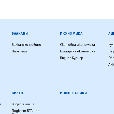
ЕНЦИЯ
БАЛКАНИ
ИКОНОМИКА
ЛИ
Балкански новини
Световна икономика
Ку
Паралели
Българска икономика
Нау
Бизнес Куриер
Об
ЛИК
ВИДЕО
ИНФОГРАФИКИ
я
Видео емисия
Подкаст БТА Час