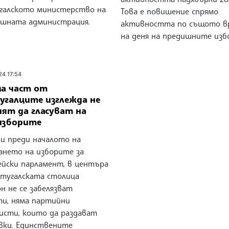
галското министерство на
Това е повишение спрямо
шната администрация.
активността по същото в
на деня на предишните изб
24 17:54
ма част от
угалците изглежда не
нят да гласуват на
изборите
ни преди началото на
ването на изборите за
ейски парламент, в центъра
ртугалската столица
н не се забелязват
ти, няма партийни
исти, които да раздават
вки. Единствените