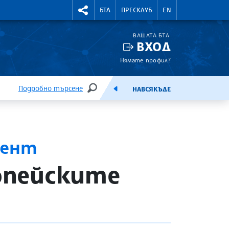
УТНИ КУРСОВЕ
RIGHTMENU.SOCIAL
БТА
ПРЕСКЛУБ
EN
ВАШАТА БТА
ВХОД
Нямате профил?
Подробно търсене
НАВСЯКЪДЕ
ТЪРСЕНЕ
ЕМИСИЯ
мент
опейските