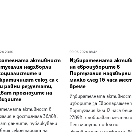
24 23:19
09.06.2024 18:42
рателната активност
Избирателната актив
ртугалия надхвърли
на евроизборите в
 социалистите и
Португалия надхвърли
кратичният съюз са с
малко след 16 часа мес
и равни резултати,
време
зват прогнозите на
Избирателната активност
визиите
изборите за Европарламен
ателната активност в
Португалия към 12 часа беш
алия е достигнала 36,48%,
27,89%, съобщават местни 
ват данните, публикувани
Пет минути по-късно
авния секретариат на
активността надхвърли 28