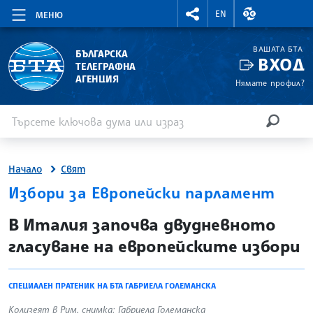
RIGHTMENU.SOCIAL
ВАЛУТНИ КУР
EN
МЕНЮ
ВАШАТА БТА
БЪЛГАРСКА
ВХОД
ТЕЛЕГРАФНА
АГЕНЦИЯ
Нямате профил?
Въведете ключова дума или израз
Търсене
ТЪРСЕН
Начало
Свят
Избори за Европейски парламент
site.bta
В Италия започва двудневното
гласуване на европейските избори
СПЕЦИАЛЕН ПРАТЕНИК НА БТА ГАБРИЕЛА ГОЛЕМАНСКА
Колизеят в Рим, снимка: Габриела Големанска