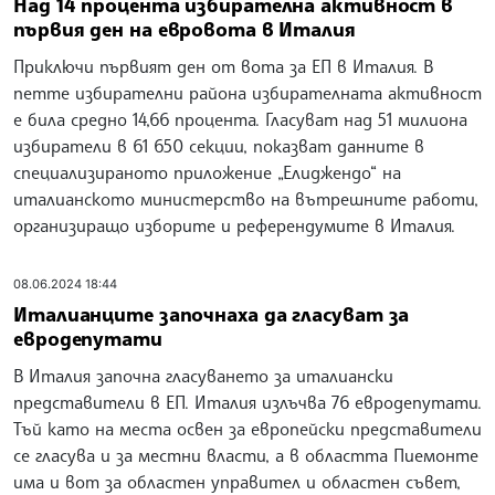
Над 14 процента избирателна активност в
първия ден на евровота в Италия
Приключи първият ден от вота за ЕП в Италия. В
петте избирателни района избирателната активност
е била средно 14,66 процента. Гласуват над 51 милиона
избиратели в 61 650 секции, показват данните в
специализираното приложение „Елиджендо“ на
италианското министерство на вътрешните работи,
организиращо изборите и референдумите в Италия.
08.06.2024 18:44
Италианците започнаха да гласуват за
евродепутати
В Италия започна гласуването за италиански
представители в ЕП. Италия излъчва 76 евродепутати.
Тъй като на места освен за европейски представители
се гласува и за местни власти, а в областта Пиемонте
има и вот за областен управител и областен съвет,