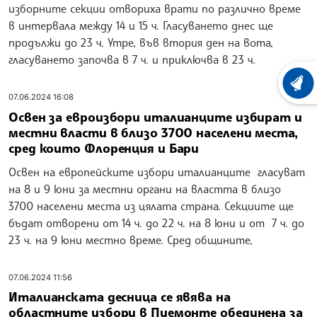
изборните секции отвориха врати по различно време
в интервала между 14 и 15 ч. Гласуването днес ще
продължи до 23 ч. Утре, във втория ден на вота,
гласуването започва в 7 ч. и приключва в 23 ч.
ХРОНО
07.06.2024 16:08
Освен за евроизбори италианците избират и
местни власти в близо 3700 населени места,
сред които Флоренция и Бари
Освен на европейските избори италианците гласуват
на 8 и 9 юни за местни органи на властта в близо
3700 населени места из цялата страна. Секциите ще
бъдат отворени от 14 ч. до 22 ч. на 8 юни и от 7 ч. до
23 ч. на 9 юни местно време. Сред общините,
07.06.2024 11:56
Италианската десница се явява на
областните избори в Пиемонте обединена за