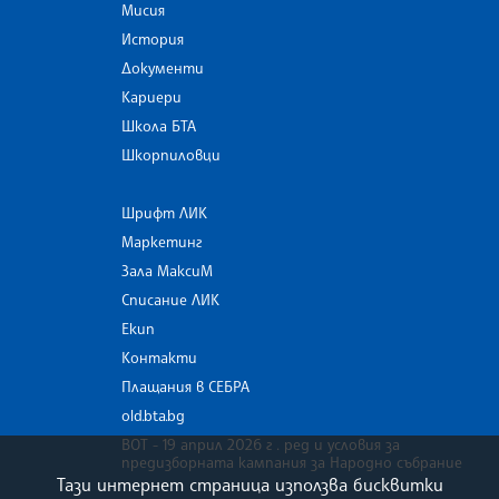
Мисия
История
Документи
Кариери
Школа БТА
Шкорпиловци
Шрифт ЛИК
Маркетинг
Зала МаксиМ
Списание ЛИК
Екип
Контакти
Плащания в СЕБРА
old.bta.bg
ВОТ - 19 април 2026 г . ред и условия за
предизборната кампания за Народно събрание
Тази интернет страница използва бисквитки