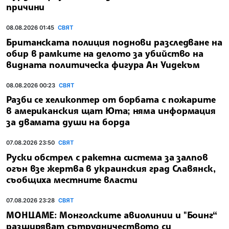
причини
08.08.2026 01:45
СВЯТ
Британската полиция поднови разследване на
обир в рамките на делото за убийство на
видната политическа фигура Ан Уидекъм
08.08.2026 00:23
СВЯТ
Разби се хеликоптер от борбата с пожарите
в американския щат Юта; няма информация
за двамата души на борда
07.08.2026 23:50
СВЯТ
Руски обстрел с ракетна система за залпов
огън взе жертва в украинския град Славянск,
съобщиха местните власти
07.08.2026 23:28
СВЯТ
МОНЦАМЕ: Монголските авиолинии и "Боинг“
разширяват сътрудничеството си