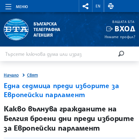
RIGHTMENU.SOCIAL
ВАЛУТНИ КУР
EN
МЕНЮ
ВАШАТА БТА
БЪЛГАРСКА
ВХОД
ТЕЛЕГРАФНА
АГЕНЦИЯ
Нямате профил?
Въведете ключова дума или израз
Търсене
ТЪРСЕН
Начало
Свят
Една седмица преди изборите за
Европейски парламент
site.bta
Какво вълнува гражданите на
Белгия броени дни преди изборите
за Европейски парламент