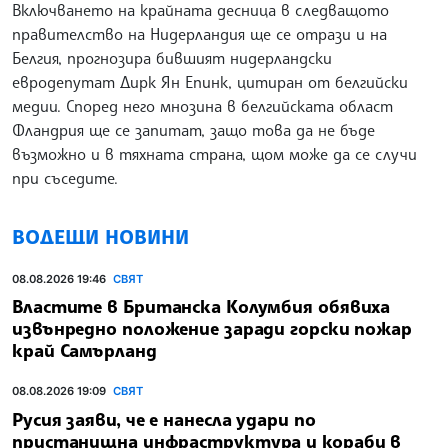
Включването на крайната десница в следващото
правителство на Нидерландия ще се отрази и на
Белгия, прогнозира бившият нидерландски
евродепутат Дирк Ян Епинк, цитиран от белгийски
медии. Според него мнозина в белгийската област
Фландрия ще се запитат, защо това да не бъде
възможно и в тяхната страна, щом може да се случи
при съседите.
ВОДЕЩИ НОВИНИ
08.08.2026 19:46
СВЯТ
Властите в Британска Колумбия обявиха
извънредно положение заради горски пожар
край Самърланд
08.08.2026 19:09
СВЯТ
Русия заяви, че е нанесла удари по
пристанищна инфраструктура и кораби в