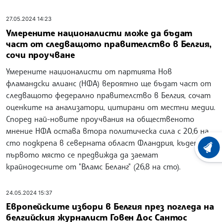
27.05.2024 14:23
Умерените националисти може да бъдат
част от следващото правителство в Белгия,
сочи проучване
Умерените националисти от партията Нов
фламандски алианс (НФА) вероятно ще бъдат част от
следващото федерално правителство в Белгия, сочат
оценките на анализатори, цитирани от местни медии.
Според най-новите проучвания на общественото
мнение НФА остава втора политическа сила с 20,6 на
сто подкрепа в северната област Фландрия, където
ХРОНО
първото място се предвижда да заемат
крайнодесните от "Вламс Беланг" (26,8 на сто).
24.05.2024 15:37
Европейските избори в Белгия през погледа на
белгийския журналист Говен Дос Сантос