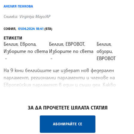
АНЕЛИЯ ПЕНКОВА
Снимка: Virginiya Mayo/AP
СОФИЯ,
01.06.2024 18:41
(БТА)
ЕТИКЕТИ
Белгия, Европа,
Белгия, ЕВРОВОТ,
Белгия,
Изборите по света
Изборите по света
обзори,
ЕВРОВОТ
На 9 юни белгийците ще изберат нов федерален
парламент, регионални парламенти и членове на
Европейския парламент в един и същи ден. Какво
вълнува белгийските избиратели?
/АМ/
ЗА ДА ПРОЧЕТЕТЕ ЦЯЛАТА СТАТИЯ
АБОНИРАЙТЕ СЕ