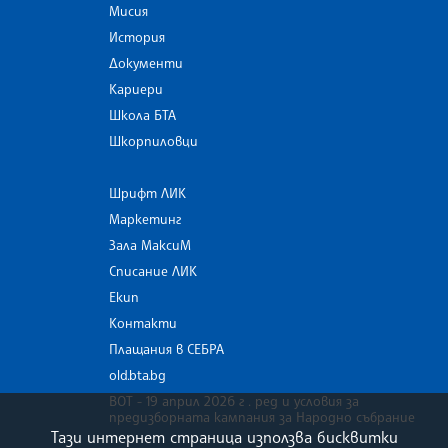
Мисия
История
Документи
Кариери
Школа БТА
Шкорпиловци
Шрифт ЛИК
Маркетинг
Зала МаксиМ
Списание ЛИК
Екип
Контакти
Плащания в СЕБРА
old.bta.bg
ВОТ - 19 април 2026 г . ред и условия за
предизборната кампания за Народно събрание
Тази интернет страница използва бисквитки