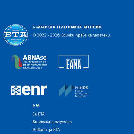
БЪЛГАРСКА ТЕЛЕГРАФНА АГЕНЦИЯ
© 2022 - 2026, Всички права са запазени.
Българска телеграфна агенция
European Alliance of N
The Assocoation of the Balkan News Agencies S
MINDS Media Innovatio
European Newsroom
БТА
За БТА
Виртуална разходка
Новини за БТА