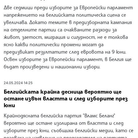
Две седмици преди изборите за Европейски парламент
напрежението на белгийската политическа сцена се
увеличава. Докато темите в предизборната кампания
на отделните партии са очакваните разходи за
живот, заетост, миграция и сигурност, не е толкова
ясно какви политически промени могат да
предизвикат резултатите след евровота на 9 юни.
Освен изборите за Европейски парламент, в Белгия ще
бъдат произведени и национални избори.
24.05.2024 14:25
Белгийската крайна десница вероятно ще
остане извън властта и след изборите през
юни
Крайнодясната белгийска партия "Вламс Беланг"
вероятно ще остане изолирана от властта и след
изборите през юни, съобщиха белгийски медии, като се
позоваха на изявление на председателя на партията