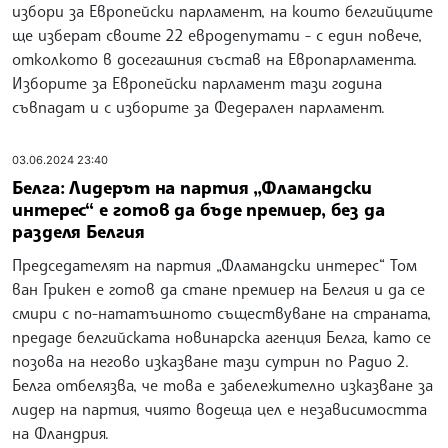
избори за Европейски парламент, на които белгийците
ще изберат своите 22 евродепутати - с един повече,
отколкото в досегашния състав на Европарламента.
Изборите за Европейски парламент тази година
съвпадат и с изборите за Федерален парламент.
03.06.2024 23:40
Белга: Лидерът на партия „Фламандски
интерес“ е готов да бъде премиер, без да
разделя Белгия
Председателят на партия „Фламандски интерес“ Том
ван Грикен е готов да стане премиер на Белгия и да се
смири с по-нататъшното съществуване на страната,
предаде белгийската новинарска агенция Белга, като се
позова на негово изказване тази сутрин по Радио 2.
Белга отбелязва, че това е забележително изказване за
лидер на партия, чиято водеща цел е независимостта
на Фландрия.