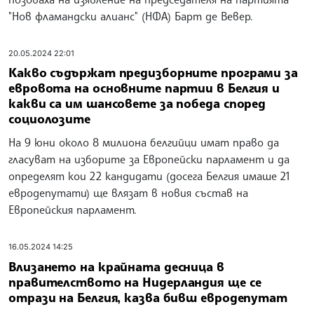
"Нов фламандски алианс" (НФА) Барт де Вевер.
20.05.2024 22:01
Какво съдържат предизборните програми за
евровота на основните партии в Белгия и
какви са им шансовете за победа според
социолозите
На 9 юни около 8 милиона белгийци имат право да
гласуват на изборите за Европейски парламент и да
определят кои 22 кандидати (досега Белгия имаше 21
евродепутати) ще влязат в новия състав на
Европейския парламент.
16.05.2024 14:25
Влизането на крайната десница в
правителството на Нидерландия ще се
отрази на Белгия, казва бивш евродепутат