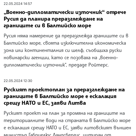
22.05.2024 14:57
„Военно-дипломатически източник“ отрече
Русия да планира преразглеждане на
границите си в Балтийско море
Русия няма намерение да преразглежда границите си в
Балтийско море, своята изключителна икономическа
зона или континенталния си шелф, съобщиха руски
новинарски агенции, като се позоваха на „военно-
дипломатически източник“, предаде Ройтерс.
22.05.2024 12:30
Руският проектоплан за преразглеждане на
границите в Балтийско море е ескалация
срещу НАТО и ЕС, заяви Литва
Руският проект на план за промяна на границите на
териториалните води на страната в Балтийско море
е ескалация срещу НАТО и ЕС, заяви литовският външен
министър Габриелюс Ландсбергис, цитиран от