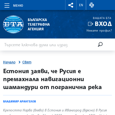
RIGHTMENU.SOCIAL
ВАЛУТНИ КУР
EN
МЕНЮ
ВАШАТА БТА
БЪЛГАРСКА
ВХОД
ТЕЛЕГРАФНА
АГЕНЦИЯ
Нямате профил?
Въведете ключова дума или израз
Търсене
ТЪРСЕН
Начало
Свят
site.bta
Естония заяви, че Русия е
премахнала навигационни
шамандури от погранична река
ВЛАДИМИР АРАНГЕЛОВ
Крепостта Нарва (вляво) в Естония и Ивангород (вдясно) в Русия