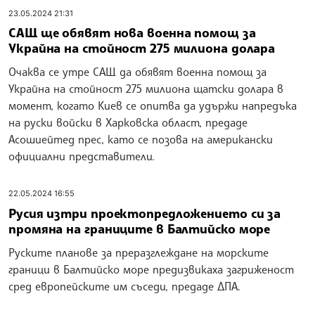
23.05.2024 21:31
САЩ ще обявят нова военна помощ за
Украйна на стойност 275 милиона долара
Очаква се утре САЩ да обявят военна помощ за
Украйна на стойност 275 милиона щатски долара в
момент, когато Киев се опитва да удържи напредъка
на руски войски в Харковска област, предаде
Асошиейтед прес, като се позова на американски
официални представители.
22.05.2024 16:55
Русия изтри проектопредложението си за
промяна на границите в Балтийско море
Руските планове за преразглеждане на морските
граници в Балтийско море предизвикаха загриженост
сред европейските им съседи, предаде ДПА.