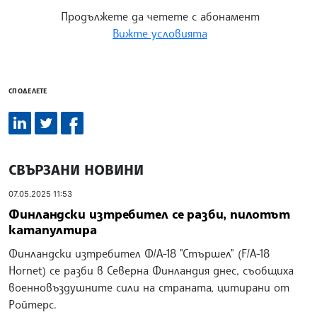
Продължете да четете с абонамент
Вижте условията
СПОДЕЛЕТЕ
СВЪРЗАНИ НОВИНИ
07.05.2025 11:53
Финландски изтребител се разби, пилотът
катапултира
Финландски изтребител Ф/А-18 "Стършел" (F/A-18
Hornet) се разби в Северна Финландия днес, съобщиха
военновъздушните сили на страната, цитирани от
Ройтерс.