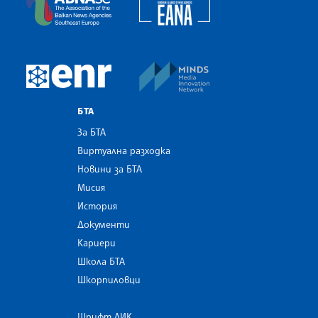
MINDS Media Innovatio
European Newsroom
БТА
За БТА
Виртуална разходка
Новини за БТА
Мисия
История
Документи
Кариери
Школа БТА
Шкорпиловци
Шрифт ЛИК