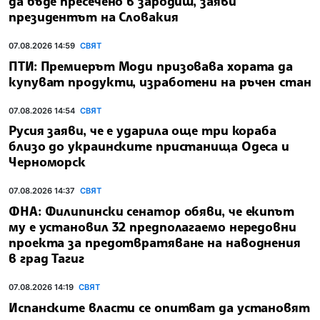
да бъде пресечено в зародиш, заяви
президентът на Словакия
07.08.2026 14:59
СВЯТ
ПТИ: Премиерът Моди призовава хората да
купуват продукти, изработени на ръчен стан
07.08.2026 14:54
СВЯТ
Русия заяви, че е ударила още три кораба
близо до украинските пристанища Одеса и
Черноморск
07.08.2026 14:37
СВЯТ
ФНА: Филипински сенатор обяви, че екипът
му е установил 32 предполагаемо нередовни
проекта за предотвратяване на наводнения
в град Тагиг
07.08.2026 14:19
СВЯТ
Испанските власти се опитват да установят