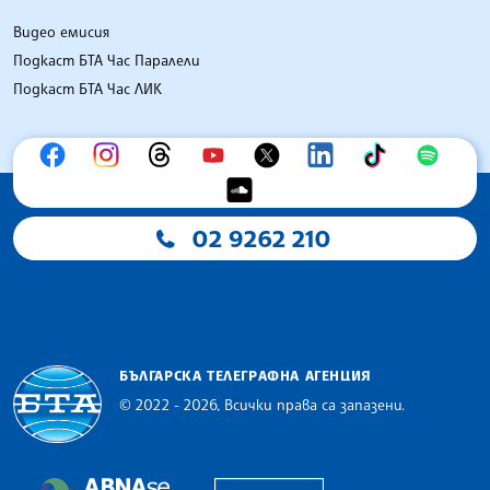
Видео емисия
Подкаст БТА Час Паралели
Подкаст БТА Час ЛИК
02 9262 210
БЪЛГАРСКА ТЕЛЕГРАФНА АГЕНЦИЯ
© 2022 - 2026, Всички права са запазени.
Българска телеграфна агенция
European Alliance of N
The Assocoation of the Balkan News Agencies S