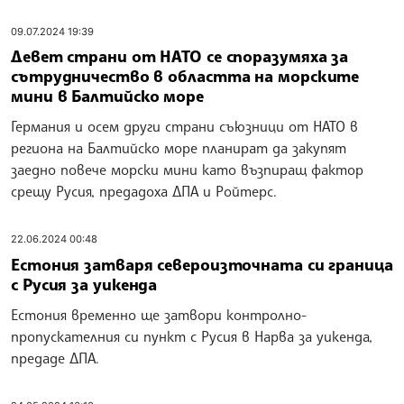
09.07.2024 19:39
Девет страни от НАТО се споразумяха за
сътрудничество в областта на морските
мини в Балтийско море
Германия и осем други страни съюзници от НАТО в
региона на Балтийско море планират да закупят
заедно повече морски мини като възпиращ фактор
срещу Русия, предадоха ДПА и Ройтерс.
22.06.2024 00:48
Естония затваря североизточната си граница
с Русия за уикенда
Естония временно ще затвори контролно-
пропускателния си пункт с Русия в Нарва за уикенда,
предаде ДПА.