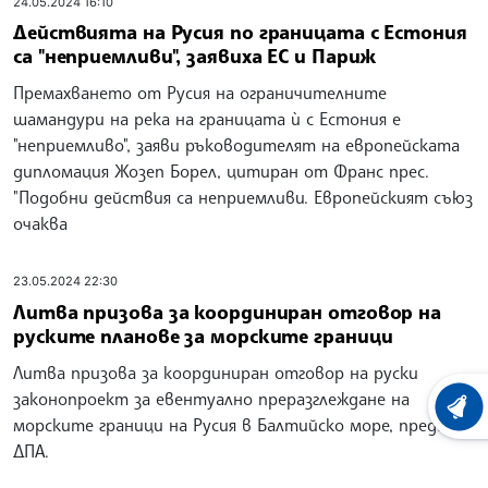
24.05.2024 16:10
Действията на Русия по границата с Естония
са "неприемливи", заявиха ЕС и Париж
Премахването от Русия на ограничителните
шамандури на река на границата ѝ с Естония е
"неприемливо", заяви ръководителят на европейската
дипломация Жозеп Борел, цитиран от Франс прес.
"Подобни действия са неприемливи. Европейският съюз
очаква
23.05.2024 22:30
Литва призова за координиран отговор на
руските планове за морските граници
Литва призова за координиран отговор на руски
законопроект за евентуално преразглеждане на
ХРОНО
морските граници на Русия в Балтийско море, предаде
ДПА.