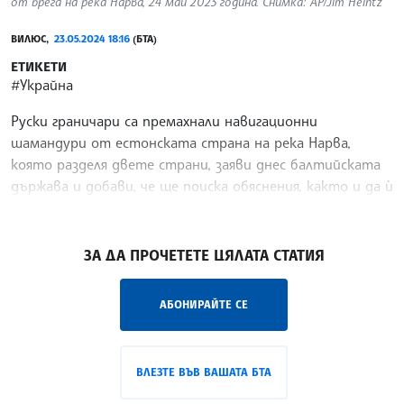
от брега на река Нарва, 24 май 2023 година. Снимка: AP/Jim Heintz
ВИЛЮС,
23.05.2024 18:16
(БТА)
ЕТИКЕТИ
#Украйна
Руски граничари са премахнали навигационни
шамандури от естонската страна на река Нарва,
която разделя двете страни, заяви днес балтийската
държава и добави, че ще поиска обяснения, както и да ѝ
бъде върнато оборудването, предаде Ройтерс.
/ВС/
ЗА ДА ПРОЧЕТЕТЕ ЦЯЛАТА СТАТИЯ
АБОНИРАЙТЕ СЕ
ВЛЕЗТЕ ВЪВ ВАШАТА БТА