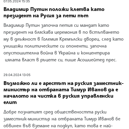
07.05.2024 15:35
Владимир Путин положи клетва като
президент на Русия за пети път
Владимир Путин започна петия си мандат като
президент на бляскава церемония в по встъпването
му в длъжност в Големия Кремълски дворец, след като
унищожи политическите си опоненти, започна
опустошителна война в Украйна и концентрира
цялата власт в ръцете си, пише Асошиейтед прес.
29.04.2024 13:05
Възможно ли е арестът на руския заместник-
министър на отбраната Тимур Иванов да е
началото на чистка в руския управленски
елит
Добре познатият сред обществеността руски
заместник-министър на отбраната Тимур Иванов бе
обвинен във вземане на подкуп, като това е най-