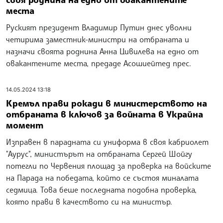
места
Руският президент Владимир Путин днес уволни
четирима заместник-министри на отбраната и
назначи своята роднина Анна Цивилева на едно от
овакантените места, предаде Асошиейтед прес.
14.05.2024 13:18
Кремъл прави рокади в министерството на
отбраната в ключов за войната в Украйна
момент
Изправен в парадната си униформа в своя кабриолет
"Аурус", министърът на отбраната Сергей Шойгу
потегли по Червения площад за проверка на войските
на Парада на победата, който се състоя миналата
седмица. Това беше последната подобна проверка,
която прави в качеството си на министър.