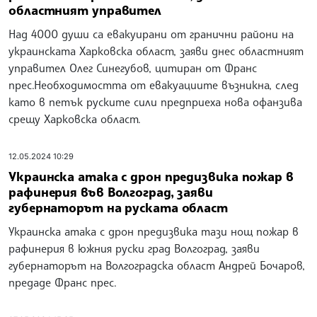
областният управител
Над 4000 души са евакуирани от гранични райони на
украинската Харковска област, заяви днес областният
управител Олег Синегубов, цитиран от Франс
прес.Необходимостта от евакуациите възникна, след
като в петък руските сили предприеха нова офанзива
срещу Харковска област.
12.05.2024 10:29
Украинска атака с дрон предизвика пожар в
рафинерия във Волгоград, заяви
губернаторът на руската област
Украинска атака с дрон предизвика тази нощ пожар в
рафинерия в южния руски град Волгоград, заяви
губернаторът на Волгоградска област Андрей Бочаров,
предаде Франс прес.