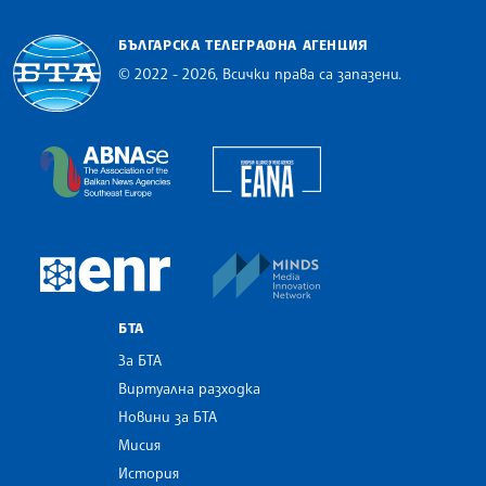
БЪЛГАРСКА ТЕЛЕГРАФНА АГЕНЦИЯ
© 2022 - 2026, Всички права са запазени.
Българска телеграфна агенция
European Alliance of N
The Assocoation of the Balkan News Agencies S
MINDS Media Innovatio
European Newsroom
БТА
За БТА
Виртуална разходка
Новини за БТА
Мисия
История