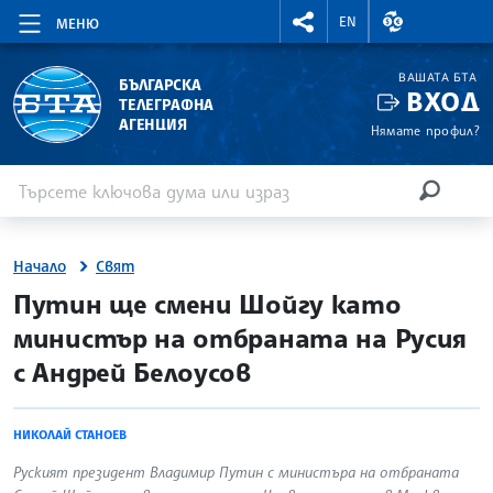
RIGHTMENU.SOCIAL
ВАЛУТНИ КУР
EN
МЕНЮ
ВАШАТА БТА
БЪЛГАРСКА
ВХОД
ТЕЛЕГРАФНА
АГЕНЦИЯ
Нямате профил?
Въведете ключова дума или израз
Търсене
ТЪРСЕН
Начало
Свят
site.bta
Путин ще смени Шойгу като
министър на отбраната на Русия
с Андрей Белоусов
НИКОЛАЙ СТАНОЕВ
Руският президент Владимир Путин с министъра на отбраната