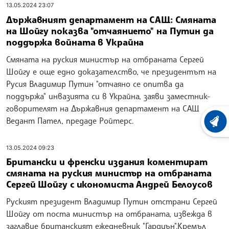
13.05.2024 23:07
Държавният департамент на САЩ: Смяната
на Шойгу показва "отчаянието" на Путин да
поддържа войната в Украйна
Смяната на руския министър на отбраната Сергей
Шойгу е още едно доказателство, че президентът на
Русия Владимир Путин "отчаяно се опитва да
поддържа" инвазията си в Украйна, заяви заместник-
говорителят на Държавния департамент на САЩ
Ведант Пател, предаде Ройтерс.
ХРОНО
13.05.2024 09:23
Британски и френски издания коментират
смяната на руския министър на отбраната
Сергей Шойгу с икономиста Андрей Белоусов
Руският президент Владимир Путин отстрани Сергей
Шойгу от поста министър на отбраната, извежда в
заглавие британският ежедневник "Гардиън".Кремъл