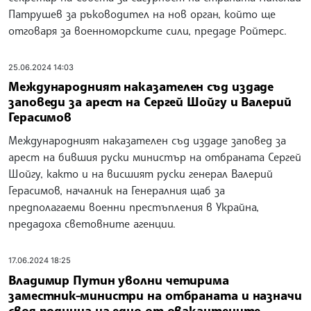
Патрушев за ръководител на нов орган, който ще
отговаря за военноморските сили, предаде Ройтерс.
25.06.2024 14:03
Международният наказателен съд издаде
заповеди за арест на Сергей Шойгу и Валерий
Герасимов
Международният наказателен съд издаде заповед за
арест на бившия руски министър на отбраната Сергей
Шойгу, както и на висшият руски генерал Валерий
Герасимов, началник на Генералния щаб за
предполагаеми военни престъпления в Украйна,
предадоха световните агенции.
17.06.2024 18:25
Владимир Путин уволни четирима
заместник-министри на отбраната и назначи
своя роднина на едно от овакантените