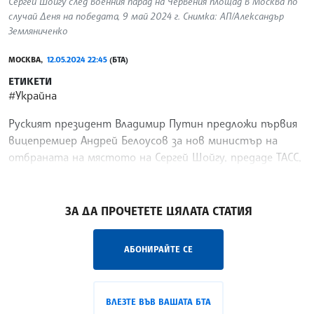
Сергей Шойгу след военния парад на Червения площад в Москва по
случай Деня на победата, 9 май 2024 г. Снимка: АП/Александър
Земляниченко
МОСКВА,
12.05.2024 22:45
(БТА)
ЕТИКЕТИ
#Украйна
Руският президент Владимир Путин предложи първия
вицепремиер Андрей Белоусов за нов министър на
отбраната на мястото на Сергей Шойгу, предаде ТАСС,
цитирайки указ, публикуван на сайта на Кремъл.
/НС/
ЗА ДА ПРОЧЕТЕТЕ ЦЯЛАТА СТАТИЯ
АБОНИРАЙТЕ СЕ
ВЛЕЗТЕ ВЪВ ВАШАТА БТА