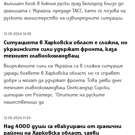
жилищен блок в южния руски град Белгород близо до
границата с Украйна, предаде ТАСС, като се позова на
руското министерство на извънредните ситуации.
12.05.2024 14:35
Ситуацията в Харковска област е сложна, но
украинските сили удържат фронта, каза
техният главнокомандващ
Въоръжените сили на Украйна са в сложна ситуация
заради боевете в Харковска област, но се справят
добре и могат да удържат фронта. Това заяви днес
техният главнокомандващ Олександър Сирски,
цитиран от Ройтерс. "Опитите на руските
нашественици да
12.05.2024 11:20
Над 4000 души са евакуирани от гранични
райони на Харковска област, заяви