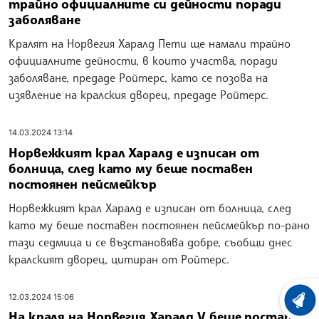
трайно официалните си дейности поради
заболяване
Кралят на Норвегия Харалд Пети ще намали трайно
официалните дейности, в които участва, поради
заболяване, предаде Ройтерс, като се позова на
изявление на кралския дворец, предаде Ройтерс.
14.03.2024 13:14
Норвежкият крал Харалд е изписан от
болница, след като му беше поставен
постоянен пейсмейкър
Норвежкият крал Харалд е изписан от болница, след
като му беше поставен постоянен пейсмейкър по-рано
тази седмица и се възстановява добре, съобщи днес
кралският дворец, цитиран от Ройтерс.
12.03.2024 15:06
ХРОНО
На краля на Норвегия Харалд V беше поставен