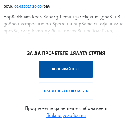
ОСЛО,
02.05.2024 20:05
(БТА)
Норвежкият крал Харалд Пети изглеждаше здрав и в
добро настроение по време на първата си официална
проява, след като му беше поставен пейсмейкър,
съобщи ДПА.
/НС/
ЗА ДА ПРОЧЕТЕТЕ ЦЯЛАТА СТАТИЯ
АБОНИРАЙТЕ СЕ
ВЛЕЗТЕ ВЪВ ВАШАТА БТА
Продължете да четете с абонамент
Вижте условията