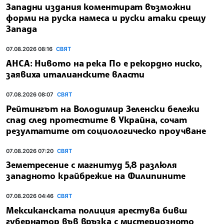
Западни издания коментират възможни
форми на руска намеса и руски атаки срещу
Запада
07.08.2026 08:16
СВЯТ
АНСА: Нивото на река По е рекордно ниско,
заявиха италианските власти
07.08.2026 08:07
СВЯТ
Рейтингът на Володимир Зеленски бележи
спад след протестите в Украйна, сочат
резултатите от социологическо проучване
07.08.2026 07:20
СВЯТ
Земетресение с магнитуд 5,8 разлюля
западното крайбрежие на Филипините
07.08.2026 04:46
СВЯТ
Мексиканската полиция арестува бивш
губернатор във връзка с мистериозното