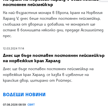
постоянен пейсмейкър
На най-възрастния монарх в Европа, краля на Норвегия
Харалд V, днес беше поставен постоянен пейсмейкър,
съобщиха от двореца и добавиха, че монархът ще
остане в болницата няколко дни, предаде Асошиейтед
прес.
12.03.2024 11:14
Днес ще бъде поставен постоянен пейсмейкър
на норвежкия крал Харалд
Днес ще бъде поставен постоянен пейсмейкър на
норвежкия крал Харалд, се казва в изявление на
кралския двор, цитирано от Ройтерс.
ВОДЕЩИ НОВИНИ
07.08.2026 08:59
СВЯТ