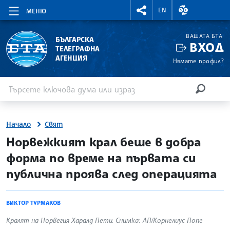
RIGHTMENU.SOCIAL
ВАЛУТНИ КУР
EN
МЕНЮ
ВАШАТА БТА
БЪЛГАРСКА
ВХОД
ТЕЛЕГРАФНА
АГЕНЦИЯ
Нямате профил?
Въведете ключова дума или израз
Търсене
ТЪРСЕН
Начало
Свят
site.bta
Норвежкият крал беше в добра
форма по време на първата си
публична проява след операцията
ВИКТОР ТУРМАКОВ
Кралят на Норвегия Харалд Пети. Снимка: АП/Корнелиус Попе