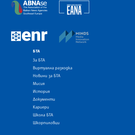
European Alliance of N
The Assocoation of the Balkan News Agencies S
MINDS Media Innovatio
European Newsroom
БТА
За БТА
Виртуална разходка
Новини за БТА
Мисия
История
Документи
Кариери
Школа БТА
Шкорпиловци