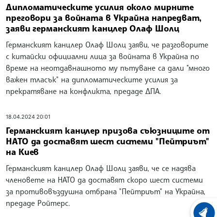
Дипломатическите усилия около мирните
преговори за войната в Украйна напредват,
заяви германският канцлер Олаф Шолц
Германският канцлер Олаф Шолц заяви, че разговорите
с китайски официални лица за войната в Украйна по
време на неотдавнашното му пътуване са дали "много
важен тласък" на дипломатическите усилия за
прекратяване на конфликта, предаде ДПА.
18.04.2024 20:01
Германският канцлер призова съюзниците от
НАТО да доставят шест системи "Пейтриът"
на Киев
Германският канцлер Олаф Шолц заяви, че се надява
членовете на НАТО да доставят скоро шест системи
за противовъздушна отбрана "Пейтриът" на Украйна,
предаде Ройтерс.
ХРОНО