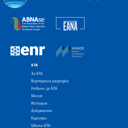
Българска телеграфна агенция
European Alliance of N
The Assocoation of the Balkan News Agencies S
MINDS Media Innovatio
European Newsroom
БТА
За БТА
Виртуална разходка
Новини за БТА
Мисия
История
Документи
Кариери
Школа БТА