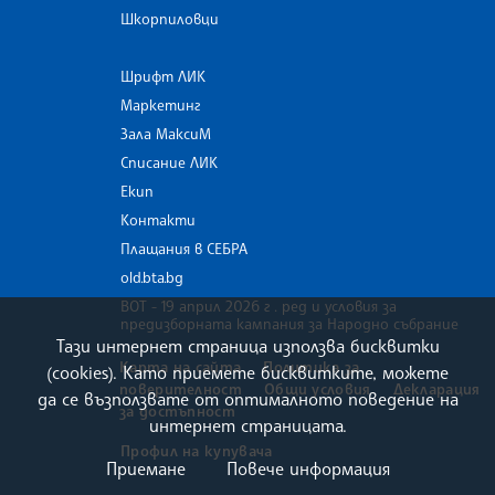
Шкорпиловци
Шрифт ЛИК
Маркетинг
Зала МаксиМ
Списание ЛИК
Екип
Контакти
Плащания в СЕБРА
old.bta.bg
ВОТ - 19 април 2026 г . ред и условия за
предизборната кампания за Народно събрание
Тази интернет страница използва бисквитки
Карта на сайта
Политика за
(cookies). Като приемете бисквитките, можете
поверителност
Общи условия
Декларация
да се възползвате от оптималното поведение на
за достъпност
интернет страницата.
Профил на купувача
Приемане
Повече информация