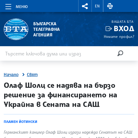
RIGHTMENU.SOCIAL
ВАЛУТНИ КУР
EN
МЕНЮ
ВАШАТА БТА
БЪЛГАРСКА
ВХОД
ТЕЛЕГРАФНА
АГЕНЦИЯ
Нямате профил?
Въведете ключова дума или израз
Търсене
ТЪРСЕН
Начало
Свят
site.bta
Олаф Шолц се надява на бързо
решение за финансирането на
Украйна в Сената на САЩ
ПЛАМЕН ЙОТИНСКИ
Германският канцлер Олаф Шолц изрази надежда Сенатът на САЩ