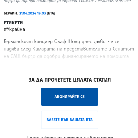
бързо да одобри помощта за Украйна. Снимка: АP/Markus Schreiber
БЕРЛИН,
21.04.2024 19:03
(БТА)
ЕТИКЕТИ
#Украйна
Германският канцлер Олаф Шолц днес заяви, че се
надява след Камарата на представителите и Сенатът
на САЩ бързо да одобри финансирането на помощта
за Украйна, предаде Ройтерс.
/ПЙ/
ЗА ДА ПРОЧЕТЕТЕ ЦЯЛАТА СТАТИЯ
АБОНИРАЙТЕ СЕ
ВЛЕЗТЕ ВЪВ ВАШАТА БТА
Продължете да четете с абонамент