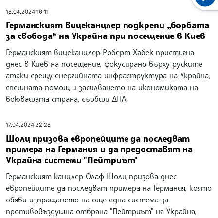
18.04.2024 16:11
Германският вицеканцлер подкрепи „борбата
за свобода“ на Украйна при посещение в Киев
Германският вицеканцлер Роберт Хабек пристигна
днес в Киев на посещение, фокусирано върху руските
атаки срещу енергийната инфраструктура на Украйна,
спешната помощ и засилването на икономиката на
воюващата страна, съобщи ДПА.
17.04.2024 22:28
Шолц призова европейците да последват
примера на Германия и да предоставят на
Украйна системи "Пейтриът"
Германският канцлер Олаф Шолц призова днес
европейците да последват примера на Германия, която
обяви изпращането на още една система за
противовъздушна отбрана "Пейтриът" на Украйна,