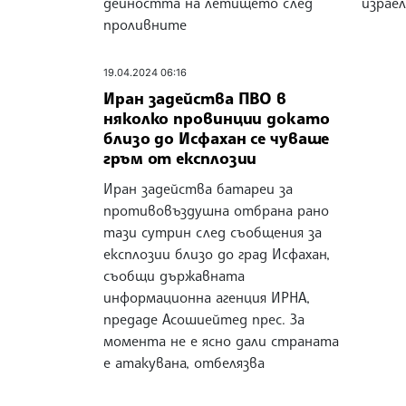
дейността на летището след
израе
проливните
19.04.2024 06:16
Иран задейства ПВО в
няколко провинции докато
близо до Исфахан се чуваше
гръм от експлозии
Иран задейства батареи за
противовъздушна отбрана рано
тази сутрин след съобщения за
експлозии близо до град Исфахан,
съобщи държавната
информационна агенция ИРНА,
предаде Асошиейтед прес. За
момента не е ясно дали страната
е атакувана, отбелязва