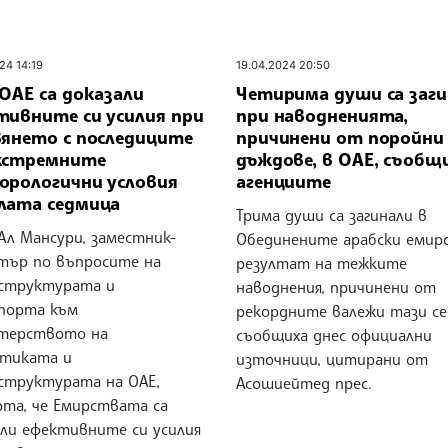
24 14:19
19.04.2024 20:50
ОАЕ са доказали
Четирима души са заг
тивните си усилия при
при наводненията,
вянето с последиците
причинени от поройни
кстремните
дъждове, в ОАЕ, съобщ
орологични условия
агенциите
лата седмица
Трима души са загинали в
Ал Мансури, заместник-
Обединените арабски емир
тър по въпросите на
резултат на тежките
структурата и
наводнения, причинени от
порта към
рекордните валежи тази се
терството на
съобщиха днес официални
етиката и
източници, цитирани от
структурата на ОАЕ,
Асошиейтед прес.
рта, че Емирствата са
али ефективните си усилия