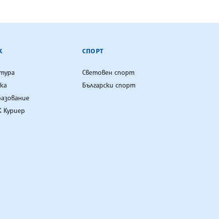
К
СПОРТ
лтура
Световен спорт
ка
Български спорт
разование
 Куриер