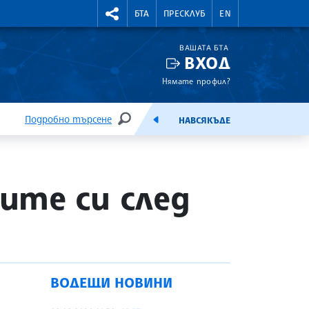
УТНИ КУРСОВЕ
RIGHTMENU.SOCIAL
БТА
ПРЕСКЛУБ
EN
ВАШАТА БТА
ВХОД
Нямате профил?
Подробно търсене
НАВСЯКЪДЕ
ТЪРСЕНЕ
ЕМИСИЯ
ите си след
ВОДЕЩИ НОВИНИ