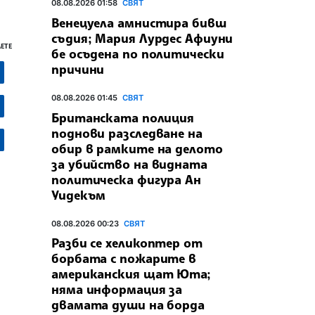
08.08.2026 01:58
СВЯТ
Венецуела амнистира бивш
съдия; Мария Лурдес Афиуни
ЕТЕ
бе осъдена по политически
причини
08.08.2026 01:45
СВЯТ
Британската полиция
поднови разследване на
обир в рамките на делото
за убийство на видната
политическа фигура Ан
Уидекъм
08.08.2026 00:23
СВЯТ
Разби се хеликоптер от
борбата с пожарите в
американския щат Юта;
няма информация за
двамата души на борда