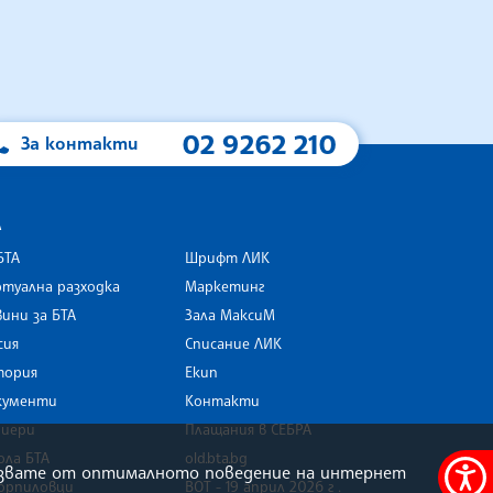
02 9262 210
За контакти
А
БТА
Шрифт ЛИК
туална разходка
Маркетинг
ини за БТА
Зала МаксиМ
rk
сия
Списание ЛИК
тория
Екип
кументи
Контакти
риери
Плащания в СЕБРА
ола БТА
old.bta.bg
олзвате от оптималното поведение на интернет
орпиловци
ВОТ - 19 април 2026 г .
Меню