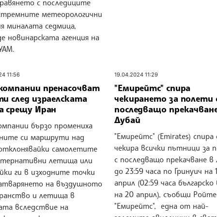
правянето с последиците
стремните метеорологични
ия миналата седмица,
де новинарската агенция на
УАМ.
24 11:56
19.04.2024 11:29
компании пренасочват
"Емирейтс" спира
ти след израелската
чекирането за полети 
а срещу Иран
последващо прекачване
Дубай
омпании бързо промениха
"Емирейтс" (Emirates) спира 
ните си маршрути над
чекира всички пътници за 
 отклонявайки самолетите
с последващо прекачване в
лтернативни летища или
до 23:59 часа по Гринуич на 
йки ги в изходните точки
април (02:59 часа българско
затварянето на въздушното
на 20 април), съобщи Ройте
ранство и летища в
"Емирейтс", една от най-
ата вследствие на