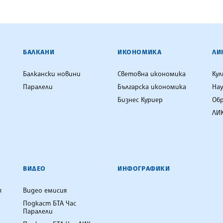
ЕНЦИЯ
БАЛКАНИ
ИКОНОМИКА
ЛИ
Балкански новини
Световна икономика
Ку
Паралели
Българска икономика
Нау
Бизнес Куриер
Об
ЛИК
ВИДЕО
ИНФОГРАФИКИ
я
Видео емисия
Подкаст БТА Час
Паралели