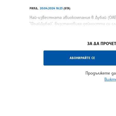
РИЯД,
20.04.2024 16:23
(БТА)
Най-известната авиокомпания в Дубай (ОАЕ
"ФлайДубай", възстановиха дейността си с
в Обединените арабски емирства, предаде 
/ИТ/
ЗА ДА ПРОЧЕТ
АБОНИРАЙТЕ СЕ
Продължете да
Вижте