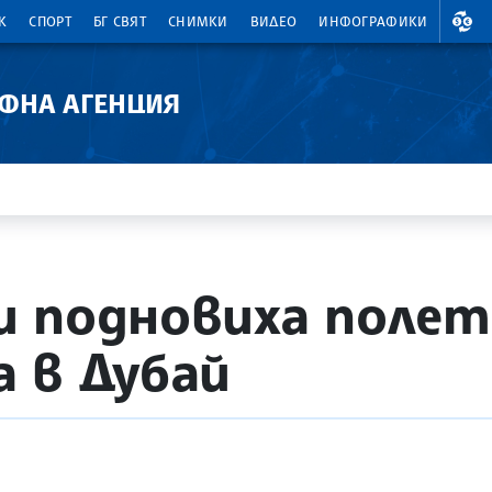
ВАЛ
К
СПОРТ
БГ СВЯТ
СНИМКИ
ВИДЕО
ИНФОГРАФИКИ
АФНА АГЕНЦИЯ
 подновиха полет
 в Дубай