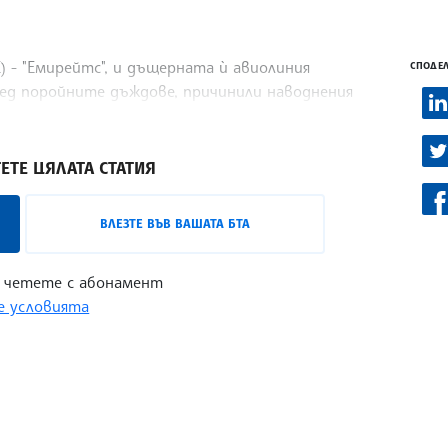
) - "Емирейтс", и дъщерната ѝ авиолиния
СПОДЕЛ
лед поройните дъждове, причинили наводнения
Ройтерс, като се позова на компанията.
ЕТЕ ЦЯЛАТА СТАТИЯ
ВЛЕЗТЕ ВЪВ ВАШАТА БТА
 четете с абонамент
 условията