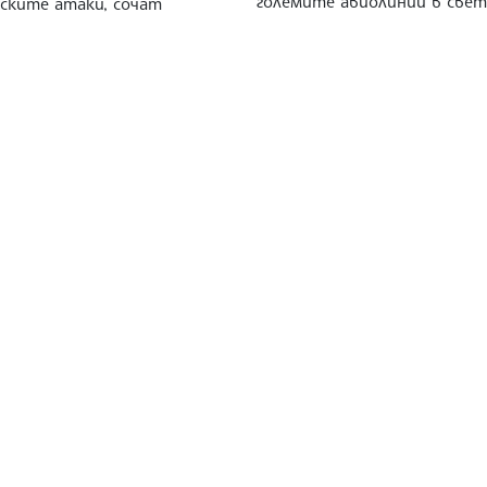
големите авиолинии в свет
лските атаки, сочат