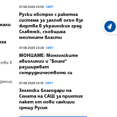
07.08.2026 23:50
СВЯТ
Руски обстрел с ракетна
система за залпов огън взе
инали
жертва в украинския град
ХРОНО
Славянск, съобщиха
местните власти
иха
07.08.2026 23:28
СВЯТ
МОНЦАМЕ: Монголските
авиолинии и "Боинг“
ства в
разширяват
сътрудничеството си
дмица,
07.08.2026 23:19
СВЯТ
Зеленски благодари на
Сената на САЩ за приетия
пакет от нови санкции
срещу Русия