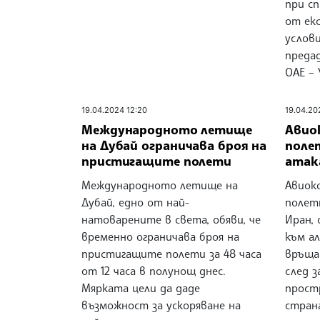
при с
от ек
услов
преда
ОАЕ – 
19.04.2024 12:20
19.04.20
Международното летище
Авио
на Дубай ограничава броя на
поле
пристигащите полети
атак
Международното летище на
Авиок
Дубай, едно от най-
полет
натоварените в света, обяви, че
Иран,
временно ограничава броя на
към а
пристигащите полети за 48 часа
връща
от 12 часа в полунощ днес.
след 
Мярката цели да даде
прост
възможност за ускоряване на
стран