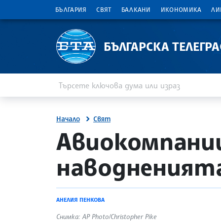
БЪЛГАРИЯ
СВЯТ
БАЛКАНИ
ИКОНОМИКА
ЛИ
БЪЛГАРСКА ТЕЛЕГР
Въведете ключова дума или израз
Търсене
Начало
Свят
site.bta
Авиокомпании
наводненията
АНЕЛИЯ ПЕНКОВА
Снимка: AP Photo/Christopher Pike