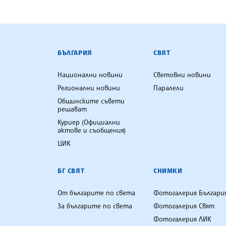
БЪЛГАРСКА ТЕЛЕГРАФНА АГ
БЪЛГАРИЯ
СВЯТ
Национални новини
Световни новини
Регионални новини
Паралели
Общинските съвети
решават
Куриер (Официални
актове и съобщения)
ЦИК
БГ СВЯТ
СНИМКИ
От българите по света
Фотогалерия Българи
За българите по света
Фотогалерия Свят
Фотогалерия ЛИК