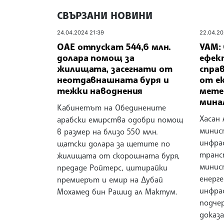
СВЪРЗАНИ НОВИНИ
24.04.2024 21:39
22.04.20
ОАЕ отпускат 544,6 млн.
УАМ: 
долара помощ за
ефек
жилищата, засегнати от
спра
неотдавнашната буря и
от е
тежки наводнения
мете
мина
Кабинетът на Обединените
Хасан 
арабски емирства одобри помощ
минис
в размер на близо 550 млн.
инфра
щатски долара за щетите по
транс
жилищата от скорошната буря,
минис
предаде Ройтерс, цитирайки
енерг
премиерът и емир на Дубай
инфра
Мохамед бин Рашид ал Мактум.
подче
доказ