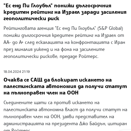
"Ес енд Пи Глоубъл" понижи дългосрочния
кредитен рейтинг на Израел заради засиления
геополитически риск
Рейтинговата агенция "Ес енд Пи Глоубъл" (S&P Global)
понижи дългосрочния кредитен рейтинг на Израел от
АА- до А+ след ескалацията на конфронтацията с Иран
през миналия уикенд и на фона на засилените
геополитически рискове, предаде Ройтерс.
18.04.2024 21:19
Очаква се САЩ да блокират искането на
палестинската автономия да получи статут
на пълноправен член на ООН
Съединените щати са против искането на
палестинската автономна власт да получи статут на
пълноправен член на ООН, заяви представител на
администрацията на президента Джо Байдън, цитиран
от Ройтерс.