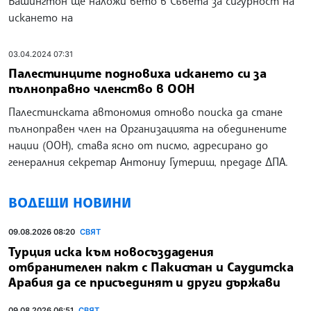
Вашингтон ще наложи вето в Съвета за сигурност на
искането на
03.04.2024 07:31
Палестинците подновиха искането си за
пълноправно членство в ООН
Палестинската автономия отново поиска да стане
пълноправен член на Организацията на обединените
нации (ООН), става ясно от писмо, адресирано до
генералния секретар Антониу Гутериш, предаде ДПА.
ВОДЕЩИ НОВИНИ
09.08.2026 08:20
СВЯТ
Турция иска към новосъздадения
отбранителен пакт с Пакистан и Саудитска
Арабия да се присъединят и други държави
09.08.2026 06:51
СВЯТ