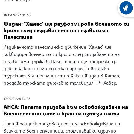
ХРОНО
18.04.2024 11:40
Фидан: "Хамас" ще разформирова военното си
крило след създаването на независима
Палестина
Радикалното палестинско движение "Хамас" ще
ликвидира военното си крило след създаването на
независима държава Палестина и ще продължи да
действа като политическа партия. Това заяви
турският външен министър Хакан Фидан в Катар,
предава турската държавна телевизия ТРТ-Хабер.
17.04.2024 14:28
АНСА: Папата призова към освобождаване на
военнопленниците и край на изтезанията
Папа Франциск призова днес към освобождаване на
всичките военнопленници, споменавайки изрично