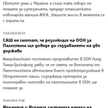
Светите земи и Украйна, а също така говори по
темата за изтезанията, предаде италианската
новинарска агенция АНСА. „Нашите мисли в момента са
с хората на
17.04.2024 05:23
САЩ не смятат, че резолюция на ООН за
Палестина ще доведе до създаването на две
държави
Американският постоянен представител в ООН Линд
Томас-Грийнфилд заяви, че не смята, че внесената от
Палестинската автономна власт проекторезолюция в
Обединените нации, съдържаща препоръка за
пълноправно членство на палестинците в ООН, ще
помогне за
15.04.2024 11:36
Ирландия и Испания застанаха начело на