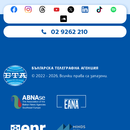
02 9262 210
БЪЛГАРСКА ТЕЛЕГРАФНА АГЕНЦИЯ
© 2022 - 2026, Всички права са запазени.
Българска телеграфна агенция
European Alliance of N
The Assocoation of the Balkan News Agencies S
MINDS Media Innovatio
European Newsroom