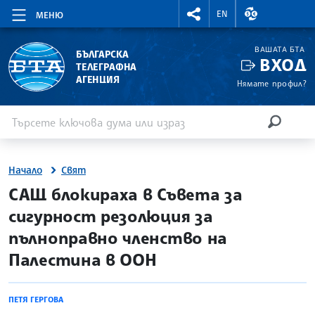
RIGHTMENU.SOCIAL
ВАЛУТНИ КУР
EN
МЕНЮ
ВАШАТА БТА
БЪЛГАРСКА
ВХОД
ТЕЛЕГРАФНА
АГЕНЦИЯ
Нямате профил?
Въведете ключова дума или израз
Търсене
ТЪРСЕН
Начало
Свят
site.bta
САЩ блокираха в Съвета за
сигурност резолюция за
пълноправно членство на
Палестина в ООН
ПЕТЯ ГЕРГОВА