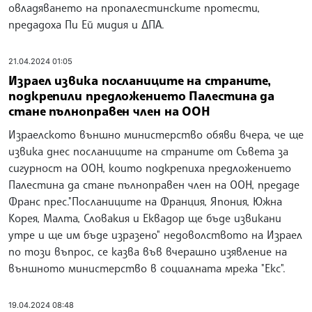
овладяването на пропалестинските протести,
предадоха Пи Ей мидия и ДПА.
21.04.2024 01:05
Израел извика посланиците на страните,
подкрепили предложението Палестина да
стане пълноправен член на ООН
Израелското външно министерство обяви вчера, че ще
извика днес посланиците на страните от Съвета за
сигурност на ООН, които подкрепиха предложението
Палестина да стане пълноправен член на ООН, предаде
Франс прес."Посланиците на Франция, Япония, Южна
Корея, Малта, Словакия и Еквадор ще бъде извикани
утре и ще им бъде изразено" недоволството на Израел
по този въпрос, се казва във вчерашно изявление на
външното министерство в социалната мрежа "Екс".
19.04.2024 08:48