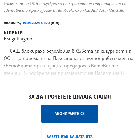
Символът на ООН е изобразен на сградата на секретарията на
световната организация в Ню Йорк. Снимка: АП/ John Minchillo
НЮ ЙОРК,
19.04.2024 01:20
(БТА)
ЕТИКЕТИ
Близък изток
САЩ блокираха резолюция в Съвета за сигурност на
ООН за приемане на Палестина за пълноправен член на
световната организация, предадоха световните
агенции. В подкрепа на приемането на Палестина в
ООН като пълноправен член гласуваха 12 членове на
/ПГ/
ЗА ДА ПРОЧЕТЕТЕ ЦЯЛАТА СТАТИЯ
АБОНИРАЙТЕ СЕ
ВЛЕЗТЕ ВЪВ ВАШАТА БТА