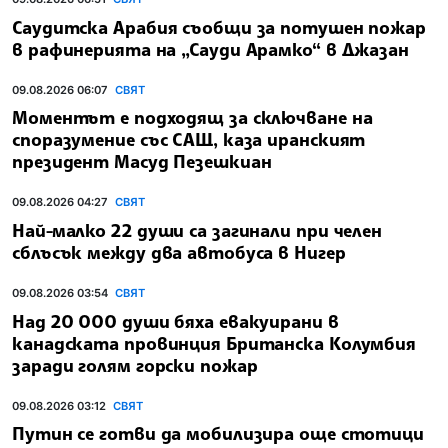
Саудитска Арабия съобщи за потушен пожар
в рафинерията на „Сауди Арамко“ в Джазан
09.08.2026 06:07
СВЯТ
Моментът е подходящ за сключване на
споразумение със САЩ, каза иранският
президент Масуд Пезешкиан
09.08.2026 04:27
СВЯТ
Най-малко 22 души са загинали при челен
сблъсък между два автобуса в Нигер
09.08.2026 03:54
СВЯТ
Над 20 000 души бяха евакуирани в
канадската провинция Британска Колумбия
заради голям горски пожар
09.08.2026 03:12
СВЯТ
Путин се готви да мобилизира още стотици