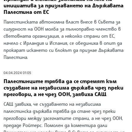
инициатива за признаването на Държавата
Палестина от ЕС
Палестинската автономна власт внесе в Съвета за
сигурност на ООН молба за пълноправно членство в
световната организация, а няколко страни от ЕС,
начело с Ирландия и Испания, се обединиха в опит да
прокарат искането си блокът да признае Държавата
Палестина.
04.04.2024 01:05
Палестинците трябва да се стремят към
създаване на независима държава чрез преки
преговори, а не чрез ООН, заявиха САЩ
САЩ заявиха, че създаването на независима
палестинска държава трябва да стане чрез преки
преговори между засегнатите страни, а не чрез ООН,
предаде Ройтерс. Помолен да коментира дали