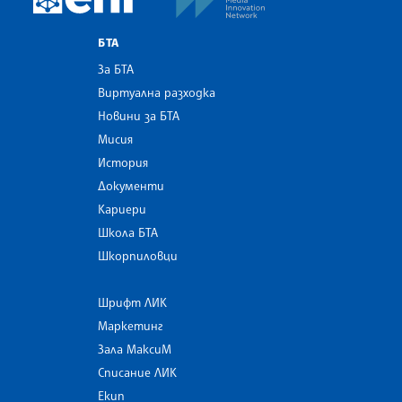
БТА
За БТА
Виртуална разходка
Новини за БТА
Мисия
История
Документи
Кариери
Школа БТА
Шкорпиловци
Шрифт ЛИК
Маркетинг
Зала МаксиМ
Списание ЛИК
Екип