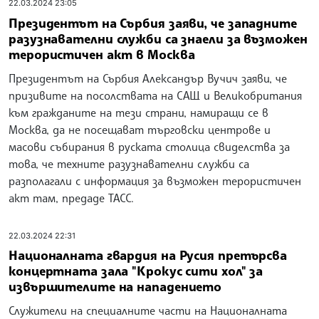
22.03.2024 23:05
Президентът на Сърбия заяви, че западните
разузнавателни служби са знаели за възможен
терористичен акт в Москва
Президентът на Сърбия Александър Вучич заяви, че
призивите на посолствата на САЩ и Великобритания
към гражданите на тези страни, намиращи се в
Москва, да не посещават търговски центрове и
масови събирания в руската столица свиделства за
това, че техните разузнавателни служби са
разполагали с информация за възможен терористичен
акт там, предаде ТАСС.
22.03.2024 22:31
Националната гвардия на Русия претърсва
концертната зала "Крокус сити хол" за
извършителите на нападението
Служители на специалните части на Националната