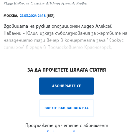
Юлия Навална. Снимка: АП/Jean-Francois Badias
МОСКВА,
22.03.2024 21:48
(БТА)
Вдовицата на руския опозиционен лидер Алексей
Навални - Юлия, изказа съболезнования за жертвите на
нападението тази вечер в концертната зала "Крокус
сити хол" в града в Подмосковието Красногорск,
предаде Ройтерс.
/ГГ/
ЗА ДА ПРОЧЕТЕТЕ ЦЯЛАТА СТАТИЯ
АБОНИРАЙТЕ СЕ
ВЛЕЗТЕ ВЪВ ВАШАТА БТА
Продължете да четете с абонамент