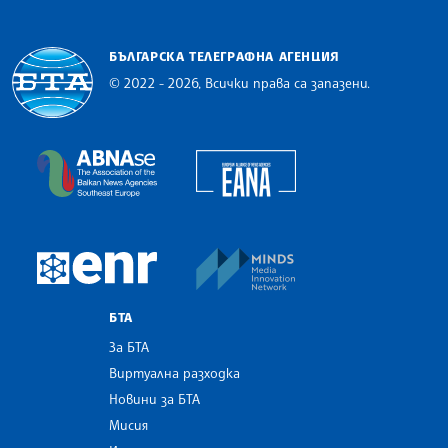
БЪЛГАРСКА ТЕЛЕГРАФНА АГЕНЦИЯ
© 2022 - 2026, Всички права са запазени.
Българска телеграфна агенция
European Alliance of N
The Assocoation of the Balkan News Agencies S
MINDS Media Innovatio
European Newsroom
БТА
За БТА
Виртуална разходка
Новини за БТА
Мисия