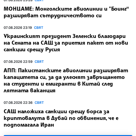
07.08.2026 23:28
СВЯТ
МОНЦАМЕ: Монголските авиолинии и "Боинг“
разширяват сътрудничеството си
07.08.2026 23:19
СВЯТ
Украинският президент Зеленски благодари
на Сената на САЩ за приетия пакет от нови
санкции срещу Русия
07.08.2026 22:59
СВЯТ
АПП: Пакистанските авиолинии разширяват
капацитета си, за да улеснят завръщането
на студенти и емигранти в Китай след
лятната ваканция
07.08.2026 22:36
СВЯТ
САЩ наложиха санкции срещу борса за
криптовалута в Дубай по обвинения, че е
подпомагала Иран