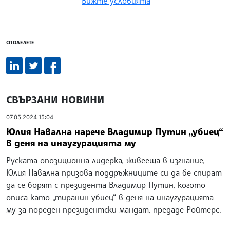
Вижте условията
СПОДЕЛЕТЕ
СВЪРЗАНИ НОВИНИ
07.05.2024 15:04
Юлия Навална нарече Владимир Путин „убиец“
в деня на инаугурацията му
Руската опозиционна лидерка, живееща в изгнание,
Юлия Навална призова поддръжниците си да бе спират
да се борят с президента Владимир Путин, когото
описа като „тиранин убиец“ в деня на инаугурацията
му за пореден президентски мандат, предаде Ройтерс.