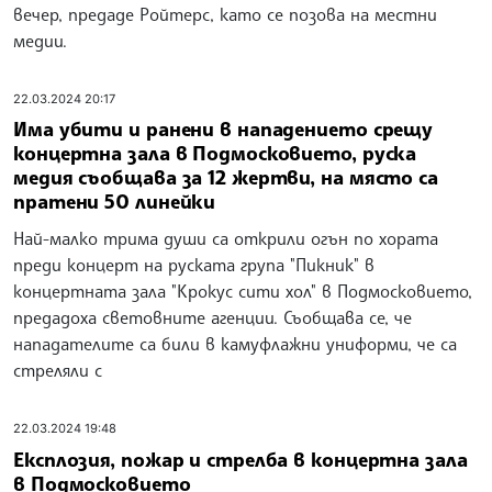
вечер, предаде Ройтерс, като се позова на местни
медии.
22.03.2024 20:17
Има убити и ранени в нападението срещу
концертна зала в Подмосковието, руска
медия съобщава за 12 жертви, на място са
пратени 50 линейки
Най-малко трима души са открили огън по хората
преди концерт на руската група "Пикник" в
концертната зала "Крокус сити хол" в Подмосковието,
предадоха световните агенции. Съобщава се, че
нападателите са били в камуфлажни униформи, че са
стреляли с
22.03.2024 19:48
Експлозия, пожар и стрелба в концертна зала
в Подмосковието