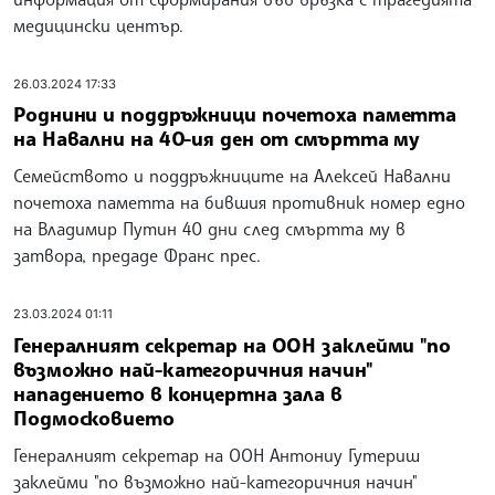
медицински център.
26.03.2024 17:33
Роднини и поддръжници почетоха паметта
на Навални на 40-ия ден от смъртта му
Семейството и поддръжниците на Алексей Навални
почетоха паметта на бившия противник номер едно
на Владимир Путин 40 дни след смъртта му в
затвора, предаде Франс прес.
23.03.2024 01:11
Генералният секретар на ООН заклейми "по
възможно най-категоричния начин"
нападението в концертна зала в
Подмосковието
Генералният секретар на ООН Антониу Гутериш
заклейми "по възможно най-категоричния начин"