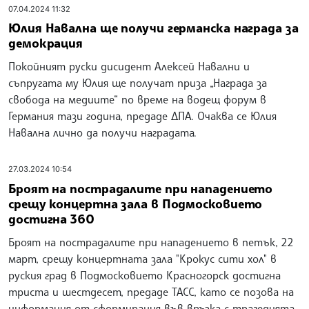
07.04.2024 11:32
Юлия Навална ще получи германска награда за
демокрация
Покойният руски дисидент Алексей Навални и
съпругата му Юлия ще получат приза „Награда за
свобода на медиите“ по време на водещ форум в
Германия тази година, предаде ДПА. Очаква се Юлия
Навална лично да получи наградата.
27.03.2024 10:54
Броят на пострадалите при нападението
срещу концертна зала в Подмосковието
достигна 360
Броят на пострадалите при нападението в петък, 22
март, срещу концертната зала "Крокус сити хол" в
руския град в Подмосковието Красногорск достигна
триста и шестдесет, предаде ТАСС, като се позова на
информация от сформирания във връзка с трагедията