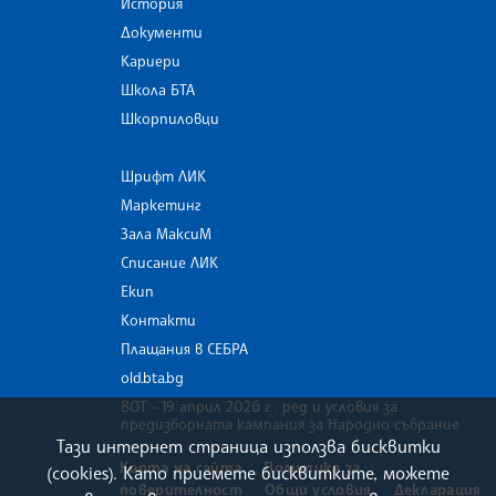
История
Документи
Кариери
Школа БТА
Шкорпиловци
Шрифт ЛИК
Маркетинг
Зала МаксиМ
Списание ЛИК
Екип
Контакти
Плащания в СЕБРА
old.bta.bg
ВОТ - 19 април 2026 г . ред и условия за
предизборната кампания за Народно събрание
Тази интернет страница използва бисквитки
Карта на сайта
Политика за
(cookies). Като приемете бисквитките, можете
поверителност
Общи условия
Декларация