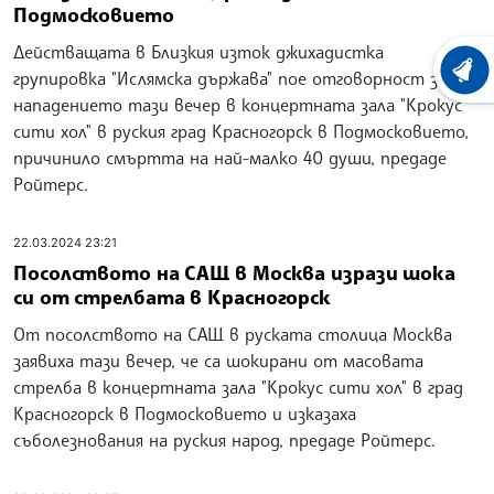
Подмосковието
Действащата в Близкия изток джихадистка
ХРОНО
групировка "Ислямска държава" пое отговорност за
нападението тази вечер в концертната зала "Крокус
сити хол" в руския град Красногорск в Подмосковието,
причинило смъртта на най-малко 40 души, предаде
Ройтерс.
22.03.2024 23:21
Посолството на САЩ в Москва изрази шока
си от стрелбата в Красногорск
От посолството на САЩ в руската столица Москва
заявиха тази вечер, че са шокирани от масовата
стрелба в концертната зала "Крокус сити хол" в град
Красногорск в Подмосковието и изказаха
съболезнования на руския народ, предаде Ройтерс.