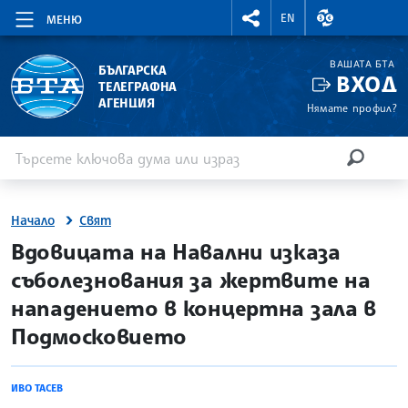
RIGHTMENU.SOCIAL
ВАЛУТНИ КУР
EN
МЕНЮ
ВАШАТА БТА
БЪЛГАРСКА
ВХОД
ТЕЛЕГРАФНА
АГЕНЦИЯ
Нямате профил?
Въведете ключова дума или израз
Търсене
ТЪРСЕН
Начало
Свят
site.bta
Вдовицата на Навални изказа
съболезнования за жертвите на
нападението в концертна зала в
Подмосковието
ИВО ТАСЕВ