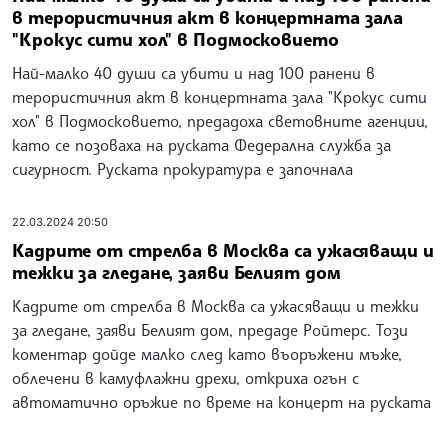
в терористичния акт в концертната зала
"Крокус сити хол" в Подмосковието
Най-малко 40 души са убити и над 100 ранени в
терористичния акт в концертната зала "Крокус сити
хол" в Подмосковието, предадоха световните агенции,
като се позоваха на руската Федерална служба за
сигурност. Руската прокуратура е започнала
22.03.2024 20:50
Кадрите от стрелба в Москва са ужасяващи и
тежки за гледане, заяви Белият дом
Кадрите от стрелба в Москва са ужасяващи и тежки
за гледане, заяви Белият дом, предаде Ройтерс. Този
коментар дойде малко след като въоръжени мъже,
облечени в камуфлажни дрехи, откриха огън с
автоматично оръжие по време на концерт на руската