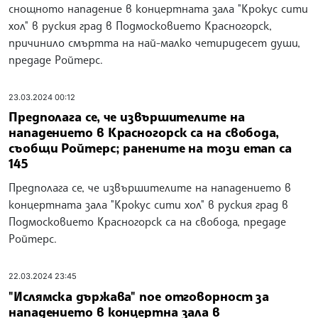
снощното нападение в концертната зала "Крокус сити
хол" в руския град в Подмосковието Красногорск,
причинило смъртта на най-малко четиридесет души,
предаде Ройтерс.
23.03.2024 00:12
Предполага се, че извършителите на
нападението в Красногорск са на свобода,
съобщи Ройтерс; ранените на този етап са
145
Предполага се, че извършителите на нападението в
концертната зала "Крокус сити хол" в руския град в
Подмосковието Красногорск са на свобода, предаде
Ройтерс.
22.03.2024 23:45
"Ислямска държава" пое отговорност за
нападението в концертна зала в