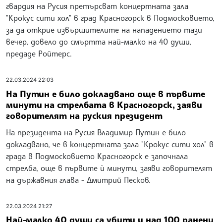
гвардия на Русия претърсват концертната зала
"Крокус сити хол" в град Красногорск в Подмосковието,
за да открие извършителите на нападението тази
вечер, довело до смъртта най-малко на 40 души,
предаде Ройтерс.
22.03.2024 22:03
На Путин е било докладвано още в първите
минути на стрелбата в Красногорск, заяви
говорителят на руския президент
На президента на Русия Владимир Путин е било
докладвано, че в концертната зала "Крокус сити хол" в
града в Подмосковието Красногорск е започнала
стрелба, още в първите ѝ минути, заяви говорителят
на държавния глава - Дмитрий Песков.
22.03.2024 21:27
Най-малко 40 души са убити и над 100 ранени