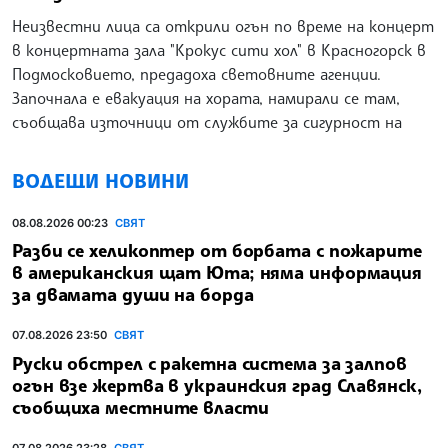
Неизвестни лица са открили огън по време на концерт
в концертната зала "Крокус сити хол" в Красногорск в
Подмосковието, предадоха световните агенции.
Започнала е евакуация на хората, намирали се там,
съобщава източници от службите за сигурност на
ВОДЕЩИ НОВИНИ
08.08.2026 00:23
СВЯТ
Разби се хеликоптер от борбата с пожарите
в американския щат Юта; няма информация
за двамата души на борда
07.08.2026 23:50
СВЯТ
Руски обстрел с ракетна система за залпов
огън взе жертва в украинския град Славянск,
съобщиха местните власти