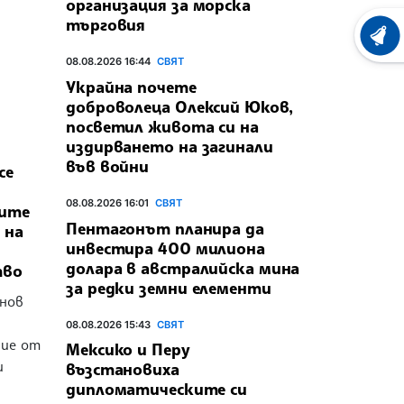
организация за морска
търговия
ХРОНО
08.08.2026 16:44
СВЯТ
Украйна почете
доброволеца Олексий Юков,
посветил живота си на
издирването на загинали
във войни
се
08.08.2026 16:01
СВЯТ
ните
Пентагонът планира да
 на
инвестира 400 милиона
долара в австралийска мина
тво
за редки земни елементи
 нов
08.08.2026 15:43
СВЯТ
ние от
Мексико и Перу
и
възстановиха
дипломатическите си