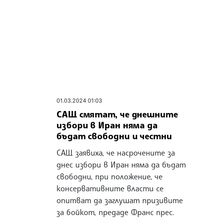
01.03.2024 01:03
САЩ смятат, че днешните
избори в Иран няма да
бъдат свободни и честни
САЩ заявиха, че насрочените за
днес избори в Иран няма да бъдат
свободни, при положение, че
консервативните власти се
опитват да заглушат призивите
за бойкот, предаде Франс прес.