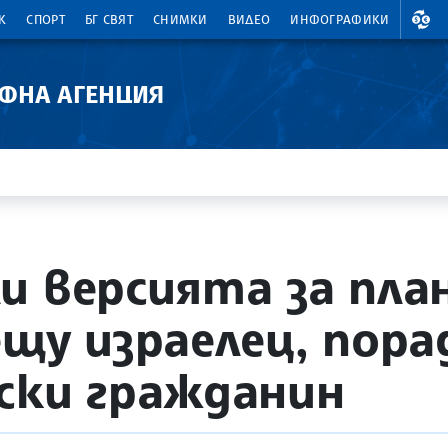
ВАЛ
К
СПОРТ
БГ СВЯТ
СНИМКИ
ВИДЕО
ИНФОГРАФИКИ
АФНА АГЕНЦИЯ
и версията за пла
ещу израелец, пор
ски гражданин