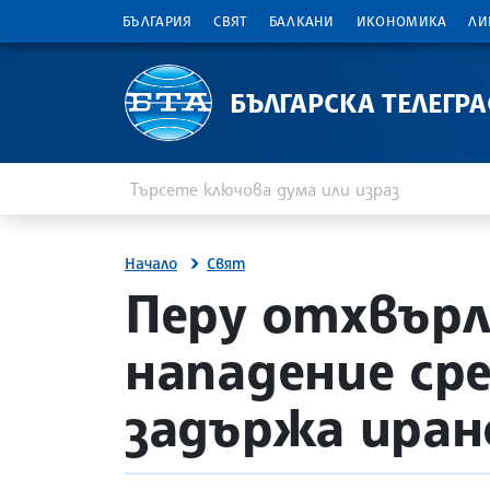
БЪЛГАРИЯ
СВЯТ
БАЛКАНИ
ИКОНОМИКА
ЛИ
БЪЛГАРСКА ТЕЛЕГР
Въведете ключова дума или израз
Търсене
Начало
Свят
site.bta
Перу отхвърл
нападение ср
задържа иран