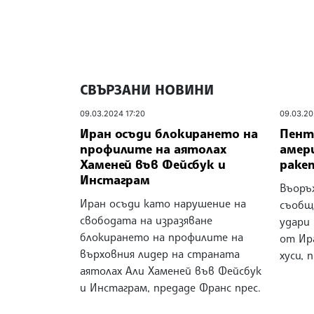
СВЪРЗАНИ НОВИНИ
09.03.2024 17:20
09.03.20
Иран осъди блокирането на
Пент
профилите на аятолах
амер
Хаменей във Фейсбук и
раке
Инстаграм
Въоръ
Иран осъди като нарушение на
съобщи
свободата на изразяване
удари
блокирането на профилите на
от Ир
върховния лидер на страната
хуси, 
аятолах Али Хаменей във Фейсбук
и Инстаграм, предаде Франс прес.