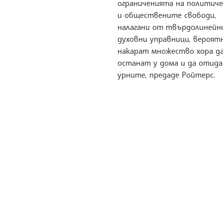
ограниченията на политич
и обществените свободи,
налагани от твърдолинейн
духовни управници, вероят
накарат множество хора д
останат у дома и да отид
урните, предаде Ройтерс.