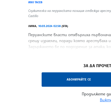
ИВО ТАСЕВ
Служителка на перуанската полиция отвежда арестув
Castillo
ЛИМА,
10.03.2024 02:58
(БТА)
Перуанските власти отхвърлиха първоначал
срещу израелец, поради която арестуваха и
Задържането бе по подозрение за атака, к
предстоящия форум на Азиатско-тихоокеан
/ИТ/
ЗА ДА ПРОЧЕТ
АБОНИРАЙТЕ СЕ
Продължете да
Вижте