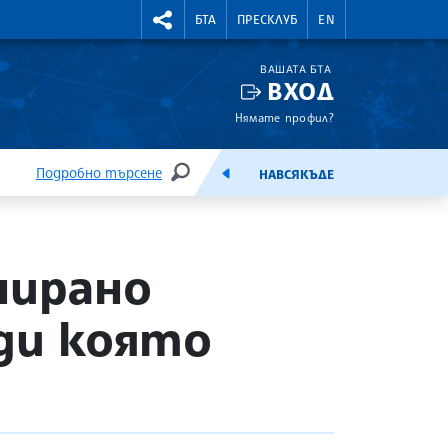
УТНИ КУРСОВЕ
RIGHTMENU.SOCIAL
БТА
ПРЕСКЛУБ
EN
ВАШАТА БТА
ВХОД
Нямате профил?
Подробно търсене
НАВСЯКЪДЕ
ТЪРСЕНЕ
ЕМИСИЯ
нирано
ади която