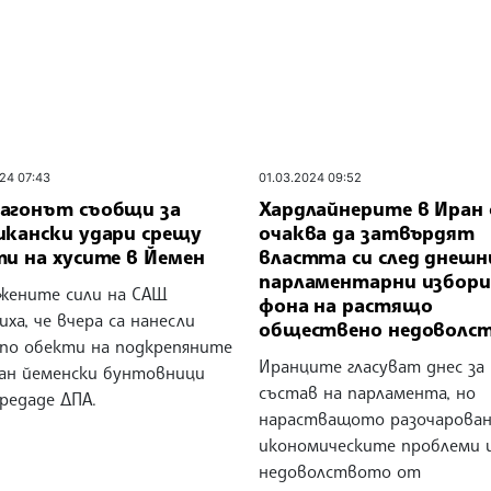
24 07:43
01.03.2024 09:52
агонът съобщи за
Хардлайнерите в Иран 
икански удари срещу
очаква да затвърдят
ти на хусите в Йемен
властта си след днеш
парламентарни избори
жените сили на САЩ
фона на растящо
ха, че вчера са нанесли
обществено недоволс
 по обекти на подкрепяните
Иранците гласуват днес за
ан йеменски бунтовници
състав на парламента, но
предаде ДПА.
нарастващото разочарова
икономическите проблеми 
недоволството от