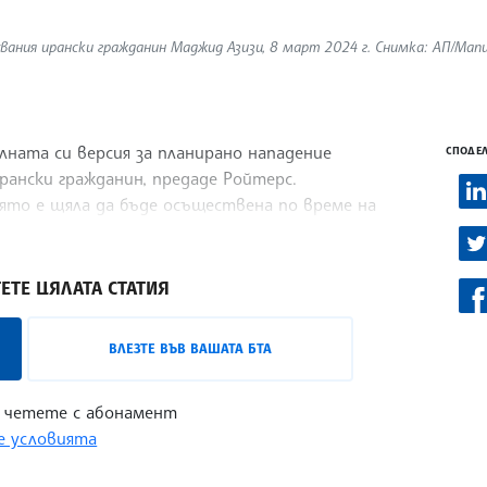
ания ирански гражданин Маджид Азизи, 8 март 2024 г. Снимка: АП/Manu
ната си версия за планирано нападение
СПОДЕЛ
рански гражданин, предаде Ройтерс.
оято е щяла да бъде осъществена по време на
ското икономическо сътрудничество (АПЕК).
ЕТЕ ЦЯЛАТА СТАТИЯ
ВЛЕЗТЕ ВЪВ ВАШАТА БТА
 четете с абонамент
 условията