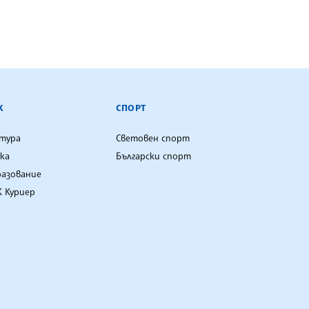
К
СПОРТ
лтура
Световен спорт
ка
Български спорт
разование
 Куриер