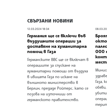
СВЪРЗАНИ НОВИНИ
12.03.2024 18:34
08.03.20
Германия ще се включи във
Броя
въздушните операции за
окто
доставяне на хуманитарна
пале
помощ в Газа
000 
конт
Германските ВВС ще се включат в
мест
операциите за спускане на
Минис
хуманитарни помощи от въздуха
здрав
в ивицата Газа по искане на
Газа, 
външното министерство в
обяви,
Берлин, предаде Ройтерс, като се
убити
позова на източници от
опера
германското правителство.
терит