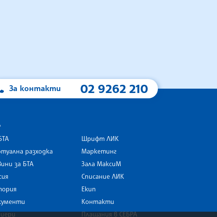
02 9262 210
За контакти
А
БТА
Шрифт ЛИК
туална разходка
Маркетинг
ини за БТА
Зала МаксиМ
rk
сия
Списание ЛИК
тория
Екип
кументи
Контакти
риери
Плащания в СЕБРА