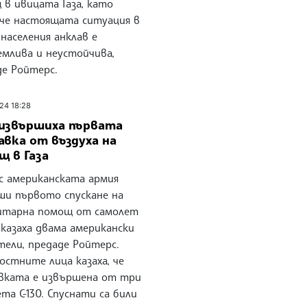
 в ивицата Газа, като
 че настоящата ситуация в
населения анклав е
емлива и неустойчива,
де Ройтерс.
24 18:28
извършиха първата
авка от въздуха на
щ в Газа
американската армия
ши първото спускане на
итарна помощ от самолет
, казаха двама американски
тели, предаде Ройтерс.
остните лица казаха, че
вката е извършена от три
та C-130. Спуснати са били