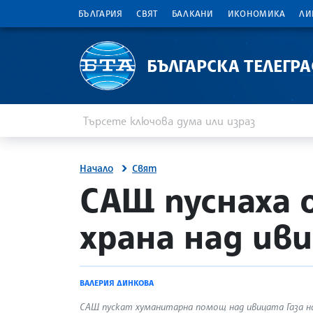
БЪЛГАРИЯ
СВЯТ
БАЛКАНИ
ИКОНОМИКА
ЛИ
БЪЛГАРСКА ТЕЛЕГР
Въведете ключова дума или израз
Търсене
Начало
Свят
site.bta
САЩ пуснаха 
храна над ив
ВАЛЕРИЯ ДИНКОВА
САЩ пускат хуманитарна помощ над ивицата Газа на