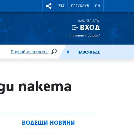
УТНИ КУРСОВЕ
RIGHTMENU.SOCIAL
БТА
ПРЕСКЛУБ
EN
ВАШАТА БТА
ВХОД
Нямате профил?
Подробно търсене
НАВСЯКЪДЕ
ТЪРСЕНЕ
ЕМИСИЯ
яди пакета
ВОДЕЩИ НОВИНИ