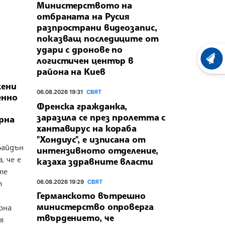
Министерството на
отбраната на Русия
разпространи видеозапис,
показващ последиците от
удари с дронове по
логистичен център в
ХРОНО
района на Киев
жени
06.08.2026 19:31
СВЯТ
енно
Френска гражданка,
заразила се през пролетта с
рна
хантавирус на кораба
"Хондиус", е изписана от
Байдън
интензивното отделение,
, че е
казаха здравните власти
те
06.08.2026 19:29
СВЯТ
т
Германското вътрешно
министерство опроверга
рна
твърдението, че
я