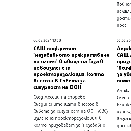
война
ислям
достиг
прес.
06.03.2024 10:56
05.03.20
САЩ подкрепят
Държ
"незабавното прекратяване
САЩ 
на огъня" в ивицата Газа в
призо
новоизменена
"вси
проекторезолюция, която
за у
внесоха в Съвета за
помо
сигурност на ООН
Държа
След месеци на спорове
Съеди
Съединените щати внесоха в
Блинкъ
Съвета за сигурност на ООН (СЗС)
използ
изменена проекторезолюция, в
възмо
която призовават за "незабавно
доста