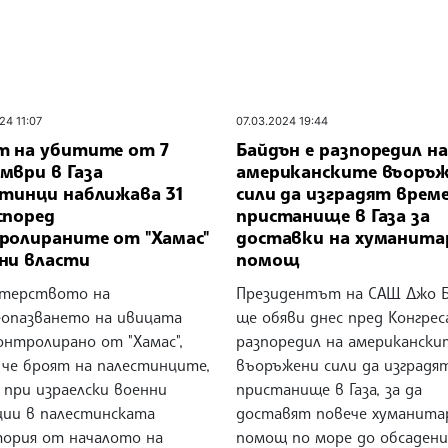
24 11:07
07.03.2024 19:44
т на убитите от 7
Байдън е разпоредил на
мври в Газа
американските въоръ
стинци наближава 31
сили да изградят врем
според
пристанище в Газа за
ролираните от "Хамас"
доставки на хуманита
ни власти
помощ
терството на
Президентът на САЩ Джо 
еопазването на ивицата
ще обяви днес пред Конгреса
контролирано от "Хамас",
разпоредил на американски
 че броят на палестинците,
въоръжени сили да изградя
 при израелски военни
пристанище в Газа, за да
ции в палестинската
доставят повече хуманита
ория от началото на
помощ по море до обсадени