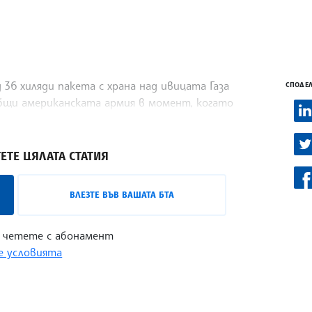
36 хиляди пакета с храна над ивицата Газа
СПОДЕЛ
общи американската армия в момент, когато
уманитарната криза в района, предаде АФП.
ЕТЕ ЦЯЛАТА СТАТИЯ
ВЛЕЗТЕ ВЪВ ВАШАТА БТА
 четете с абонамент
 условията