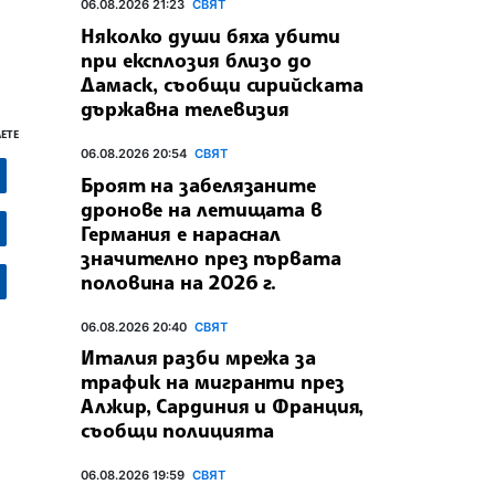
06.08.2026 21:23
СВЯТ
Няколко души бяха убити
при експлозия близо до
Дамаск, съобщи сирийската
държавна телевизия
ЕТЕ
06.08.2026 20:54
СВЯТ
Броят на забелязаните
дронове на летищата в
Германия е нараснал
значително през първата
половина на 2026 г.
06.08.2026 20:40
СВЯТ
Италия разби мрежа за
трафик на мигранти през
Алжир, Сардиния и Франция,
съобщи полицията
06.08.2026 19:59
СВЯТ