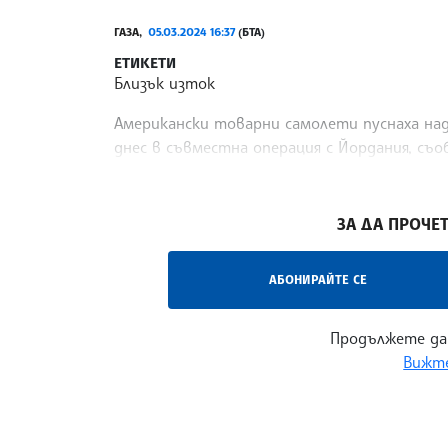
ГАЗА,
05.03.2024 16:37
(БТА)
ЕТИКЕТИ
Близък изток
Американски товарни самолети пуснаха над 
днес в съвместна операция с Йордания, съ
международната общност се бори да спре х
/ДИ/
ЗА ДА ПРОЧЕТ
АБОНИРАЙТЕ СЕ
Продължете да
Вижте