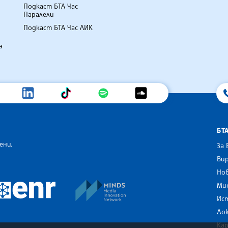
Подкаст БТА Час
Паралели
Подкаст БТА Час ЛИК
а
БТ
ени.
За 
Вир
Нов
an Alliance of News Agencies
MINDS Media Innovation Netwo
 News Agencies Southeast Europe
Ми
European Newsroom
Ис
До
Ка