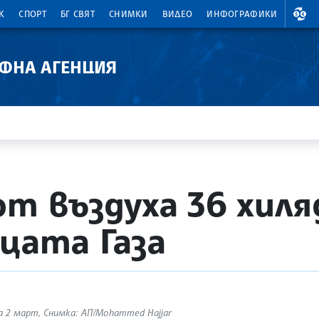
ВАЛ
К
СПОРТ
БГ СВЯТ
СНИМКИ
ВИДЕО
ИНФОГРАФИКИ
АФНА АГЕНЦИЯ
от въздуха 36 хил
ицата Газа
 2 март, Снимка: АП/Mohammed Hajjar