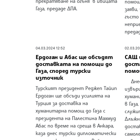
прекратяване на огъня" в ивицата
помощ
Газа, предаде ДПА.
заяви,
гъсто 
непри
преда
04.03.2024 12:52
02.03.20
Ердоган и Абас ще обсъдят
САЩ 
доставката на помощи до
дост
Газа, според турски
помо
източник
Днес 
Турският президент Реджеп Тайип
извър
Ердоган ще обсъди усилията на
хуман
Турция за доставка на
в Газа
хуманитарна помощ до Газа с
служи
президента на Палестина Махмуд
Длъжн
Абас по време на среща в Анкара,
доста
каза днес турски дипломатически
самоле