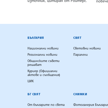
източник, цитиран от Ройтерс.
повеч
БЪЛГАРСКА ТЕЛЕГРАФНА АГ
БЪЛГАРИЯ
СВЯТ
Национални новини
Световни новини
Регионални новини
Паралели
Общинските съвети
решават
Куриер (Официални
актове и съобщения)
ЦИК
БГ СВЯТ
СНИМКИ
От българите по света
Фотогалерия Българи