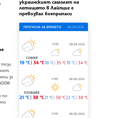
украинският самолет на
и
летището в Лайпциг е
превозвал боеприпаси
ПРОГНОЗА ЗА ВРЕМЕТО
06.08.2026
УТРЕ
08.08.2026
ое
СОФИЯ
19 °C
34 °C
18 °C
35 °C
19 °C
34 °C
 този
олет,
мощ за
УТРЕ
08.08.2026
А400М
ПЛОВДИВ
 по-
21 °C
38 °C
21 °C
38 °C
22 °C
38 °C
ато
УТРЕ
08.08.2026