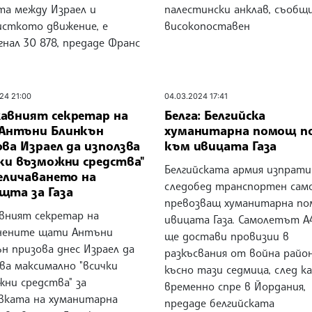
та между Израел и
палестински анклав, съобщ
исткото движение, е
високопоставен
нал 30 878, предаде Франс
24 21:00
04.03.2024 17:41
авният секретар на
Белга: Белгийска
Антъни Блинкън
хуманитарна помощ п
ва Израел да използва
към ивицата Газа
чки възможни средства"
Белгийската армия изпрати
величаването на
следобед транспортен сам
щта за Газа
превозващ хуманитарна по
вният секретар на
ивицата Газа. Самолетът 
нените щати Антъни
ще достави провизии в
н призова днес Израел да
разкъсвания от война район
ва максимално "всички
късно тази седмица, след к
жни средства" за
временно спре в Йордания,
вката на хуманитарна
предаде белгийската