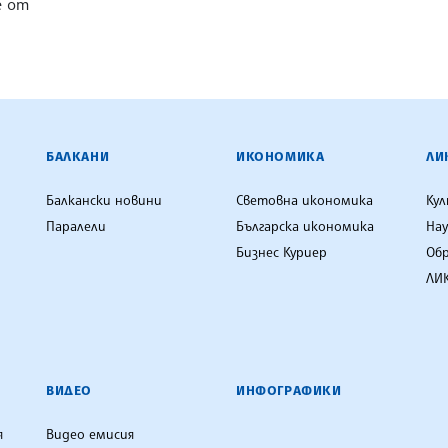
е от
ЕНЦИЯ
БАЛКАНИ
ИКОНОМИКА
ЛИ
Балкански новини
Световна икономика
Ку
Паралели
Българска икономика
Нау
Бизнес Куриер
Об
ЛИК
ВИДЕО
ИНФОГРАФИКИ
я
Видео емисия