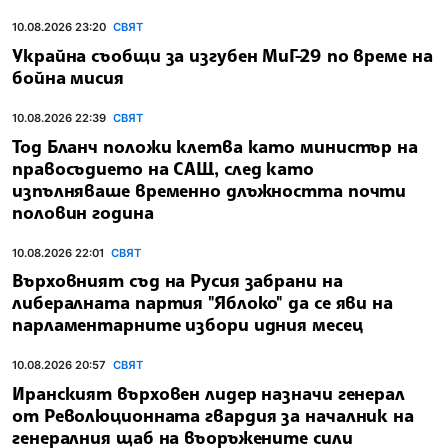
10.08.2026 23:20
СВЯТ
Украйна съобщи за изгубен МиГ-29 по време на
бойна мисия
10.08.2026 22:39
СВЯТ
Тод Бланч положи клетва като министър на
правосъдието на САЩ, след като
изпълняваше временно длъжността почти
половин година
10.08.2026 22:01
СВЯТ
Върховният съд на Русия забрани на
либералната партия "Яблоко" да се яви на
парламентарните избори идния месец
10.08.2026 20:57
СВЯТ
Иранският върховен лидер назначи генерал
от Революционната гвардия за началник на
генералния щаб на въоръжените сили