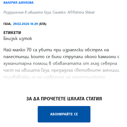
ВАЛЕРИЯ ДИНКОВА
Разрушения в ивицата Газа, Снимка: АП/Fatima Shbair
ГАЗА,
29.02.2024 14:29
(БТА)
ЕТИКЕТИ
Близък изток
Най-малко 70 са убити при израелски обстрел на
палестинци, които се били струпали около камиони с
хуманитарна помощ в обхванатата от глад северна
част на ивицата Газа, предадоха световните агенции,
позовавайки се на изявление на палестинското
министерство на здравеопазването.
/ПГ/
ЗА ДА ПРОЧЕТЕТЕ ЦЯЛАТА СТАТИЯ
АБОНИРАЙТЕ СЕ