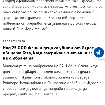
Според официални представители от Газа израелските
сили вчера са открили огън срещу множество, която се
било събрало близо до няколко камиона с помощи в
град Газа, но израелските военни твърдят, че
повечето от жертвите са загинали при блъсканица,
пише в. "Ню Йорк таймс".
29.02.2024 19:20
Над 25 000 жени и деца са убити от Израел в
ивицата Газа, каза американският министър
ХРОНО
на отбраната
Министърът на отбраната на САЩ Лойд Остин каза
днес, че над двадесет и пет хиляди жени и деца са
убити от Израел от 7 октомври насам, предаде
Ройтерс. Началникът на Пентагона добави, че Израел е
способен и е задължен да направи повече, за да
предпази цивилните в анклава.