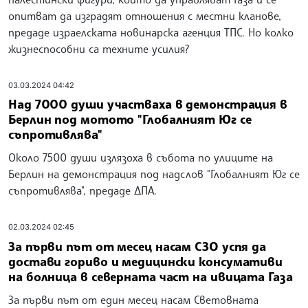
опитват да изградят отношения с местни кланове,
предаде израелската новинарска агенция ТПС. Но колко
жизнеспособни са техните усилия?
03.03.2024 04:42
Над 7000 души участваха в демонстрация в
Берлин под мотото "Глобалният Юг се
съпротивлява"
Около 7500 души излязоха в събота по улиците на
Берлин на демонстрация под надслов "Глобалният Юг се
съпротивлява", предаде ДПА.
02.03.2024 02:45
За първи път от месец насам СЗО успя да
достави гориво и медицински консумативи
на болница в северната част на ивицата Газа
За първи път от един месец насам Световната