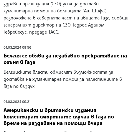
здравна организация (СЗО) успя да достави
хуманитарна помощ на болницата "Аш Шифа",
разположена в северната част на ивицата Газа, съобщи
генералният директор на СЗО Тедрос Аданом
Гебрейесус, предаде ТАСС.
01.03.2024 09:56
Белгия се обяви за незабавно прекратяване на
огъня в Газа
Белгийските власти обмислят възможността за
доставка на хуманитарна помощ за палестинците в
Газа по въздух.
01.03.2024 09:21
Американски и британски издания
коментират смъртните случаи в Газа по
време на раздаване на помощи вчера