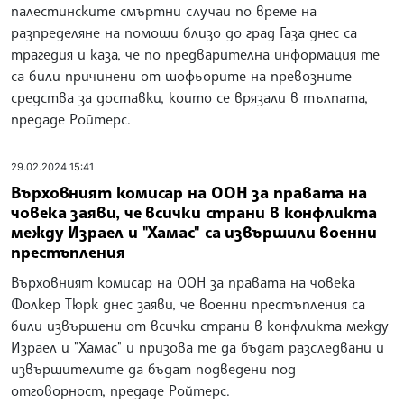
палестинските смъртни случаи по време на
разпределяне на помощи близо до град Газа днес са
трагедия и каза, че по предварителна информация те
са били причинени от шофьорите на превозните
средства за доставки, които се врязали в тълпата,
предаде Ройтерс.
29.02.2024 15:41
Върховният комисар на ООН за правата на
човека заяви, че всички страни в конфликта
между Израел и "Хамас" са извършили военни
престъпления
Върховният комисар на ООН за правата на човека
Фолкер Тюрк днес заяви, че военни престъпления са
били извършени от всички страни в конфликта между
Израел и "Хамас" и призова те да бъдат разследвани и
извършителите да бъдат подведени под
отговорност, предаде Ройтерс.