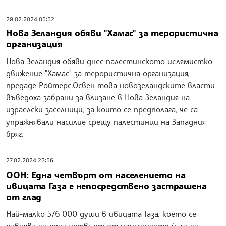
29.02.2024 05:52
Нова Зеландия обяви "Хамас" за терористична
организация
Нова Зеландия обяви днес палестинското ислямистко
движение "Хамас" за терористична организация,
предаде Ройтерс.Освен това новозеландските власти
въведоха забрани за влизане в Нова Зеландия на
израелски заселници, за които се предполага, че са
упражнявали насилие срещу палестинци на Западния
бряг.
27.02.2024 23:56
ООН: Една четвърт от населението на
ивицата Газа е непосредствено застрашена
от глад
Най-малко 576 000 души в ивицата Газа, което се
равнява на една четвърт от населението ѝ, са на