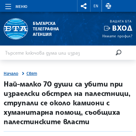
RIGHTMENU.SOCIAL
ВАЛУТНИ КУР
EN
МЕНЮ
ВАШАТА БТА
БЪЛГАРСКА
ВХОД
ТЕЛЕГРАФНА
АГЕНЦИЯ
Нямате профил?
Въведете ключова дума или израз
Търсене
ТЪРСЕН
Начало
Свят
site.bta
Най-малко 70 души са убити при
израелски обстрел на палестници,
струпали се около камиони с
хуманитарна помощ, съобщиха
палестинските власти