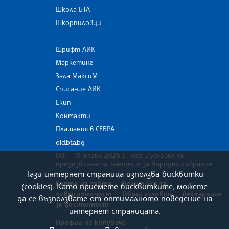
Школа БТА
Шкорпиловци
Шрифт ЛИК
Маркетинг
Зала МаксиМ
Списание ЛИК
Екип
Контакти
Плащания в СЕБРА
old.bta.bg
ВОТ - 19 април 2026 г . ред и условия за
предизборната кампания за Народно събрание
Тази интернет страница използва бисквитки
Карта на сайта
Политика за
(cookies). Като приемете бисквитките, можете
поверителност
Общи условия
Декларация
да се възползвате от оптималното поведение на
за достъпност
интернет страницата.
Профил на купувача