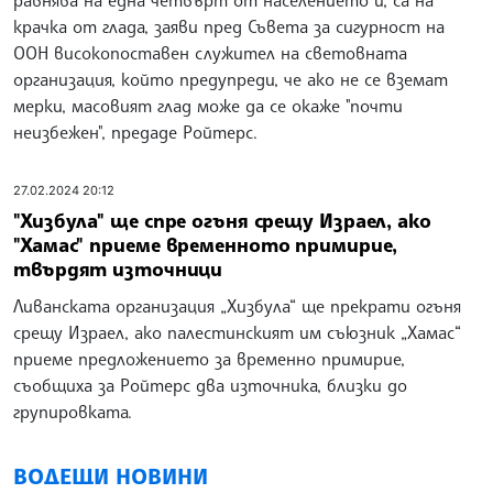
крачка от глада, заяви пред Съвета за сигурност на
ООН високопоставен служител на световната
организация, който предупреди, че ако не се вземат
мерки, масовият глад може да се окаже "почти
неизбежен", предаде Ройтерс.
27.02.2024 20:12
"Хизбула" ще спре огъня срещу Израел, ако
"Хамас" приеме временното примирие,
твърдят източници
Ливанската организация „Хизбула“ ще прекрати огъня
срещу Израел, ако палестинският им съюзник „Хамас“
приеме предложението за временно примирие,
съобщиха за Ройтерс два източника, близки до
групировката.
ВОДЕЩИ НОВИНИ