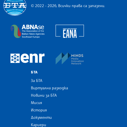
© 2022 - 2026, Всички права са запазени.
Българска телеграфна агенция
European Alliance of N
The Assocoation of the Balkan News Agencies S
MINDS Media Innovatio
European Newsroom
БТА
За БТА
Виртуална разходка
Новини за БТА
Мисия
История
Документи
Кариери