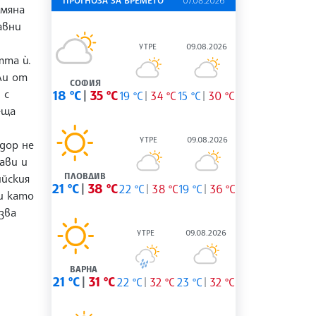
ПРОГНОЗА ЗА ВРЕМЕТО
07.08.2026
амяна
авни
УТРЕ
09.08.2026
тта ѝ.
ли от
СОФИЯ
 с
18 °C
35 °C
19 °C
34 °C
15 °C
30 °C
еща
УТРЕ
09.08.2026
дор не
ави и
ПЛОВДИВ
йския
21 °C
38 °C
22 °C
38 °C
19 °C
36 °C
ли като
зва
УТРЕ
09.08.2026
ВАРНА
21 °C
31 °C
22 °C
32 °C
23 °C
32 °C