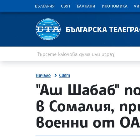
БЪЛГАРИЯ
СВЯТ
БАЛКАНИ
ИКОНОМИКА
ЛИ
БЪЛГАРСКА ТЕЛЕГР
Въведете ключова дума или израз
Търсене
Начало
Свят
site.bta
"Аш Шабаб" п
в Сомалия, п
военни от ОА