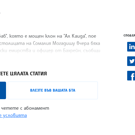
h
б", която е мощен клон на "Ал Каида", пое
СПОДЕЛ
столицата на Сомалия Могадишу вчера бяха
ки емирства и офицер от Бахрейн, съобщи
ите.
ЕТЕ ЦЯЛАТА СТАТИЯ
ВЛЕЗТЕ ВЪВ ВАШАТА БТА
 четете с абонамент
 условията