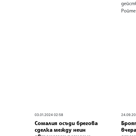
дейст
Ройте
03.01.2024 02:58
24.09.20
Сомалия осъди брегова
Броя
сделка между неин
вчер