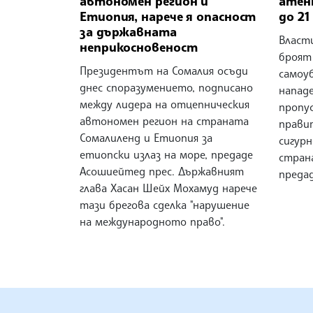
автономен регион и
атен
Етиопия, нарече я опасност
до 21
за държавната
Власт
неприкосновеност
броят
Президентът на Сомалия осъди
самоу
днес споразумението, подписано
напад
между лидера на отцепническия
пропу
автономен регион на страната
прави
Сомалиленд и Етиопия за
сигур
етиопски излаз на море, предаде
страна
Асошиейтед прес. Държавният
предад
глава Хасан Шейх Мохамуд нарече
тази брегова сделка "нарушение
на международното право".