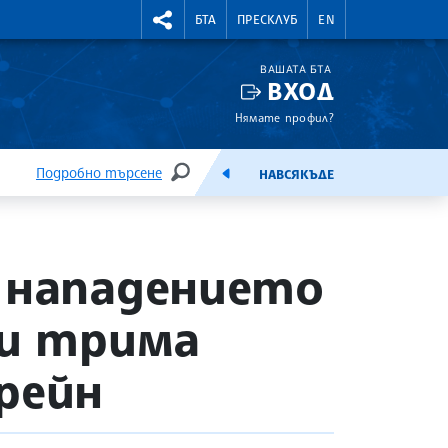
УТНИ КУРСОВЕ
RIGHTMENU.SOCIAL
БТА
ПРЕСКЛУБ
EN
ВАШАТА БТА
ВХОД
Нямате профил?
Подробно търсене
НАВСЯКЪДЕ
ТЪРСЕНЕ
ЕМИСИЯ
а нападението
ти трима
рейн