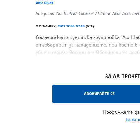
ИВО ТАСЕВ
Бойци от "Аш Шабаб". Снимка: АП/Farah Abdi Warsame
МОГАДИШУ,
11.02.2024 07:43
(БТА)
Сомалийската сунитска групировка "Аш Шаба
отговорност за нападението, при което в 
убити трима военни от Обединените арабс
Асошиейтед прес, като се позова на власт
/НС/
ЗА ДА ПРОЧЕТ
АБОНИРАЙТЕ СЕ
Продължете да
Вижте