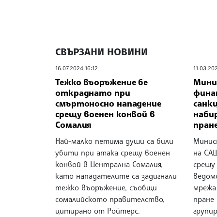
СВЪРЗАНИ НОВИНИ
16.07.2024 16:12
11.03.20
Тежко въоръжение бе
Мини
откраднато при
фина
смъртоносно нападение
санк
срещу военен конвой в
набир
Сомалия
пране
Най-малко петима души са били
Минис
убити при атака срещу военен
на СА
конвой в Централна Сомалия,
срещу
като нападателите са задигнали
ведом
тежко въоръжение, съобщи
мрежа 
сомалийското правителство,
пране
цитирано от Ройтерс.
групир