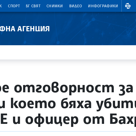
ВАЛ
К
СПОРТ
БГ СВЯТ
СНИМКИ
ВИДЕО
ИНФОГРАФИКИ
АФНА АГЕНЦИЯ
ое отговорност з
ри което бяха уби
Е и офицер от Бах