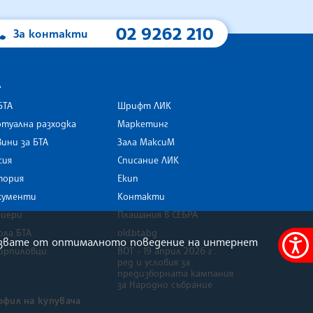
02 9262 210
За контакти
А
БТА
Шрифт ЛИК
туална разходка
Маркетинг
ини за БТА
Зала МаксиМ
rk
сия
Списание ЛИК
тория
Екип
кументи
Контакти
риери
Плащания в СЕБРА
ола БТА
old.bta.bg
олзвате от оптималното поведение на интернет
орпиловци
ВОТ - 19 април 2026 г .
Меню
ред и условия за
за
предизборната кампания
за Народно събрание
достъ
офил на купувача