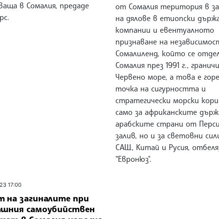
ваща в Сомалия, предаде
от Сомалия територия в з
рс.
на дялове в етиопски държ
компании и евентуалното
признаване на независимос
Сомалиленд, който се отде
Сомалия през 1991 г., граничи
Червено море, а това е гор
точка на сигурността и
стратегически морски кори
само за африканските държ
арабските страни от Перси
залив, но и за световни си
САЩ, Китай и Русия, отбеля
“Евронюз".
23 17:00
т на загиналите при
ашния самоубийствен