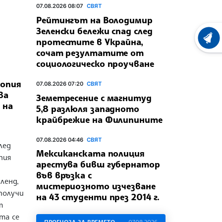
07.08.2026 08:07
СВЯТ
Рейтингът на Володимир
Зеленски бележи спад след
ХРОНО
протестите в Украйна,
сочат резултатите от
социологическо проучване
иопия
07.08.2026 07:20
СВЯТ
ва
Земетресение с магнитуд
 на
5,8 разлюля западното
крайбрежие на Филипините
07.08.2026 04:46
СВЯТ
лед
Мексиканската полиция
пия
арестува бивш губернатор
във връзка с
ленд,
мистериозното изчезване
получи
на 43 студенти през 2014 г.
т
та се