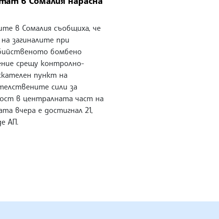
тат в Сомалия нарасна
ите в Сомалия съобщиха, че
 на загиналите при
бийственото бомбено
ение срещу контролно-
скателен пункт на
телствените сили за
ност в централната част на
та вчера е достигнал 21,
е АП.