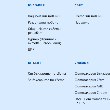
БЪЛГАРСКА ТЕЛЕГРАФНА АГ
БЪЛГАРИЯ
СВЯТ
Национални новини
Световни новини
Регионални новини
Паралели
Общинските съвети
решават
Куриер (Официални
актове и съобщения)
ЦИК
БГ СВЯТ
СНИМКИ
От българите по света
Фотогалерия Българи
За българите по света
Фотогалерия Свят
Фотогалерия ЛИК
Фотогалерия Спорт
ПАМЕТ от фотоархив
на БТА