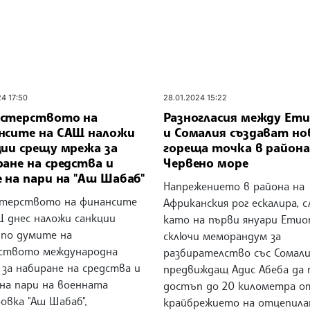
24 17:50
28.01.2024 15:22
стерството на
Разногласия между Ет
нсите на САЩ наложи
и Сомалия създават но
ции срещу мрежа за
гореща точка в района
ане на средства и
Червено море
 на пари на "Аш Шабаб"
Напрежението в района на
терството на финансите
Африканския рог ескалира, с
Щ днес наложи санкции
като на първи януари Етио
 по думите на
сключи меморандум за
ството международна
разбирателство със Сомали
за набиране на средства и
предвиждащ Адис Абеба да 
 на пари на военната
достъп до 20 километра о
овка "Аш Шабаб",
крайбрежието на отцепила