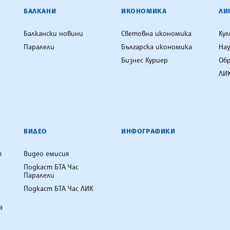
ЕНЦИЯ
БАЛКАНИ
ИКОНОМИКА
ЛИ
Балкански новини
Световна икономика
Ку
Паралели
Българска икономика
Нау
Бизнес Куриер
Об
ЛИК
ВИДЕО
ИНФОГРАФИКИ
я
Видео емисия
Подкаст БТА Час
Паралели
Подкаст БТА Час ЛИК
а