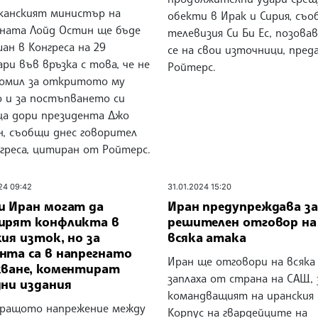
канският министър на
обекти в Ирак и Сирия, съ
ната Лойд Остин ще бъде
телевизия Си Би Ес, позова
ан в Конгреса на 29
се на свои източници, пред
ри във връзка с това, че не
Ройтерс.
домил за откритото му
о и за постъпването си
ца дори президента Джо
н, съобщи днес говорител
греса, цитиран от Ройтерс.
24 09:42
31.01.2024 15:20
и Иран могат да
Иран предупреждава за
ирят конфликта в
решителен отговор на
ия изток, но за
всяка атака
нта са в напрегнато
Иран ще отговори на всяка
кване, коментират
заплаха от страна на САЩ, 
дни издания
командващият на иранския
иращото напрежение между
Корпус на гвардейците на