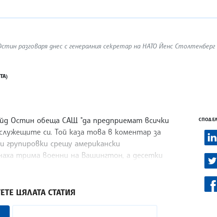
ин разговаря днес с генералния секретар на НАТО Йенс Столтенберг
ТА)
йд Остин обеща САЩ "да предприемат всички
СПОДЕЛ
служещите си. Той каза това в коментар за
и групировки срещу американски
наха трима военни на Вашингтон, а десетки
ЕТЕ ЦЯЛАТА СТАТИЯ