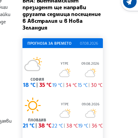
ВНА: Виетнамският
ХРОНО
общи
президент ще направи
другата седмица посещение
вайки
в Австралия и в Нова
аде
Зеландия
ПРОГНОЗА ЗА ВРЕМЕТО
07.08.2026
УТРЕ
09.08.2026
СОФИЯ
18 °C
35 °C
19 °C
34 °C
15 °C
30 °C
УТРЕ
09.08.2026
заяви
ПЛОВДИВ
21 °C
38 °C
22 °C
38 °C
19 °C
36 °C