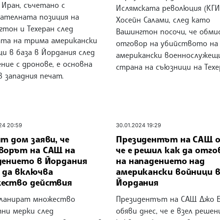
 Иран, съчетано с
Ислямската революция (КГИ
вателната позиция на
Хосейн Салами, след като
гтон и Техеран след
Вашингтон посочи, че обми
та на трима американски
отговор на убийството на
и в база в Йордания след
американски военнослужещ
ние с дронове, е основна
страна на съюзници на Техе
 западния печат.
24 20:59
30.01.2024 19:29
т дом заяви, че
Президентът на САЩ о
ворът на САЩ на
че е решил как да отго
дението в Йордания
на нападението над
 да включва
американски войници 
ество действия
Йордания
ланират множество
Президентът на САЩ Джо 
ни мерки след
обяви днес, че е взел решен