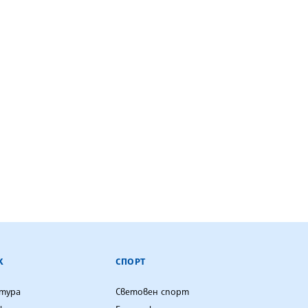
К
СПОРТ
лтура
Световен спорт