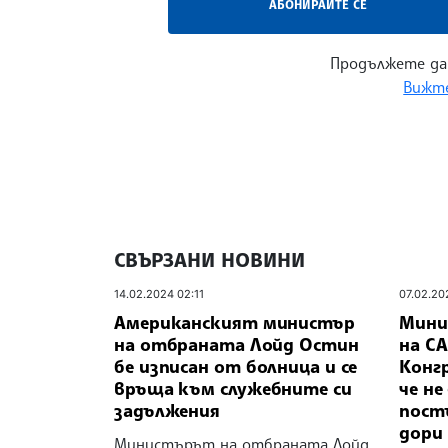
АБОНИРАЙТЕ СЕ
Продължете да
Вижте
СВЪРЗАНИ НОВИНИ
14.02.2024 02:11
07.02.20
Американският министър
Мини
на отбраната Лойд Остин
на С
бе изписан от болница и се
Конгр
връща към служебните си
че не
задължения
пост
дори
Министърът на отбраната Лойд