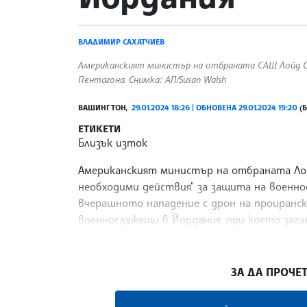
ВЛАДИМИР САХАТЧИЕВ
Американският министър на отбраната САЩ Лойд Ост
Пентагона. Снимка: АП/Susan Walsh
ВАШИНГТОН,
29.01.2024 18:26 | ОБНОВЕНА 29.01.2024 19:20
(Б
ЕТИКЕТИ
Близък изток
Американският министър на отбраната Ло
необходими действия" за защита на военно
вчерашното нападение с дрон на проиранск
военнослужещи в Йордания, при което заги
бяха ранени, предаде Ройтерс.
/ДИ/
ЗА ДА ПРОЧЕТ