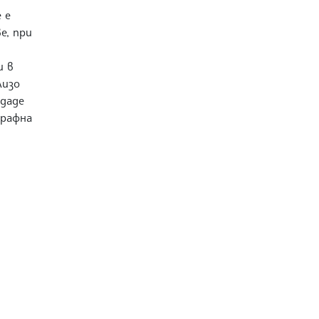
 е
е, при
и в
лизо
едаде
графна