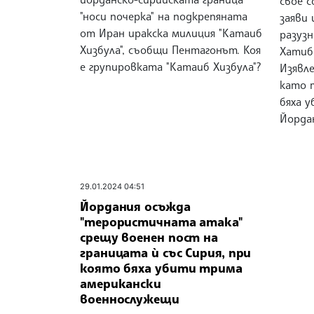
свое с
"носи почерка" на подкрепяната
заяви
от Иран иракска милиция "Катаиб
разуз
Хизбула", съобщи Пентагонът. Коя
Хатиб
е групировката "Катаиб Хизбула"?
Изявл
като 
бяха у
Йорда
29.01.2024 04:51
Йордания осъжда
"терористичната атака"
срещу военен пост на
границата ѝ със Сирия, при
която бяха убити трима
американски
военнослужещи