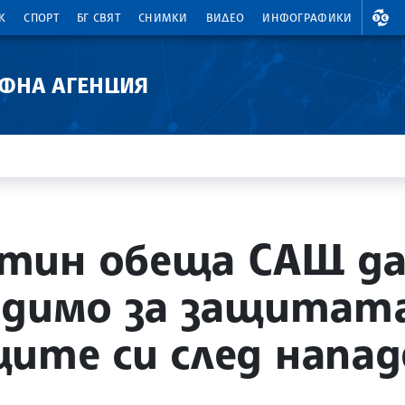
ВАЛ
К
СПОРТ
БГ СВЯТ
СНИМКИ
ВИДЕО
ИНФОГРАФИКИ
АФНА АГЕНЦИЯ
тин обеща САЩ да
одимо за защитат
ите си след напа