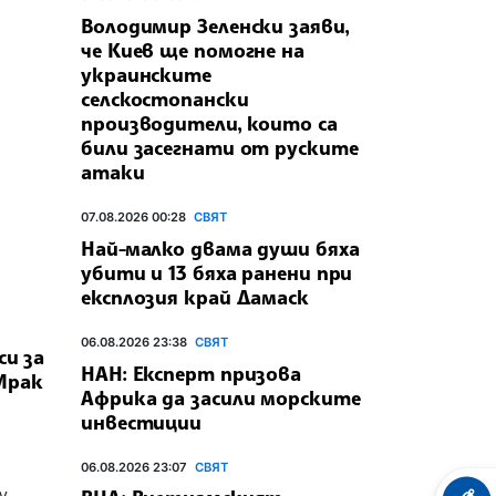
Володимир Зеленски заяви,
че Киев ще помогне на
украинските
селскостопански
производители, които са
били засегнати от руските
атаки
07.08.2026 00:28
СВЯТ
Най-малко двама души бяха
убити и 13 бяха ранени при
експлозия край Дамаск
06.08.2026 23:38
СВЯТ
си за
НАН: Експерт призова
Ирак
Африка да засили морските
инвестиции
06.08.2026 23:07
СВЯТ
у