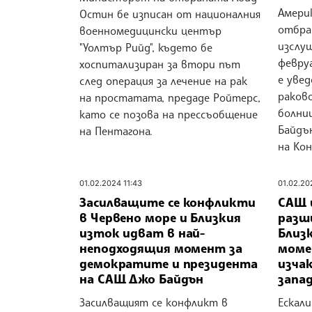
Амери
Остин бе изписан от националния
отбра
военномедицински център
изслуш
"Уолтър Рийд", където бе
февруа
хоспитализиран за втори път
е уве
след операция за лечение на рак
раков
на простатата, предаде Ройтерс,
болни
като се позова на прессъобщение
Байдъ
на Пентагона.
на Кон
01.02.2024 11:43
01.02.20
Засилващите се конфликти
САЩ 
в Червено море и Близкия
разш
изток идват в най-
Близк
неподходящия момент за
моме
демократите и президента
изча
на САЩ Джо Байдън
запа
Засилващият се конфликт в
Ескал