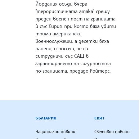
Йордания осъди вчера
"терористичната атака" срещу
преден военен пост на границата
ѝ със Сирия, при която бяха убити
трима американски
военнослужещи, а десетки бяха
ранени, и посочи, че си
сътрудничи със САЩ в
гарантирането на сигурността
по границата, предаде Ройтерс.
БЪЛГАРСКА ТЕЛЕГРАФНА АГ
БЪЛГАРИЯ
СВЯТ
Национални новини
Световни новини