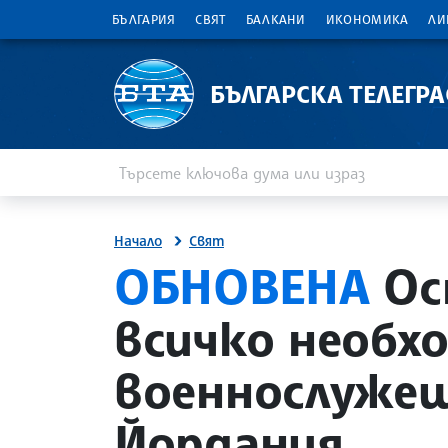
БЪЛГАРИЯ
СВЯТ
БАЛКАНИ
ИКОНОМИКА
ЛИ
БЪЛГАРСКА ТЕЛЕГР
Въведете ключова дума или израз
Търсене
Начало
Свят
site.bta
ОБНОВЕНА
Ос
всичко необх
военнослужещ
Йордания