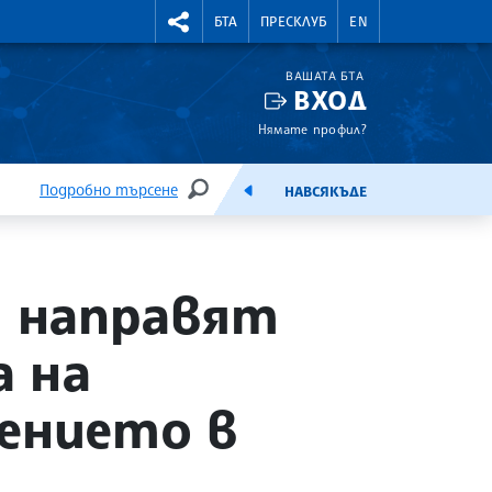
УТНИ КУРСОВЕ
RIGHTMENU.SOCIAL
БТА
ПРЕСКЛУБ
EN
ВАШАТА БТА
ВХОД
Нямате профил?
Подробно търсене
НАВСЯКЪДЕ
ТЪРСЕНЕ
ЕМИСИЯ
 направят
а на
дението в