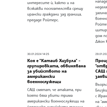
напад
интересите ѝ, както и на
неделя
всякакви посегателства срещу
загин
ирански граждани зад граница,
военн
предаде Ройтерс.
Ройте
цитир
дом п
Джон 
30.01.2024 14:25
29.01.20
Коя е "Катаиб Хизбула" -
Прои
групировката, обвинявана
"отв
за убийството на
САЩ п
американски
заяв
военнослужещи
Въоръ
САЩ смятат, че атаката, при
Близки
която бяха убити трима
с Ира
американски военнослужещи на
на "ам
йорданско-сирийската граница