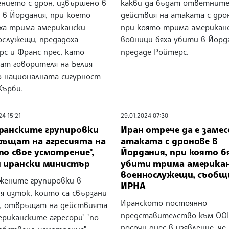
ението с дрон, извършено в
какви да бъдат ответните
 в Йордания, при което
действия на атаката с дро
аха трима американски
при която трима американ
ослужещи, предадоха
войници бяха убити в Йорд
рс и Франс прес, като
предаде Ройтерс.
ат говорителя на Белия
о националната сигурност
Кърби.
24 15:21
29.01.2024 07:30
ранските групировки
Иран отрече да е замес
ръщат на агресията на
атаката с дронове в
о свое усмотрение",
Йордания, при която б
и ирански министър
убити трима америка
военнослужещи, съобщ
жените групировки в
ИРНА
я изток, които са свързани
Иранското постоянно
н, отвръщат на действията
представителство към ОО
ериканските агресори" "по
посочи днес в изявление, че