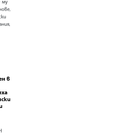
 му
нове,
ски
ания,
ен в
яха
нски
и
Н