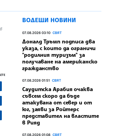
ВОДЕЩИ НОВИНИ
 в
07.08.2026 03:10
СВЯТ
Доналд Тръмп подписа два
указа, с които да ограничи
"родилния туризъм" за
получаване на американско
гражданство
ЕТЕ
07.08.2026 01:51
СВЯТ
Саудитска Арабия очаква
съвсем скоро да бъде
атакувана от север и от
юг, заяви за Ройтерс
представител на властите
в Рияд
07.08.2026 01:08
СВЯТ