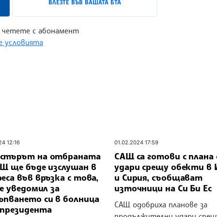
ВЛЕЗТЕ ВЪВ ВАШАТА БТА
 четете с абонамент
 условията
24 12:16
01.02.2024 17:59
стърът на отбраната
САЩ са готови с плана 
АЩ ще бъде изслушан в
удари срещу обекти в 
еса във връзка с това,
и Сирия, съобщават
 е уведомил за
източници на Си Би Ес
ъпването си в болница
САЩ одобриха планове за
 президента
продължителни удари срещ