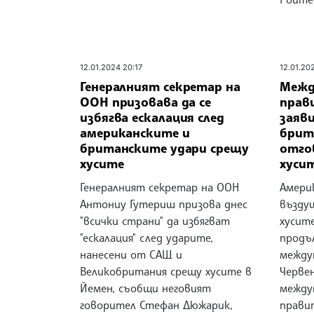
12.01.2024 20:17
12.01.20
Генералният секретар на
Межд
ООН призовава да се
прав
избягва ескалация след
заяви
американските и
брит
британските удари срещу
отго
хусите
хуси
Генералният секретар на ООН
Амери
Антониу Гутериш призова днес
възду
"всички страни" да избягват
хусите
"ескалация" след ударите,
продъ
нанесени от САЩ и
между
Великобритания срещу хусите в
Червен
Йемен, съобщи неговият
между
говорител Стефан Дюжарик,
прави