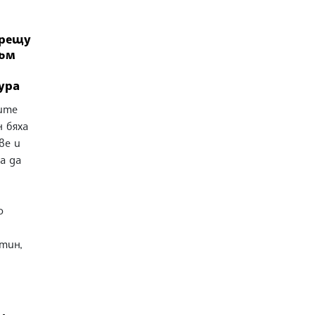
срещу
към
ура
ите
 бяха
ве и
а да
о
тин,