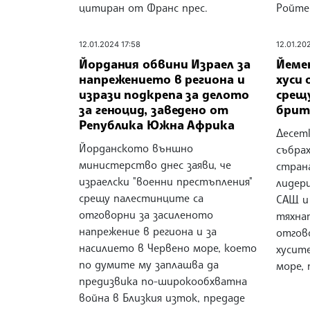
цитиран от Франс прес.
Ройте
12.01.2024 17:58
12.01.20
Йордания обвини Израел за
Йеме
напрежението в региона и
хуси
изрази подкрепа за делото
срещ
за геноцид, заведено от
брит
Република Южна Африка
Десет
Йорданското външно
събрах
министерство днес заяви, че
страна
израелски "военни престъпления"
лидер
срещу палестинците са
САЩ и
отговорни за засиленото
тяхна
напрежение в региона и за
отгов
насилието в Червено море, което
хусит
по думите му заплашва да
море, 
предизвика по-широкообхватна
война в Близкия изток, предаде