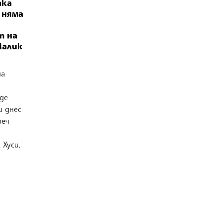
ака
 няма
т на
Малик
на
де
и днес
реч
 Хуси,