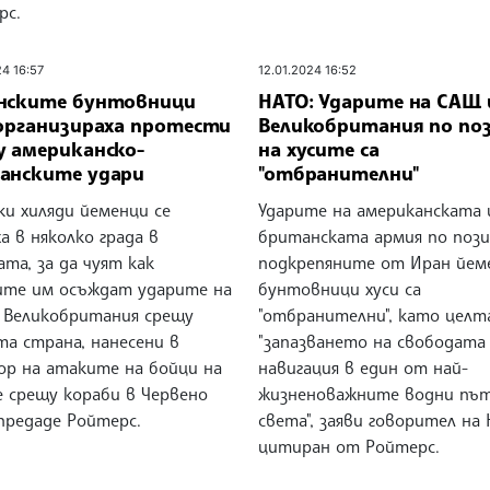
рс.
24 16:57
12.01.2024 16:52
нските бунтовници
НАТО: Ударите на САЩ 
 организираха протести
Великобритания по по
у американско-
на хусите са
анските удари
"отбранителни"
ки хиляди йеменци се
Ударите на американската 
а в няколко града в
британската армия по пози
та, за да чуят как
подкрепяните от Иран йем
ите им осъждат ударите на
бунтовници хуси са
 Великобритания срещу
"отбранителни", като целт
та страна, нанесени в
"запазването на свободата
ор на атаките на бойци на
навигация в един от най-
е срещу кораби в Червено
жизненоважните водни пъ
предаде Ройтерс.
света", заяви говорител на 
цитиран от Ройтерс.