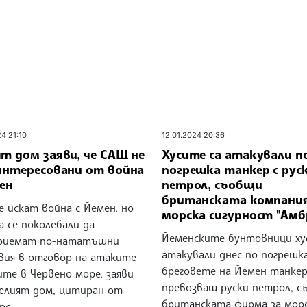
24 21:10
12.01.2024 20:36
т дом заяви, че САЩ не
Хусите са атакували п
аинтересовани от война
погрешка танкер с рус
ен
петрол, съобщи
британската компания
 искат война с Йемен, но
морска сигурност "Амб
а се поколебали да
Йеменските бунтовници ху
риемат по-нататъшни
атакували днес по погрешк
вия в отговор на атаките
бреговете на Йемен танкер
ите в Червено море, заяви
превозващ руски петрол, с
Белият дом, цитиран от
британската фирма за мор
рс.