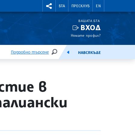
УТНИ КУРСОВЕ
RIGHTMENU.SOCIAL
БТА
ПРЕСКЛУБ
EN
ВАШАТА БТА
ВХОД
Нямате профил?
Подробно търсене
НАВСЯКЪДЕ
ТЪРСЕНЕ
ЕМИСИЯ
стие в
талиански