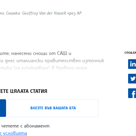
 Снимка: Geoffroy Van der Hasselt чрез AP
рите, нанесени снощи от САЩ и
СПОДЕЛ
яви днес италиански правителствен източник
тика "на успокояване" в Червено море,
ЕТЕ ЦЯЛАТА СТАТИЯ
ВЛЕЗТЕ ВЪВ ВАШАТА БТА
 четете с абонамент
 условията