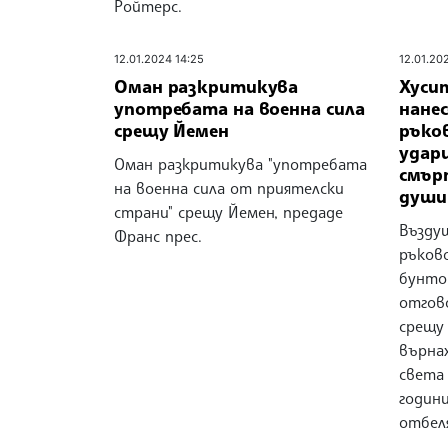
Ройтерс.
12.01.2024 14:25
12.01.20
Оман разкритикува
Хуси
употребата на военна сила
нане
срещу Йемен
ръко
удари
Оман разкритикува "употребата
смър
на военна сила от приятелски
души
страни" срещу Йемен, предаде
Възду
Франс прес.
ръков
бунто
отгов
срещу
върна
света
годин
отбел