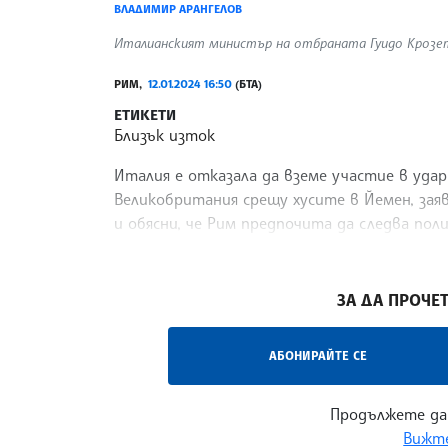
ВЛАДИМИР АРАНГЕЛОВ
Италианският министър на отбраната Гуидо Крозето.
РИМ,
12.01.2024 16:50
(БТА)
ЕТИКЕТИ
Близък изток
Италия е отказала да вземе участие в уда
Великобритания срещу хусите в Йемен, за
и обясни, че Рим предпочита да следва поли
предаде Ройтерс.
/ЛМ/
ЗА ДА ПРОЧЕТ
АБОНИРАЙТЕ СЕ
Продължете да
Вижте