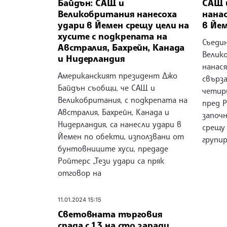
Байдън: САЩ и
САЩ 
Великобритания нанесоха
нана
удари в Йемен срещу цели на
в Йе
хусите с подкрепата на
Съеди
Австралия, Бахрейн, Канада
Велик
и Нидерландия
нанася
Американският президент Джо
свърза
Байдън съобщи, че САЩ и
четир
Великобритания, с подкрепата на
пред 
Австралия, Бахрейн, Канада и
започ
Нидерландия, са нанесли удари в
срещу
Йемен по обекти, използвани от
групир
бунтовниците хуси, предаде
Ройтерс „Тези удари са пряк
отговор на
11.01.2024 15:15
Световната търговия
спада с 1,3 на сто заради