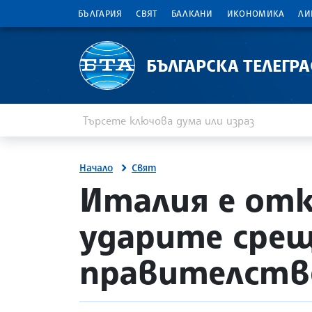
БЪЛГАРИЯ
СВЯТ
БАЛКАНИ
ИКОНОМИКА
ЛИ
БЪЛГАРСКА ТЕЛЕГР
Въведете ключова дума или израз
Търсене
Начало
Свят
site.bta
Италия е отк
ударите срещ
правителств