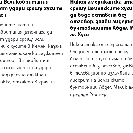
и Великобритания
Никоя американска ат
сят удари срещу хусите
срещу йеменските хуси
мен
да бъде оставена без
отговор, заяви лидеръ
нените щати и
бунтовниците Абдел 
обритания започнаха да
ал Хуси
т удари срещу цели,
Никоя атака от страната 
ни с хусите в Йемен, казаха
Съединените щати срещу
има американски служители
йеменските хуси няма да бъ
Ройтерс. За първи път
оставена без отговор, заяв
на нанасянето на удари
в телевизионно излъчвана 
 подкрепяна от Иран
лидерът на йеменските
овка, откакто в края на
бунтовници Абдел Малик ал
предаде Ройтерс.