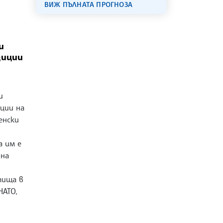
ВИЖ ПЪЛНАТА ПРОГНОЗА
и
зиции
и
ции на
енски
а им е
 на
тища в
НАТО,