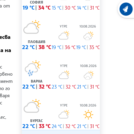
СОФИЯ
на от
19 °C
34 °C
15 °C
30 °C
14 °C
31 °C
ХРОНО
УТРЕ
10.08.2026
есва
ПЛОВДИВ
22 °C
38 °C
19 °C
36 °C
19 °C
35 °C
а на
УТРЕ
10.08.2026
с
ервено
имент
ВАРНА
22 °C
32 °C
23 °C
32 °C
21 °C
31 °C
то го
варя
с
УТРЕ
10.08.2026
ес,
БУРГАС
22 °C
33 °C
24 °C
32 °C
21 °C
31 °C