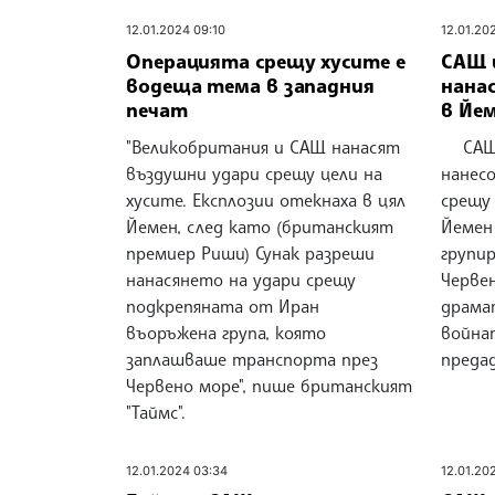
12.01.2024 09:10
12.01.20
Операцията срещу хусите е
САЩ 
водеща тема в западния
нана
печат
в Йе
"Великобритания и САЩ нанасят
САЩ и
въздушни удари срещу цели на
нанесо
хусите. Експлозии отекнаха в цял
срещу 
Йемен, след като (британският
Йемен
премиер Риши) Сунак разреши
групи
нанасянето на удари срещу
Черве
подкрепяната от Иран
драма
въоръжена група, която
войнат
заплашваше транспорта през
преда
Червено море", пише британският
"Таймс".
12.01.2024 03:34
12.01.20