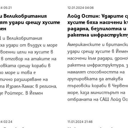
24 05:21
12.01.2024 04:06
и Великобритания
Лойд Остин: Ударите 
сят удари срещу хусите
хусите бяха насочени 
мен
радарна, безпилотна и
ракетна инфраструкт
 Великобритания
Американските и британск
ха удари от въздух и море
удари срещу хусите в Йемен
военни цели на хусите в
насочени към радари, дроно
 в отговор на атаките на
ракетна инфраструктура, з
ровката срещу кораби в
намалят способността на
но море и това е
групировката да атакува
тично разширяване на
търговски кораби в Червен
а Израел-Хамас в региона,
море, каза министърът на
де Ройтерс. В Йемен
отбраната на САЩ Лойд Ос
24 02:24
11.01.2024 21:46