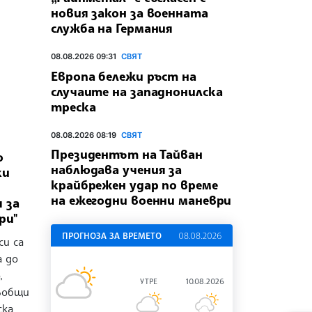
новия закон за военната
служба на Германия
08.08.2026 09:31
СВЯТ
Европа бележи ръст на
случаите на западнонилска
треска
08.08.2026 08:19
СВЯТ
Президентът на Тайван
о
наблюдава учения за
ки
крайбрежен удар по време
на ежегодни военни маневри
 за
ри"
ПРОГНОЗА ЗА ВРЕМЕТО
08.08.2026
си са
а до
,
УТРЕ
10.08.2026
ъобщи
ска