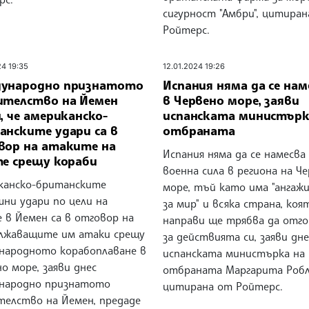
сигурност "Амбри", цитира
Ройтерс.
24 19:35
12.01.2024 19:26
ународно признатото
Испания няма да се нам
ителство на Йемен
в Червено море, заяви
, че американско-
испанската министърк
анските удари са в
отбраната
вор на атаките на
Испания няма да се намесва 
те срещу кораби
военна сила в региона на Ч
канско-британските
море, тъй като има "ангаж
шни удари по цели на
за мир" и всяка страна, коя
 в Йемен са в отговор на
направи ще трябва да отго
лжаващите им атаки срещу
за действията си, заяви дне
народното корабоплаване в
испанската министърка на
о море, заяви днес
отбраната Маргарита Робл
народно признатото
цитирана от Ройтерс.
телство на Йемен, предаде