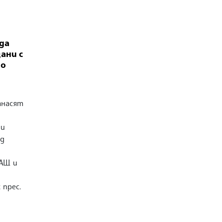
да
ани с
но
анасят
ви
ед
САЩ и
 прес.