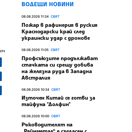
ВОДЕЩИ НОВИНИ
08.08.2026 11:34
СВЯТ
Пожар в рафинерия в руския
Краснодарски край след
украински удар с дронове
08.08.2026 11:05
СВЯТ
ЕТЕ
Профсъюзите продължават
стачката си срещу добива
на желязна руда в Западна
Австралия
08.08.2026 10:34
СВЯТ
Източен Китай се готви за
тайфуна "Долфин"
08.08.2026 10:00
СВЯТ
Ръководителят на
„Райнметал“ е съгласен с