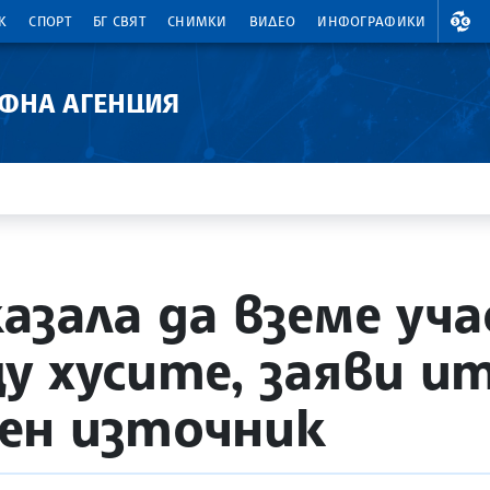
ВАЛ
К
СПОРТ
БГ СВЯТ
СНИМКИ
ВИДЕО
ИНФОГРАФИКИ
АФНА АГЕНЦИЯ
азала да вземе уча
у хусите, заяви и
ен източник