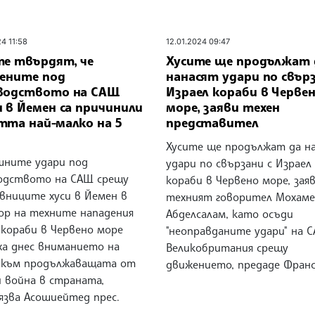
24 11:58
12.01.2024 09:47
те твърдят, че
Хусите ще продължат 
сените под
нанасят удари по свърз
водството на САЩ
Израел кораби в Черве
 в Йемен са причинили
море, заяви техен
тта най-малко на 5
представител
Хусите ще продължат да н
шните удари под
удари по свързани с Израел
одството на САЩ срещу
кораби в Червено море, зая
вниците хуси в Йемен в
техният говорител Мохам
ор на техните нападения
Абделсалам, като осъди
 кораби в Червено море
"неоправданите удари" на 
ха днес вниманието на
Великобритания срещу
 към продължаващата от
движението, предаде Франс
и война в страната,
язва Асошиейтед прес.