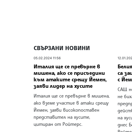
СВЪРЗАНИ НОВИНИ
05.02.2024 11:56
12.01.20
Италия ще се превърне в
Белия
мишена, ако се присъедини
са з
към атаките срещу Йемен,
с Йем
заяви лидер на хусите
САЩ не
Италия ще се превърне в мишена,
не бих
ако вземе участие в атаки срещу
предп
Йемен, заяви високопоставен
дейст
представител на хусите,
на хус
цитиран от Ройтерс.
днес 
Ройте