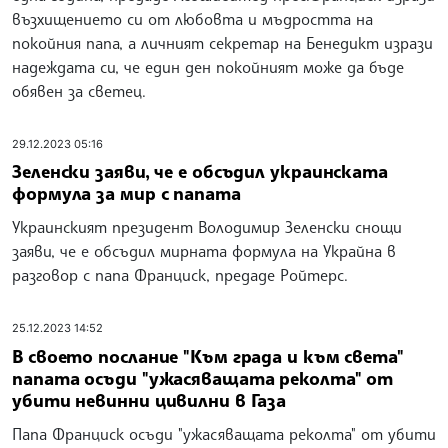
възхищението си от любовта и мъдростта на
покойния папа, а личният секретар на Бенедикт изрази
надеждата си, че един ден покойният може да бъде
обявен за светец.
29.12.2023 05:16
Зеленски заяви, че е обсъдил украинската
формула за мир с папата
Украинският президент Володимир Зеленски снощи
заяви, че е обсъдил мирната формула на Украйна в
разговор с папа Франциск, предаде Ройтерс.
25.12.2023 14:52
В своето послание "Към града и към света"
папата осъди "ужасяващата реколта" от
убити невинни цивилни в Газа
Папа Франциск осъди "ужасяващата реколта" от убити