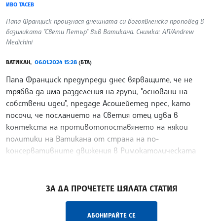
ИВО ТАСЕВ
Папа Франциск произнася днешната си богоявленска проповед в
базиликата "Свети Петър" във Ватикана. Снимка: АП/Andrew
Medichini
ВАТИКАН,
06.01.2024 15:28
(БТА)
Папа Франциск предупреди днес вярващите, че не
трябва да има разделения на групи, "основани на
собствени идеи", предаде Асошейетед прес, като
посочи, че посланието на Светия отец идва в
контекста на противотопоставянето на някои
политики на Ватикана от страна на по-
консервативните движения в Римокатолическата
църква.
/ГГ/
ЗА ДА ПРОЧЕТЕТЕ ЦЯЛАТА СТАТИЯ
АБОНИРАЙТЕ СЕ