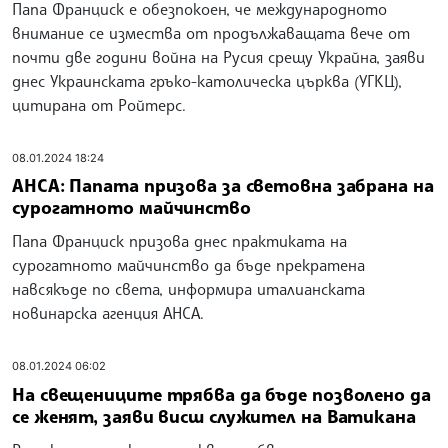
Папа Франциск е обезпокоен, че международното
внимание се измества от продължаващата вече от
почти две години война на Русия срещу Украйна, заяви
днес Украинската гръко-католическа църква (УГКЦ),
цитирана от Ройтерс.
08.01.2024 18:24
АНСА: Папата призова за световна забрана на
сурогатното майчинство
Папа Франциск призова днес практиката на
сурогатното майчинство да бъде прекратена
навсякъде по света, информира италианската
новинарска агенция АНСА.
08.01.2024 06:02
На свещениците трябва да бъде позволено да
се женят, заяви висш служител на Ватикана