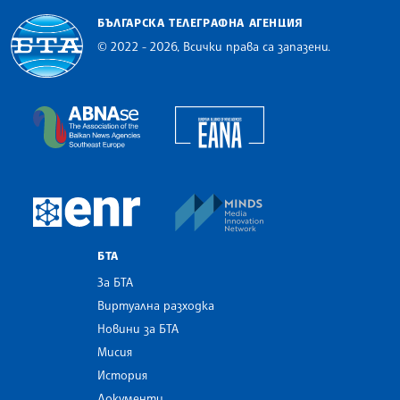
БЪЛГАРСКА ТЕЛЕГРАФНА АГЕНЦИЯ
© 2022 - 2026, Всички права са запазени.
Българска телеграфна агенция
European Alliance of N
The Assocoation of the Balkan News Agencies S
MINDS Media Innovatio
European Newsroom
БТА
За БТА
Виртуална разходка
Новини за БТА
Мисия
История
Документи