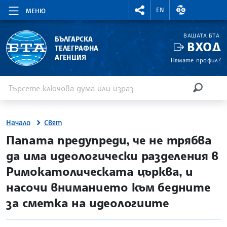
RIGHTMENU.SOCIAL
ВАЛУТНИ КУР
EN
МЕНЮ
ВАШАТА БТА
БЪЛГАРСКА
ВХОД
ТЕЛЕГРАФНА
АГЕНЦИЯ
Нямате профил?
Въведете ключова дума или израз
Търсене
ТЪРСЕН
Начало
Свят
site.bta
Папата предупреди, че не трябва
да има идеологически разделения в
Римокатолическата църква, и
насочи вниманието към бедните
за сметка на идеологиите