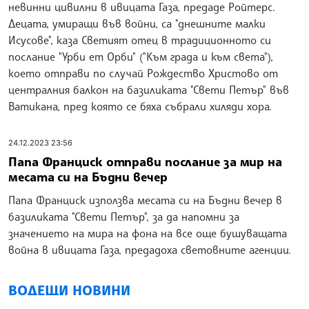
невинни цивилни в ивицата Газа, предаде Ройтерс.
Децата, умиращи във войни, са "днешните малки
Исусове", каза Светият отец в традиционното си
послание "Урби ет Орби" ("Към града и към света"),
което отправи по случай Рождество Христово от
централния балкон на базиликата "Свети Петър" във
Ватикана, пред която се бяха събрали хиляди хора.
24.12.2023 23:56
Папа Франциск отправи послание за мир на
месата си на Бъдни вечер
Папа Франциск използва месата си на Бъдни вечер в
базиликата "Свети Петър", за да напомни за
значението на мира на фона на все още бушуващата
война в ивицата Газа, предадоха световните агенции.
ВОДЕЩИ НОВИНИ