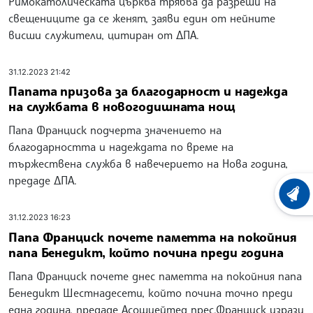
Римокатолическата църква трябва да разреши на
свещениците да се женят, заяви един от нейните
висши служители, цитиран от ДПА.
31.12.2023 21:42
Папата призова за благодарност и надежда
на службата в новогодишната нощ
Папа Франциск подчерта значението на
благодарността и надеждата по време на
тържествена служба в навечерието на Нова година,
предаде ДПА.
ХРОНО
31.12.2023 16:23
Папа Франциск почете паметта на покойния
папа Бенедикт, който почина преди година
Папа Франциск почете днес паметта на покойния папа
Бенедикт Шестнадесети, който почина точно преди
една година, предаде Асошиейтед прес.Франциск изрази