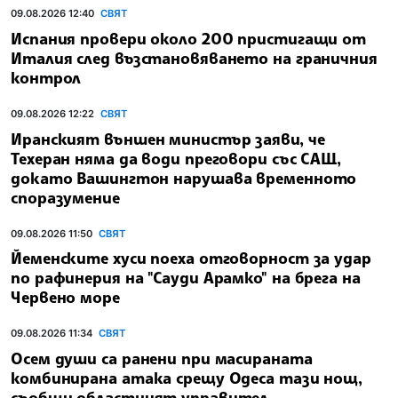
09.08.2026 12:40
СВЯТ
Испания провери около 200 пристигащи от
Италия след възстановяването на граничния
контрол
09.08.2026 12:22
СВЯТ
Иранският външен министър заяви, че
Техеран няма да води преговори със САЩ,
докато Вашингтон нарушава временното
споразумение
09.08.2026 11:50
СВЯТ
Йеменските хуси поеха отговорност за удар
по рафинерия на "Сауди Арамко" на брега на
Червено море
09.08.2026 11:34
СВЯТ
Осем души са ранени при масираната
комбинирана атака срещу Одеса тази нощ,
съобщи областният управител