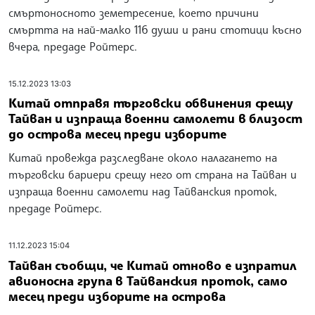
смъртоносното земетресение, което причини
смъртта на най-малко 116 души и рани стотици късно
вчера, предаде Ройтерс.
15.12.2023 13:03
Китай отправя търговски обвинения срещу
Тайван и изпраща военни самолети в близост
до острова месец преди изборите
Китай провежда разследване около налагането на
търговски бариери срещу него от страна на Тайван и
изпраща военни самолети над Тайванския проток,
предаде Ройтерс.
11.12.2023 15:04
Тайван съобщи, че Китай отново е изпратил
авионосна група в Тайванския проток, само
месец преди изборите на острова