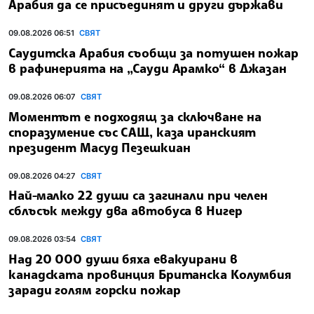
Арабия да се присъединят и други държави
09.08.2026 06:51
СВЯТ
Саудитска Арабия съобщи за потушен пожар
в рафинерията на „Сауди Арамко“ в Джазан
09.08.2026 06:07
СВЯТ
Моментът е подходящ за сключване на
споразумение със САЩ, каза иранският
президент Масуд Пезешкиан
09.08.2026 04:27
СВЯТ
Най-малко 22 души са загинали при челен
сблъсък между два автобуса в Нигер
09.08.2026 03:54
СВЯТ
Над 20 000 души бяха евакуирани в
канадската провинция Британска Колумбия
заради голям горски пожар