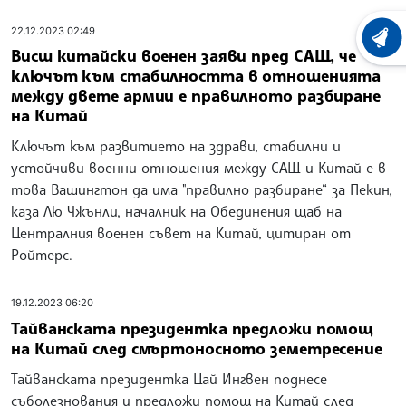
22.12.2023 02:49
ХРОНО
Висш китайски военен заяви пред САЩ, че
ключът към стабилността в отношенията
между двете армии е правилното разбиране
на Китай
Ключът към развитието на здрави, стабилни и
устойчиви военни отношения между САЩ и Китай е в
това Вашингтон да има "правилно разбиране“ за Пекин,
каза Лю Чжънли, началник на Обединения щаб на
Централния военен съвет на Китай, цитиран от
Ройтерс.
19.12.2023 06:20
Тайванската президентка предложи помощ
на Китай след смъртоносното земетресение
Тайванската президентка Цай Ингвен поднесе
съболезнования и предложи помощ на Китай след