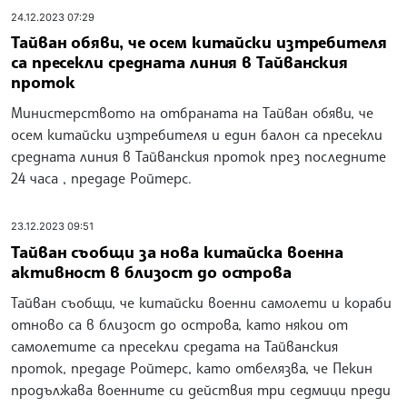
24.12.2023 07:29
Тайван обяви, че осем китайски изтребителя
са пресекли средната линия в Тайванския
проток
Министерството на отбраната на Тайван обяви, че
осем китайски изтребителя и един балон са пресекли
средната линия в Тайванския проток през последните
24 часа , предаде Ройтерс.
23.12.2023 09:51
Тайван съобщи за нова китайска военна
активност в близост до острова
Тайван съобщи, че китайски военни самолети и кораби
отново са в близост до острова, като някои от
самолетите са пресекли средата на Тайванския
проток, предаде Ройтерс, като отбелязва, че Пекин
продължава военните си действия три седмици преди