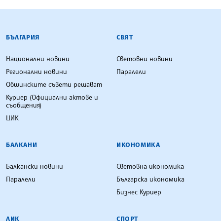
БЪЛГАРСКА ТЕЛЕГРАФНА АГЕНЦИЯ
БЪЛГАРИЯ
СВЯТ
Национални новини
Световни новини
Регионални новини
Паралели
Общинските съвети решават
Куриер (Официални актове и
съобщения)
ЦИК
БАЛКАНИ
ИКОНОМИКА
Балкански новини
Световна икономика
Паралели
Българска икономика
Бизнес Куриер
ЛИК
СПОРТ