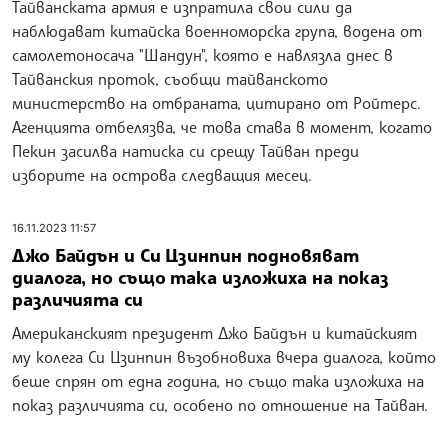
Тайванската армия е изпратила свои сили да
наблюдават китайска военноморска група, водена от
самолетоносача "Шандун", която е навлязла днес в
Тайванския проток, съобщи тайванското
министерство на отбраната, цитирано от Ройтерс.
Агенцията отбелязва, че това става в момент, когато
Пекин засилва натиска си срещу Тайван преди
изборите на острова следващия месец.
16.11.2023 11:57
Джо Байдън и Си Цзинпин подновяват
диалога, но също така изложиха на показ
различията си
Американският президент Джо Байдън и китайският
му колега Си Цзинпин възобновиха вчера диалога, който
беше спрян от една година, но също така изложиха на
показ различията си, особено по отношение на Тайван.