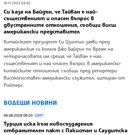
16.11.2023 03:42
Си каза на Байдън, че Тайван е най-
същественият и опасен въпрос в
двустранните отношения, съобщи висш
американски представител
Китайският президент Си Цзинпин заяви пред
американския си колега Джо Байдън по време на
четиричасовата им среща, че Тайван е най-
същественият и най-опасен въпрос в американско-
китайските отношения, съобщи пред репортери
високопоставен американски служител, цитиран от
Ройтерс.
ВОДЕЩИ НОВИНИ
09.08.2026 08:20
СВЯТ
Турция иска към новосъздадения
отбранителен пакт с Пакистан и Саудитска