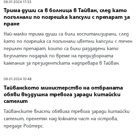
09.01.2024 17:33
Трима души са в болница в Тайван, след като
погълнали по погрешка капсули с препарат за
пране
Най-малко трима души са били хоспитализирани, след
като по погрешка са погълнали цветни капсули с течен
перилен препарат, които са били раздадени като
безплатен подарък по време на предизборната
кампания за президентската надпревара в Тайван.
09.01.2024 10:48
Тайванското министерство на отбраната
обяви въздушна тревога заради китайски
сателит
Тайванските власти обявиха тревога заради китайски
сателит, прелетял над южната част на острова,
предаде Ройтерс.