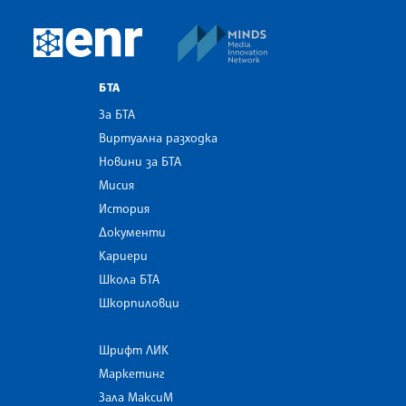
MINDS Media Innovatio
European Newsroom
БТА
За БТА
Виртуална разходка
Новини за БТА
Мисия
История
Документи
Кариери
Школа БТА
Шкорпиловци
Шрифт ЛИК
Маркетинг
Зала МаксиМ