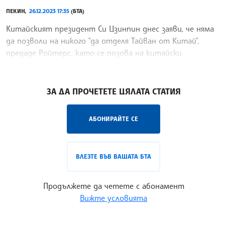
ПЕКИН,
26.12.2023 17:35
(БТА)
Китайският президент Си Цзинпин днес заяви, че няма
да позволи на никого "да отделя Тайван от Китай",
предаде Ройтерс, като се позова на китайски
държавни медии.
/СХТ/
ЗА ДА ПРОЧЕТЕТЕ ЦЯЛАТА СТАТИЯ
АБОНИРАЙТЕ СЕ
ВЛЕЗТЕ ВЪВ ВАШАТА БТА
Продължете да четете с абонамент
Вижте условията