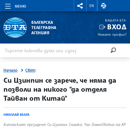
RIGHTMENU.SOCIAL
ВАЛУТНИ КУР
EN
МЕНЮ
ВАШАТА БТА
БЪЛГАРСКА
ВХОД
ТЕЛЕГРАФНА
АГЕНЦИЯ
Нямате профил?
Въведете ключова дума или израз
Търсене
ТЪРСЕН
Начало
Свят
site.bta
Си Цзинпин се зарече, че няма да
позволи на никого "да отделя
Тайван от Китай"
НИКОЛАЙ ВЕЛЕВ
Китайският президент Си Цзинпин. Снимка: Yao Dawei/Xinhua via AP