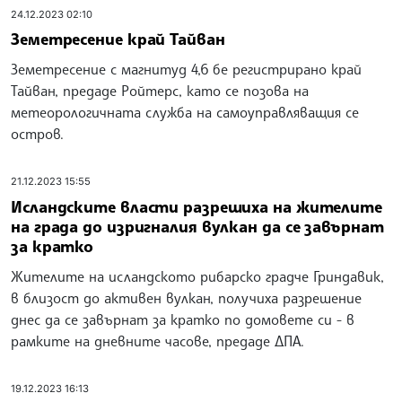
24.12.2023 02:10
Земетресение край Тайван
Земетресение с магнитуд 4,6 бе регистрирано край
Тайван, предаде Ройтерс, като се позова на
метеорологичната служба на самоуправляващия се
остров.
21.12.2023 15:55
Исландските власти разрешиха на жителите
на града до изригналия вулкан да се завърнат
за кратко
Жителите на исландското рибарско градче Гриндавик,
в близост до активен вулкан, получиха разрешение
днес да се завърнат за кратко по домовете си - в
рамките на дневните часове, предаде ДПА.
19.12.2023 16:13