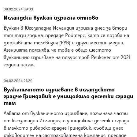
08.02.2024 09:03
Исландски вулкан изригна отново
Вулкан в Югозападна Исландия изригна днес за втори
път тази година, предаде Ройтерс, като се позова на
държавната телевизия (РУВ) и други местни медии.
Агенцията пояснява, че това е общо шестото
вулканично изригване на полуостров Рейкянес от 2021
година насам.
04.02.2024 21:20
Вулканичното изригване в исландското
градче Гриндавик е унищожило десетки сгради
там
Лавата от вулканичното изригване, погълнала части
от югозападна Исландия, е унищожила десетки сгради
в малкото рибарско градче Гриндавик, съобщи днес
ръководител на застрахователна компания, предаде