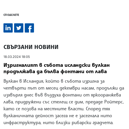
СПОДЕЛЕТЕ
СВЪРЗАНИ НОВИНИ
18.03.2024 18:05
Изригналият в събота исландски вулкан
продължава да бълва фонтани от лава
Вулкан в Исландия, който в събота изригна за
четвърти път от месец декември насам, продължи да
изхвърля днес във въздуха фонтани от яркооранжева
лава, придружени със стелещ се дим, предаде Ройтерс,
като се позова на местните власти. Според тях
вулканичната дейност засега не е засегнала нито
инфраструктура, нито близки рибарски градчета.