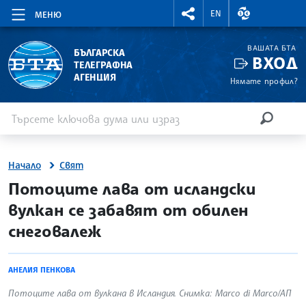
RIGHTMENU.SOCIAL
ВАЛУТНИ КУР
EN
МЕНЮ
ВАШАТА БТА
БЪЛГАРСКА
ВХОД
ТЕЛЕГРАФНА
АГЕНЦИЯ
Нямате профил?
Въведете ключова дума или израз
Търсене
ТЪРСЕН
Начало
Свят
site.bta
Потоците лава от исландски
вулкан се забавят от обилен
снеговалеж
АНЕЛИЯ ПЕНКОВА
Потоците лава от вулкана в Исландия. Снимка: Marco di Marco/АП