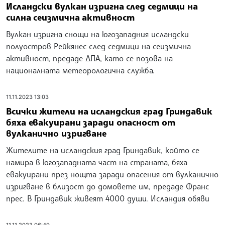
Исландски вулкан изригна след седмици на
силна сеизмична активност
Вулкан изригна снощи на югозападния исландски
полуостров Рейкянес след седмици на сеизмична
активност, предаде ДПА, като се позова на
националната метеорологична служба.
11.11.2023 13:03
Всички жители на исландския град Гриндавик
бяха евакуирани заради опасност от
вулканично изригване
Жителите на исландския град Гриндавик, който се
намира в югозападната част на страната, бяха
евакуирани през нощта заради опасения от вулканично
изригване в близост до домовете им, предаде Франс
прес. В Гриндавик живеят 4000 души. Исландия обяви
11.11.2023 06:49