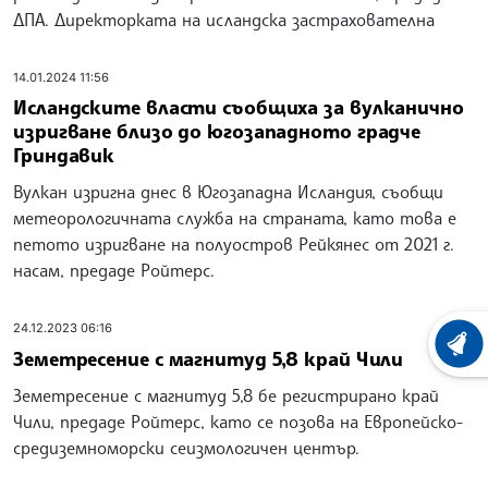
ДПА. Директорката на исландска застрахователна
14.01.2024 11:56
Исландските власти съобщиха за вулканично
изригване близо до югозападното градче
Гриндaвик
Вулкан изригна днес в Югозападна Исландия, съобщи
метеорологичната служба на страната, като това е
петото изригване на полуостров Рейкянес от 2021 г.
насам, предаде Ройтерс.
24.12.2023 06:16
ХРОНО
Земетресение с магнитуд 5,8 край Чили
Земетресение с магнитуд 5,8 бе регистрирано край
Чили, предаде Ройтерс, като се позова на Европейско-
средиземноморски сеизмологичен център.