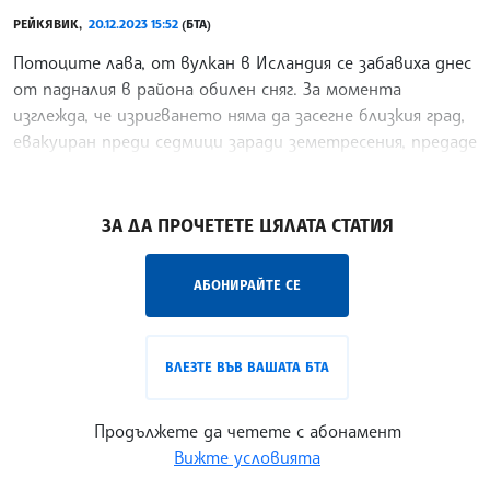
РЕЙКЯВИК,
20.12.2023 15:52
(БТА)
Потоците лава, от вулкан в Исландия се забавиха днес
от падналия в района обилен сняг. За момента
изглежда, че изригването няма да засегне близкия град,
евакуиран преди седмици заради земетресения, предаде
Ройтерс.
/ДИ/
ЗА ДА ПРОЧЕТЕТЕ ЦЯЛАТА СТАТИЯ
АБОНИРАЙТЕ СЕ
ВЛЕЗТЕ ВЪВ ВАШАТА БТА
Продължете да четете с абонамент
Вижте условията