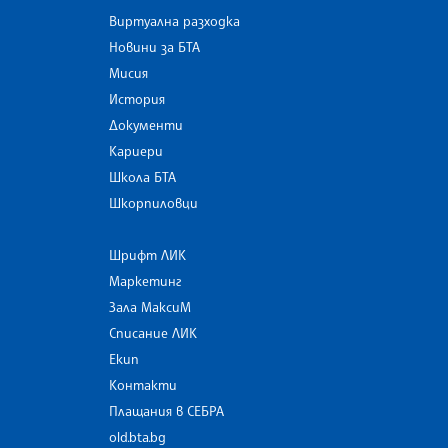
Виртуална разходка
Новини за БТА
Мисия
История
Документи
Кариери
Школа БТА
Шкорпиловци
Шрифт ЛИК
Маркетинг
Зала МаксиМ
Списание ЛИК
Екип
Контакти
Плащания в СЕБРА
old.bta.bg