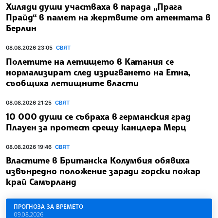
Хиляди души участваха в парада „Прага
Прайд“ в памет на жертвите от атентата в
Берлин
08.08.2026 23:05
СВЯТ
Полетите на летището в Катания се
нормализират след изригването на Етна,
съобщиха летищните власти
08.08.2026 21:25
СВЯТ
10 000 души се събраха в германския град
Плауен за протест срещу канцлера Мерц
08.08.2026 19:46
СВЯТ
Властите в Британска Колумбия обявиха
извънредно положение заради горски пожар
край Самърланд
ПРОГНОЗА ЗА ВРЕМЕТО
09.08.2026