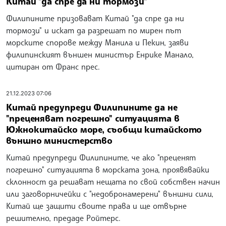
Китай "да спре да ни тормози"
Филипините призовават Китай "да спре да ни
тормози" и искат да разрешат по мирен път
морските спорове между Манила и Пекин, заяви
филипинският външен министър Енрике Манало,
цитиран от Франс прес.
21.12.2023 07:06
Китай предупреди Филипините да не
"преценяват погрешно" ситуацията в
Южнокитайско море, съобщи китайското
външно министерство
Китай предупреди Филипините, че ако "преценят
погрешно" ситуацията в морската зона, проявявайки
склонност да решават нещата по свой собствен начин
или заговорничейки с "недобронамерени" външни сили,
Китай ще защити своите права и ще отвърне
решително, предаде Ройтерс.