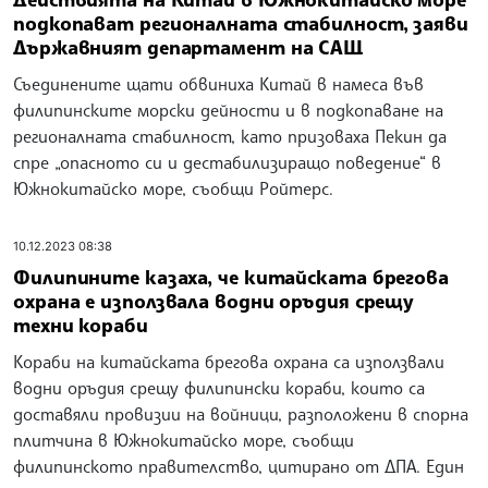
подкопават регионалната стабилност, заяви
Държавният департамент на САЩ
Съединените щати обвиниха Китай в намеса във
филипинските морски дейности и в подкопаване на
регионалната стабилност, като призоваха Пекин да
спре „опасното си и дестабилизиращо поведение“ в
Южнокитайско море, съобщи Ройтерс.
10.12.2023 08:38
Филипините казаха, че китайската брегова
охрана е използвала водни оръдия срещу
техни кораби
Кораби на китайската брегова охрана са използвали
водни оръдия срещу филипински кораби, които са
доставяли провизии на войници, разположени в спорна
плитчина в Южнокитайско море, съобщи
филипинското правителство, цитирано от ДПА. Един