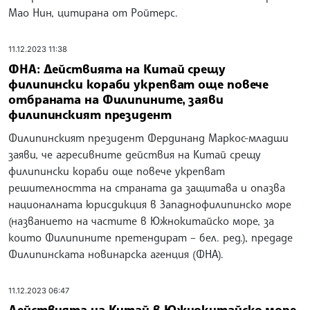
Мао Нин, цитирана от Ройтерс.
11.12.2023 11:38
ФНА: Действията на Китай срещу
филипински кораби укрепват още повече
отбраната на Филипините, заяви
филипинският президент
Филипинският президент Фердинанд Маркос-младши
заяви, че агресивните действия на Китай срещу
филипински кораби още повече укрепват
решителността на страната да защитава и опазва
националната юрисдикция в Западнофилипинско море
(названието на частите в Южнокитайско море, за
които Филипините претендират – бел. ред.), предаде
Филипинската новинарска агенция (ФНА).
11.12.2023 06:47
Действията на Китай в Южнокитайско море