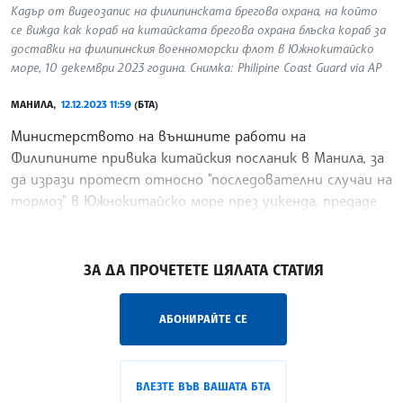
Кадър от видеозапис на филипинската брегова охрана, на който
се вижда как кораб на китайската брегова охрана блъска кораб за
доставки на филипинския военноморски флот в Южнокитайско
море, 10 декември 2023 година. Снимка: Philipine Coast Guard via AP
МАНИЛА,
12.12.2023 11:59
(БТА)
Министерството на външните работи на
Филипините привика китайския посланик в Манила, за
да изрази протест относно "последователни случаи на
тормоз" в Южнокитайско море през уикенда, предаде
Ройтерс.
/ПГ/
ЗА ДА ПРОЧЕТЕТЕ ЦЯЛАТА СТАТИЯ
АБОНИРАЙТЕ СЕ
ВЛЕЗТЕ ВЪВ ВАШАТА БТА