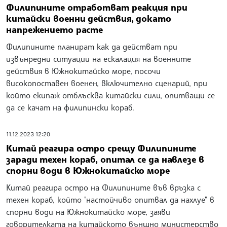
Филипините отработват реакция при
китайски военни действия, докато
напрежението расте
Филипините планират как да действат при
извънредни ситуации на ескалация на военните
действия в Южнокитайско море, посочи
високопоставен военен, включително сценарий, при
който екипаж отблъсква китайски сили, опитващи се
да се качат на филипински кораб.
11.12.2023 12:20
Китай реагира остро срещу Филипините
заради техен кораб, опитал се да навлезе в
спорни води в Южнокитайско море
Китай реагира остро на Филипините във връзка с
техен кораб, който "настойчиво опитвал да нахлуе" в
спорни води на Южнокитайско море, заяви
говорителката на китайското външно министерство