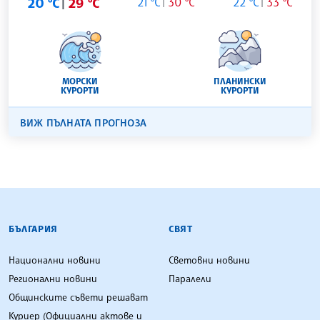
20 °C
29 °C
21 °C
30 °C
22 °C
33 °C
МОРСКИ
ПЛАНИНСКИ
КУРОРТИ
КУРОРТИ
ВИЖ ПЪЛНАТА ПРОГНОЗА
БЪЛГАРСКА ТЕЛЕГРАФНА АГЕНЦИЯ
БЪЛГАРИЯ
СВЯТ
Национални новини
Световни новини
Регионални новини
Паралели
Общинските съвети решават
Куриер (Официални актове и