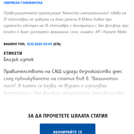
ГАБРИЕЛА ГОЛЕМАНСКА
Правозащитната организация "Амнести интернешънъл" обяви на
31 октомври, че цивилни са били ранени в Южен Ливан при
израелски обстрел на 15 октомври с боеприпаси с бял фосфор, при
който е било засегнато граинично село, снимка: AP / Hussein Malla
ВАШИНГТОН,
12.12.2023 05:45
(БТА)
ЕТИКЕТИ
Близък изток
Правителството на САЩ изрази безпокойство днес
след публикуването на статия във в. "Вашингтон
пост", в която се казва, че Израел е използвал
боеприпаси с бял фосфор, американско производство,
при ударите по южен Ливан през октомври. Изданието
/ГГ/
ЗА ДА ПРОЧЕТЕТЕ ЦЯЛАТА СТАТИЯ
АБОНИРАЙТЕ СЕ