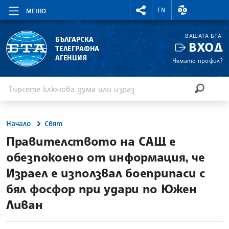
RIGHTMENU.SOCIAL
ВАЛУТНИ КУР
EN
МЕНЮ
ВАШАТА БТА
БЪЛГАРСКА
ВХОД
ТЕЛЕГРАФНА
АГЕНЦИЯ
Нямате профил?
Въведете ключова дума или израз
Търсене
ТЪРСЕН
Начало
Свят
site.bta
Правителството на САЩ е
обезпокоено от информация, че
Израел е използвал боеприпаси с
бял фосфор при удари по Южен
Ливан