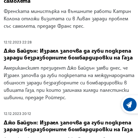
самолета
Френската министърка на външните работи Катрин
Колона отложи визитата си в Ливан заради проблем
със самолета, предаде Франс прес.
12.12.2023 22:28
Джо Байдън: Израел започва да губи подкрепа
заради безразборните бомбардировки на Газа
Американският президент Джо Байдън заяви днес, че
Израел започва да губи подкрепата на международната
общност заради безразборните си бомбардировки в
ивицата Газа, при които загинаха хиляди палестински
цивилни, предаде Ройтерс.
ХРОНО
12.12.2023 20:12
Джо Байдън: Израел започва да губи подкрепа
заради безразборните бомбардировки на Газа