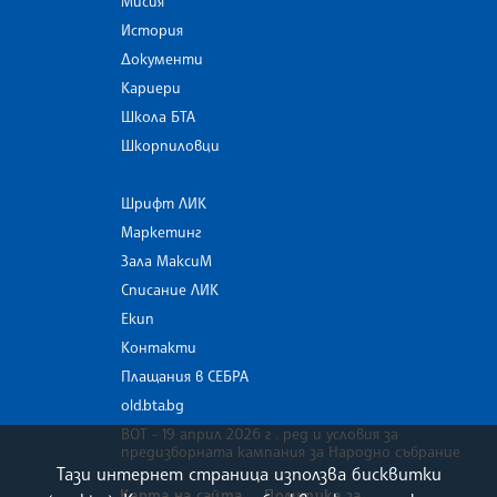
Мисия
История
Документи
Кариери
Школа БТА
Шкорпиловци
Шрифт ЛИК
Маркетинг
Зала МаксиМ
Списание ЛИК
Екип
Контакти
Плащания в СЕБРА
old.bta.bg
ВОТ - 19 април 2026 г . ред и условия за
предизборната кампания за Народно събрание
Тази интернет страница използва бисквитки
Карта на сайта
Политика за