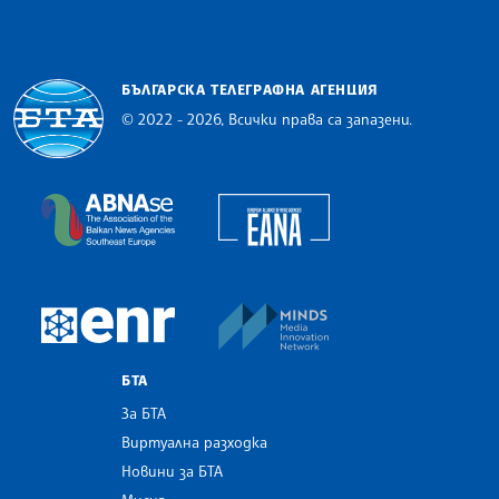
БЪЛГАРСКА ТЕЛЕГРАФНА АГЕНЦИЯ
© 2022 - 2026, Всички права са запазени.
Българска телеграфна агенция
European Alliance of N
The Assocoation of the Balkan News Agencies S
MINDS Media Innovatio
European Newsroom
БТА
За БТА
Виртуална разходка
Новини за БТА