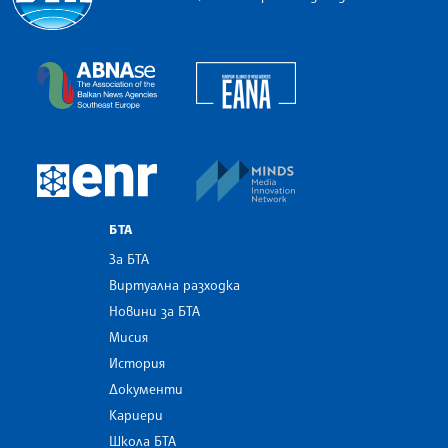
Българска телеграфна агенция
European Alliance of N
The Assocoation of the Balkan News Agencies S
MINDS Media Innovatio
European Newsroom
БТА
За БТА
Виртуална разходка
Новини за БТА
Мисия
История
Документи
Кариери
Школа БТА