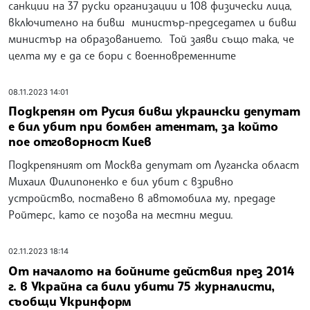
санкции на 37 руски организации и 108 физически лица,
включително на бивш министър-председател и бивш
министър на образованието. Той заяви също така, че
целта му е да се бори с военновременните
08.11.2023 14:01
Подкрепян от Русия бивш украински депутат
е бил убит при бомбен атентат, за който
пое отговорност Киев
Подкрепяният от Москва депутат от Луганска област
Михаил Филипоненко е бил убит с взривно
устройство, поставено в автомобила му, предаде
Ройтерс, като се позова на местни медии.
02.11.2023 18:14
От началото на бойните действия през 2014
г. в Украйна са били убити 75 журналисти,
съобщи Укринформ