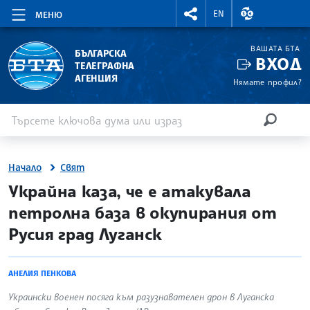
RIGHTMENU.SOCIAL
ВАЛУТНИ КУР
EN
МЕНЮ
ВАШАТА БТА
БЪЛГАРСКА
ВХОД
ТЕЛЕГРАФНА
АГЕНЦИЯ
Нямате профил?
Въведете ключова дума или израз
Търсене
ТЪРСЕН
Начало
Свят
site.bta
Украйна каза, че е атакувала
петролна база в окупирания от
Русия град Луганск
АНЕЛИЯ ПЕНКОВА
Украински военен посяга към разузнавателен дрон в Луганска