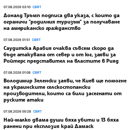
07.08.2026 03:10
СВЯТ
Доналд Тръмп подписа два указа, с които да
ограничи "родилния туризъм" за получаване
на американско гражданство
07.08.2026 01:51
СВЯТ
Саудитска Арабия очаква съвсем скоро да
бъде атакувана от север и от юг, заяви за
Ройтерс представител на властите в Рияд
07.08.2026 01:08
СВЯТ
Володимир Зеленски заяви, че Киев ще помогне
на украинските селскостопански
производители, които са били засегнати от
руските атаки
07.08.2026 00:28
СВЯТ
Най-малко двама души бяха убити и 13 бяха
ранени при експлозия край Дамаск