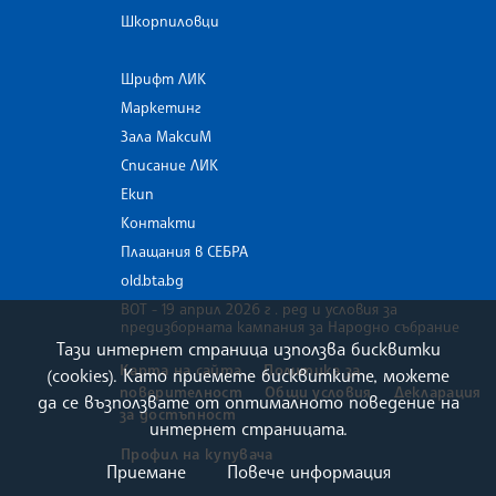
Шкорпиловци
Шрифт ЛИК
Маркетинг
Зала МаксиМ
Списание ЛИК
Екип
Контакти
Плащания в СЕБРА
old.bta.bg
ВОТ - 19 април 2026 г . ред и условия за
предизборната кампания за Народно събрание
Тази интернет страница използва бисквитки
Карта на сайта
Политика за
(cookies). Като приемете бисквитките, можете
поверителност
Общи условия
Декларация
да се възползвате от оптималното поведение на
за достъпност
интернет страницата.
Профил на купувача
Приемане
Повече информация