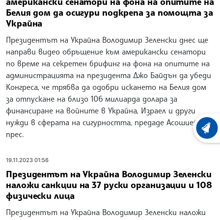
американски сенатори на фона на опитите на
Белия дом да осигури подкрепа за помощта за
Украйна
Президентът на Украйна Володимир Зеленски днес ще
направи видео обръщение към американски сенатори
по време на секретен брифинг на фона на опитите на
администрацията на президента Джо Байдън да убеди
Конгреса, че трябва да одобри искането на Белия дом
за отпускане на близо 106 милиарда долара за
финансиране на войните в Украйна, Израел и други
нужди в сферата на сигурността, предаде Асошиейтед
ХРОНО
прес.
19.11.2023 01:56
Президентът на Украйна Володимир Зеленски
наложи санкции на 37 руски организации и 108
физически лица
Президентът на Украйна Володимир Зеленски наложи