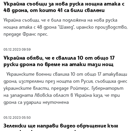
Украйна съобщи за нова руска нощна атака с
48 дрона, от които 41 са били свалени
Украйна съобщи, че е била подложена на нова руска
нощна атака с 48 дрона "Шахед", иранско производство,
предаде Франс прес.
05.12.2023 09:59
Украйна обяви, че е свалила 10 от общо 17
руски дрона по време на атаки тази нощ
Украинските военни свалиха 10 от общо 17 атакуващи
дрона, изстреляни през нощта от Русия, съобщиха днес
украинските власти, предаде Ройтерс. Губернаторът
на западната Лвовска област в Украйна каза, че три
дрона са ударили неуточнена
05.12.2023 05:50
Зеленски ще направи видео обръщение към