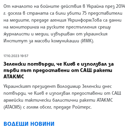
От началото на бойните действия в Украйна през 2014
г. досега в страната са били убити 75 представители
на медиите, предаде агенция Укринформ.Това са данни
на мониторинга на руските престъпления срещу
журналисти и медии, извършван от украинския
Институт за масови комуникации (ИМК).
17.10.2023 19:57
Зеленски потвърди, че Киев е използвал за
първи път предоставени от САЩ ракети
АТАКМС
Украинският президент Володимир Зеленски днес
потвърди, че Киев е използвал предоставени от САЩ
армейски тактически балистични ракети АТАКМС
(ATACMS) с голям обсег, предаде Ройтерс.
ВОДЕЩИ НОВИНИ