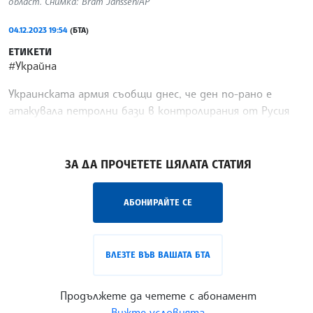
област. Снимка: Bram Janssen/AP
04.12.2023 19:54
(БТА)
ЕТИКЕТИ
#Украйна
Украинската армия съобщи днес, че ден по-рано е
атакувала петролни бази в контролирания от Русия
украински град Луганск, предаде Ройтерс.
/ЛМ/
ЗА ДА ПРОЧЕТЕТЕ ЦЯЛАТА СТАТИЯ
АБОНИРАЙТЕ СЕ
ВЛЕЗТЕ ВЪВ ВАШАТА БТА
Продължете да четете с абонамент
Вижте условията