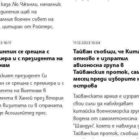
 каза Лю Чжънли, началник
единения щаб на
алния военен съвет на
, цитиран от Ройтерс.
3 16:11
11.12.2023 15:04
инпин се срещна с
Тайван съобщи, че Кит
ера и с президента на
отново е изпратил
нам
авионосна група в
Тайванския проток, са
ският президент Си
месец преди изборите 
н се срещна с премиера и с
острова
дента на Виетнам в
Тайванската армия е изпра
мента в Ханой през втория
свои сили да наблюдават
т визитата си в страната,
китайска военноморска груп
де Асошиейтед прес.
водена от самолетоносача
"Шандун", която е навлязла 
Тайванския проток, съобщи