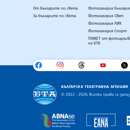
От българите по света
Фотогалерия Българи
За българите по света
Фотогалерия Свят
Фотогалерия ЛИК
Фотогалерия Спорт
ПАМЕТ от фотоархив
на БТА
БЪЛГАРСКА ТЕЛЕГРАФНА АГЕНЦИЯ
© 2022 - 2026, Всички права са запаз
Българска телеграфна агенция
Europe
The Assocoation of the Balkan