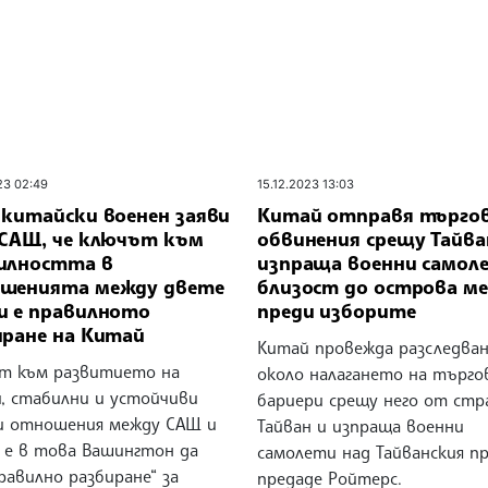
23 02:49
15.12.2023 13:03
 китайски военен заяви
Китай отправя търго
 САЩ, че ключът към
обвинения срещу Тайва
илността в
изпраща военни самол
шенията между двете
близост до острова ме
и е правилното
преди изборите
иране на Китай
Китай провежда разследва
т към развитието на
около налагането на търго
и, стабилни и устойчиви
бариери срещу него от стр
и отношения между САЩ и
Тайван и изпраща военни
 е в това Вашингтон да
самолети над Тайванския п
равилно разбиране“ за
предаде Ройтерс.