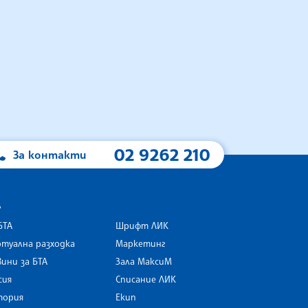
02 9262 210
За контакти
А
БТА
Шрифт ЛИК
туална разходка
Маркетинг
ини за БТА
Зала МаксиМ
rk
сия
Списание ЛИК
тория
Екип