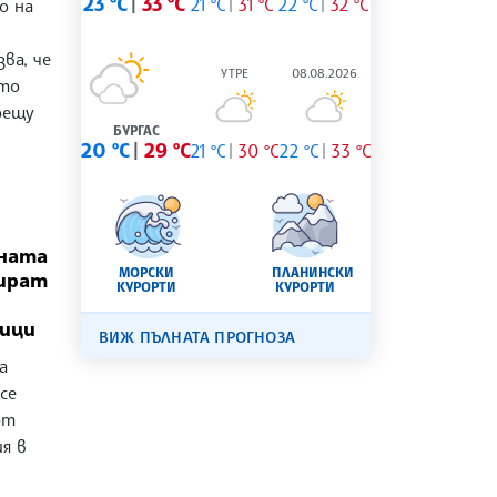
23 °C
33 °C
21 °C
31 °C
22 °C
32 °C
о на
ва, че
УТРЕ
08.08.2026
ато
рещу
БУРГАС
20 °C
29 °C
21 °C
30 °C
22 °C
33 °C
ната
МОРСКИ
ПЛАНИНСКИ
бират
КУРОРТИ
КУРОРТИ
ници
ВИЖ ПЪЛНАТА ПРОГНОЗА
а
се
от
я в