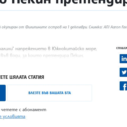
окупиран от Филипините остров на 1 декември. Снимка: AП/ Aaron Favi
зпалили" напрежението в Южнокитайско море,
СПОДЕЛ
 във води, за които претендира Пекин,
ЕТЕ ЦЯЛАТА СТАТИЯ
ВЛЕЗТЕ ВЪВ ВАШАТА БТА
 четете с абонамент
 условията