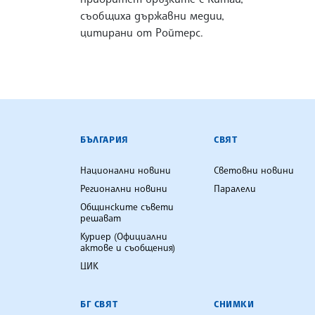
съобщиха държавни медии,
цитирани от Ройтерс.
БЪЛГАРСКА ТЕЛЕГРАФНА АГ
БЪЛГАРИЯ
СВЯТ
Национални новини
Световни новини
Регионални новини
Паралели
Общинските съвети
решават
Куриер (Официални
актове и съобщения)
ЦИК
БГ СВЯТ
СНИМКИ