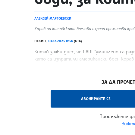
АЛЕКСЕЙ МАРГОЕВСКИ
Кораб на китайската брегова охрана преминава край 
ПЕКИН,
04.12.2023 11:34
(БТА)
Китай заяви днес, че САЩ "умишлено са ра
като са изпратили американски боен кораб
предаде Франс прес.
/ПГ/
ЗА ДА ПРОЧЕТ
АБОНИРАЙТЕ СЕ
Продължете да
Вижте