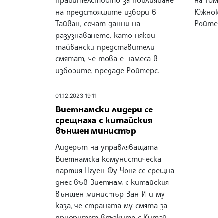
на предстоящите избори в
Южнок
Тайван, сочат данни на
Ройте
разузнаването, като някои
тайвански представители
смятат, че това е намеса в
изборите, предаде Ройтерс.
01.12.2023 19:11
Виетнамски лидери се
срещнаха с китайския
външен министър
Лидерът на управляващата
Виетнамска комунистическа
партия Нгуен Фу Чонг се срещна
днес във Виетнам с китайския
външен министър Ван И и му
каза, че страната му смята за
приоритет връзките с Китай,