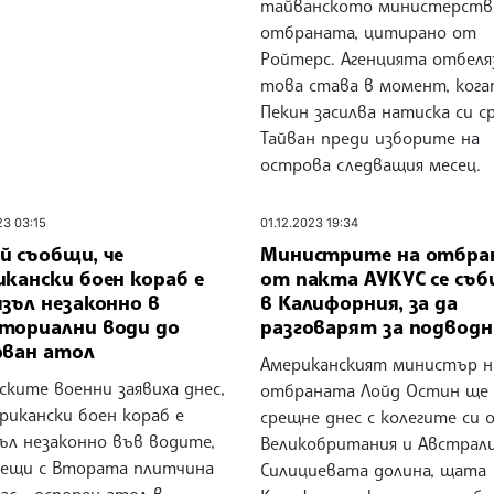
тайванското министерств
отбраната, цитирано от
Ройтерс. Агенцията отбеляз
това става в момент, ког
Пекин засилва натиска си с
Тайван преди изборите на
острова следващия месец.
23 03:15
01.12.2023 19:34
й съобщи, че
Министрите на отбра
кански боен кораб е
от пакта АУКУС се съ
зъл незаконно в
в Калифорния, за да
ториални води до
разговарят за подвод
рван атол
Американският министър н
ките военни заявиха днес,
отбраната Лойд Остин ще 
рикански боен кораб е
срещне днес с колегите си 
ъл незаконно във водите,
Великобритания и Австрали
чещи с Втората плитчина
Силициевата долина, щата
ас - оспорен атол в