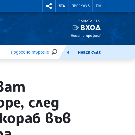
УТНИ КУРСОВЕ
RIGHTMENU.SOCIAL
БТА
ПРЕСКЛУБ
EN
ВАШАТА БТА
ВХОД
Нямате профил?
Подробно търсене
НАВСЯКЪДЕ
ТЪРСЕНЕ
ЕМИСИЯ
лват
ре, след
кораб във
ра