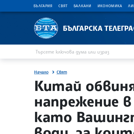
БЪЛГАРИЯ
СВЯТ
БАЛКАНИ
ИКОНОМИКА
ЛИ
БЪЛГАРСКА ТЕЛЕГР
Въведете ключова дума или израз
Търсене
Начало
Свят
site.bta
Китай обвиня
напрежение в
като Вашингт
води, за кои