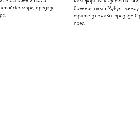
Калифорния, където ще об
итайско море, предаде
военния пакт "Аукус" между
рс.
трите държави, предаде Ф
прес.