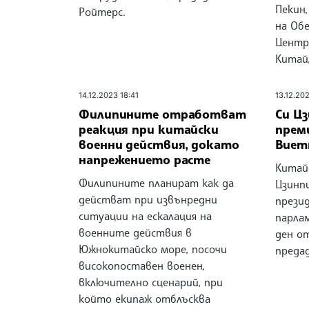
Пекин,
Ройтерс.
на Об
Центр
Китай
14.12.2023 18:41
13.12.202
Филипините отработват
Си Цз
реакция при китайски
преми
военни действия, докато
Виет
напрежението расте
Китай
Филипините планират как да
Цзинпи
действат при извънредни
прези
ситуации на ескалация на
парла
военните действия в
ден о
Южнокитайско море, посочи
преда
високопоставен военен,
включително сценарий, при
който екипаж отблъсква