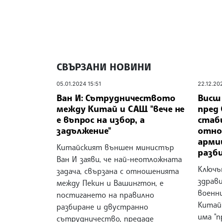
СВЪРЗАНИ НОВИНИ
05.01.2024 15:51
22.12.20
Ван И: Сътрудничеството
Висш
между Китай и САЩ "вече не
пред
е въпрос на избор, а
стаб
задължение"
отно
арми
Китайският външен министър
разб
Ван И заяви, че най-неотложната
Ключъ
задача, свързана с отношенията
здрав
между Пекин и Вашингтон, е
военн
постигането на правилно
Китай
разбиране и двустранно
има "п
сътрудничество, предаде