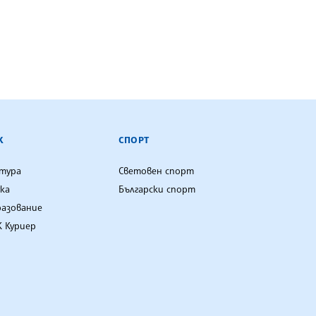
К
СПОРТ
лтура
Световен спорт
ка
Български спорт
разование
 Куриер