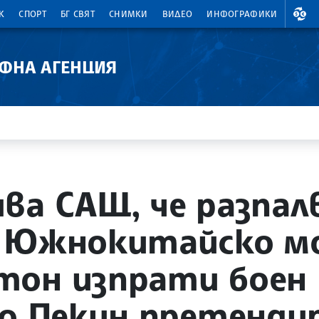
ВАЛ
К
СПОРТ
БГ СВЯТ
СНИМКИ
ВИДЕО
ИНФОГРАФИКИ
АФНА АГЕНЦИЯ
ва САЩ, че разпа
 Южнокитайско мо
он изпрати боен 
то Пекин претенди