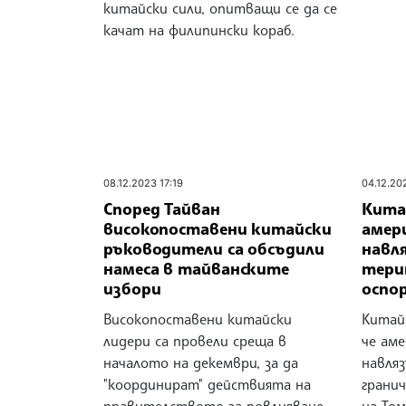
китайски сили, опитващи се да се
качат на филипински кораб.
08.12.2023 17:19
04.12.20
Според Тайван
Кита
високопоставени китайски
амери
ръководители са обсъдили
навля
намеса в тайванските
тери
избори
оспо
Високопоставени китайски
Китайс
лидери са провели среща в
че аме
началото на декември, за да
навляз
"координират" действията на
грани
правителството за повлияване
на Том