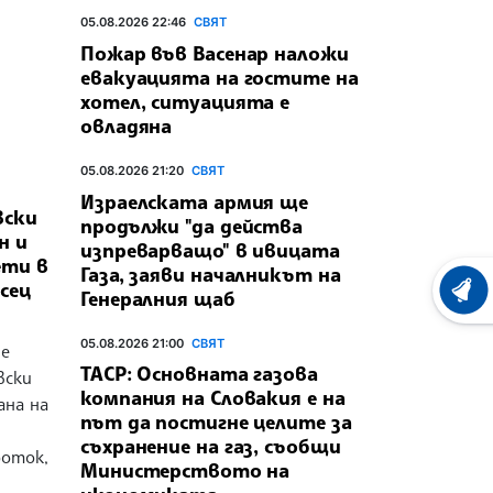
05.08.2026 22:46
СВЯТ
Пожар във Васенар наложи
евакуацията на гостите на
хотел, ситуацията е
овладяна
05.08.2026 21:20
СВЯТ
Израелската армия ще
вски
продължи "да действа
н и
изпреварващо" в ивицата
ети в
Газа, заяви началникът на
сец
Генералния щаб
ХРОНО
05.08.2026 21:00
СВЯТ
не
ТАСР: Основната газова
вски
компания на Словакия е на
ана на
път да постигне целите за
съхранение на газ, съобщи
роток,
Министерството на