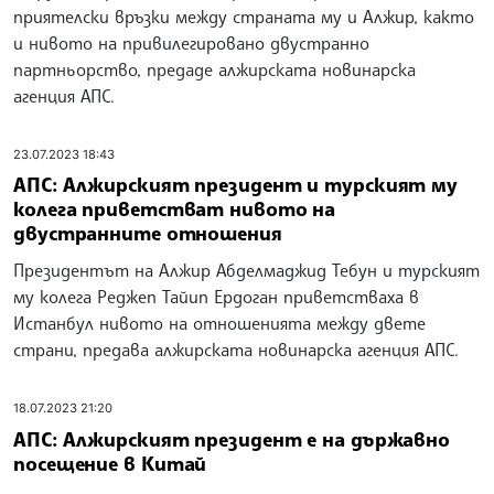
приятелски връзки между страната му и Алжир, както
и нивото на привилегировано двустранно
партньорство, предаде алжирската новинарска
агенция АПС.
23.07.2023 18:43
АПС: Алжирският президент и турският му
колега приветстват нивото на
двустранните отношения
Президентът на Алжир Абделмаджид Тебун и турският
му колега Реджеп Тайип Ердоган приветстваха в
Истанбул нивото на отношенията между двете
страни, предава алжирската новинарска агенция АПС.
18.07.2023 21:20
АПС: Алжирският президент е на държавно
посещение в Китай