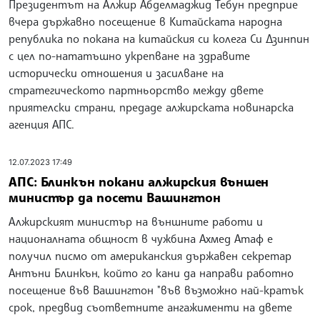
Президентът на Алжир Абделмаджид Тебун предприе
вчера държавно посещение в Китайската народна
република по покана на китайския си колега Си Дзинпин
с цел по-нататъшно укрепване на здравите
исторически отношения и засилване на
стратегическото партньорство между двете
приятелски страни, предаде алжирската новинарска
агенция АПС.
12.07.2023 17:49
АПС: Блинкън покани алжирския външен
министър да посети Вашингтон
Алжирският министър на външните работи и
националната общност в чужбина Ахмед Атаф е
получил писмо от американския държавен секретар
Антъни Блинкън, който го кани да направи работно
посещение във Вашингтон "във възможно най-кратък
срок, предвид съответните ангажименти на двете