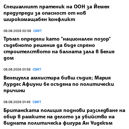
Специалният пратеник на ООН за Йемен
предупреди за опасност от нов
широкомащабен конфликт
08.08.2026 02:58
СВЯТ
Тръмп определи като "национален позор"
съдебното решение да бъде спряно
строителството на балната зала в Белия
дом
08.08.2026 01:58
СВЯТ
Венецуела амнистира бивш съдия; Мария
Лурдес Афиуни бе осъдена по политически
причини
08.08.2026 01:45
СВЯТ
Британската полиция поднови разследване на
обир в рамките на делото за убийство на
видната политическа фигура Ан Уидекъм