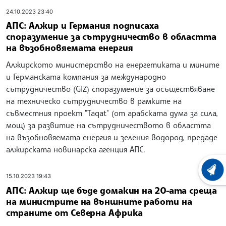
24.10.2023 23:40
АПС: Алжир и Германия подписаха
споразумение за сътрудничество в областта
на възобновяемата енергия
Алжирското министерство на енергетиката и мините
и Германската компания за международно
сътрудничество (GIZ) споразумение за осъществяване
на техническо сътрудничество в рамките на
съвместния проект "Taqat" (от арабската дума за сила,
мощ) за развитие на сътрудничеството в областта
на възобновяемата енергия и зеления водород, предаде
алжирската новинарска агенция АПС.
ХРОНО
15.10.2023 19:43
АПС: Алжир ще бъде домакин на 20-ата среща
на министрите на външните работи на
страните от Северна Африка