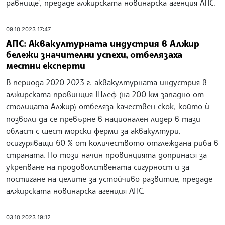
равнище", предаде алжирската новинарска агенция АПС.
09.10.2023 17:47
АПС: Аквакултурната индустрия в Алжир
бележи значителни успехи, отбелязаха
местни експерти
В периода 2020-2023 г. аквакултурната индустрия в
алжирската провинция Шлеф (на 200 км западно от
столицата Алжир) отбеляза качествен скок, който ѝ
позволи да се превърне в национален лидер в тази
област с шест морски ферми за аквакултури,
осигуряващи 60 % от количеството отглеждана риба в
страната. По този начин провинцията допринася за
укрепване на продоволствената сигурност и за
постигане на целите за устойчиво развитие, предаде
алжирската новинарска агенция АПС.
03.10.2023 19:12