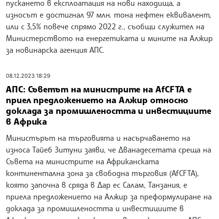
пускането в експлоатация на нови находища, а
износът е достигнал 97 млн. тона нефтен еквивалент,
или с 3,5% повече спрямо 2022 г., съобщи служител на
Министерството на енергетиката и мините на Алжир
за новинарска агенция АПС.
08.12.2023 18:29
АПС: Съветът на министрите на AfCFTA е
приел предложението на Алжир относно
доклада за промишлеността и инвестициите
в Африка
Министърът на търговията и насърчаването на
износа Тайеб Зитуни заяви, че Дванадесетата среща на
Съвета на министрите на Африканската
континентална зона за свободна търговия (AfCFTA),
която започна в сряда в Дар ес Салам, Танзания, е
приела предложението на Алжир за преформулиране на
доклада за промишлеността и инвестициите в