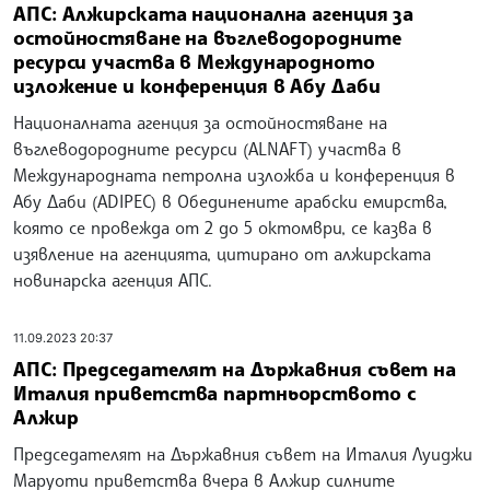
АПС: Алжирската национална агенция за
остойностяване на въглеводородните
ресурси участва в Международното
изложение и конференция в Абу Даби
Националната агенция за остойностяване на
въглеводородните ресурси (ALNAFT) участва в
Международната петролна изложба и конференция в
Абу Даби (ADIPEC) в Обединените арабски емирства,
която се провежда от 2 до 5 октомври, се казва в
изявление на агенцията, цитирано от алжирската
новинарска агенция АПС.
11.09.2023 20:37
АПС: Председателят на Държавния съвет на
Италия приветства партньорството с
Алжир
Председателят на Държавния съвет на Италия Луиджи
Маруоти приветства вчера в Алжир силните