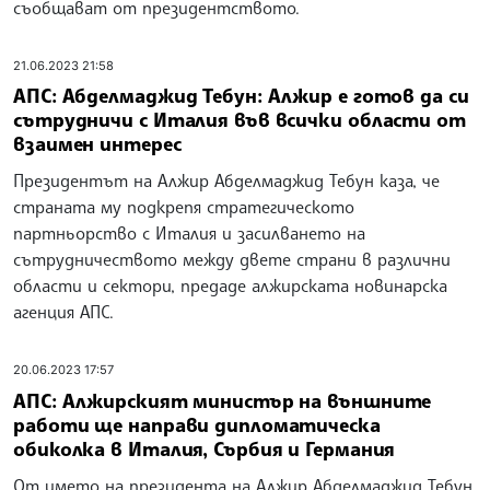
съобщават от президентството.
21.06.2023 21:58
АПС: Абделмаджид Тебун: Алжир е готов да си
сътрудничи с Италия във всички области от
взаимен интерес
Президентът на Алжир Абделмаджид Тебун каза, че
страната му подкрепя стратегическото
партньорство с Италия и засилването на
сътрудничеството между двете страни в различни
области и сектори, предаде алжирската новинарска
агенция АПС.
20.06.2023 17:57
АПС: Алжирският министър на външните
работи ще направи дипломатическа
обиколка в Италия, Сърбия и Германия
От името на президента на Алжир Абделмаджид Тебун,