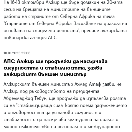
На 16-18 октомври Алжир ще бъде домакин на 20-ата
сесия на Срещата на министрите на външните
работи на страните от Северна Африка на тема
"Страните от Северна Африка: Засилване на диалога на
основата на споделени ценности", предаде алжирската
новинарска агенция АПС.
10.10.2023 22:06
АПС: Алжир ще продължи да насърчава
сигурността и стабилността, заяви
алжирският външен министър
Алжирският външен министър Ахмед Атаф заяви, че
Алжир, под ръководството на президента
Абделмаджид Тебун, ще продължи да изпълнява ролята
си на "стабилизираща сила, която поема задължението
и отговорността да установи сигурност и
стабилност, и да насърчава културата на диалог и
мирно съжителство на регионално и международно