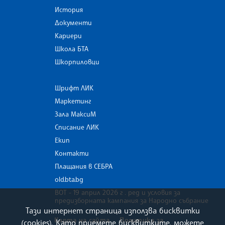
История
Документи
Кариери
Школа БТА
Шкорпиловци
Шрифт ЛИК
Маркетинг
Зала МаксиМ
Списание ЛИК
Екип
Контакти
Плащания в СЕБРА
old.bta.bg
ВОТ - 19 април 2026 г . ред и условия за
предизборната кампания за Народно събрание
Тази интернет страница използва бисквитки
Карта на сайта
Политика за
(cookies). Като приемете бисквитките, можете