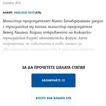
Снимка: АПС
АЛЖИР,
06.10.2023 00:17
(БТА)
Министър-председателят Аймен Бенабдерахман заедно
с тунизийския му колега, министър-председателя
Ахмед Хашани, водиха откриването на Алжирско-
тунизийския бизнес икономически форум, като
подчертаха, че събитието е ново начало за
двустранното партньорство в различни области,
предаде алжирската новинарска агенция АПС.
/ПГ/
ЗА ДА ПРОЧЕТЕТЕ ЦЯЛАТА СТАТИЯ
АБОНИРАЙТЕ СЕ
ВЛЕЗТЕ ВЪВ ВАШАТА БТА