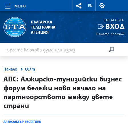
RIGHTMENU.SOCIAL
ВАЛУТНИ КУР
EN
МЕНЮ
ВАШАТА БТА
БЪЛГАРСКА
ВХОД
ТЕЛЕГРАФНА
АГЕНЦИЯ
Нямате профил?
Въведете ключова дума или израз
Търсене
ТЪРСЕН
Начало
Свят
site.bta
АПС: Алжирско-тунизийски бизнес
форум бележи ново начало на
партньорството между двете
страни
АЛЕКСАНДЪР ЕВСТАТИЕВ