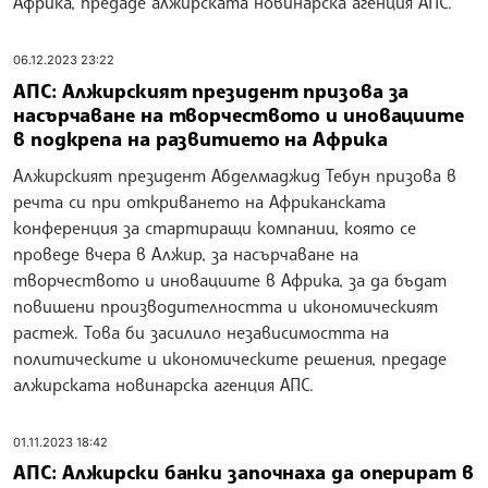
Африка, предаде алжирската новинарска агенция АПС.
06.12.2023 23:22
АПС: Алжирският президент призова за
насърчаване на творчеството и иновациите
в подкрепа на развитието на Африка
Алжирският президент Абделмаджид Тебун призова в
речта си при откриването на Африканската
конференция за стартиращи компании, която се
проведе вчера в Алжир, за насърчаване на
творчеството и иновациите в Африка, за да бъдат
повишени производителността и икономическият
растеж. Това би засилило независимостта на
политическите и икономическите решения, предаде
алжирската новинарска агенция АПС.
01.11.2023 18:42
АПС: Алжирски банки започнаха да оперират в