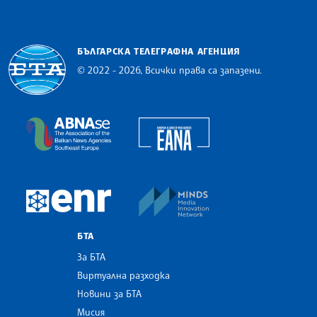
БЪЛГАРСКА ТЕЛЕГРАФНА АГЕНЦИЯ
© 2022 - 2026, Всички права са запазени.
Българска телеграфна агенция
European Alliance of N
The Assocoation of the Balkan News Agencies S
MINDS Media Innovatio
European Newsroom
БТА
За БТА
Виртуална разходка
Новини за БТА
Мисия