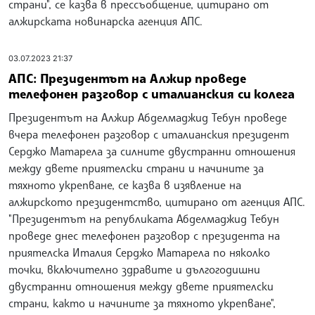
страни", се казва в прессъобщение, цитирано от
алжирската новинарска агенция АПС.
03.07.2023 21:37
АПС: Президентът на Алжир проведе
телефонен разговор с италианския си колега
Президентът на Алжир Абделмаджид Тебун проведе
вчера телефонен разговор с италианския президент
Серджо Матарела за силните двустранни отношения
между двете приятелски страни и начините за
тяхното укрепване, се казва в изявление на
алжирското президентство, цитирано от агенция АПС.
"Президентът на републиката Абделмаджид Тебун
проведе днес телефонен разговор с президента на
приятелска Италия Серджо Матарела по няколко
точки, включително здравите и дългогодишни
двустранни отношения между двете приятелски
страни, както и начините за тяхното укрепване",