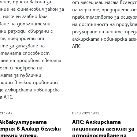
ент, приеха Закона за
от месец май насам вследс
ние на финансовия закон за
на мерките, предприети о
., насочен главно към
правителството за осигур
ване на допълнителни
на достъпност на продукт
ни разходи, свързани с
регулиране на цените, пред
те, предприети от
алжирската новинарска аге
те за запазване на
АПС.
ателната способност,
ване на продоволствената
ост и подкрепа на
амата за публични
тиции в някои провинции,
де алжирската новинарска
я АПС.
23 17:47
03.10.2023 19:12
 Аквакултурната
АПС: Алжирската
стрия в Алжир бележи
национална агенция за
телни успехи,
остойностяване на