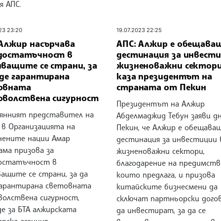
я АПС.
23 23:20
19.07.2023 22:25
 Алжир насърчава
АПС: Алжир е обещава
достатъчност в
дестинация за инвести
иващите се страни, за
жизненоважни сектори
ъде гарантирана
каза президентът на
овната
страната от Пекин
оволствена сигурност
Президентът на Алжир
янният представител на
Абделмаджид Тебун заяви д
 в Организацията на
Пекин, че Алжир е обещава
нените нации Амар
дестинация за инвестиции 
ама призова за
жизненоважни сектори,
остатъчност в
благодарение на предимств
ащите се страни, за да
които предлага, и призова
гарантирана световната
китайските бизнесмени да
волствена сигурност,
сключат партньорски дого
е за БТА алжирската
да инвестират, за да се