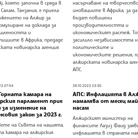
A), която започна в сряда в
насърчаване на творчеств
 Салам, Танзания, е приела
иновациите в Африка, за да
ожението на Алжир за
бъдат повишени
рмулиране на доклада за
производителността и
шлеността и
икономическият растеж. То
тициите в Африка, предаде
засилило независимостта н
ската новинарска агенция
политическите и
икономическите решения, п
алжирската новинарска аге
АПС.
23 07:54
26.10.2023 23:30
 Горната камара на
АПС: Инфлацията в Ал
рския парламент прие
намалява от месец май
 за изменение на
насам
совия закон за 2023 г.
Алжирският министър на
вете на Съвета на нацията,
финансите Лазиз Фаид заяви
та камара на алжирския
инфлацията в страната на