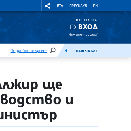
УТНИ КУРСОВЕ
RIGHTMENU.SOCIAL
БТА
ПРЕСКЛУБ
EN
ВАШАТА БТА
ВХОД
Нямате профил?
Подробно търсене
НАВСЯКЪДЕ
ТЪРСЕНЕ
ЕМИСИЯ
Алжир ще
зводство и
министър