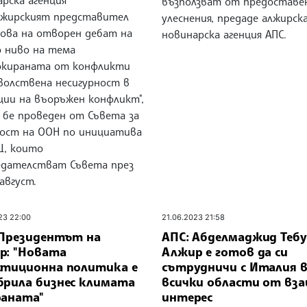
рска агенция
възползват от предоставе
лжирският представител
улеснения, предаде алжирск
това на отворен дебат на
новинарска агенция АПС.
о ниво на тема
окираната от конфликти
волствена несигурност в
ции на въоръжен конфликт",
 бе проведен от Съвета за
ност на ООН по инициатива
Щ, които
едателстват Съвета през
август.
23 22:00
21.06.2023 21:58
 Президентът на
АПС: Абделмаджид Тебу
р: "Новата
Алжир е готов да си
стиционна политика е
сътрудничи с Италия 
брила бизнес климата
всички области от вз
раната"
интерес