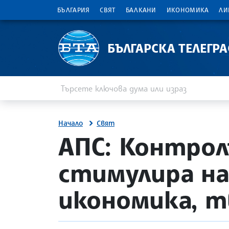
БЪЛГАРИЯ
СВЯТ
БАЛКАНИ
ИКОНОМИКА
ЛИ
БЪЛГАРСКА ТЕЛЕГР
Въведете ключова дума или израз
Търсене
Начало
Свят
site.bta
АПС: Контрол
стимулира н
икономика, 