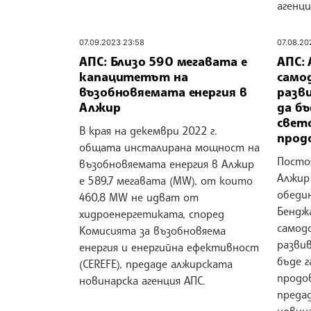
агенци
07.09.2023 23:58
07.08.20
АПС: Близо 590 мегавата е
АПС:
капацитетът на
само
възобновяемата енергия в
разв
Алжир
да б
свет
В края на декември 2022 г.
прод
общата инсталирана мощност на
Посто
възобновяемата енергия в Алжир
Алжир
е 589,7 мегавата (MW), от които
обеди
460,8 MW не идват от
Бендж
хидроенергетиката, според
самод
Комисията за възобновяема
развив
енергия и енергийна ефективност
бъде 
(CEREFE), предаде алжирската
продо
новинарска агенция АПС.
предад