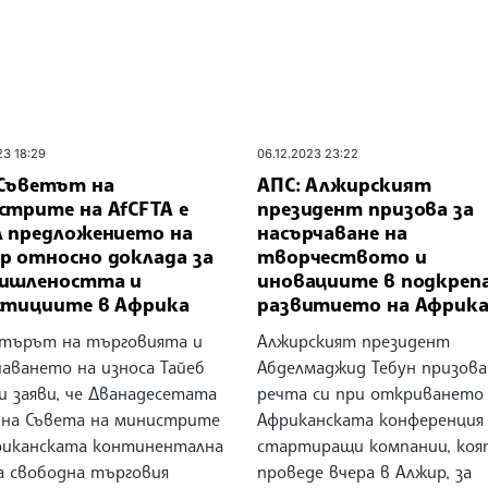
23 18:29
06.12.2023 23:22
 Съветът на
АПС: Алжирският
стрите на AfCFTA е
президент призова за
л предложението на
насърчаване на
р относно доклада за
творчеството и
ишлеността и
иновациите в подкрепа
стициите в Африка
развитието на Африк
търът на търговията и
Алжирският президент
чаването на износа Тайеб
Абделмаджид Тебун призова
и заяви, че Дванадесетата
речта си при откриването
 на Съвета на министрите
Африканската конференция 
риканската континентална
стартиращи компании, коя
а свободна търговия
проведе вчера в Алжир, за