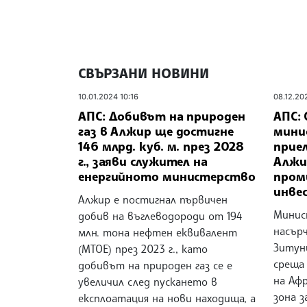
СВЪРЗАНИ НОВИНИ
10.01.2024 10:16
08.12.20
АПС: Добивът на природен
АПС:
газ в Алжир ще достигне
мини
146 млрд. куб. м. през 2028
прие
г., заяви служител на
Алжи
енергийното министерство
пром
инве
Алжир е постигнал първичен
Минис
добив на въглеводороди от 194
насър
млн. тона нефтен еквивалент
Зитун
(MTOE) през 2023 г., като
среща
добивът на природен газ се е
на Аф
увеличил след пускането в
зона з
експлоатация на нови находища, а