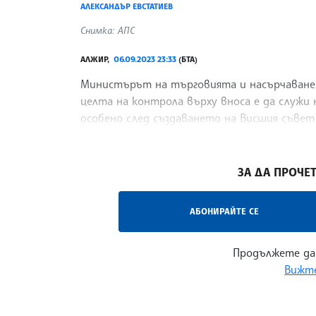
АЛЕКСАНДЪР ЕВСТАТИЕВ
Снимка: АПС
АЛЖИР,
06.09.2023 23:33
(БТА)
Министърът на търговията и насърчаването
целта на контрола върху вноса е да служи
особено след създаването на Висшия съвет 
страната Абделмаджид Тебун, предаде алжи
/ВА/
ЗА ДА ПРОЧЕТ
АБОНИРАЙТЕ СЕ
Продължете да
Вижте