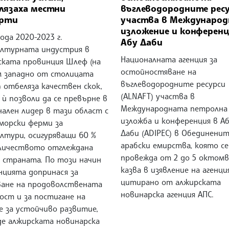
лязаха местни
въглеводородните рес
ерти
участва в Междунаро
изложение и конференц
ода 2020-2023 г.
Абу Даби
ултурната индустрия в
Националната агенция за
ската провинция Шлеф (на
остойностяване на
м западно от столицата
въглеводородните ресурси
 отбеляза качествен скок,
(ALNAFT) участва в
ѝ позволи да се превърне в
Международната петролна
ален лидер в тази област с
изложба и конференция в А
морски ферми за
Даби (ADIPEC) в Обединени
ултури, осигуряващи 60 %
арабски емирства, която се
личеството отглеждана
провежда от 2 до 5 октомв
в страната. По този начин
казва в изявление на агенци
нцията допринася за
цитирано от алжирската
ване на продоволствената
новинарска агенция АПС.
ост и за постигане на
е за устойчиво развитие,
де алжирската новинарска