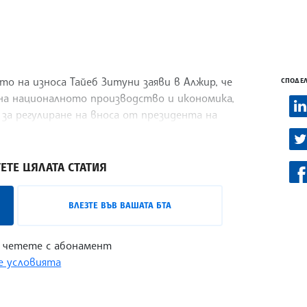
 на износа Тайеб Зитуни заяви в Алжир, че
СПОДЕЛ
 на националното производство и икономика,
за регулиране на вноса от президента на
рската новинарска агенция АПС.
ЕТЕ ЦЯЛАТА СТАТИЯ
ВЛЕЗТЕ ВЪВ ВАШАТА БТА
 четете с абонамент
 условията