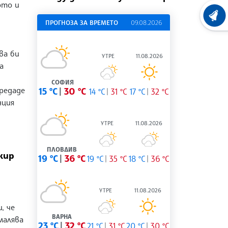
ото и
ХРОНО
ПРОГНОЗА ЗА ВРЕМЕТО
09.08.2026
ва би
УТРЕ
11.08.2026
а
СОФИЯ
редаде
15 °C
30 °C
14 °C
31 °C
17 °C
32 °C
нция
УТРЕ
11.08.2026
ПЛОВДИВ
жир
19 °C
36 °C
19 °C
35 °C
18 °C
36 °C
УТРЕ
11.08.2026
, че
ВАРНА
малява
23 °C
32 °C
21 °C
31 °C
20 °C
30 °C