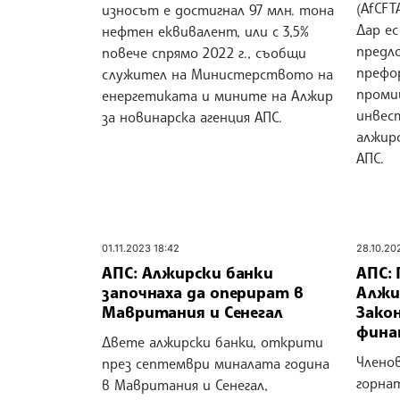
(AfCFT
износът е достигнал 97 млн. тона
Дар ес
нефтен еквивалент, или с 3,5%
предл
повече спрямо 2022 г., съобщи
префо
служител на Министерството на
проми
енергетиката и мините на Алжир
инвес
за новинарска агенция АПС.
алжир
АПС.
01.11.2023 18:42
28.10.20
АПС: Алжирски банки
АПС:
започнаха да оперират в
Алжи
Мавритания и Сенегал
Закон
финан
Двете алжирски банки, открити
Члено
през септември миналата година
горна
в Мавритания и Сенегал,