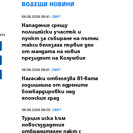
ВОДЕЩИ НОВИНИ
09.08.2026 09:41
СВЯТ
Нападения срещу
полицейски участък и
ЕТЕ
пункт за събиране на пътни
такси белязаха първия ден
от мандата на новия
президент на Колумбия
09.08.2026 09:01
СВЯТ
Нагасаки отбелязва 81-вата
годишнина от ядрените
бомбардировки над
японския град
09.08.2026 08:20
СВЯТ
Турция иска към
новосъздадения
отбранителен пакт с