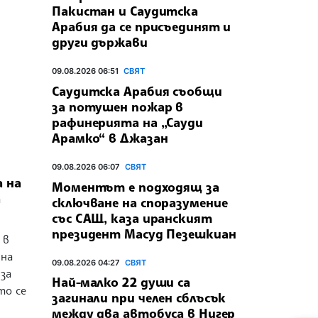
Пакистан и Саудитска
Арабия да се присъединят и
други държави
09.08.2026 06:51
СВЯТ
Саудитска Арабия съобщи
за потушен пожар в
рафинерията на „Сауди
Арамко“ в Джазан
09.08.2026 06:07
СВЯТ
 на
Моментът е подходящ за
а
сключване на споразумение
със САЩ, каза иранският
президент Масуд Пезешкиан
 в
 на
09.08.2026 04:27
СВЯТ
за
Най-малко 22 души са
то се
загинали при челен сблъсък
между два автобуса в Нигер