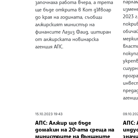
парлам
започнаха работа вчера, а трета
измене
ще бъде открита в Кот д'Ивоар
2023 г
до края на годината, съобщи
покри
алжирският министър на
обичай
финансите Лазиз Фаид, цитиран
мерки
от алжирската новинарска
власти
агенция АПС.
покуп
укреп
сигурн
прогр
инвес
преда
агенци
15.10.2023 19:43
09.10.20
АПС: Алжир ще бъде
АПС:
домакин на 20-ата среща на
инду
министрите на външните
значи