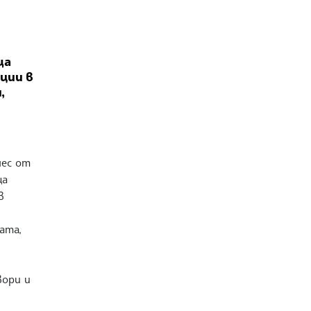
ща
ции в
,
нес от
ща
в
ата,
вори и