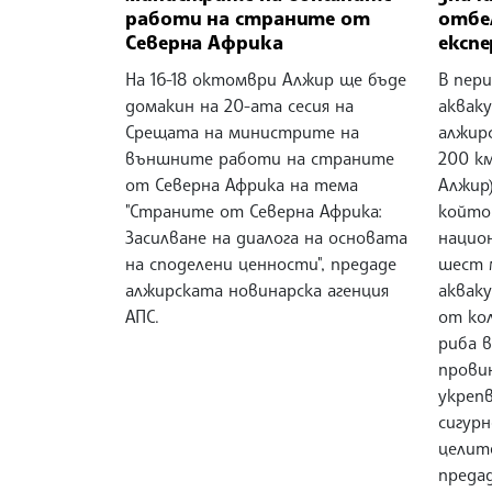
работи на страните от
отбе
Северна Африка
експ
На 16-18 октомври Алжир ще бъде
В пери
домакин на 20-ата сесия на
аквак
Срещата на министрите на
алжир
външните работи на страните
200 к
от Северна Африка на тема
Алжир)
"Страните от Северна Африка:
който 
Засилване на диалога на основата
национ
на споделени ценности", предаде
шест 
алжирската новинарска агенция
аквак
АПС.
от ко
риба 
прови
укреп
сигурн
целит
преда