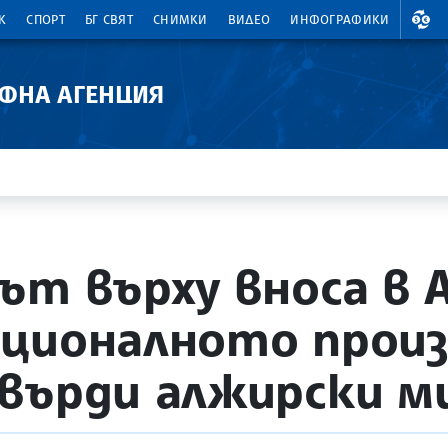
ВАЛ
К
СПОРТ
БГ СВЯТ
СНИМКИ
ВИДЕО
ИНФОГРАФИКИ
АФНА АГЕНЦИЯ
ът върху вноса в 
ационалното прои
твърди алжирски 