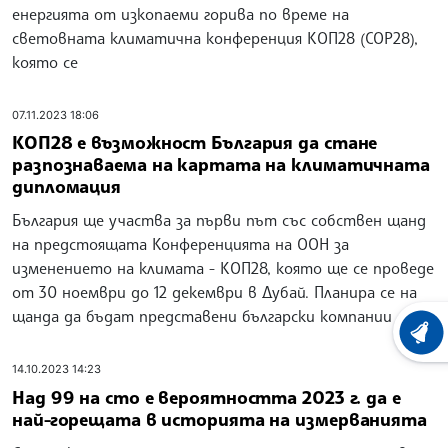
енергията от изкопаеми горива по време на
световната климатична конференция КОП28 (COP28),
която се
07.11.2023 18:06
КОП28 е възможност България да стане
разпознаваема на картата на климатичната
дипломация
България ще участва за първи път със собствен щанд
на предстоящата Конференцията на ООН за
изменението на климата - КОП28, която ще се проведе
от 30 ноември до 12 декември в Дубай. Планира се на
щанда да бъдат представени български компании от
ХРОНО
14.10.2023 14:23
Над 99 на сто е вероятността 2023 г. да е
най-горещата в историята на измерванията