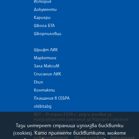
История
Документи
Кариери
Школа БТА
Шкорпиловци
Шрифт ЛИК
Маркетинг
Зала МаксиМ
Списание ЛИК
Екип
Контакти
Плащания в СЕБРА
old.bta.bg
ВОТ - 19 април 2026 г . ред и условия за
предизборната кампания за Народно събрание
Тази интернет страница използва бисквитки
Карта на сайта
Политика за
(cookies). Като приемете бисквитките, можете
поверителност
Общи условия
Декларация