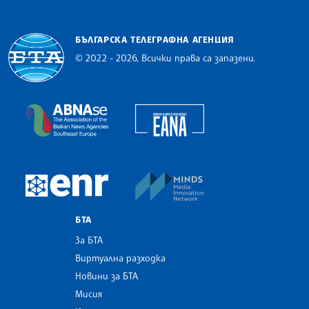
БЪЛГАРСКА ТЕЛЕГРАФНА АГЕНЦИЯ
© 2022 - 2026, Всички права са запазени.
Българска телеграфна агенция
European Alliance of N
The Assocoation of the Balkan News Agencies S
MINDS Media Innovatio
European Newsroom
БТА
За БТА
Виртуална разходка
Новини за БТА
Мисия