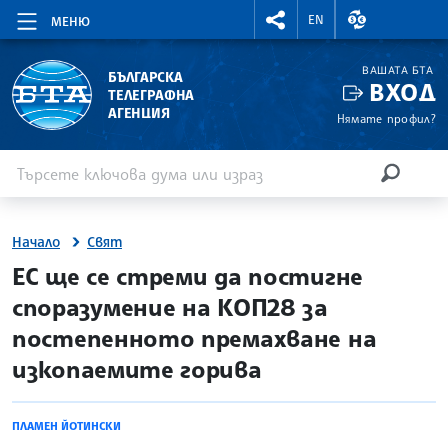
RIGHTMENU.SOCIAL
ВАЛУТНИ КУР
EN
МЕНЮ
ВАШАТА БТА
БЪЛГАРСКА
ВХОД
ТЕЛЕГРАФНА
АГЕНЦИЯ
Нямате профил?
Въведете ключова дума или израз
Търсене
ТЪРСЕН
Начало
Свят
site.bta
ЕС ще се стреми да постигне
споразумение на КОП28 за
постепенното премахване на
изкопаемите горива
ПЛАМЕН ЙОТИНСКИ