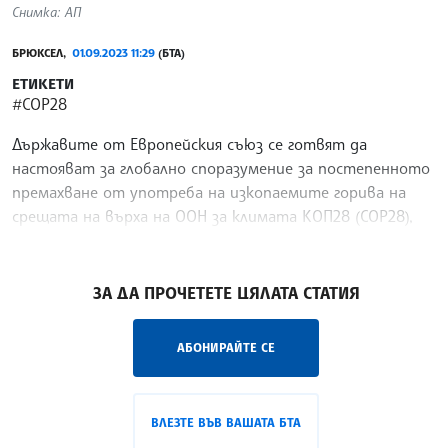
Снимка: АП
БРЮКСЕЛ,
01.09.2023 11:29
(БТА)
ЕТИКЕТИ
#СОР28
Държавите от Европейския съюз се готвят да
настояват за глобално споразумение за постепенното
премахване от употреба на изкопаемите горива на
срещата на върха на ООН за климата КОП28 (COP28),
която започва през ноември.
/ПЙ/
ЗА ДА ПРОЧЕТЕТЕ ЦЯЛАТА СТАТИЯ
АБОНИРАЙТЕ СЕ
ВЛЕЗТЕ ВЪВ ВАШАТА БТА