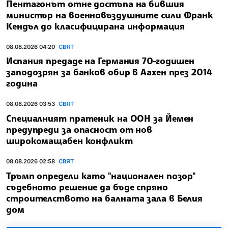
Пентагонът отне достъпа на бившия
министър на военновъздушните сили Франк
Кендъл до класифицирана информация
08.08.2026 04:20
СВЯТ
Испания предаде на Германия 70-годишен
заподозрян за банков обир в Аахен през 2014
година
08.08.2026 03:53
СВЯТ
Специалният пратеник на ООН за Йемен
предупреди за опасност от нов
широкомащабен конфликт
08.08.2026 02:58
СВЯТ
Тръмп определи като "национален позор"
съдебното решение да бъде спряно
строителството на балната зала в Белия
дом