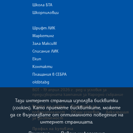
Школа БТА
Шкорпиловци
Шрифт ЛИК
Маркетинг
Зала МаксиМ
Списание ЛИК
Екип
Контакти
Плащания в СЕБРА
old.bta.bg
ВОТ - 19 април 2026 г . ред и условия за
предизборната кампания за Народно събрание
Тази интернет страница използва бисквитки
Карта на сайта
Политика за
(cookies). Като приемете бисквитките, можете
поверителност
Общи условия
Декларация
да се възползвате от оптималното поведение на
за достъпност
интернет страницата.
Профил на купувача