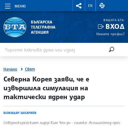
RIGHTMENU.SOCIAL
ВАЛУТНИ КУР
EN
МЕНЮ
ВАШАТА БТА
БЪЛГАРСКА
ВХОД
ТЕЛЕГРАФНА
АГЕНЦИЯ
Нямате профил?
Въведете ключова дума или израз
Търсене
ТЪРСЕН
Начало
Свят
site.bta
Северна Корея заяви, че е
извършила симулация на
тактически ядрен удар
БОЖИДАР ЗАХАРИЕВ
Севернокорейският лидер Ким Чен-ун - снимка: Асошиейтед прес