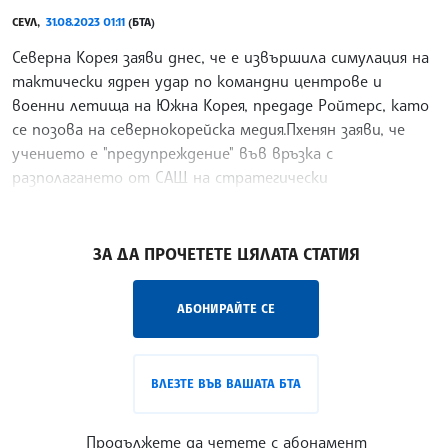
СЕУЛ,
31.08.2023 01:11
(БТА)
Северна Корея заяви днес, че е извършила симулация на
тактически ядрен удар по командни центрове и
военни летища на Южна Корея, предаде Ройтерс, като
се позова на севернокорейска медия.Пхенян заяви, че
учението е "предупреждение" във връзка с
разполагането от САЩ на стратегически
бомбардировачи в региона.
/БЗ/
ЗА ДА ПРОЧЕТЕТЕ ЦЯЛАТА СТАТИЯ
АБОНИРАЙТЕ СЕ
ВЛЕЗТЕ ВЪВ ВАШАТА БТА
Продължете да четете с абонамент