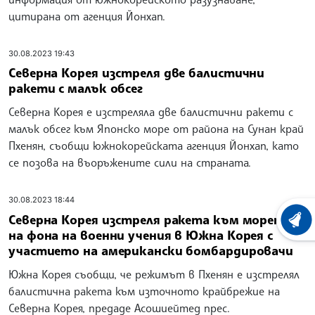
цитирана от агенция Йонхап.
30.08.2023 19:43
Северна Корея изстреля две балистични
ракети с малък обсег
Северна Корея е изстреляла две балистични ракети с
малък обсег към Японско море от района на Сунан край
Пхенян, съобщи южнокорейската агенция Йонхап, като
се позова на въоръжените сили на страната.
30.08.2023 18:44
Северна Корея изстреля ракета към морето
ХРОНО
на фона на военни учения в Южна Корея с
участието на американски бомбардировачи
Южна Корея съобщи, че режимът в Пхенян е изстрелял
балистична ракета към източното крайбрежие на
Северна Корея, предаде Асошиейтед прес.