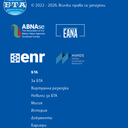
© 2022 - 2026, Всички права са запазени.
Българска телеграфна агенция
European Alliance of N
The Assocoation of the Balkan News Agencies S
MINDS Media Innovatio
European Newsroom
БТА
За БТА
Виртуална разходка
Новини за БТА
Мисия
История
Документи
Кариери