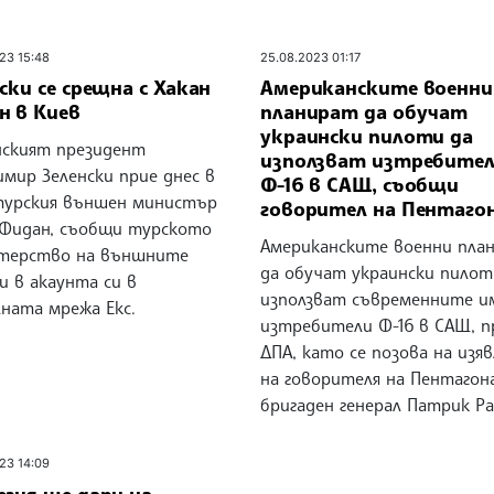
23 15:48
25.08.2023 01:17
ски се срещна с Хакан
Американските военни
н в Киев
планират да обучат
украински пилоти да
нският президент
използват изтребите
мир Зеленски прие днес в
Ф-16 в САЩ, съобщи
турския външен министър
говорител на Пентаго
 Фидан, съобщи турското
Американските военни пла
терство на външните
да обучат украински пилот
и в акаунта си в
използват съвременните и
лната мрежа Екс.
изтребители Ф-16 в САЩ, п
ДПА, като се позова на изя
на говорителя на Пентагон
бригаден генерал Патрик Ра
23 14:09
егия ще дари на