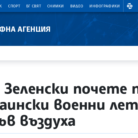
ВАЛ
К
СПОРТ
БГ СВЯТ
СНИМКИ
ВИДЕО
ИНФОГРАФИКИ
АФНА АГЕНЦИЯ
 Зеленски почете 
ински военни летц
ъв въздуха