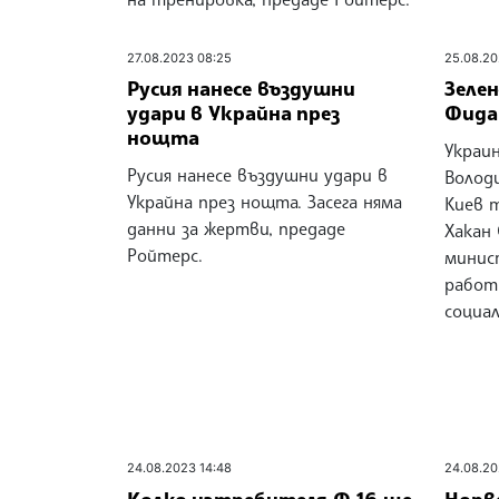
27.08.2023 08:25
25.08.20
Русия нанесе въздушни
Зелен
удари в Украйна през
Фида
нощта
Украи
Русия нанесе въздушни удари в
Володи
Украйна през нощта. Засега няма
Киев 
данни за жертви, предаде
Хакан
Ройтерс.
минис
работ
социа
24.08.2023 14:48
24.08.20
Колко изтребителя Ф-16 ще
Норв