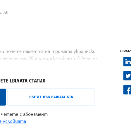
а: АП
ски почете паметта на тримата украински
СПОДЕЛ
в небето над Житомирска област, в Деня на
ЕТЕ ЦЯЛАТА СТАТИЯ
ВЛЕЗТЕ ВЪВ ВАШАТА БТА
 четете с абонамент
 условията