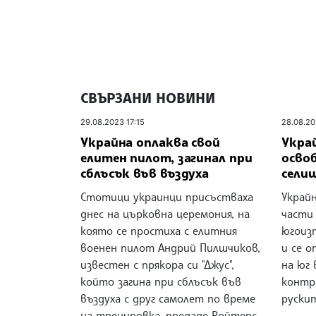
СВЪРЗАНИ НОВИНИ
29.08.2023 17:15
28.08.20
Украйна оплаква свой
Украй
елитен пилот, загинал при
осво
сблъсък във въздуха
сели
Стотици украинци присъстваха
Украйн
днес на църковна церемония, на
части
която се простиха с елитния
югоиз
военен пилот Андрий Пилшчиков,
и се 
известен с прякора си "Джус",
на юг 
който загина при сблъсък във
контр
въздуха с друг самолет по време
рускит
на тренировка, предаде Ройтерс.