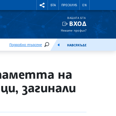
УТНИ КУРСОВЕ
RIGHTMENU.SOCIAL
БТА
ПРЕСКЛУБ
EN
ВАШАТА БТА
ВХОД
Нямате профил?
Подробно търсене
НАВСЯКЪДЕ
ТЪРСЕНЕ
ЕМИСИЯ
паметта на
и, загинали