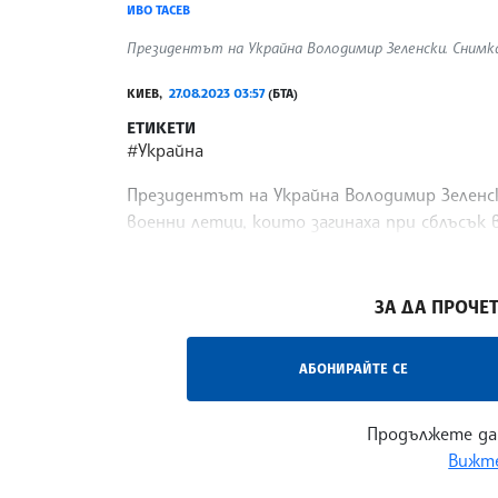
ИВО ТАСЕВ
Президентът на Украйна Володимир Зеленски. Снимк
КИЕВ,
27.08.2023 03:57
(БТА)
ЕТИКЕТИ
#Украйна
Президентът на Украйна Володимир Зелен
военни летци, които загинаха при сблъсък 
украинската авиация, предаде ДПА.
/ИТ/
ЗА ДА ПРОЧЕТ
АБОНИРАЙТЕ СЕ
Продължете да
Вижте