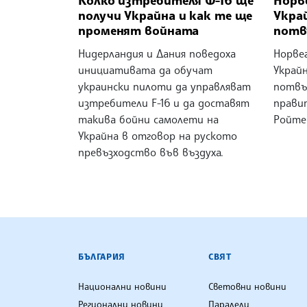
получи Украйна и как те ще
Укра
променят войната
потв
Нидерландия и Дания поведоха
Норвег
инициативата да обучат
Украй
украински пилоти да управляват
потвъ
изтребители F-16 и да доставят
прави
такива бойни самолети на
Ройте
Украйна в отговор на руското
превъзходство във въздуха.
БЪЛГАРСКА ТЕЛЕГРАФНА АГ
БЪЛГАРИЯ
СВЯТ
Национални новини
Световни новини
Регионални новини
Паралели