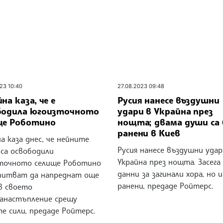
23 10:40
27.08.2023 09:48
на каза, че е
Русия нанесе въздушни
бодила югоизточното
удари в Украйна през
ще Роботино
нощта; двама души са
ранени в Киев
а каза днес, че нейните
Русия нанесе въздушни удар
 са освободили
Украйна през нощта. Засега
точното селище Роботино
данни за загинали хора, но 
опитват да напреднат още
ранени, предаде Ройтерс.
в своето
анастъпление срещу
е сили, предаде Ройтерс.