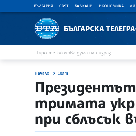
БЪЛГАРИЯ
СВЯТ
БАЛКАНИ
ИКОНОМИКА
ЛИ
БЪЛГАРСКА ТЕЛЕГР
Въведете ключова дума или израз
Търсене
Начало
Свят
site.bta
Президентът
тримата укра
при сблъсък в