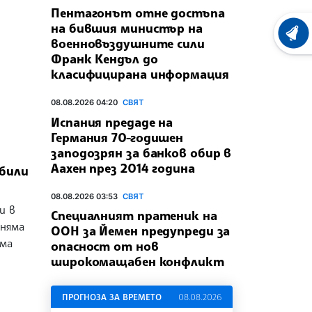
Пентагонът отне достъпа
на бившия министър на
ХРОНО
военновъздушните сили
Франк Кендъл до
класифицирана информация
08.08.2026 04:20
СВЯТ
Испания предаде на
Германия 70-годишен
заподозрян за банков обир в
Аахен през 2014 година
 били
08.08.2026 03:53
СВЯТ
и в
Специалният пратеник на
 няма
ООН за Йемен предупреди за
има
опасност от нов
широкомащабен конфликт
ПРОГНОЗА ЗА ВРЕМЕТО
08.08.2026