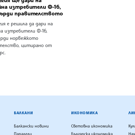
йна изтребители Ф-16,
ърди правителството
ия е решила да дари на
на изтребители Ф-16,
рди норвежкото
телство, цитирано от
рс.
ЕНЦИЯ
БАЛКАНИ
ИКОНОМИКА
ЛИ
Балкански новини
Световна икономика
Ку
Паралели
Българска икономика
Нау